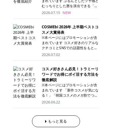
まれています ぷるんとしたツヤ感と
が多く、拭き取り後にそのまま部分
ら、コストパフォーマンスも重視し
す。 これから手軽に全身医療脱毛を
むっちりとした唇を演出できる「C
用パックとして使えるトナーパッド
たい方に！ メディオスターモノリス
始めたいと考えている方は、ぜひ最
ANMAKE（キャンメイク）むちぷる
2026.07.15
NEW
も増えています。 一方、拭き取り化
メディオスターNeXT PRO 公式サイ
後までチェックして、ご自身にぴっ
ティント」。 ティントならではの色
粧水は液体タイプのため、コットン
ト> レジーナクリニック 52,800円
たりのクリニック選びの参考にして
持ちに加え、プランパー効果※と保
に含ませて使用します。 使用量を調
(税込)/5回 99,000円(税込)/5回 ジェ
ください！ クリニック 全身＋VIO
湿ケアも叶えられることから、SNS
COSMEbi 2026年 上半期ベストコ
整しやすく、お気に入りの化粧水を
ントルシリーズを選べるため、脱毛
全身＋VIO＋顔 特徴 脱毛器 詳細 フ
でも話題の人気リップです。 「自分
スメ大賞発表
使いたい方やコストを抑えて続けた
機にこだわりたい方におすすめ！ ジ
レイアクリニック 52,800円(税込)/5
にはどのカラーが似合う？」「イエ
※本ページにはプロモーションが含
い方にもおすすめです。 トナーパッ
ェントルマックスプロ ジェントルマ
回 94,600円(税込)/5回 肌への負担
ベ・ブルベ別のおすすめは？」と気
まれています コスメ好きのリアルな
ドのメリット トナーパッドは、角質
ックスプロプラス ジェントルレーズ
に配慮しながら、コストパフォーマ
になっている方も多いのではないで
クチコミとSNSでの話題性をもとに
ケア・保湿ケア・部分用パックまで
プロ ソプラノチタニウム 公式サイ
ンスも重視したい方に！ メディオス
しょうか。 今回は6色のスウォッチ
選出された、COSMEbi 2026年上半
1枚で行える便利なスキンケアアイ
2026.07.02
ト> エミナルクリニック 49,500円
ターモノリス メディオスターNeXT
とともにご紹介！それぞれの色味や
期のベストコスメが決定！ 話題性・
テムです。 ここでは、トナーパッド
(税込)/6回 93,500円(税込)/6回 エミ
PRO 公式サイト> レジーナクリニッ
おすすめのパーソナルカラー、どん
使用感・仕上がりすべてを兼ね備え
を取り入れるメリットをご紹介しま
ナルクリニックの始めやすい料金設
ク 52,800円(税込)/5回 99,000円(税
なメイクに合うのかまで詳しく解説
た名品たちを、カテゴリ別にご紹介
コスメ好きさん必見！トラミーリ
す。 古い角質や皮脂汚れをやさしく
定！月々払いも安くて通いやすい ク
込)/5回 ジェントルシリーズを選べ
します✨ ※メイクアップ効果による
します。 本記事では、2025年11月
ワードでお得にポイ活する方法を
オフ トナーパッドを使用すること
リスタルプロ 公式サイト> リゼクリ
るため、脱毛機にこだわりたい方に
CANMAKE むちぷるティントとは？
～2026年4月までの半年間におい
徹底解説
で、洗顔だけでは落としきれない古
ニック 109,800円(税込)/5回 144,80
おすすめ！ ジェントルマックスプロ
CANMAKE むちぷるティントは、テ
て、COSMEbi内でのクチコミとSN
い角質や余分な皮脂汚れをやさしく
※本ページにはプロモーションが含
0円(税込)/5回 毛質に合わせて脱毛
ジェントルマックスプロプラス ジェ
ィント・プランパー・保湿ケアを1
Sでの話題性を元に選出されたコス
拭き取り、なめらかな肌へ整えま
まれています 「新作コスメが気にな
機を選択可能！有効期限も5年と長
ントルレーズプロ ソプラノチタニウ
本で叶えるリップです。 するすると
メやスキンケアなどの化粧品を「総
す。 保湿ケアまで1枚でできる 保湿
る！」「韓国コスメのメガ割でつい
くマイペースに通いやすい ラシャ
ム 公式サイト> エミナルクリニック
塗れるなめらかなテクスチャーで、
合」「デパコス」「プチプラ」「韓
成分を配合したトナーパッドなら、
買いすぎてしまう……」 そんな美容
メディオスターNeXT PRO ジェント
2026.06.22
49,500円(税込)/6回 93,500円(税
縦ジワをカバーしながら、むっちり
国コスメ」に分けて1位～3位までを
肌へうるおいを与えながらスキンケ
好きさんにおすすめなのが「トラミ
ルYAGプロ 公式サイト> ｜そもそも
込)/6回 エミナルクリニックの始め
としたツヤのある唇を演出します。
ランキング形式で発表！ 2026年上
アできるため、忙しい朝や夜の時短
ーリワード」です！ 普段のお買い物
医療脱毛って？エステ脱毛と何が違
やすい料金設定！月々払いも安くて
さらに、美容保湿成分を配合してい
半期 総合大賞 AMUSE（アミュー
ケアにもぴったりです。 部分パック
を少し工夫するだけでポイントを貯
うの？ 脱毛を考えたときに、まず悩
通いやすい クリスタルプロ 公式サ
るため、乾燥しにくくデイリー使い
ズ）「 ジェルフィットグロス」 👑
としても使える 多くのトナーパッド
められるため、コスメやスキンケア
もっと見る
むのが「医療脱毛とエステ脱毛、ど
イト> リゼクリニック 109,800円(税
にもぴったり！ アイテム詳細を見る
「ジェルフィットグロス」の特徴 唇
は、乾燥が気になる頬や額、小鼻な
にかかる費用を少しでも抑えたい方
っちがいいの？」ということではな