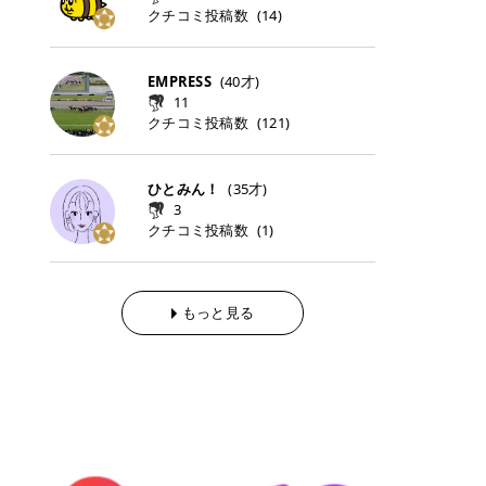
らの「のりかえ」や「お友だち紹
｜甘く可愛いモーヴピンク 鮮やかな
近、乾燥していた唇がプルンと見え
クチコミ投稿数
ナーパッドをご紹介します。 毎日使
タイミングで利用することが多いQ
(
14
)
脱毛の「熱破壊式」と「蓄熱式」と
介」も！ 6. 予約から脱毛施術まで
青みを感じるラズベリーピンク。 フ
てうれちい！ > > 引用元:コスメビ
いやすいトナーパッドから、スペシ
oo10 ・口コミを見ながら購入する
は？ 医療脱毛のレーザー機器には、
のステップ ・無料カウンセリングの
ェミニンな雰囲気を演出できる可愛
アイテム詳細を見るQoo10でのご購
ャルケアにぴったりなトナーパッド
＠cosme ・韓国コスメをチェック
大きく分けて「熱破壊式」と「蓄熱
予約方法 ・カウンセリング当日の持
らしいカラーです。 透明感を引き立
入はこちら 2026年上半期 総合2位
まで厳選しました。 1. MEDICUBE
する際によく見るOLIVE YOUNG GL
式」の2種類があり、それぞれ得意
EMPRESS
(
40
才)
ち物 ・医師の問診とプラン提案 ・
てながら、甘さのある印象に。 韓国
柳屋（ヤナギヤ）「柳屋 あんず
PDRNピンクコラーゲンゲルトナー
OBAL など、すでに使い慣れている
な毛質が違います。 * 熱破壊式 高
施術当日の流れと次回予約の取り方
11
メイクやピンクメイクとも相性抜群
油」 👑「柳屋 あんず油」の特徴 1
パッド 「うるおいとハリ感をサポー
サイトが対象になっている場合も多
出力のレーザーをバチッ！と当て
7. 店舗一覧と美容医療メニュー ・
クチコミ投稿数
(
121
)
です。 フルーツオレ｜ピュア感あふ
00％植物由来の「柳屋 あんず油」
トし、なめらかな肌へ導く高密着ゲ
く、お買い物の内容や流れを変える
て、毛根の発毛組織に向けてレーザ
全国60院以上！エミナルクリニック
れるミルキーコーラル 白みを含んだ
フワッと香りさらっとまとまり、ツ
ルパッド」 PDRNやコラーゲン成分
必要はありません。 「どうせ買う予
ーを照射します。ワキやVIOのよう
の店舗一覧 ・脱毛だけじゃない！美
ミルキーなコーラルカラー。 やさし
ヤのある美しい髪に導きます。 ヘア
を配合し、乾燥やハリ不足が気にな
定だったコスメ」をトラミーリワー
な、太くて濃い毛にも使用が可能で
容医療メニュー 8. まとめ ｜エミナ
くふんわり発色し、粘膜リップのよ
だけでなく、ボディケア・ネイルケ
ひとみん！
(
35
才)
る肌をしっとり整えるゲルタイプの
ドを経由するだけで、ポイントも一
す！その分、輪ゴムで弾かれたよう
ルクリニックの魅力とは？選ばれる
うな仕上がりになります。 柔らかく
アなど幅広く保湿ケア。 実際に使用
3
トナーパッド。密着力が高く、スキ
緒に受け取れる、そんな手軽さがあ
な強い痛みを感じやすい傾向があり
3つの特徴 ※1 開業2019年3月20日
可愛らしい印象になり、毎日使いた
した方のクチコミ > 5 > 1本あると
クチコミ投稿数
ンケアの土台ケアとして取り入れや
ります✨ またトラミーリワードに
(
1
)
ます。 * 蓄熱式 低出力のレーザー
～2026年6月30日時点(医療脱毛、
くなるナチュラルカラー。 スクール
便利なオイル😊 > 柳屋 あんず油 >
すいアイテムです。 アイテム詳細を
は、以下のような特徴があります！
を連続で当てて、毛の成長をコント
ハイフ、ダーマペン、美容点滴、医
メイクやオフィスメイクにもおすす
> ──────────── > > 100%植
見るQoo10での購入はこちら 2. BIO
・1ポイント＝1円でわかりやすい
ロールする部分（バルジ領域）にじ
療ダイエットなど) 「早く綺麗にな
めです。 40TH ストロベリーボンボ
物由来のオイル > > 白髪染めで傷ん
DANCE コラーゲンゲルトナーパッ
・選べるe-GIFT・Amazonギフト
わじわ熱を伝える方式です。急激な
りたいけど、痛いのはイヤだし、通
ン｜上品なピンクベージュ 黄みを抑
でいてパサついているので > オイル
ド 「うるおいを与えながら肌をやわ
券・ドットマネーなどに交換できる
熱さを感じにくく、痛みや肌への負
もっと見る
う時間もない…」医療脱毛にそんな
えたクリーミーなピンクベージュ。
は必需品です > > 少しとろみがある
らかく整える保湿ケアパッド」 ゲル
・トラミー会員なら無料で利用でき
担を抑えやすいのが嬉しいポイン
ハードルを感じていませんか？エミ
ほんのり青みを感じる絶妙なカラー
ものの、さらっと軽めのオイル > >
素材ならではの高密着設計で、肌に
る ・ポイ活初心者でも始めやすい
ト。顔や背中などの産毛や細い毛に
ナルクリニックは、そんな私たちの
で、自然な血色感を演出します。 肌
ベタつかなくて髪につけるとサラサ
うるおいを与えながらやさしく整え
編集部が厳選！トラミーリワードお
向いています。 最近は、この両方を
ワガママを叶えてくれるクリニック
になじみながらも、唇をふんわり明
ラでツヤが出ます✨ > > ドライヤー
る保湿特化型トナーパッド。乾燥し
すすめ3選 QOO10 Qoo10（キュー
使い分けられる優秀な脱毛機を導入
なんです！多くの女性から選ばれて
るく見せてくれるカラー。 オフィス
前とドライヤー後に使っていますが
やすい肌をふっくらとした印象に導
テン）は、話題の韓国コスメや最新
しているクリニックも増えているの
いる3つの魅力をご紹介します。 最
メイクやナチュラルメイクにもぴっ
> 髪がペタッとならなくて気に入っ
きます。 アイテム詳細を見るQoo1
のトレンドスキンケアがいち早く、
で、自分の毛質に合わせてお任せで
短6か月からの脱毛プランが選べ
たりです。 アイテム詳細を見るQoo
てます😊 > > ワンタッチキャップな
0での購入はこちら 3. SKIN1004 セ
驚きの価格で手に入る大人気の通販
きることが多いですよ。 ｜東京でお
る！ 「せっかく脱毛を始めたのに、
10でのご購入はこちら イエベ・ブ
ので開けやすく > 1滴ずつ出るので
ンテラ クイックカーミングパッド
サイトです！ 特に年4回開催される
すすめの医療脱毛クリニック4選 こ
次の予約が数ヶ月先…」なんてガッ
ルベ別おすすめカラー むちぷるティ
量を調節しやすく使いやすいです >
「ゆらぎやすい肌をすこやかに整え
ビッグセール「メガ割」では、20%