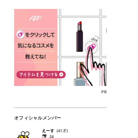
込)/5回 144,800円(税込)/5回 毛質に
Qoo10でのご購入はこちら CANMA
に触れた瞬間、ぷるんとしたジェリ
どに数分のせることで、集中保湿ケ
にぴったり。 Qoo10も、オリヤン
いでしょうか。 ズバリ、効果を実感
合わせて脱毛機を選択可能！有効期
KE むちぷるティント全色一覧 モモ
ーグロスが広がり、ふっくらボリュ
アとしても活用できます。 トナーパ
も、＠cosmeも、いつものコスメ購
するまでの期間や必要な施術回数が
限も5年と長くマイペースに通いや
｜血色感じるヌーディーピンク 桃の
ーム感のある仕上がりに✨ まるでリ
ッドの選び方 トナーパッドは、配合
入を“ちょっとお得”に変えられるの
大きな違いとして挙げられます！ 医
すい ラシャ メディオスターNeXT P
ような血色感を演出するヌーディー
フティングしたような、新しいリッ
成分やパッドの素材によって特徴が
が、トラミーリワードです✨ 今回
療脱毛は、医療機関（クリニックや
RO ジェントルYAGプロ 公式サイト
ピンク。 黄みと青みのバランスが良
プティンググロス💄 実際に使用した
異なります。 自分の肌悩みや理想の
は、トラミーリワードの特徴や活用
皮膚科など）だけで扱える高出力の
> ※医療脱毛は自由診療です。治療
く、自然になじむコーラル系カラー
方のクチコミ > 5 > プルプル > 唇に
仕上がりに合わせて選ぶことで、毎
方法、美容好きさんにおすすめな理
レーザーを使って、発毛組織にアプ
には赤み、痒み、火傷、毛嚢炎、一
です。 自然な血色感をプラスしてく
塗るPDRNグロス > > AMUSE ジェ
日のスキンケアに取り入れやすくな
由を詳しくご紹介します！ トラミー
ローチする施術といわれています。
時的な硬毛化などのリスクが伴いま
れるので、ナチュラルメイクとの相
ルフィットグロス > > ぷっくりツヤ
ります。 肌悩みに合わせて選ぶ パ
リワードとは？ 「トラミーリワー
そのため、少ない回数で永久脱毛
す。 目次▼ 1. エミナルクリニック
性抜群。 可愛らしく、多幸感のある
ツヤだけどベタっとした感じはなく
ッドの素材で選ぶ トナーパッドの使
ド」は、東証グロース上場企業であ
（※）を目指すことができます。
の魅力とは？選ばれる3つの特徴 ・
印象に仕上がります。 ワインベリー
て使いやすいですね。プランピング
い方 洗顔後すぐの清潔な肌に使用し
る株式会社アイズが運営する、安
（※永久脱毛とは一生毛が1本も生
最短6か月からの脱毛プランが選べ
｜気品をまとうローズレッド 深みの
効果で少しスーッとします。ここは
ます。 STEP1 エンボス面（凹凸
心・安全なポイントサイト機能で
えてこないという意味ではなく、ア
る！ ・全国60院以上＆21時まで営
ある青みレッド。 大人っぽく華やか
好き嫌いがあるかもしれませんが慣
面）で顔全体をやさしく拭き取りま
す。 トラミーリワードは、トラミー
メリカの基準に基づき「長期間にわ
業！ ・痛みに配慮した医療脱毛器の
な印象を与えるベリーカラーです。
れますね。 > > 分かりにくいけど、
す。 特に小鼻・あご・額など皮脂や
会員向けのポイントサービスです。
たって毛量が明らかに減少している
導入と肌トラブル対応 2. エミナル
ひと塗りで顔全体が華やかになり、
チップは片面がツルツル、片面がモ
古い角質が気になる部分は丁寧にな
対象ショップやサービスを利用する
状態が維持されること」を指しま
クリニックの口コミ・評判 3. エミ
リップを主役にしたメイクが完成。
ケモケになってます。 > > 桜グロス
じませましょう。 STEP2 パッドを
ことでポイントを獲得でき、貯まっ
す。） 一方のエステ脱毛は、出力が
ナルクリニックの全身脱毛料金プラ
クールで上品な雰囲気を演出できま
【日本限定色】：上品なピンクベー
裏返し、フラット面で顔全体をやさ
たポイントはAmazonギフト券やド
優しい機器を使うため痛みが少ない
ン ・全身脱毛の基本コースと料金
す。 フィグピューレ｜色っぽさと上
ジュ > > すももパールグロス【日本
PR
しく押さえながら化粧水をなじませ
ットマネーなどに交換できます。 普
のがメリットですが、毛根を破壊す
・追加費用がかからないシステム ・
品さを叶える赤みローズ 赤みとくす
限定色】：微細なラメがきらめく血
ます。 STEP3 その後は美容液・乳
段のネットショッピングを活用しな
ることはできないので一時的な減毛
支払い方法｜決済方法と医療ローン
みをほどよく含んだローズカラー。
色がよく見えるピンク。 > > どちら
液・クリームなど、普段どおりのス
がらポイントを貯められるため、ポ
にとどまります。結果的に、何度も
の活用も！ 4. エミナルクリニック
ニュートラルな発色で、肌色を選び
も上品で使いやすい色ですね。すも
キンケアを行います。 乾燥が気にな
イ活初心者でも始めやすいのが魅力
通う必要が出てくることが多くなり
の熱破壊式の脱毛機 5. エミナルク
にくい万能カラーです。 派手すぎず
もパールグロスの方がラメが入って
る部分には2〜5分程度のせて部分用
です✨ トラミーリワードの特徴 普
ます。 なお、医療脱毛は保険がきか
リニックのお得な割引・キャンペー
オフィシャルメンバー
落ち着いた印象に仕上がり、オン・
いるので華やかそうに見えるけど、
パックとして使用するのもおすすめ
段よく使っているコスメ通販サイト
ない自由診療なので、クリニックに
ン制度 ・学生プラン｜学生証の提示
オフ問わず使いやすいカラー。 きれ
付けてみると落ち着いた色ですね。
です。 おすすめトナーパッド7選 こ
を、トラミーリワード経由にするだ
よって料金設定が自由に決められて
で割引 ・ペア限定プラン｜家族や友
いめメイクにもカジュアルメイクに
> > スキンケア成分が配合されてい
えーす
(
41
才)
こからは、保湿ケアや肌荒れケア、
けでポイントが貯まるのが大きな魅
います。だからこそ、しっかり比較
人と一緒にスタートできる ・他社か
もマッチします。 ラズベリーケーキ
て保湿もしっかりしてくれます。最
24
毛穴ケアなど目的別におすすめのト
力です✨ 例えば、、、 ・メガ割の
して選ぶことが大切なのです。 医療