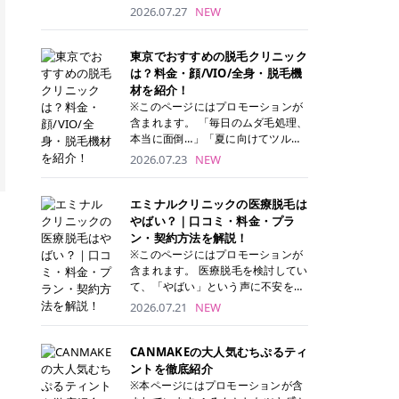
ナーパッド」は、化粧水や美容液を
2026.07.27
NEW
たっぷり含ませた丸型のコットンパ
ッド状のスキンケアアイテムです。
トナーパッドは洗顔後に肌をやさし
東京でおすすめの脱毛クリニック
く拭き取ることで、古い角質や余分
は？料金・顔/VIO/全身・脱毛機
な皮脂汚れをオフしながら、うるお
材を紹介！
いを与えられるのが特徴✨ さらに、
※このページにはプロモーションが
気になる部分には数分のせて部分用
含まれます。 「毎日のムダ毛処理、
パックとしても使用できるため、1
本当に面倒…」「夏に向けてツルツ
枚で「拭き取り」と「保湿ケア」の
ル肌になりたい！」 そう思って東京
2026.07.23
NEW
両方を叶えられます。 韓国コスメブ
で医療脱毛を探し始めても、クリニ
ランドを中心に人気を集めていまし
ックがたくさんありすぎてどこを選
たが、現在では日本でも定番のスキ
べばいいの？と迷ってしまいますよ
エミナルクリニックの医療脱毛は
ンケアアイテムとして幅広い世代に
ね。 この記事では、医療脱毛の基本
やばい？｜口コミ・料金・プラ
愛用されています。 トナーパッドの
から、東京で特に通いやすいフレイ
ン・契約方法を解説！
特徴 トナーパッドと拭き取り化粧水
アクリニック・レジーナクリニッ
※このページにはプロモーションが
の違い 「トナーパッド」と「拭き取
ク・エミナルクリニック・リゼクリ
含まれます。 医療脱毛を検討してい
り化粧水」はどちらも洗顔後に使用
ニックの4院について、分かりやす
て、「やばい」という声に不安を抱
するスキンケアアイテムですが、使
く解説します。 自分にぴったりのク
える方も多いのではないでしょう
2026.07.21
NEW
い方や特徴に違いがあります。 トナ
リニックを見つけて、面倒な自己処
か。 この記事では、エミナルクリニ
ーパッドは、化粧水があらかじめパ
理から卒業しちゃいましょう♪ クリ
ックの全身脱毛プランの詳しい料金
ッドに含まれているため、コットン
ニック 全身＋VIO 全身＋VIO＋顔 特
体系をはじめ、学生や友人同士でお
CANMAKEの大人気むちぷるティ
を用意する手間がなく、忙しい朝で
徴 脱毛器 詳細 フレイアクリニック
得になる割引キャンペーン、無料カ
ントを徹底紹介
もサッと使えるのが魅力です。 ま
52,800円(税込)/5回 94,600円(税
ウンセリングから施術までの具体的
※本ページにはプロモーションが含
た、保湿成分を豊富に配合した商品
込)/5回 肌への負担に配慮しなが
なステップを分かりやすく解説しま