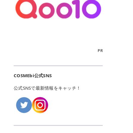
こからは、東京で人気のフレイアク
カリしたくありませんよね。エミナ
ント おすすめパーソナルカラー 02
> あんずのほのかに甘い香りがしま
るカーミングケアパッド」 ツボクサ
OFFクーポンなどを使って、SNSで
リニック・レジーナクリニック・エ
ルクリニックなら、最短1ヶ月ペー
モモ イエベ春・ブルベ夏 03 ワイン
すが > 強くないのでいつでも使える
エキス（保湿成分）配合で、肌荒れ
バズっている美容液やパック、限定
ミナルクリニック・リゼクリニック
スで通えるため、最短6ヶ月の全身
ベリー ブルベ冬 05 フィグピューレ
印象です > > 1本持っていると髪だ
や赤みが気になる肌をやさしく整え
の豪華キットをどこよりもお得にゲ
の4院について、おすすめのポイン
脱毛プランを選ぶことができます！
ブルベ夏・イエベ春 06 ラズベリー
けではなくボディやネイルケアにも
る低刺激設計のトナーパッドです。
ットできます✨ 豊富でリアルな口コ
トを詳しくご紹介します！ フレイア
（※予約状況や脱毛効果の個人差に
ケーキ ブルベ夏・ブルベ冬 07 フル
使えるのも◎ > > 引用元:コスメビ
アイテム詳細を見るQoo10での購入
ミや、ブランド公式ショップの出店
クリニック：選べるプランと女子に
よっては、6ヵ月で完了しない場合
ーツオレ イエベ春 40th ストロベリ
アイテム詳細を見るAmazonでのご
はこちら 4. SKINFOOD キャロット
も充実しているため、新作チェック
優しい手厚いサポート♡ ※満足度9
もあります）。 さらに、連続照射が
ーボンボン ブルベ夏 アイテム詳細
購入はこちら 2026年上半期 総合3
カロテン カーミングウォーターパッ
からリピート買いまで、美容マニア
6% 集計機関・アンケート内容：社
できる医療脱毛器を使っているた
を見るQoo10でのご購入はこちら
位 MAJOLICA MAJORCA（マジョリ
ド 「ゆらぎがちな肌をやさしく整え
の「欲しい」がすべて詰まったお買
内・施術済みフレイア顧客向けのア
め、全身の施術でも1回約60分で終
迷ったらこのカラーがおすすめ！ ナ
カ マジョルカ）「シャドーカスタマ
る植物由来カーミングケア」 βカロ
い物天国です。 Qoo10はこちら @C
ンケート 対象期間：2024/12/11～2
わります。 全国60院以上＆21時ま
PR
チュラルメイクなら「02 モモ」 自
イズ」 👑「シャドーカスタマイズ」
テンを含むにんじん由来成分で、乾
OSME アットコスメ（@cosme）
025/5/15 アンケート数:12606 フレ
で営業！ お仕事や学校の帰りにサク
然な血色感を演出できる万能カラ
の特徴 まばゆく発色フォルム整形シ
燥や外的刺激で不安定になりやすい
は、日本の美容マニアなら誰もが一
イアクリニックは、都内に新宿や渋
ッと寄りたい！という方にもエミナ
ー。 オフィスメイクなら「40th ス
ャドウ✨ 吸いこまれそうな奥行きの
肌をやさしく整えます。軽やかな使
度はお世話になる日本最大級の化粧
谷、銀座など7院があり、どこも駅
ルは強い味方。北海道から沖縄まで
トロベリーボンボン」 上品で落ち着
ある目もとをかなえる、フォルム整
用感も特長です。 アイテム詳細を見
品クチコミサイトです✨ 一番の魅力
から近くてアクセス抜群。平日は夜
全国に60院以上を展開しており、ど
いた印象に仕上がります。 毎日使い
形パウダーシャドウ。ひと塗りでま
るQoo10での購入はこちら 5. ANU
は、2,000万件を超える圧倒的なボ
COSMEbi公式SNS
21時まで開いているので、お仕事や
こも駅チカの好立地なんです。しか
やすい万能カラーなら「05 フィグ
ばゆく発色し、光の効果で目もとが
A 8ヒアルロン酸カテキンカーミン
リュームのリアルなクチコミ検索機
学校帰りにも通いやすいクリニック
も夜21時まで開いているので、忙し
ピューレ」 シーンを選ばず使える人
立体的に生まれ変わります。 実際に
グパッド 「うるおいを与えながら肌
能にあります。 自分の年齢や肌質
です。 ♡クイックプラン 時間をか
い毎日でも無理なく予定に組み込め
公式SNSで最新情報をキャッチ！
気カラーです。 韓国メイク・透明感
使用した方のクチコミ > 5 > 鮮やか
のキメを整えるバランスケアパッ
（乾燥肌・敏感肌など）、あるいは
けてしっかり脱毛。割引制度や保証
ます（※店舗によって診察時間は異
重視なら「06 ラズベリーケーキ」
発色✨ 吸い込まれそうな奥行きのあ
ド」 カテキン*1配合の極薄パッド
「毛穴」「美白」といった肌の悩み
サービスは充実！ 全身＋VIO 52,80
なります）。 そして嬉しいのが、施
青みピンクが透明感を引き立てま
る目もとを作れるアイシャドウ♡ >
で、肌にうるおいを与えながらキメ
に合わせてクチコミを絞り込めるた
0円(税込) 5回コース 所要時間が60
術室がカーテン仕切りではなくドア
す。 イエベ春なら「07 フルーツオ
パウダータイプなのに粉っぽさがな
を整え、すこやかな肌状態へ導くデ
め、自分に本当に合うコスメを失敗
分で完了 全身＋VIO＋顔 94,600円
付きの完全個室になっていること！
レ」 やわらかく可愛らしい印象に仕
くぴたっと密着♡発色が良くて煌め
イリーケアアイテムです。 *1 チャ
せずに見つけられる美容の羅針盤と
(税込) 5回コース 36箇所の脱毛が可
女性専用のプライベート空間なの
上がります。 よくある質問💡 色持
くパールが美しい✨ > 単色でも綺麗
カテキン（整肌成分） アイテム詳細
して絶大な信頼を得ています。 さら
能 ♡安心プラン １回、５回コー
で、周りの目を気にせずリラックス
ちはいい？ むちぷるティントはティ
にグラデーションを作れて簡単に立
を見るQoo10での購入はこちら 6.
に、年に数回発表される「ベストコ
ス、８回コースがあり、コース終了
して施術を受けられます。 痛みに配
ント処方のため、塗布後は色が定着
体感を出せます✨ > > カラーの名前
MEDIHEAL PDRNリフティングパッ
スメアワード（ベスコス）」は、日
後の追加照射の料金も設定していま
慮した医療脱毛器の導入と肌トラブ
しやすく、飲み物を飲んだあとでも
がまた可愛い💕 > PK321 ひとひら
ド 「ハリ感を意識したケアで肌をな
本の美容トレンドを大きく左右する