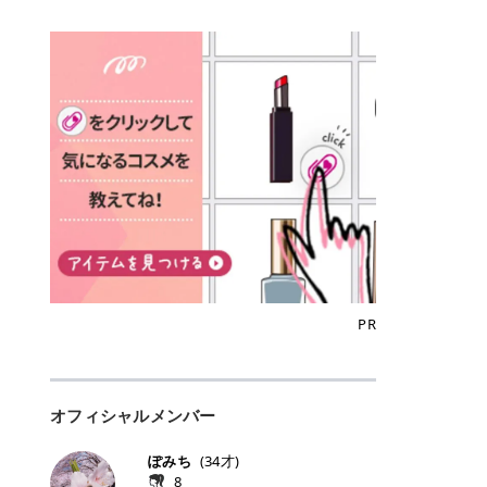
込)/5回 144,800円(税込)/5回 毛質に
Qoo10でのご購入はこちら CANMA
に触れた瞬間、ぷるんとしたジェリ
どに数分のせることで、集中保湿ケ
にぴったり。 Qoo10も、オリヤン
いでしょうか。 ズバリ、効果を実感
合わせて脱毛機を選択可能！有効期
KE むちぷるティント全色一覧 モモ
ーグロスが広がり、ふっくらボリュ
アとしても活用できます。 トナーパ
も、＠cosmeも、いつものコスメ購
するまでの期間や必要な施術回数が
限も5年と長くマイペースに通いや
｜血色感じるヌーディーピンク 桃の
ーム感のある仕上がりに✨ まるでリ
ッドの選び方 トナーパッドは、配合
入を“ちょっとお得”に変えられるの
大きな違いとして挙げられます！ 医
すい ラシャ メディオスターNeXT P
ような血色感を演出するヌーディー
フティングしたような、新しいリッ
成分やパッドの素材によって特徴が
が、トラミーリワードです✨ 今回
療脱毛は、医療機関（クリニックや
RO ジェントルYAGプロ 公式サイト
ピンク。 黄みと青みのバランスが良
プティンググロス💄 実際に使用した
異なります。 自分の肌悩みや理想の
は、トラミーリワードの特徴や活用
皮膚科など）だけで扱える高出力の
> ※医療脱毛は自由診療です。治療
く、自然になじむコーラル系カラー
方のクチコミ > 5 > プルプル > 唇に
仕上がりに合わせて選ぶことで、毎
方法、美容好きさんにおすすめな理
レーザーを使って、発毛組織にアプ
には赤み、痒み、火傷、毛嚢炎、一
です。 自然な血色感をプラスしてく
塗るPDRNグロス > > AMUSE ジェ
日のスキンケアに取り入れやすくな
由を詳しくご紹介します！ トラミー
ローチする施術といわれています。
時的な硬毛化などのリスクが伴いま
れるので、ナチュラルメイクとの相
ルフィットグロス > > ぷっくりツヤ
ります。 肌悩みに合わせて選ぶ パ
リワードとは？ 「トラミーリワー
そのため、少ない回数で永久脱毛
す。 目次▼ 1. エミナルクリニック
性抜群。 可愛らしく、多幸感のある
ツヤだけどベタっとした感じはなく
ッドの素材で選ぶ トナーパッドの使
ド」は、東証グロース上場企業であ
（※）を目指すことができます。
の魅力とは？選ばれる3つの特徴 ・
印象に仕上がります。 ワインベリー
て使いやすいですね。プランピング
い方 洗顔後すぐの清潔な肌に使用し
る株式会社アイズが運営する、安
（※永久脱毛とは一生毛が1本も生
最短6か月からの脱毛プランが選べ
｜気品をまとうローズレッド 深みの
効果で少しスーッとします。ここは
ます。 STEP1 エンボス面（凹凸
心・安全なポイントサイト機能で
えてこないという意味ではなく、ア
る！ ・全国60院以上＆21時まで営
ある青みレッド。 大人っぽく華やか
好き嫌いがあるかもしれませんが慣
面）で顔全体をやさしく拭き取りま
す。 トラミーリワードは、トラミー
メリカの基準に基づき「長期間にわ
業！ ・痛みに配慮した医療脱毛器の
な印象を与えるベリーカラーです。
れますね。 > > 分かりにくいけど、
す。 特に小鼻・あご・額など皮脂や
会員向けのポイントサービスです。
たって毛量が明らかに減少している
導入と肌トラブル対応 2. エミナル
ひと塗りで顔全体が華やかになり、
チップは片面がツルツル、片面がモ
古い角質が気になる部分は丁寧にな
対象ショップやサービスを利用する
状態が維持されること」を指しま
クリニックの口コミ・評判 3. エミ
リップを主役にしたメイクが完成。
ケモケになってます。 > > 桜グロス
じませましょう。 STEP2 パッドを
ことでポイントを獲得でき、貯まっ
す。） 一方のエステ脱毛は、出力が
ナルクリニックの全身脱毛料金プラ
クールで上品な雰囲気を演出できま
【日本限定色】：上品なピンクベー
裏返し、フラット面で顔全体をやさ
たポイントはAmazonギフト券やド
優しい機器を使うため痛みが少ない
ン ・全身脱毛の基本コースと料金
す。 フィグピューレ｜色っぽさと上
ジュ > > すももパールグロス【日本
PR
しく押さえながら化粧水をなじませ
ットマネーなどに交換できます。 普
のがメリットですが、毛根を破壊す
・追加費用がかからないシステム ・
品さを叶える赤みローズ 赤みとくす
限定色】：微細なラメがきらめく血
ます。 STEP3 その後は美容液・乳
段のネットショッピングを活用しな
ることはできないので一時的な減毛
支払い方法｜決済方法と医療ローン
みをほどよく含んだローズカラー。
色がよく見えるピンク。 > > どちら
液・クリームなど、普段どおりのス
がらポイントを貯められるため、ポ
にとどまります。結果的に、何度も
の活用も！ 4. エミナルクリニック
ニュートラルな発色で、肌色を選び
も上品で使いやすい色ですね。すも
キンケアを行います。 乾燥が気にな
イ活初心者でも始めやすいのが魅力
通う必要が出てくることが多くなり
の熱破壊式の脱毛機 5. エミナルク
にくい万能カラーです。 派手すぎず
もパールグロスの方がラメが入って
る部分には2〜5分程度のせて部分用
です✨ トラミーリワードの特徴 普
ます。 なお、医療脱毛は保険がきか
リニックのお得な割引・キャンペー
オフィシャルメンバー
落ち着いた印象に仕上がり、オン・
いるので華やかそうに見えるけど、
パックとして使用するのもおすすめ
段よく使っているコスメ通販サイト
ない自由診療なので、クリニックに
ン制度 ・学生プラン｜学生証の提示
オフ問わず使いやすいカラー。 きれ
付けてみると落ち着いた色ですね。
です。 おすすめトナーパッド7選 こ
を、トラミーリワード経由にするだ
よって料金設定が自由に決められて
で割引 ・ペア限定プラン｜家族や友
いめメイクにもカジュアルメイクに
> > スキンケア成分が配合されてい
ぽみち
(
34
才)
こからは、保湿ケアや肌荒れケア、
けでポイントが貯まるのが大きな魅
います。だからこそ、しっかり比較
人と一緒にスタートできる ・他社か
もマッチします。 ラズベリーケーキ
て保湿もしっかりしてくれます。最
8
毛穴ケアなど目的別におすすめのト
力です✨ 例えば、、、 ・メガ割の
して選ぶことが大切なのです。 医療