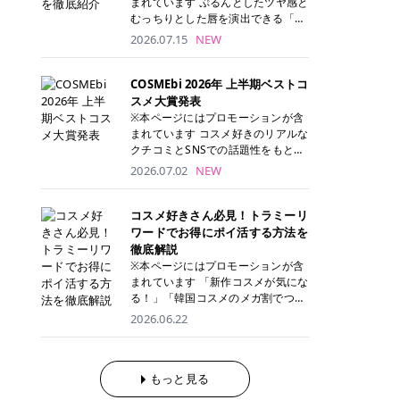
まれています ぷるんとしたツヤ感と
が多く、拭き取り後にそのまま部分
ら、コストパフォーマンスも重視し
す。 これから手軽に全身医療脱毛を
むっちりとした唇を演出できる「C
用パックとして使えるトナーパッド
たい方に！ メディオスターモノリス
始めたいと考えている方は、ぜひ最
ANMAKE（キャンメイク）むちぷる
2026.07.15
NEW
も増えています。 一方、拭き取り化
メディオスターNeXT PRO 公式サイ
後までチェックして、ご自身にぴっ
ティント」。 ティントならではの色
粧水は液体タイプのため、コットン
ト> レジーナクリニック 52,800円
たりのクリニック選びの参考にして
持ちに加え、プランパー効果※と保
に含ませて使用します。 使用量を調
(税込)/5回 99,000円(税込)/5回 ジェ
ください！ クリニック 全身＋VIO
湿ケアも叶えられることから、SNS
COSMEbi 2026年 上半期ベストコ
整しやすく、お気に入りの化粧水を
ントルシリーズを選べるため、脱毛
全身＋VIO＋顔 特徴 脱毛器 詳細 フ
でも話題の人気リップです。 「自分
スメ大賞発表
使いたい方やコストを抑えて続けた
機にこだわりたい方におすすめ！ ジ
レイアクリニック 52,800円(税込)/5
にはどのカラーが似合う？」「イエ
※本ページにはプロモーションが含
い方にもおすすめです。 トナーパッ
ェントルマックスプロ ジェントルマ
回 94,600円(税込)/5回 肌への負担
ベ・ブルベ別のおすすめは？」と気
まれています コスメ好きのリアルな
ドのメリット トナーパッドは、角質
ックスプロプラス ジェントルレーズ
に配慮しながら、コストパフォーマ
になっている方も多いのではないで
クチコミとSNSでの話題性をもとに
ケア・保湿ケア・部分用パックまで
プロ ソプラノチタニウム 公式サイ
ンスも重視したい方に！ メディオス
しょうか。 今回は6色のスウォッチ
選出された、COSMEbi 2026年上半
1枚で行える便利なスキンケアアイ
2026.07.02
NEW
ト> エミナルクリニック 49,500円
ターモノリス メディオスターNeXT
とともにご紹介！それぞれの色味や
期のベストコスメが決定！ 話題性・
テムです。 ここでは、トナーパッド
(税込)/6回 93,500円(税込)/6回 エミ
PRO 公式サイト> レジーナクリニッ
おすすめのパーソナルカラー、どん
使用感・仕上がりすべてを兼ね備え
を取り入れるメリットをご紹介しま
ナルクリニックの始めやすい料金設
ク 52,800円(税込)/5回 99,000円(税
なメイクに合うのかまで詳しく解説
た名品たちを、カテゴリ別にご紹介
コスメ好きさん必見！トラミーリ
す。 古い角質や皮脂汚れをやさしく
定！月々払いも安くて通いやすい ク
込)/5回 ジェントルシリーズを選べ
します✨ ※メイクアップ効果による
します。 本記事では、2025年11月
ワードでお得にポイ活する方法を
オフ トナーパッドを使用すること
リスタルプロ 公式サイト> リゼクリ
るため、脱毛機にこだわりたい方に
CANMAKE むちぷるティントとは？
～2026年4月までの半年間におい
徹底解説
で、洗顔だけでは落としきれない古
ニック 109,800円(税込)/5回 144,80
おすすめ！ ジェントルマックスプロ
CANMAKE むちぷるティントは、テ
て、COSMEbi内でのクチコミとSN
い角質や余分な皮脂汚れをやさしく
※本ページにはプロモーションが含
0円(税込)/5回 毛質に合わせて脱毛
ジェントルマックスプロプラス ジェ
ィント・プランパー・保湿ケアを1
Sでの話題性を元に選出されたコス
拭き取り、なめらかな肌へ整えま
まれています 「新作コスメが気にな
機を選択可能！有効期限も5年と長
ントルレーズプロ ソプラノチタニウ
本で叶えるリップです。 するすると
メやスキンケアなどの化粧品を「総
す。 保湿ケアまで1枚でできる 保湿
る！」「韓国コスメのメガ割でつい
くマイペースに通いやすい ラシャ
ム 公式サイト> エミナルクリニック
塗れるなめらかなテクスチャーで、
合」「デパコス」「プチプラ」「韓
成分を配合したトナーパッドなら、
買いすぎてしまう……」 そんな美容
メディオスターNeXT PRO ジェント
2026.06.22
49,500円(税込)/6回 93,500円(税
縦ジワをカバーしながら、むっちり
国コスメ」に分けて1位～3位までを
肌へうるおいを与えながらスキンケ
好きさんにおすすめなのが「トラミ
ルYAGプロ 公式サイト> ｜そもそも
込)/6回 エミナルクリニックの始め
としたツヤのある唇を演出します。
ランキング形式で発表！ 2026年上
アできるため、忙しい朝や夜の時短
ーリワード」です！ 普段のお買い物
医療脱毛って？エステ脱毛と何が違
やすい料金設定！月々払いも安くて
さらに、美容保湿成分を配合してい
半期 総合大賞 AMUSE（アミュー
ケアにもぴったりです。 部分パック
を少し工夫するだけでポイントを貯
うの？ 脱毛を考えたときに、まず悩
通いやすい クリスタルプロ 公式サ
るため、乾燥しにくくデイリー使い
ズ）「 ジェルフィットグロス」 👑
としても使える 多くのトナーパッド
められるため、コスメやスキンケア
もっと見る
むのが「医療脱毛とエステ脱毛、ど
イト> リゼクリニック 109,800円(税
にもぴったり！ アイテム詳細を見る
「ジェルフィットグロス」の特徴 唇
は、乾燥が気になる頬や額、小鼻な
にかかる費用を少しでも抑えたい方
っちがいいの？」ということではな