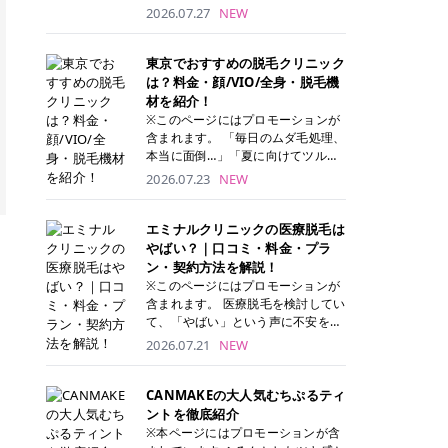
ナーパッド」は、化粧水や美容液を
2026.07.27
NEW
たっぷり含ませた丸型のコットンパ
ッド状のスキンケアアイテムです。
トナーパッドは洗顔後に肌をやさし
東京でおすすめの脱毛クリニック
く拭き取ることで、古い角質や余分
は？料金・顔/VIO/全身・脱毛機
な皮脂汚れをオフしながら、うるお
材を紹介！
いを与えられるのが特徴✨ さらに、
※このページにはプロモーションが
気になる部分には数分のせて部分用
含まれます。 「毎日のムダ毛処理、
パックとしても使用できるため、1
本当に面倒…」「夏に向けてツルツ
枚で「拭き取り」と「保湿ケア」の
ル肌になりたい！」 そう思って東京
2026.07.23
NEW
両方を叶えられます。 韓国コスメブ
で医療脱毛を探し始めても、クリニ
ランドを中心に人気を集めていまし
ックがたくさんありすぎてどこを選
たが、現在では日本でも定番のスキ
べばいいの？と迷ってしまいますよ
エミナルクリニックの医療脱毛は
ンケアアイテムとして幅広い世代に
ね。 この記事では、医療脱毛の基本
やばい？｜口コミ・料金・プラ
愛用されています。 トナーパッドの
から、東京で特に通いやすいフレイ
ン・契約方法を解説！
特徴 トナーパッドと拭き取り化粧水
アクリニック・レジーナクリニッ
※このページにはプロモーションが
の違い 「トナーパッド」と「拭き取
ク・エミナルクリニック・リゼクリ
含まれます。 医療脱毛を検討してい
り化粧水」はどちらも洗顔後に使用
ニックの4院について、分かりやす
て、「やばい」という声に不安を抱
するスキンケアアイテムですが、使
く解説します。 自分にぴったりのク
える方も多いのではないでしょう
2026.07.21
NEW
い方や特徴に違いがあります。 トナ
リニックを見つけて、面倒な自己処
か。 この記事では、エミナルクリニ
ーパッドは、化粧水があらかじめパ
理から卒業しちゃいましょう♪ クリ
ックの全身脱毛プランの詳しい料金
ッドに含まれているため、コットン
ニック 全身＋VIO 全身＋VIO＋顔 特
体系をはじめ、学生や友人同士でお
CANMAKEの大人気むちぷるティ
を用意する手間がなく、忙しい朝で
徴 脱毛器 詳細 フレイアクリニック
得になる割引キャンペーン、無料カ
ントを徹底紹介
もサッと使えるのが魅力です。 ま
52,800円(税込)/5回 94,600円(税
ウンセリングから施術までの具体的
※本ページにはプロモーションが含
た、保湿成分を豊富に配合した商品
込)/5回 肌への負担に配慮しなが
なステップを分かりやすく解説しま