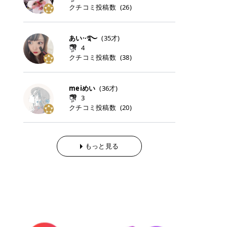
らの「のりかえ」や「お友だち紹
｜甘く可愛いモーヴピンク 鮮やかな
近、乾燥していた唇がプルンと見え
クチコミ投稿数
ナーパッドをご紹介します。 毎日使
タイミングで利用することが多いQ
(
26
)
脱毛の「熱破壊式」と「蓄熱式」と
介」も！ 6. 予約から脱毛施術まで
青みを感じるラズベリーピンク。 フ
てうれちい！ > > 引用元:コスメビ
いやすいトナーパッドから、スペシ
oo10 ・口コミを見ながら購入する
は？ 医療脱毛のレーザー機器には、
のステップ ・無料カウンセリングの
ェミニンな雰囲気を演出できる可愛
アイテム詳細を見るQoo10でのご購
ャルケアにぴったりなトナーパッド
＠cosme ・韓国コスメをチェック
大きく分けて「熱破壊式」と「蓄熱
予約方法 ・カウンセリング当日の持
らしいカラーです。 透明感を引き立
入はこちら 2026年上半期 総合2位
まで厳選しました。 1. MEDICUBE
する際によく見るOLIVE YOUNG GL
式」の2種類があり、それぞれ得意
あい·˖࿐
(
35
才)
ち物 ・医師の問診とプラン提案 ・
てながら、甘さのある印象に。 韓国
柳屋（ヤナギヤ）「柳屋 あんず
PDRNピンクコラーゲンゲルトナー
OBAL など、すでに使い慣れている
な毛質が違います。 * 熱破壊式 高
施術当日の流れと次回予約の取り方
4
メイクやピンクメイクとも相性抜群
油」 👑「柳屋 あんず油」の特徴 1
パッド 「うるおいとハリ感をサポー
サイトが対象になっている場合も多
出力のレーザーをバチッ！と当て
7. 店舗一覧と美容医療メニュー ・
クチコミ投稿数
(
38
)
です。 フルーツオレ｜ピュア感あふ
00％植物由来の「柳屋 あんず油」
トし、なめらかな肌へ導く高密着ゲ
く、お買い物の内容や流れを変える
て、毛根の発毛組織に向けてレーザ
全国60院以上！エミナルクリニック
れるミルキーコーラル 白みを含んだ
フワッと香りさらっとまとまり、ツ
ルパッド」 PDRNやコラーゲン成分
必要はありません。 「どうせ買う予
ーを照射します。ワキやVIOのよう
の店舗一覧 ・脱毛だけじゃない！美
ミルキーなコーラルカラー。 やさし
ヤのある美しい髪に導きます。 ヘア
を配合し、乾燥やハリ不足が気にな
定だったコスメ」をトラミーリワー
な、太くて濃い毛にも使用が可能で
容医療メニュー 8. まとめ ｜エミナ
くふんわり発色し、粘膜リップのよ
だけでなく、ボディケア・ネイルケ
meiめい
(
36
才)
る肌をしっとり整えるゲルタイプの
ドを経由するだけで、ポイントも一
す！その分、輪ゴムで弾かれたよう
ルクリニックの魅力とは？選ばれる
うな仕上がりになります。 柔らかく
アなど幅広く保湿ケア。 実際に使用
3
トナーパッド。密着力が高く、スキ
緒に受け取れる、そんな手軽さがあ
な強い痛みを感じやすい傾向があり
3つの特徴 ※1 開業2019年3月20日
可愛らしい印象になり、毎日使いた
した方のクチコミ > 5 > 1本あると
クチコミ投稿数
ンケアの土台ケアとして取り入れや
ります✨ またトラミーリワードに
(
20
)
ます。 * 蓄熱式 低出力のレーザー
～2026年6月30日時点(医療脱毛、
くなるナチュラルカラー。 スクール
便利なオイル😊 > 柳屋 あんず油 >
すいアイテムです。 アイテム詳細を
は、以下のような特徴があります！
を連続で当てて、毛の成長をコント
ハイフ、ダーマペン、美容点滴、医
メイクやオフィスメイクにもおすす
> ──────────── > > 100%植
見るQoo10での購入はこちら 2. BIO
・1ポイント＝1円でわかりやすい
ロールする部分（バルジ領域）にじ
療ダイエットなど) 「早く綺麗にな
めです。 40TH ストロベリーボンボ
物由来のオイル > > 白髪染めで傷ん
DANCE コラーゲンゲルトナーパッ
・選べるe-GIFT・Amazonギフト
わじわ熱を伝える方式です。急激な
りたいけど、痛いのはイヤだし、通
ン｜上品なピンクベージュ 黄みを抑
でいてパサついているので > オイル
ド 「うるおいを与えながら肌をやわ
券・ドットマネーなどに交換できる
熱さを感じにくく、痛みや肌への負
もっと見る
う時間もない…」医療脱毛にそんな
えたクリーミーなピンクベージュ。
は必需品です > > 少しとろみがある
らかく整える保湿ケアパッド」 ゲル
・トラミー会員なら無料で利用でき
担を抑えやすいのが嬉しいポイン
ハードルを感じていませんか？エミ
ほんのり青みを感じる絶妙なカラー
ものの、さらっと軽めのオイル > >
素材ならではの高密着設計で、肌に
る ・ポイ活初心者でも始めやすい
ト。顔や背中などの産毛や細い毛に
ナルクリニックは、そんな私たちの
で、自然な血色感を演出します。 肌
ベタつかなくて髪につけるとサラサ
うるおいを与えながらやさしく整え
編集部が厳選！トラミーリワードお
向いています。 最近は、この両方を
ワガママを叶えてくれるクリニック
になじみながらも、唇をふんわり明
ラでツヤが出ます✨ > > ドライヤー
る保湿特化型トナーパッド。乾燥し
すすめ3選 QOO10 Qoo10（キュー
使い分けられる優秀な脱毛機を導入
なんです！多くの女性から選ばれて
るく見せてくれるカラー。 オフィス
前とドライヤー後に使っていますが
やすい肌をふっくらとした印象に導
テン）は、話題の韓国コスメや最新
しているクリニックも増えているの
いる3つの魅力をご紹介します。 最
メイクやナチュラルメイクにもぴっ
> 髪がペタッとならなくて気に入っ
きます。 アイテム詳細を見るQoo1
のトレンドスキンケアがいち早く、
で、自分の毛質に合わせてお任せで
短6か月からの脱毛プランが選べ
たりです。 アイテム詳細を見るQoo
てます😊 > > ワンタッチキャップな
0での購入はこちら 3. SKIN1004 セ
驚きの価格で手に入る大人気の通販
きることが多いですよ。 ｜東京でお
る！ 「せっかく脱毛を始めたのに、
10でのご購入はこちら イエベ・ブ
ので開けやすく > 1滴ずつ出るので
ンテラ クイックカーミングパッド
サイトです！ 特に年4回開催される
すすめの医療脱毛クリニック4選 こ
次の予約が数ヶ月先…」なんてガッ
ルベ別おすすめカラー むちぷるティ
量を調節しやすく使いやすいです >
「ゆらぎやすい肌をすこやかに整え
ビッグセール「メガ割」では、20%