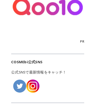
こからは、東京で人気のフレイアク
カリしたくありませんよね。エミナ
ント おすすめパーソナルカラー 02
> あんずのほのかに甘い香りがしま
るカーミングケアパッド」 ツボクサ
OFFクーポンなどを使って、SNSで
リニック・レジーナクリニック・エ
ルクリニックなら、最短1ヶ月ペー
モモ イエベ春・ブルベ夏 03 ワイン
すが > 強くないのでいつでも使える
エキス（保湿成分）配合で、肌荒れ
バズっている美容液やパック、限定
ミナルクリニック・リゼクリニック
スで通えるため、最短6ヶ月の全身
ベリー ブルベ冬 05 フィグピューレ
印象です > > 1本持っていると髪だ
や赤みが気になる肌をやさしく整え
の豪華キットをどこよりもお得にゲ
の4院について、おすすめのポイン
脱毛プランを選ぶことができます！
ブルベ夏・イエベ春 06 ラズベリー
けではなくボディやネイルケアにも
る低刺激設計のトナーパッドです。
ットできます✨ 豊富でリアルな口コ
トを詳しくご紹介します！ フレイア
（※予約状況や脱毛効果の個人差に
ケーキ ブルベ夏・ブルベ冬 07 フル
使えるのも◎ > > 引用元:コスメビ
アイテム詳細を見るQoo10での購入
ミや、ブランド公式ショップの出店
クリニック：選べるプランと女子に
よっては、6ヵ月で完了しない場合
ーツオレ イエベ春 40th ストロベリ
アイテム詳細を見るAmazonでのご
はこちら 4. SKINFOOD キャロット
も充実しているため、新作チェック
優しい手厚いサポート♡ ※満足度9
もあります）。 さらに、連続照射が
ーボンボン ブルベ夏 アイテム詳細
購入はこちら 2026年上半期 総合3
カロテン カーミングウォーターパッ
からリピート買いまで、美容マニア
6% 集計機関・アンケート内容：社
できる医療脱毛器を使っているた
を見るQoo10でのご購入はこちら
位 MAJOLICA MAJORCA（マジョリ
ド 「ゆらぎがちな肌をやさしく整え
の「欲しい」がすべて詰まったお買
内・施術済みフレイア顧客向けのア
め、全身の施術でも1回約60分で終
迷ったらこのカラーがおすすめ！ ナ
カ マジョルカ）「シャドーカスタマ
る植物由来カーミングケア」 βカロ
い物天国です。 Qoo10はこちら @C
ンケート 対象期間：2024/12/11～2
わります。 全国60院以上＆21時ま
PR
チュラルメイクなら「02 モモ」 自
イズ」 👑「シャドーカスタマイズ」
テンを含むにんじん由来成分で、乾
OSME アットコスメ（@cosme）
025/5/15 アンケート数:12606 フレ
で営業！ お仕事や学校の帰りにサク
然な血色感を演出できる万能カラ
の特徴 まばゆく発色フォルム整形シ
燥や外的刺激で不安定になりやすい
は、日本の美容マニアなら誰もが一
イアクリニックは、都内に新宿や渋
ッと寄りたい！という方にもエミナ
ー。 オフィスメイクなら「40th ス
ャドウ✨ 吸いこまれそうな奥行きの
肌をやさしく整えます。軽やかな使
度はお世話になる日本最大級の化粧
谷、銀座など7院があり、どこも駅
ルは強い味方。北海道から沖縄まで
トロベリーボンボン」 上品で落ち着
ある目もとをかなえる、フォルム整
用感も特長です。 アイテム詳細を見
品クチコミサイトです✨ 一番の魅力
から近くてアクセス抜群。平日は夜
全国に60院以上を展開しており、ど
いた印象に仕上がります。 毎日使い
形パウダーシャドウ。ひと塗りでま
るQoo10での購入はこちら 5. ANU
は、2,000万件を超える圧倒的なボ
COSMEbi公式SNS
21時まで開いているので、お仕事や
こも駅チカの好立地なんです。しか
やすい万能カラーなら「05 フィグ
ばゆく発色し、光の効果で目もとが
A 8ヒアルロン酸カテキンカーミン
リュームのリアルなクチコミ検索機
学校帰りにも通いやすいクリニック
も夜21時まで開いているので、忙し
ピューレ」 シーンを選ばず使える人
立体的に生まれ変わります。 実際に
グパッド 「うるおいを与えながら肌
能にあります。 自分の年齢や肌質
です。 ♡クイックプラン 時間をか
い毎日でも無理なく予定に組み込め
公式SNSで最新情報をキャッチ！
気カラーです。 韓国メイク・透明感
使用した方のクチコミ > 5 > 鮮やか
のキメを整えるバランスケアパッ
（乾燥肌・敏感肌など）、あるいは
けてしっかり脱毛。割引制度や保証
ます（※店舗によって診察時間は異
重視なら「06 ラズベリーケーキ」
発色✨ 吸い込まれそうな奥行きのあ
ド」 カテキン*1配合の極薄パッド
「毛穴」「美白」といった肌の悩み
サービスは充実！ 全身＋VIO 52,80
なります）。 そして嬉しいのが、施
青みピンクが透明感を引き立てま
る目もとを作れるアイシャドウ♡ >
で、肌にうるおいを与えながらキメ
に合わせてクチコミを絞り込めるた
0円(税込) 5回コース 所要時間が60
術室がカーテン仕切りではなくドア
す。 イエベ春なら「07 フルーツオ
パウダータイプなのに粉っぽさがな
を整え、すこやかな肌状態へ導くデ
め、自分に本当に合うコスメを失敗
分で完了 全身＋VIO＋顔 94,600円
付きの完全個室になっていること！
レ」 やわらかく可愛らしい印象に仕
くぴたっと密着♡発色が良くて煌め
イリーケアアイテムです。 *1 チャ
せずに見つけられる美容の羅針盤と
(税込) 5回コース 36箇所の脱毛が可
女性専用のプライベート空間なの
上がります。 よくある質問💡 色持
くパールが美しい✨ > 単色でも綺麗
カテキン（整肌成分） アイテム詳細
して絶大な信頼を得ています。 さら
能 ♡安心プラン １回、５回コー
で、周りの目を気にせずリラックス
ちはいい？ むちぷるティントはティ
にグラデーションを作れて簡単に立
を見るQoo10での購入はこちら 6.
に、年に数回発表される「ベストコ
ス、８回コースがあり、コース終了
して施術を受けられます。 痛みに配
ント処方のため、塗布後は色が定着
体感を出せます✨ > > カラーの名前
MEDIHEAL PDRNリフティングパッ
スメアワード（ベスコス）」は、日
後の追加照射の料金も設定していま
慮した医療脱毛器の導入と肌トラブ
しやすく、飲み物を飲んだあとでも
がまた可愛い💕 > PK321 ひとひら
ド 「ハリ感を意識したケアで肌をな
本の美容トレンドを大きく左右する