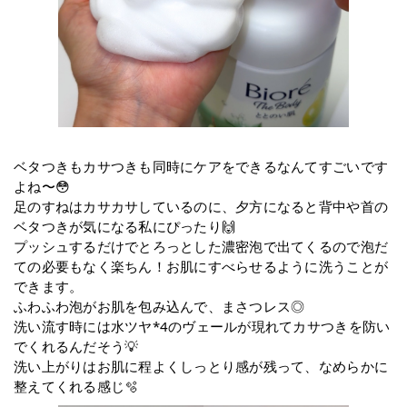
ベタつきもカサつきも同時にケアをできるなんてすごいです
よね〜😳
足のすねはカサカサしているのに、夕方になると背中や首の
ベタつきが気になる私にぴったり🙌
プッシュするだけでとろっとした濃密泡で出てくるので泡だ
ての必要もなく楽ちん！お肌にすべらせるように洗うことが
できます。
ふわふわ泡がお肌を包み込んで、まさつレス◎
洗い流す時には水ツヤ*4のヴェールが現れてカサつきを防い
でくれるんだそう💡
洗い上がりはお肌に程よくしっとり感が残って、なめらかに
整えてくれる感じ🫧