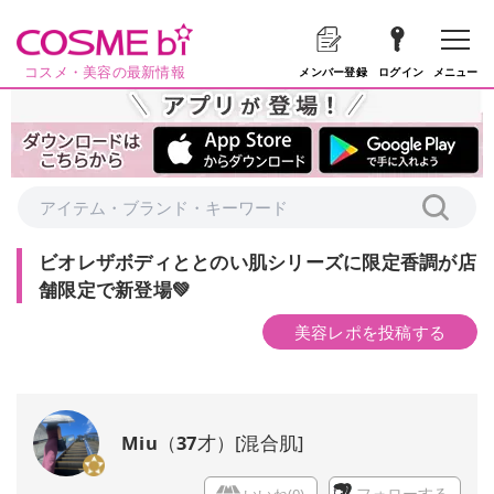
コスメ・美容の最新情報
メニュー
メンバー登録
ログイン
ビオレザボディととのい肌シリーズに限定香調が店
舗限定で新登場💚
美容レポを投稿する
Miu
（
37
才）
[
混合肌
]