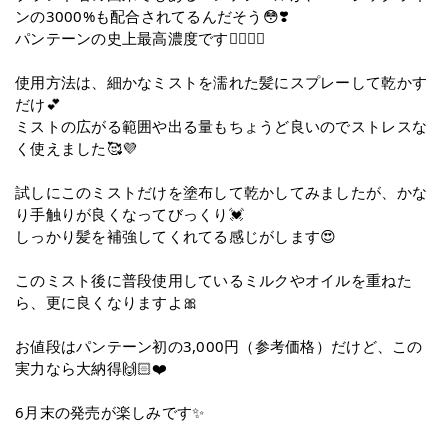
ンの3000%も配合されてるんだそう😳❣️
パンテーンの史上最高濃度です❤️‍🔥❤️‍🔥
使用方法は、細かなミストを濡れた髪にスプレーして乾かす
だけ💕
ミストの広がる範囲や出る量もちょうど良いのでストレスな
く使えました🥰💜
試しにこのミストだけを塗布して乾かしてみましたが、かな
り手触りが良くなってびっくり💓
しっかり髪を補強してくれてる感じがします😍
このミスト後に普段使用しているミルクやオイルを重ねた
ら、更に良くなりますよ🎀
お値段はパンテーン初の3,000円（参考価格）だけど、この
実力なら大納得🙌🏻❤️
6月末の発売が楽しみです✨