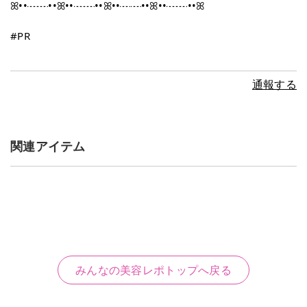
ꕤ••┈┈••ꕤ••┈┈••ꕤ••┈┈••ꕤ••┈┈••ꕤ
#PR
通報する
関連アイテム
みんなの美容レポトップへ戻る