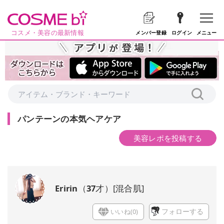
コスメ・美容の最新情報
メニュー
メンバー登録
ログイン
パンテーンの本気ヘアケア
美容レポを投稿する
Eririn
（
37
才）
[
混合肌
]
いいね(
0
)
フォローする