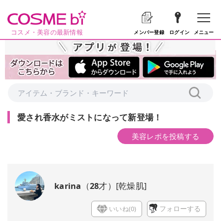
コスメ・美容の最新情報
メニュー
メンバー登録
ログイン
愛され香水がミストになって新登場！
美容レポを投稿する
karina
（
28
才）
[
乾燥肌
]
いいね(
0
)
フォローする