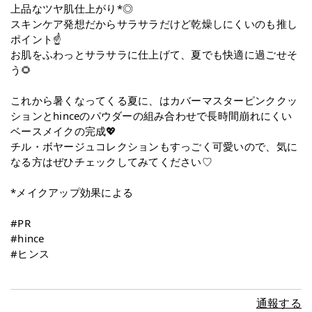
上品なツヤ肌仕上がり*◎
スキンケア発想だからサラサラだけど乾燥しにくいのも推し
ポイント☝️
お肌をふわっとサラサラに仕上げて、夏でも快適に過ごせそ
う🌻
これから暑くなってくる夏に、はカバーマスターピンククッ
ションとhinceのパウダーの組み合わせで長時間崩れにくい
ベースメイクの完成💖
チル・ボヤージュコレクションもすっごく可愛いので、気に
なる方はぜひチェックしてみてください♡
*メイクアップ効果による
#PR
#hince
#ヒンス
通報する