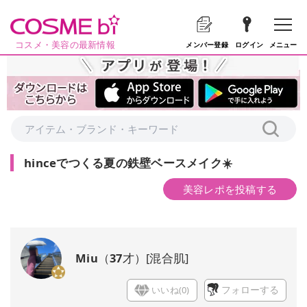
コスメ・美容の最新情報
メニュー
メンバー登録
ログイン
hinceでつくる夏の鉄壁ベースメイク☀️
美容レポを投稿する
Miu
（
37
才）
[
混合肌
]
いいね(
0
)
フォローする