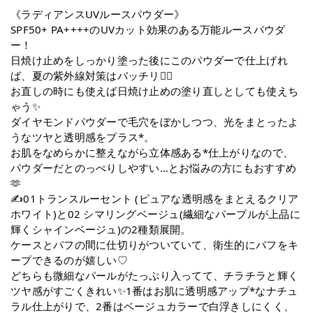
《ラディアンスUVルースパウダー》
SPF50+ PA++++のUVカット効果のある万能ルースパウダ
ー！
日焼け止めをしっかり塗った後にこのパウダーで仕上げれ
ば、夏の紫外線対策はバッチリ🙆‍♀️
お直しの時にも使えば日焼け止めの塗り直しとしても使えち
ゃう✨
ダイヤモンドパウダーで毛穴をぼかしつつ、光をまとったよ
うなツヤと透明感をプラス*。
お肌をなめらかに整えながら立体感ある*仕上がりなので、
パウダーだとのっぺりしやすい…とお悩みの方にもおすすめ
🫶
✍️01トランスルーセント (ピュアな透明感をまとえるクリア
ホワイト)と02 シマリングベージュ(繊細なパープルが上品に
輝くシャインベージュ)の2種類展開。
ケースとパフの間に仕切りがついていて、衛生的にパフをキ
ープできるのが嬉しい♡
どちらも微細なパールがたっぷり入ってて、チラチラと輝く
ツヤ感がすごくきれい✨1番はお肌に透明感アップ*なナチュ
ラル仕上がりで、2番はベージュカラーで白浮きしにくく、