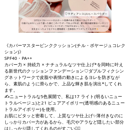
《カバーマスターピンククッション(チル・ボヤージュコレク
ション)》
SPF40・PA++
カバー力 × 持続力 × ナチュラルなツヤ仕上げ*を同時に叶え
る新世代のクッションファンデーション♡ダブルフィクシン
グネットワークで皮脂や表情の動きによるヨレを防ぎなが
ら、素肌のように滑らかで、上品な輝き肌を演出*してくれ
ます。
✍️ニュートラルな5色展開で、私は17 ライト(明るいニュー
トラルベージュ)と21 ピュアアイボリー(透明感のあるニュー
トラルアイボリー)を使用。
お肌にピタッと密着して、上質なツヤ仕上げ✨薄付きなのに
しっかりカバー力があるから、毛穴やアラなど隠したい部分
はしっかり隠してくれるのがすごい🙆‍♀️