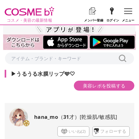
コスメ・美容の最新情報
メニュー
メンバー登録
ログイン
▶うるうる水膜リップ🩵🤍
美容レポを投稿する
hana_mo
（
31
才）
[
乾燥肌/敏感肌
]
いいね(
2
)
フォローする