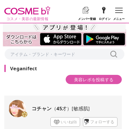
コスメ・美容の最新情報
メニュー
メンバー登録
ログイン
Veganifect
美容レポを投稿する
コチャン
（
45
才）
[
敏感肌
]
いいね(
0
)
フォローする