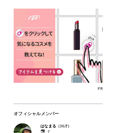
込)/5回 144,800円(税込)/5回 毛質に
Qoo10でのご購入はこちら CANMA
に触れた瞬間、ぷるんとしたジェリ
どに数分のせることで、集中保湿ケ
にぴったり。 Qoo10も、オリヤン
いでしょうか。 ズバリ、効果を実感
合わせて脱毛機を選択可能！有効期
KE むちぷるティント全色一覧 モモ
ーグロスが広がり、ふっくらボリュ
アとしても活用できます。 トナーパ
も、＠cosmeも、いつものコスメ購
するまでの期間や必要な施術回数が
限も5年と長くマイペースに通いや
｜血色感じるヌーディーピンク 桃の
ーム感のある仕上がりに✨ まるでリ
ッドの選び方 トナーパッドは、配合
入を“ちょっとお得”に変えられるの
大きな違いとして挙げられます！ 医
すい ラシャ メディオスターNeXT P
ような血色感を演出するヌーディー
フティングしたような、新しいリッ
成分やパッドの素材によって特徴が
が、トラミーリワードです✨ 今回
療脱毛は、医療機関（クリニックや
RO ジェントルYAGプロ 公式サイト
ピンク。 黄みと青みのバランスが良
プティンググロス💄 実際に使用した
異なります。 自分の肌悩みや理想の
は、トラミーリワードの特徴や活用
皮膚科など）だけで扱える高出力の
> ※医療脱毛は自由診療です。治療
く、自然になじむコーラル系カラー
方のクチコミ > 5 > プルプル > 唇に
仕上がりに合わせて選ぶことで、毎
方法、美容好きさんにおすすめな理
レーザーを使って、発毛組織にアプ
には赤み、痒み、火傷、毛嚢炎、一
です。 自然な血色感をプラスしてく
塗るPDRNグロス > > AMUSE ジェ
日のスキンケアに取り入れやすくな
由を詳しくご紹介します！ トラミー
ローチする施術といわれています。
時的な硬毛化などのリスクが伴いま
れるので、ナチュラルメイクとの相
ルフィットグロス > > ぷっくりツヤ
ります。 肌悩みに合わせて選ぶ パ
リワードとは？ 「トラミーリワー
そのため、少ない回数で永久脱毛
す。 目次▼ 1. エミナルクリニック
性抜群。 可愛らしく、多幸感のある
ツヤだけどベタっとした感じはなく
ッドの素材で選ぶ トナーパッドの使
ド」は、東証グロース上場企業であ
（※）を目指すことができます。
の魅力とは？選ばれる3つの特徴 ・
印象に仕上がります。 ワインベリー
て使いやすいですね。プランピング
い方 洗顔後すぐの清潔な肌に使用し
る株式会社アイズが運営する、安
（※永久脱毛とは一生毛が1本も生
最短6か月からの脱毛プランが選べ
｜気品をまとうローズレッド 深みの
効果で少しスーッとします。ここは
ます。 STEP1 エンボス面（凹凸
心・安全なポイントサイト機能で
えてこないという意味ではなく、ア
る！ ・全国60院以上＆21時まで営
ある青みレッド。 大人っぽく華やか
好き嫌いがあるかもしれませんが慣
面）で顔全体をやさしく拭き取りま
す。 トラミーリワードは、トラミー
メリカの基準に基づき「長期間にわ
業！ ・痛みに配慮した医療脱毛器の
な印象を与えるベリーカラーです。
れますね。 > > 分かりにくいけど、
す。 特に小鼻・あご・額など皮脂や
会員向けのポイントサービスです。
たって毛量が明らかに減少している
導入と肌トラブル対応 2. エミナル
ひと塗りで顔全体が華やかになり、
チップは片面がツルツル、片面がモ
古い角質が気になる部分は丁寧にな
対象ショップやサービスを利用する
状態が維持されること」を指しま
クリニックの口コミ・評判 3. エミ
リップを主役にしたメイクが完成。
ケモケになってます。 > > 桜グロス
じませましょう。 STEP2 パッドを
ことでポイントを獲得でき、貯まっ
す。） 一方のエステ脱毛は、出力が
ナルクリニックの全身脱毛料金プラ
クールで上品な雰囲気を演出できま
【日本限定色】：上品なピンクベー
裏返し、フラット面で顔全体をやさ
たポイントはAmazonギフト券やド
優しい機器を使うため痛みが少ない
ン ・全身脱毛の基本コースと料金
す。 フィグピューレ｜色っぽさと上
ジュ > > すももパールグロス【日本
PR
しく押さえながら化粧水をなじませ
ットマネーなどに交換できます。 普
のがメリットですが、毛根を破壊す
・追加費用がかからないシステム ・
品さを叶える赤みローズ 赤みとくす
限定色】：微細なラメがきらめく血
ます。 STEP3 その後は美容液・乳
段のネットショッピングを活用しな
ることはできないので一時的な減毛
支払い方法｜決済方法と医療ローン
みをほどよく含んだローズカラー。
色がよく見えるピンク。 > > どちら
液・クリームなど、普段どおりのス
がらポイントを貯められるため、ポ
にとどまります。結果的に、何度も
の活用も！ 4. エミナルクリニック
ニュートラルな発色で、肌色を選び
も上品で使いやすい色ですね。すも
キンケアを行います。 乾燥が気にな
イ活初心者でも始めやすいのが魅力
通う必要が出てくることが多くなり
の熱破壊式の脱毛機 5. エミナルク
にくい万能カラーです。 派手すぎず
もパールグロスの方がラメが入って
る部分には2〜5分程度のせて部分用
です✨ トラミーリワードの特徴 普
ます。 なお、医療脱毛は保険がきか
リニックのお得な割引・キャンペー
オフィシャルメンバー
落ち着いた印象に仕上がり、オン・
いるので華やかそうに見えるけど、
パックとして使用するのもおすすめ
段よく使っているコスメ通販サイト
ない自由診療なので、クリニックに
ン制度 ・学生プラン｜学生証の提示
オフ問わず使いやすいカラー。 きれ
付けてみると落ち着いた色ですね。
です。 おすすめトナーパッド7選 こ
を、トラミーリワード経由にするだ
よって料金設定が自由に決められて
で割引 ・ペア限定プラン｜家族や友
いめメイクにもカジュアルメイクに
> > スキンケア成分が配合されてい
はなまる
(
36
才)
こからは、保湿ケアや肌荒れケア、
けでポイントが貯まるのが大きな魅
います。だからこそ、しっかり比較
人と一緒にスタートできる ・他社か
もマッチします。 ラズベリーケーキ
て保湿もしっかりしてくれます。最
7
毛穴ケアなど目的別におすすめのト
力です✨ 例えば、、、 ・メガ割の
して選ぶことが大切なのです。 医療