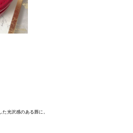
した光沢感のある唇に。
。