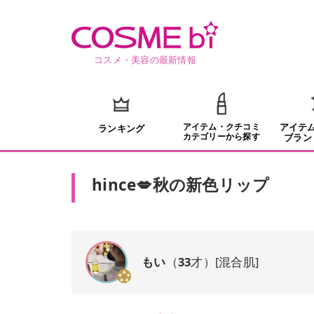
コスメ・美容の最新情報
アイテム・クチコミ
アイテ
ランキング
カテゴリーから探す
ブラン
hince💋秋の新色リップ
もい
（
33
才）
[
混合肌
]