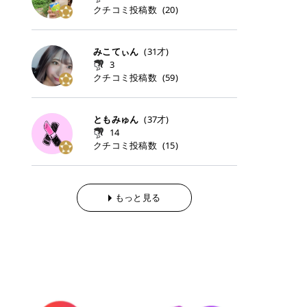
らの「のりかえ」や「お友だち紹
｜甘く可愛いモーヴピンク 鮮やかな
近、乾燥していた唇がプルンと見え
クチコミ投稿数
ナーパッドをご紹介します。 毎日使
タイミングで利用することが多いQ
(
20
)
脱毛の「熱破壊式」と「蓄熱式」と
介」も！ 6. 予約から脱毛施術まで
青みを感じるラズベリーピンク。 フ
てうれちい！ > > 引用元:コスメビ
いやすいトナーパッドから、スペシ
oo10 ・口コミを見ながら購入する
は？ 医療脱毛のレーザー機器には、
のステップ ・無料カウンセリングの
ェミニンな雰囲気を演出できる可愛
アイテム詳細を見るQoo10でのご購
ャルケアにぴったりなトナーパッド
＠cosme ・韓国コスメをチェック
大きく分けて「熱破壊式」と「蓄熱
予約方法 ・カウンセリング当日の持
らしいカラーです。 透明感を引き立
入はこちら 2026年上半期 総合2位
まで厳選しました。 1. MEDICUBE
する際によく見るOLIVE YOUNG GL
式」の2種類があり、それぞれ得意
みこてぃん
(
31
才)
ち物 ・医師の問診とプラン提案 ・
てながら、甘さのある印象に。 韓国
柳屋（ヤナギヤ）「柳屋 あんず
PDRNピンクコラーゲンゲルトナー
OBAL など、すでに使い慣れている
な毛質が違います。 * 熱破壊式 高
施術当日の流れと次回予約の取り方
3
メイクやピンクメイクとも相性抜群
油」 👑「柳屋 あんず油」の特徴 1
パッド 「うるおいとハリ感をサポー
サイトが対象になっている場合も多
出力のレーザーをバチッ！と当て
7. 店舗一覧と美容医療メニュー ・
クチコミ投稿数
(
59
)
です。 フルーツオレ｜ピュア感あふ
00％植物由来の「柳屋 あんず油」
トし、なめらかな肌へ導く高密着ゲ
く、お買い物の内容や流れを変える
て、毛根の発毛組織に向けてレーザ
全国60院以上！エミナルクリニック
れるミルキーコーラル 白みを含んだ
フワッと香りさらっとまとまり、ツ
ルパッド」 PDRNやコラーゲン成分
必要はありません。 「どうせ買う予
ーを照射します。ワキやVIOのよう
の店舗一覧 ・脱毛だけじゃない！美
ミルキーなコーラルカラー。 やさし
ヤのある美しい髪に導きます。 ヘア
を配合し、乾燥やハリ不足が気にな
定だったコスメ」をトラミーリワー
な、太くて濃い毛にも使用が可能で
容医療メニュー 8. まとめ ｜エミナ
くふんわり発色し、粘膜リップのよ
だけでなく、ボディケア・ネイルケ
ともみゅん
(
37
才)
る肌をしっとり整えるゲルタイプの
ドを経由するだけで、ポイントも一
す！その分、輪ゴムで弾かれたよう
ルクリニックの魅力とは？選ばれる
うな仕上がりになります。 柔らかく
アなど幅広く保湿ケア。 実際に使用
14
トナーパッド。密着力が高く、スキ
緒に受け取れる、そんな手軽さがあ
な強い痛みを感じやすい傾向があり
3つの特徴 ※1 開業2019年3月20日
可愛らしい印象になり、毎日使いた
した方のクチコミ > 5 > 1本あると
クチコミ投稿数
ンケアの土台ケアとして取り入れや
ります✨ またトラミーリワードに
(
15
)
ます。 * 蓄熱式 低出力のレーザー
～2026年6月30日時点(医療脱毛、
くなるナチュラルカラー。 スクール
便利なオイル😊 > 柳屋 あんず油 >
すいアイテムです。 アイテム詳細を
は、以下のような特徴があります！
を連続で当てて、毛の成長をコント
ハイフ、ダーマペン、美容点滴、医
メイクやオフィスメイクにもおすす
> ──────────── > > 100%植
見るQoo10での購入はこちら 2. BIO
・1ポイント＝1円でわかりやすい
ロールする部分（バルジ領域）にじ
療ダイエットなど) 「早く綺麗にな
めです。 40TH ストロベリーボンボ
物由来のオイル > > 白髪染めで傷ん
DANCE コラーゲンゲルトナーパッ
・選べるe-GIFT・Amazonギフト
わじわ熱を伝える方式です。急激な
りたいけど、痛いのはイヤだし、通
ン｜上品なピンクベージュ 黄みを抑
でいてパサついているので > オイル
ド 「うるおいを与えながら肌をやわ
券・ドットマネーなどに交換できる
熱さを感じにくく、痛みや肌への負
もっと見る
う時間もない…」医療脱毛にそんな
えたクリーミーなピンクベージュ。
は必需品です > > 少しとろみがある
らかく整える保湿ケアパッド」 ゲル
・トラミー会員なら無料で利用でき
担を抑えやすいのが嬉しいポイン
ハードルを感じていませんか？エミ
ほんのり青みを感じる絶妙なカラー
ものの、さらっと軽めのオイル > >
素材ならではの高密着設計で、肌に
る ・ポイ活初心者でも始めやすい
ト。顔や背中などの産毛や細い毛に
ナルクリニックは、そんな私たちの
で、自然な血色感を演出します。 肌
ベタつかなくて髪につけるとサラサ
うるおいを与えながらやさしく整え
編集部が厳選！トラミーリワードお
向いています。 最近は、この両方を
ワガママを叶えてくれるクリニック
になじみながらも、唇をふんわり明
ラでツヤが出ます✨ > > ドライヤー
る保湿特化型トナーパッド。乾燥し
すすめ3選 QOO10 Qoo10（キュー
使い分けられる優秀な脱毛機を導入
なんです！多くの女性から選ばれて
るく見せてくれるカラー。 オフィス
前とドライヤー後に使っていますが
やすい肌をふっくらとした印象に導
テン）は、話題の韓国コスメや最新
しているクリニックも増えているの
いる3つの魅力をご紹介します。 最
メイクやナチュラルメイクにもぴっ
> 髪がペタッとならなくて気に入っ
きます。 アイテム詳細を見るQoo1
のトレンドスキンケアがいち早く、
で、自分の毛質に合わせてお任せで
短6か月からの脱毛プランが選べ
たりです。 アイテム詳細を見るQoo
てます😊 > > ワンタッチキャップな
0での購入はこちら 3. SKIN1004 セ
驚きの価格で手に入る大人気の通販
きることが多いですよ。 ｜東京でお
る！ 「せっかく脱毛を始めたのに、
10でのご購入はこちら イエベ・ブ
ので開けやすく > 1滴ずつ出るので
ンテラ クイックカーミングパッド
サイトです！ 特に年4回開催される
すすめの医療脱毛クリニック4選 こ
次の予約が数ヶ月先…」なんてガッ
ルベ別おすすめカラー むちぷるティ
量を調節しやすく使いやすいです >
「ゆらぎやすい肌をすこやかに整え
ビッグセール「メガ割」では、20%