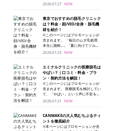
ナーパッド」は、化粧水や美容液を
2026.07.27
NEW
たっぷり含ませた丸型のコットンパ
ッド状のスキンケアアイテムです。
トナーパッドは洗顔後に肌をやさし
東京でおすすめの脱毛クリニック
く拭き取ることで、古い角質や余分
は？料金・顔/VIO/全身・脱毛機
な皮脂汚れをオフしながら、うるお
材を紹介！
いを与えられるのが特徴✨ さらに、
※このページにはプロモーションが
気になる部分には数分のせて部分用
含まれます。 「毎日のムダ毛処理、
パックとしても使用できるため、1
本当に面倒…」「夏に向けてツルツ
枚で「拭き取り」と「保湿ケア」の
ル肌になりたい！」 そう思って東京
2026.07.23
NEW
両方を叶えられます。 韓国コスメブ
で医療脱毛を探し始めても、クリニ
ランドを中心に人気を集めていまし
ックがたくさんありすぎてどこを選
たが、現在では日本でも定番のスキ
べばいいの？と迷ってしまいますよ
エミナルクリニックの医療脱毛は
ンケアアイテムとして幅広い世代に
ね。 この記事では、医療脱毛の基本
やばい？｜口コミ・料金・プラ
愛用されています。 トナーパッドの
から、東京で特に通いやすいフレイ
ン・契約方法を解説！
特徴 トナーパッドと拭き取り化粧水
アクリニック・レジーナクリニッ
※このページにはプロモーションが
の違い 「トナーパッド」と「拭き取
ク・エミナルクリニック・リゼクリ
含まれます。 医療脱毛を検討してい
り化粧水」はどちらも洗顔後に使用
ニックの4院について、分かりやす
て、「やばい」という声に不安を抱
するスキンケアアイテムですが、使
く解説します。 自分にぴったりのク
える方も多いのではないでしょう
2026.07.21
NEW
い方や特徴に違いがあります。 トナ
リニックを見つけて、面倒な自己処
か。 この記事では、エミナルクリニ
ーパッドは、化粧水があらかじめパ
理から卒業しちゃいましょう♪ クリ
ックの全身脱毛プランの詳しい料金
ッドに含まれているため、コットン
ニック 全身＋VIO 全身＋VIO＋顔 特
体系をはじめ、学生や友人同士でお
CANMAKEの大人気むちぷるティ
を用意する手間がなく、忙しい朝で
徴 脱毛器 詳細 フレイアクリニック
得になる割引キャンペーン、無料カ
ントを徹底紹介
もサッと使えるのが魅力です。 ま
52,800円(税込)/5回 94,600円(税
ウンセリングから施術までの具体的
※本ページにはプロモーションが含
た、保湿成分を豊富に配合した商品
込)/5回 肌への負担に配慮しなが
なステップを分かりやすく解説しま