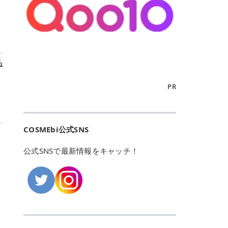
こからは、東京で人気のフレイアク
カリしたくありませんよね。エミナ
ント おすすめパーソナルカラー 02
> あんずのほのかに甘い香りがしま
るカーミングケアパッド」 ツボクサ
OFFクーポンなどを使って、SNSで
リニック・レジーナクリニック・エ
ルクリニックなら、最短1ヶ月ペー
モモ イエベ春・ブルベ夏 03 ワイン
すが > 強くないのでいつでも使える
エキス（保湿成分）配合で、肌荒れ
バズっている美容液やパック、限定
ミナルクリニック・リゼクリニック
スで通えるため、最短6ヶ月の全身
ベリー ブルベ冬 05 フィグピューレ
印象です > > 1本持っていると髪だ
や赤みが気になる肌をやさしく整え
の豪華キットをどこよりもお得にゲ
の4院について、おすすめのポイン
脱毛プランを選ぶことができます！
ブルベ夏・イエベ春 06 ラズベリー
けではなくボディやネイルケアにも
る低刺激設計のトナーパッドです。
ットできます✨ 豊富でリアルな口コ
トを詳しくご紹介します！ フレイア
（※予約状況や脱毛効果の個人差に
ケーキ ブルベ夏・ブルベ冬 07 フル
使えるのも◎ > > 引用元:コスメビ
アイテム詳細を見るQoo10での購入
ミや、ブランド公式ショップの出店
クリニック：選べるプランと女子に
よっては、6ヵ月で完了しない場合
ーツオレ イエベ春 40th ストロベリ
アイテム詳細を見るAmazonでのご
はこちら 4. SKINFOOD キャロット
も充実しているため、新作チェック
優しい手厚いサポート♡ ※満足度9
もあります）。 さらに、連続照射が
ーボンボン ブルベ夏 アイテム詳細
購入はこちら 2026年上半期 総合3
る
カロテン カーミングウォーターパッ
からリピート買いまで、美容マニア
6% 集計機関・アンケート内容：社
できる医療脱毛器を使っているた
を見るQoo10でのご購入はこちら
位 MAJOLICA MAJORCA（マジョリ
ド 「ゆらぎがちな肌をやさしく整え
の「欲しい」がすべて詰まったお買
内・施術済みフレイア顧客向けのア
め、全身の施術でも1回約60分で終
迷ったらこのカラーがおすすめ！ ナ
カ マジョルカ）「シャドーカスタマ
る植物由来カーミングケア」 βカロ
い物天国です。 Qoo10はこちら @C
ンケート 対象期間：2024/12/11～2
わります。 全国60院以上＆21時ま
PR
チュラルメイクなら「02 モモ」 自
イズ」 👑「シャドーカスタマイズ」
テンを含むにんじん由来成分で、乾
OSME アットコスメ（@cosme）
025/5/15 アンケート数:12606 フレ
で営業！ お仕事や学校の帰りにサク
然な血色感を演出できる万能カラ
の特徴 まばゆく発色フォルム整形シ
燥や外的刺激で不安定になりやすい
は、日本の美容マニアなら誰もが一
イアクリニックは、都内に新宿や渋
ッと寄りたい！という方にもエミナ
ー。 オフィスメイクなら「40th ス
ャドウ✨ 吸いこまれそうな奥行きの
肌をやさしく整えます。軽やかな使
度はお世話になる日本最大級の化粧
谷、銀座など7院があり、どこも駅
ルは強い味方。北海道から沖縄まで
トロベリーボンボン」 上品で落ち着
ある目もとをかなえる、フォルム整
用感も特長です。 アイテム詳細を見
品クチコミサイトです✨ 一番の魅力
から近くてアクセス抜群。平日は夜
全国に60院以上を展開しており、ど
いた印象に仕上がります。 毎日使い
形パウダーシャドウ。ひと塗りでま
るQoo10での購入はこちら 5. ANU
は、2,000万件を超える圧倒的なボ
COSMEbi公式SNS
21時まで開いているので、お仕事や
こも駅チカの好立地なんです。しか
やすい万能カラーなら「05 フィグ
ばゆく発色し、光の効果で目もとが
A 8ヒアルロン酸カテキンカーミン
リュームのリアルなクチコミ検索機
学校帰りにも通いやすいクリニック
も夜21時まで開いているので、忙し
ピューレ」 シーンを選ばず使える人
立体的に生まれ変わります。 実際に
グパッド 「うるおいを与えながら肌
能にあります。 自分の年齢や肌質
です。 ♡クイックプラン 時間をか
い毎日でも無理なく予定に組み込め
公式SNSで最新情報をキャッチ！
気カラーです。 韓国メイク・透明感
使用した方のクチコミ > 5 > 鮮やか
のキメを整えるバランスケアパッ
（乾燥肌・敏感肌など）、あるいは
けてしっかり脱毛。割引制度や保証
ます（※店舗によって診察時間は異
重視なら「06 ラズベリーケーキ」
発色✨ 吸い込まれそうな奥行きのあ
ド」 カテキン*1配合の極薄パッド
「毛穴」「美白」といった肌の悩み
サービスは充実！ 全身＋VIO 52,80
なります）。 そして嬉しいのが、施
青みピンクが透明感を引き立てま
る目もとを作れるアイシャドウ♡ >
で、肌にうるおいを与えながらキメ
に合わせてクチコミを絞り込めるた
0円(税込) 5回コース 所要時間が60
術室がカーテン仕切りではなくドア
す。 イエベ春なら「07 フルーツオ
パウダータイプなのに粉っぽさがな
を整え、すこやかな肌状態へ導くデ
め、自分に本当に合うコスメを失敗
分で完了 全身＋VIO＋顔 94,600円
付きの完全個室になっていること！
レ」 やわらかく可愛らしい印象に仕
くぴたっと密着♡発色が良くて煌め
イリーケアアイテムです。 *1 チャ
せずに見つけられる美容の羅針盤と
(税込) 5回コース 36箇所の脱毛が可
女性専用のプライベート空間なの
上がります。 よくある質問💡 色持
くパールが美しい✨ > 単色でも綺麗
カテキン（整肌成分） アイテム詳細
して絶大な信頼を得ています。 さら
能 ♡安心プラン １回、５回コー
で、周りの目を気にせずリラックス
ちはいい？ むちぷるティントはティ
にグラデーションを作れて簡単に立
を見るQoo10での購入はこちら 6.
に、年に数回発表される「ベストコ
ス、８回コースがあり、コース終了
して施術を受けられます。 痛みに配
ント処方のため、塗布後は色が定着
体感を出せます✨ > > カラーの名前
MEDIHEAL PDRNリフティングパッ
スメアワード（ベスコス）」は、日
後の追加照射の料金も設定していま
慮した医療脱毛器の導入と肌トラブ
しやすく、飲み物を飲んだあとでも
がまた可愛い💕 > PK321 ひとひら
ド 「ハリ感を意識したケアで肌をな
本の美容トレンドを大きく左右する