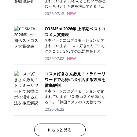
まれています ぷるんとしたツヤ感と
が多く、拭き取り後にそのまま部分
ら、コストパフォーマンスも重視し
す。 これから手軽に全身医療脱毛を
むっちりとした唇を演出できる「C
用パックとして使えるトナーパッド
たい方に！ メディオスターモノリス
始めたいと考えている方は、ぜひ最
ANMAKE（キャンメイク）むちぷる
2026.07.15
NEW
も増えています。 一方、拭き取り化
メディオスターNeXT PRO 公式サイ
後までチェックして、ご自身にぴっ
ティント」。 ティントならではの色
粧水は液体タイプのため、コットン
ト> レジーナクリニック 52,800円
たりのクリニック選びの参考にして
持ちに加え、プランパー効果※と保
に含ませて使用します。 使用量を調
(税込)/5回 99,000円(税込)/5回 ジェ
ください！ クリニック 全身＋VIO
湿ケアも叶えられることから、SNS
COSMEbi 2026年 上半期ベストコ
整しやすく、お気に入りの化粧水を
ントルシリーズを選べるため、脱毛
全身＋VIO＋顔 特徴 脱毛器 詳細 フ
でも話題の人気リップです。 「自分
スメ大賞発表
使いたい方やコストを抑えて続けた
機にこだわりたい方におすすめ！ ジ
レイアクリニック 52,800円(税込)/5
にはどのカラーが似合う？」「イエ
※本ページにはプロモーションが含
い方にもおすすめです。 トナーパッ
ェントルマックスプロ ジェントルマ
回 94,600円(税込)/5回 肌への負担
ベ・ブルベ別のおすすめは？」と気
まれています コスメ好きのリアルな
ドのメリット トナーパッドは、角質
ックスプロプラス ジェントルレーズ
に配慮しながら、コストパフォーマ
になっている方も多いのではないで
クチコミとSNSでの話題性をもとに
ケア・保湿ケア・部分用パックまで
プロ ソプラノチタニウム 公式サイ
ンスも重視したい方に！ メディオス
しょうか。 今回は6色のスウォッチ
選出された、COSMEbi 2026年上半
1枚で行える便利なスキンケアアイ
2026.07.02
NEW
ト> エミナルクリニック 49,500円
ターモノリス メディオスターNeXT
とともにご紹介！それぞれの色味や
期のベストコスメが決定！ 話題性・
テムです。 ここでは、トナーパッド
(税込)/6回 93,500円(税込)/6回 エミ
PRO 公式サイト> レジーナクリニッ
おすすめのパーソナルカラー、どん
使用感・仕上がりすべてを兼ね備え
を取り入れるメリットをご紹介しま
ナルクリニックの始めやすい料金設
ク 52,800円(税込)/5回 99,000円(税
なメイクに合うのかまで詳しく解説
た名品たちを、カテゴリ別にご紹介
コスメ好きさん必見！トラミーリ
す。 古い角質や皮脂汚れをやさしく
定！月々払いも安くて通いやすい ク
込)/5回 ジェントルシリーズを選べ
します✨ ※メイクアップ効果による
します。 本記事では、2025年11月
ワードでお得にポイ活する方法を
オフ トナーパッドを使用すること
リスタルプロ 公式サイト> リゼクリ
るため、脱毛機にこだわりたい方に
CANMAKE むちぷるティントとは？
～2026年4月までの半年間におい
徹底解説
で、洗顔だけでは落としきれない古
ニック 109,800円(税込)/5回 144,80
おすすめ！ ジェントルマックスプロ
CANMAKE むちぷるティントは、テ
て、COSMEbi内でのクチコミとSN
い角質や余分な皮脂汚れをやさしく
※本ページにはプロモーションが含
0円(税込)/5回 毛質に合わせて脱毛
ジェントルマックスプロプラス ジェ
ィント・プランパー・保湿ケアを1
Sでの話題性を元に選出されたコス
拭き取り、なめらかな肌へ整えま
まれています 「新作コスメが気にな
機を選択可能！有効期限も5年と長
ントルレーズプロ ソプラノチタニウ
本で叶えるリップです。 するすると
メやスキンケアなどの化粧品を「総
す。 保湿ケアまで1枚でできる 保湿
る！」「韓国コスメのメガ割でつい
くマイペースに通いやすい ラシャ
ム 公式サイト> エミナルクリニック
塗れるなめらかなテクスチャーで、
合」「デパコス」「プチプラ」「韓
成分を配合したトナーパッドなら、
買いすぎてしまう……」 そんな美容
メディオスターNeXT PRO ジェント
2026.06.22
49,500円(税込)/6回 93,500円(税
縦ジワをカバーしながら、むっちり
国コスメ」に分けて1位～3位までを
肌へうるおいを与えながらスキンケ
好きさんにおすすめなのが「トラミ
ルYAGプロ 公式サイト> ｜そもそも
込)/6回 エミナルクリニックの始め
としたツヤのある唇を演出します。
ランキング形式で発表！ 2026年上
アできるため、忙しい朝や夜の時短
ーリワード」です！ 普段のお買い物
医療脱毛って？エステ脱毛と何が違
やすい料金設定！月々払いも安くて
さらに、美容保湿成分を配合してい
半期 総合大賞 AMUSE（アミュー
ケアにもぴったりです。 部分パック
を少し工夫するだけでポイントを貯
うの？ 脱毛を考えたときに、まず悩
通いやすい クリスタルプロ 公式サ
るため、乾燥しにくくデイリー使い
ズ）「 ジェルフィットグロス」 👑
としても使える 多くのトナーパッド
められるため、コスメやスキンケア
もっと見る
むのが「医療脱毛とエステ脱毛、ど
イト> リゼクリニック 109,800円(税
にもぴったり！ アイテム詳細を見る
「ジェルフィットグロス」の特徴 唇
は、乾燥が気になる頬や額、小鼻な
にかかる費用を少しでも抑えたい方
っちがいいの？」ということではな