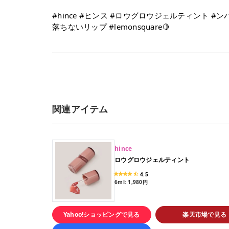
#hince #ヒンス #ロウグロウジェルティント #ン
落ちないリップ #lemonsquare🍋
関連アイテム
hince
ロウグロウジェルティント
4.5
6ml: 1,980円
全7色
R001 ベア、R002、ロウローズ、R003 ロウ
R004フィーバー、R005ハイビスカス、R006 
プ、R007 チル
Yahoo!ショッピングで見る
楽天市場で見る