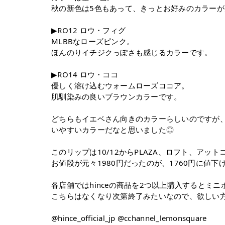
秋の新色は5色もあって、きっとお好みのカラー
▶︎RO12 ロウ・フィグ
MLBBなローズピンク。
ほんのりイチジクっぽさも感じるカラーです。
▶︎RO14 ロウ・ココ
優しく溶け込むウォームローズココア。
肌馴染みの良いブラウンカラーです。
どちらもイエベさん向きのカラーらしいのですが
いやすいカラーだなと思いました◎
このリップは10/12からPLAZA、ロフト、アッ
お値段が元々1980円だったのが、1760円に値
各店舗ではhinceの商品を2つ以上購入するとミ
こちらはなくなり次第終了みたいなので、欲しい
@hince_official_jp @cchannel_lemonsquare