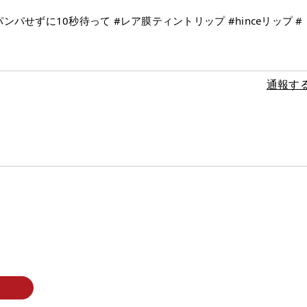
パンパせずに10秒待って #レア膜ティントリップ #hinceリップ #
通報す
プリコット、
ロウグレー