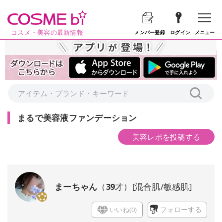
コスメ・美容の最新情報
メニュー
メンバー登録
ログイン
まるで美容液ファンデーション
美容レポを投稿する
まーちゃん
（
39
才）
[
混合肌/敏感肌
]
いいね(
0
)
フォローする