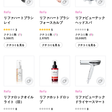
ReFa
ReFa
ReFa
リファハートブラシ
リファハートブラシ
リファビューテック
レイ
フォースカルプ
ヘッドスパ
3
5
0
クチコミ数（
1
）
クチコミ数（
1
）
クチコミ数（
0
）
5,500円
2,970円
33,000円
クチコミを見る
クチコミを見る
クチコミを見る
ReFa
ReFa
ReFa
リファロックオイル
リファホットドロッ
リファビューテック
ライト（旧）
プ
ドライヤースマート
0
0
0