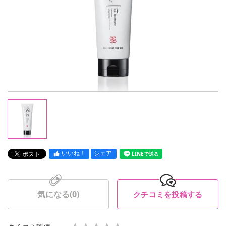
いいね！
シェア
LINEで送る
気になる(
0
)
クチコミを投稿する