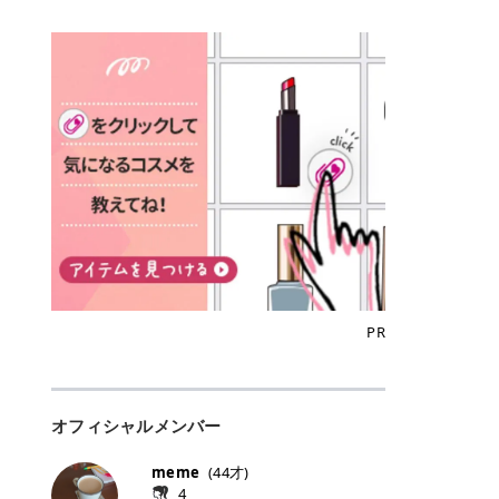
込)/5回 144,800円(税込)/5回 毛質に
Qoo10でのご購入はこちら CANMA
に触れた瞬間、ぷるんとしたジェリ
どに数分のせることで、集中保湿ケ
にぴったり。 Qoo10も、オリヤン
いでしょうか。 ズバリ、効果を実感
合わせて脱毛機を選択可能！有効期
KE むちぷるティント全色一覧 モモ
ーグロスが広がり、ふっくらボリュ
アとしても活用できます。 トナーパ
も、＠cosmeも、いつものコスメ購
するまでの期間や必要な施術回数が
限も5年と長くマイペースに通いや
｜血色感じるヌーディーピンク 桃の
ーム感のある仕上がりに✨ まるでリ
ッドの選び方 トナーパッドは、配合
入を“ちょっとお得”に変えられるの
大きな違いとして挙げられます！ 医
すい ラシャ メディオスターNeXT P
ような血色感を演出するヌーディー
フティングしたような、新しいリッ
成分やパッドの素材によって特徴が
が、トラミーリワードです✨ 今回
療脱毛は、医療機関（クリニックや
RO ジェントルYAGプロ 公式サイト
ピンク。 黄みと青みのバランスが良
プティンググロス💄 実際に使用した
異なります。 自分の肌悩みや理想の
は、トラミーリワードの特徴や活用
皮膚科など）だけで扱える高出力の
> ※医療脱毛は自由診療です。治療
く、自然になじむコーラル系カラー
方のクチコミ > 5 > プルプル > 唇に
仕上がりに合わせて選ぶことで、毎
方法、美容好きさんにおすすめな理
レーザーを使って、発毛組織にアプ
には赤み、痒み、火傷、毛嚢炎、一
です。 自然な血色感をプラスしてく
塗るPDRNグロス > > AMUSE ジェ
日のスキンケアに取り入れやすくな
由を詳しくご紹介します！ トラミー
ローチする施術といわれています。
時的な硬毛化などのリスクが伴いま
れるので、ナチュラルメイクとの相
ルフィットグロス > > ぷっくりツヤ
ります。 肌悩みに合わせて選ぶ パ
リワードとは？ 「トラミーリワー
そのため、少ない回数で永久脱毛
す。 目次▼ 1. エミナルクリニック
性抜群。 可愛らしく、多幸感のある
ツヤだけどベタっとした感じはなく
ッドの素材で選ぶ トナーパッドの使
ド」は、東証グロース上場企業であ
（※）を目指すことができます。
の魅力とは？選ばれる3つの特徴 ・
印象に仕上がります。 ワインベリー
て使いやすいですね。プランピング
い方 洗顔後すぐの清潔な肌に使用し
る株式会社アイズが運営する、安
（※永久脱毛とは一生毛が1本も生
最短6か月からの脱毛プランが選べ
｜気品をまとうローズレッド 深みの
効果で少しスーッとします。ここは
ます。 STEP1 エンボス面（凹凸
心・安全なポイントサイト機能で
えてこないという意味ではなく、ア
る！ ・全国60院以上＆21時まで営
ある青みレッド。 大人っぽく華やか
好き嫌いがあるかもしれませんが慣
面）で顔全体をやさしく拭き取りま
す。 トラミーリワードは、トラミー
メリカの基準に基づき「長期間にわ
業！ ・痛みに配慮した医療脱毛器の
な印象を与えるベリーカラーです。
れますね。 > > 分かりにくいけど、
す。 特に小鼻・あご・額など皮脂や
会員向けのポイントサービスです。
たって毛量が明らかに減少している
導入と肌トラブル対応 2. エミナル
ひと塗りで顔全体が華やかになり、
チップは片面がツルツル、片面がモ
古い角質が気になる部分は丁寧にな
対象ショップやサービスを利用する
状態が維持されること」を指しま
クリニックの口コミ・評判 3. エミ
リップを主役にしたメイクが完成。
ケモケになってます。 > > 桜グロス
じませましょう。 STEP2 パッドを
ことでポイントを獲得でき、貯まっ
す。） 一方のエステ脱毛は、出力が
ナルクリニックの全身脱毛料金プラ
クールで上品な雰囲気を演出できま
【日本限定色】：上品なピンクベー
裏返し、フラット面で顔全体をやさ
たポイントはAmazonギフト券やド
優しい機器を使うため痛みが少ない
ン ・全身脱毛の基本コースと料金
す。 フィグピューレ｜色っぽさと上
ジュ > > すももパールグロス【日本
PR
しく押さえながら化粧水をなじませ
ットマネーなどに交換できます。 普
のがメリットですが、毛根を破壊す
・追加費用がかからないシステム ・
品さを叶える赤みローズ 赤みとくす
限定色】：微細なラメがきらめく血
ます。 STEP3 その後は美容液・乳
段のネットショッピングを活用しな
ることはできないので一時的な減毛
支払い方法｜決済方法と医療ローン
みをほどよく含んだローズカラー。
色がよく見えるピンク。 > > どちら
液・クリームなど、普段どおりのス
がらポイントを貯められるため、ポ
にとどまります。結果的に、何度も
の活用も！ 4. エミナルクリニック
ニュートラルな発色で、肌色を選び
も上品で使いやすい色ですね。すも
キンケアを行います。 乾燥が気にな
イ活初心者でも始めやすいのが魅力
通う必要が出てくることが多くなり
の熱破壊式の脱毛機 5. エミナルク
にくい万能カラーです。 派手すぎず
もパールグロスの方がラメが入って
る部分には2〜5分程度のせて部分用
です✨ トラミーリワードの特徴 普
ます。 なお、医療脱毛は保険がきか
リニックのお得な割引・キャンペー
オフィシャルメンバー
落ち着いた印象に仕上がり、オン・
いるので華やかそうに見えるけど、
パックとして使用するのもおすすめ
段よく使っているコスメ通販サイト
ない自由診療なので、クリニックに
ン制度 ・学生プラン｜学生証の提示
オフ問わず使いやすいカラー。 きれ
付けてみると落ち着いた色ですね。
です。 おすすめトナーパッド7選 こ
を、トラミーリワード経由にするだ
よって料金設定が自由に決められて
で割引 ・ペア限定プラン｜家族や友
いめメイクにもカジュアルメイクに
> > スキンケア成分が配合されてい
meme
(
44
才)
こからは、保湿ケアや肌荒れケア、
けでポイントが貯まるのが大きな魅
います。だからこそ、しっかり比較
人と一緒にスタートできる ・他社か
もマッチします。 ラズベリーケーキ
て保湿もしっかりしてくれます。最
4
毛穴ケアなど目的別におすすめのト
力です✨ 例えば、、、 ・メガ割の
して選ぶことが大切なのです。 医療