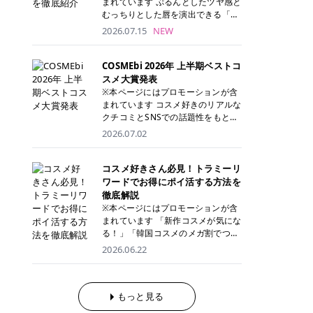
まれています ぷるんとしたツヤ感と
が多く、拭き取り後にそのまま部分
ら、コストパフォーマンスも重視し
す。 これから手軽に全身医療脱毛を
むっちりとした唇を演出できる「C
用パックとして使えるトナーパッド
たい方に！ メディオスターモノリス
始めたいと考えている方は、ぜひ最
ANMAKE（キャンメイク）むちぷる
2026.07.15
NEW
も増えています。 一方、拭き取り化
メディオスターNeXT PRO 公式サイ
後までチェックして、ご自身にぴっ
ティント」。 ティントならではの色
粧水は液体タイプのため、コットン
ト> レジーナクリニック 52,800円
たりのクリニック選びの参考にして
持ちに加え、プランパー効果※と保
に含ませて使用します。 使用量を調
(税込)/5回 99,000円(税込)/5回 ジェ
ください！ クリニック 全身＋VIO
湿ケアも叶えられることから、SNS
COSMEbi 2026年 上半期ベストコ
整しやすく、お気に入りの化粧水を
ントルシリーズを選べるため、脱毛
全身＋VIO＋顔 特徴 脱毛器 詳細 フ
でも話題の人気リップです。 「自分
スメ大賞発表
使いたい方やコストを抑えて続けた
機にこだわりたい方におすすめ！ ジ
レイアクリニック 52,800円(税込)/5
にはどのカラーが似合う？」「イエ
※本ページにはプロモーションが含
い方にもおすすめです。 トナーパッ
ェントルマックスプロ ジェントルマ
回 94,600円(税込)/5回 肌への負担
ベ・ブルベ別のおすすめは？」と気
まれています コスメ好きのリアルな
ドのメリット トナーパッドは、角質
ックスプロプラス ジェントルレーズ
に配慮しながら、コストパフォーマ
になっている方も多いのではないで
クチコミとSNSでの話題性をもとに
ケア・保湿ケア・部分用パックまで
プロ ソプラノチタニウム 公式サイ
ンスも重視したい方に！ メディオス
しょうか。 今回は6色のスウォッチ
選出された、COSMEbi 2026年上半
1枚で行える便利なスキンケアアイ
2026.07.02
ト> エミナルクリニック 49,500円
ターモノリス メディオスターNeXT
とともにご紹介！それぞれの色味や
期のベストコスメが決定！ 話題性・
テムです。 ここでは、トナーパッド
(税込)/6回 93,500円(税込)/6回 エミ
PRO 公式サイト> レジーナクリニッ
おすすめのパーソナルカラー、どん
使用感・仕上がりすべてを兼ね備え
を取り入れるメリットをご紹介しま
ナルクリニックの始めやすい料金設
ク 52,800円(税込)/5回 99,000円(税
なメイクに合うのかまで詳しく解説
た名品たちを、カテゴリ別にご紹介
コスメ好きさん必見！トラミーリ
す。 古い角質や皮脂汚れをやさしく
定！月々払いも安くて通いやすい ク
込)/5回 ジェントルシリーズを選べ
します✨ ※メイクアップ効果による
します。 本記事では、2025年11月
ワードでお得にポイ活する方法を
オフ トナーパッドを使用すること
リスタルプロ 公式サイト> リゼクリ
るため、脱毛機にこだわりたい方に
CANMAKE むちぷるティントとは？
～2026年4月までの半年間におい
徹底解説
で、洗顔だけでは落としきれない古
ニック 109,800円(税込)/5回 144,80
おすすめ！ ジェントルマックスプロ
CANMAKE むちぷるティントは、テ
て、COSMEbi内でのクチコミとSN
い角質や余分な皮脂汚れをやさしく
※本ページにはプロモーションが含
0円(税込)/5回 毛質に合わせて脱毛
ジェントルマックスプロプラス ジェ
ィント・プランパー・保湿ケアを1
Sでの話題性を元に選出されたコス
拭き取り、なめらかな肌へ整えま
まれています 「新作コスメが気にな
機を選択可能！有効期限も5年と長
ントルレーズプロ ソプラノチタニウ
本で叶えるリップです。 するすると
メやスキンケアなどの化粧品を「総
す。 保湿ケアまで1枚でできる 保湿
る！」「韓国コスメのメガ割でつい
くマイペースに通いやすい ラシャ
ム 公式サイト> エミナルクリニック
塗れるなめらかなテクスチャーで、
合」「デパコス」「プチプラ」「韓
成分を配合したトナーパッドなら、
買いすぎてしまう……」 そんな美容
メディオスターNeXT PRO ジェント
2026.06.22
49,500円(税込)/6回 93,500円(税
縦ジワをカバーしながら、むっちり
国コスメ」に分けて1位～3位までを
肌へうるおいを与えながらスキンケ
好きさんにおすすめなのが「トラミ
ルYAGプロ 公式サイト> ｜そもそも
込)/6回 エミナルクリニックの始め
としたツヤのある唇を演出します。
ランキング形式で発表！ 2026年上
アできるため、忙しい朝や夜の時短
ーリワード」です！ 普段のお買い物
医療脱毛って？エステ脱毛と何が違
やすい料金設定！月々払いも安くて
さらに、美容保湿成分を配合してい
半期 総合大賞 AMUSE（アミュー
ケアにもぴったりです。 部分パック
を少し工夫するだけでポイントを貯
うの？ 脱毛を考えたときに、まず悩
通いやすい クリスタルプロ 公式サ
るため、乾燥しにくくデイリー使い
ズ）「 ジェルフィットグロス」 👑
としても使える 多くのトナーパッド
められるため、コスメやスキンケア
もっと見る
むのが「医療脱毛とエステ脱毛、ど
イト> リゼクリニック 109,800円(税
にもぴったり！ アイテム詳細を見る
「ジェルフィットグロス」の特徴 唇
は、乾燥が気になる頬や額、小鼻な
にかかる費用を少しでも抑えたい方
っちがいいの？」ということではな