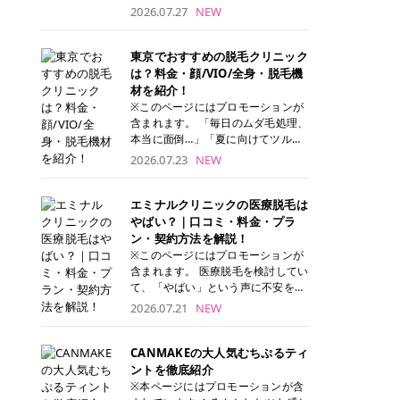
ナーパッド」は、化粧水や美容液を
2026.07.27
NEW
たっぷり含ませた丸型のコットンパ
ッド状のスキンケアアイテムです。
トナーパッドは洗顔後に肌をやさし
東京でおすすめの脱毛クリニック
く拭き取ることで、古い角質や余分
は？料金・顔/VIO/全身・脱毛機
な皮脂汚れをオフしながら、うるお
材を紹介！
いを与えられるのが特徴✨ さらに、
※このページにはプロモーションが
気になる部分には数分のせて部分用
含まれます。 「毎日のムダ毛処理、
パックとしても使用できるため、1
本当に面倒…」「夏に向けてツルツ
枚で「拭き取り」と「保湿ケア」の
ル肌になりたい！」 そう思って東京
2026.07.23
NEW
両方を叶えられます。 韓国コスメブ
で医療脱毛を探し始めても、クリニ
ランドを中心に人気を集めていまし
ックがたくさんありすぎてどこを選
たが、現在では日本でも定番のスキ
べばいいの？と迷ってしまいますよ
エミナルクリニックの医療脱毛は
ンケアアイテムとして幅広い世代に
ね。 この記事では、医療脱毛の基本
やばい？｜口コミ・料金・プラ
愛用されています。 トナーパッドの
から、東京で特に通いやすいフレイ
ン・契約方法を解説！
特徴 トナーパッドと拭き取り化粧水
アクリニック・レジーナクリニッ
※このページにはプロモーションが
の違い 「トナーパッド」と「拭き取
ク・エミナルクリニック・リゼクリ
含まれます。 医療脱毛を検討してい
り化粧水」はどちらも洗顔後に使用
ニックの4院について、分かりやす
て、「やばい」という声に不安を抱
するスキンケアアイテムですが、使
く解説します。 自分にぴったりのク
える方も多いのではないでしょう
2026.07.21
NEW
い方や特徴に違いがあります。 トナ
リニックを見つけて、面倒な自己処
か。 この記事では、エミナルクリニ
ーパッドは、化粧水があらかじめパ
理から卒業しちゃいましょう♪ クリ
ックの全身脱毛プランの詳しい料金
ッドに含まれているため、コットン
ニック 全身＋VIO 全身＋VIO＋顔 特
体系をはじめ、学生や友人同士でお
CANMAKEの大人気むちぷるティ
を用意する手間がなく、忙しい朝で
徴 脱毛器 詳細 フレイアクリニック
得になる割引キャンペーン、無料カ
ントを徹底紹介
もサッと使えるのが魅力です。 ま
52,800円(税込)/5回 94,600円(税
ウンセリングから施術までの具体的
※本ページにはプロモーションが含
た、保湿成分を豊富に配合した商品
込)/5回 肌への負担に配慮しなが
なステップを分かりやすく解説しま