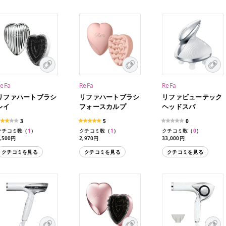
ReFa
ReFa
ReFa
リファハートブラシ
リファハートブラシ
リファビューテック
レイ
フォースカルプ
ヘッドスパ
3
5
0
クチコミ数（
1
）
クチコミ数（
1
）
クチコミ数（
0
）
,500円
2,970円
33,000円
クチコミを見る
クチコミを見る
クチコミを見る