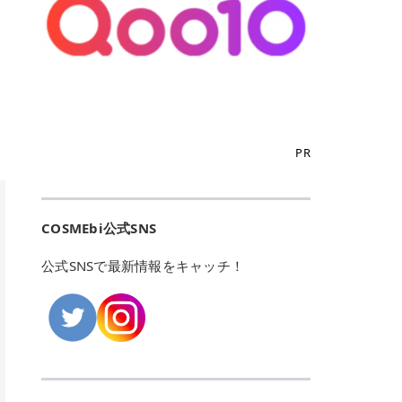
こからは、東京で人気のフレイアク
カリしたくありませんよね。エミナ
ント おすすめパーソナルカラー 02
> あんずのほのかに甘い香りがしま
るカーミングケアパッド」 ツボクサ
OFFクーポンなどを使って、SNSで
リニック・レジーナクリニック・エ
ルクリニックなら、最短1ヶ月ペー
モモ イエベ春・ブルベ夏 03 ワイン
すが > 強くないのでいつでも使える
エキス（保湿成分）配合で、肌荒れ
バズっている美容液やパック、限定
ミナルクリニック・リゼクリニック
スで通えるため、最短6ヶ月の全身
ベリー ブルベ冬 05 フィグピューレ
印象です > > 1本持っていると髪だ
や赤みが気になる肌をやさしく整え
の豪華キットをどこよりもお得にゲ
の4院について、おすすめのポイン
脱毛プランを選ぶことができます！
ブルベ夏・イエベ春 06 ラズベリー
けではなくボディやネイルケアにも
る低刺激設計のトナーパッドです。
ットできます✨ 豊富でリアルな口コ
トを詳しくご紹介します！ フレイア
（※予約状況や脱毛効果の個人差に
ケーキ ブルベ夏・ブルベ冬 07 フル
使えるのも◎ > > 引用元:コスメビ
アイテム詳細を見るQoo10での購入
ミや、ブランド公式ショップの出店
クリニック：選べるプランと女子に
よっては、6ヵ月で完了しない場合
ーツオレ イエベ春 40th ストロベリ
アイテム詳細を見るAmazonでのご
はこちら 4. SKINFOOD キャロット
も充実しているため、新作チェック
優しい手厚いサポート♡ ※満足度9
もあります）。 さらに、連続照射が
ーボンボン ブルベ夏 アイテム詳細
購入はこちら 2026年上半期 総合3
カロテン カーミングウォーターパッ
からリピート買いまで、美容マニア
6% 集計機関・アンケート内容：社
できる医療脱毛器を使っているた
を見るQoo10でのご購入はこちら
位 MAJOLICA MAJORCA（マジョリ
ド 「ゆらぎがちな肌をやさしく整え
の「欲しい」がすべて詰まったお買
内・施術済みフレイア顧客向けのア
め、全身の施術でも1回約60分で終
迷ったらこのカラーがおすすめ！ ナ
カ マジョルカ）「シャドーカスタマ
る植物由来カーミングケア」 βカロ
い物天国です。 Qoo10はこちら @C
ンケート 対象期間：2024/12/11～2
わります。 全国60院以上＆21時ま
PR
チュラルメイクなら「02 モモ」 自
イズ」 👑「シャドーカスタマイズ」
テンを含むにんじん由来成分で、乾
OSME アットコスメ（@cosme）
025/5/15 アンケート数:12606 フレ
で営業！ お仕事や学校の帰りにサク
然な血色感を演出できる万能カラ
の特徴 まばゆく発色フォルム整形シ
燥や外的刺激で不安定になりやすい
は、日本の美容マニアなら誰もが一
イアクリニックは、都内に新宿や渋
ッと寄りたい！という方にもエミナ
ー。 オフィスメイクなら「40th ス
ャドウ✨ 吸いこまれそうな奥行きの
肌をやさしく整えます。軽やかな使
度はお世話になる日本最大級の化粧
谷、銀座など7院があり、どこも駅
ルは強い味方。北海道から沖縄まで
トロベリーボンボン」 上品で落ち着
ある目もとをかなえる、フォルム整
用感も特長です。 アイテム詳細を見
品クチコミサイトです✨ 一番の魅力
から近くてアクセス抜群。平日は夜
全国に60院以上を展開しており、ど
いた印象に仕上がります。 毎日使い
形パウダーシャドウ。ひと塗りでま
るQoo10での購入はこちら 5. ANU
は、2,000万件を超える圧倒的なボ
COSMEbi公式SNS
21時まで開いているので、お仕事や
こも駅チカの好立地なんです。しか
やすい万能カラーなら「05 フィグ
ばゆく発色し、光の効果で目もとが
A 8ヒアルロン酸カテキンカーミン
リュームのリアルなクチコミ検索機
学校帰りにも通いやすいクリニック
も夜21時まで開いているので、忙し
ピューレ」 シーンを選ばず使える人
立体的に生まれ変わります。 実際に
グパッド 「うるおいを与えながら肌
能にあります。 自分の年齢や肌質
です。 ♡クイックプラン 時間をか
い毎日でも無理なく予定に組み込め
公式SNSで最新情報をキャッチ！
気カラーです。 韓国メイク・透明感
使用した方のクチコミ > 5 > 鮮やか
のキメを整えるバランスケアパッ
（乾燥肌・敏感肌など）、あるいは
けてしっかり脱毛。割引制度や保証
ます（※店舗によって診察時間は異
重視なら「06 ラズベリーケーキ」
発色✨ 吸い込まれそうな奥行きのあ
ド」 カテキン*1配合の極薄パッド
「毛穴」「美白」といった肌の悩み
サービスは充実！ 全身＋VIO 52,80
なります）。 そして嬉しいのが、施
青みピンクが透明感を引き立てま
る目もとを作れるアイシャドウ♡ >
で、肌にうるおいを与えながらキメ
に合わせてクチコミを絞り込めるた
0円(税込) 5回コース 所要時間が60
術室がカーテン仕切りではなくドア
す。 イエベ春なら「07 フルーツオ
パウダータイプなのに粉っぽさがな
を整え、すこやかな肌状態へ導くデ
め、自分に本当に合うコスメを失敗
分で完了 全身＋VIO＋顔 94,600円
付きの完全個室になっていること！
レ」 やわらかく可愛らしい印象に仕
くぴたっと密着♡発色が良くて煌め
イリーケアアイテムです。 *1 チャ
せずに見つけられる美容の羅針盤と
(税込) 5回コース 36箇所の脱毛が可
女性専用のプライベート空間なの
上がります。 よくある質問💡 色持
くパールが美しい✨ > 単色でも綺麗
カテキン（整肌成分） アイテム詳細
して絶大な信頼を得ています。 さら
能 ♡安心プラン １回、５回コー
で、周りの目を気にせずリラックス
ちはいい？ むちぷるティントはティ
にグラデーションを作れて簡単に立
を見るQoo10での購入はこちら 6.
に、年に数回発表される「ベストコ
ス、８回コースがあり、コース終了
して施術を受けられます。 痛みに配
ント処方のため、塗布後は色が定着
体感を出せます✨ > > カラーの名前
MEDIHEAL PDRNリフティングパッ
スメアワード（ベスコス）」は、日
後の追加照射の料金も設定していま
慮した医療脱毛器の導入と肌トラブ
しやすく、飲み物を飲んだあとでも
がまた可愛い💕 > PK321 ひとひら
ド 「ハリ感を意識したケアで肌をな
本の美容トレンドを大きく左右する