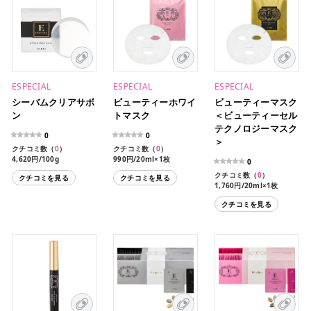
ESPECIAL
ESPECIAL
ESPECIAL
シーバムクリアサボ
ビューティーホワイ
ビューティーマスク
ン
トマスク
＜ビューティーセル
テクノロジーマスク
0
0
＞
クチコミ数（
0
）
クチコミ数（
0
）
4,620円/100g
990円/20ml×1枚
0
4,400円/20ml×5枚
クチコミ数（
0
）
クチコミを見る
クチコミを見る
8,800円/20ml×10枚
1,760円/20ml×1枚
16,000円/20ml×11枚
クチコミを見る