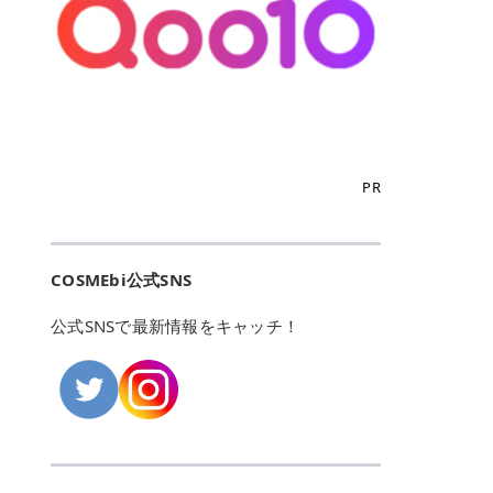
こからは、東京で人気のフレイアク
カリしたくありませんよね。エミナ
ント おすすめパーソナルカラー 02
> あんずのほのかに甘い香りがしま
るカーミングケアパッド」 ツボクサ
OFFクーポンなどを使って、SNSで
リニック・レジーナクリニック・エ
ルクリニックなら、最短1ヶ月ペー
モモ イエベ春・ブルベ夏 03 ワイン
すが > 強くないのでいつでも使える
エキス（保湿成分）配合で、肌荒れ
バズっている美容液やパック、限定
ミナルクリニック・リゼクリニック
スで通えるため、最短6ヶ月の全身
ベリー ブルベ冬 05 フィグピューレ
印象です > > 1本持っていると髪だ
や赤みが気になる肌をやさしく整え
の豪華キットをどこよりもお得にゲ
の4院について、おすすめのポイン
脱毛プランを選ぶことができます！
ブルベ夏・イエベ春 06 ラズベリー
けではなくボディやネイルケアにも
る低刺激設計のトナーパッドです。
ットできます✨ 豊富でリアルな口コ
トを詳しくご紹介します！ フレイア
（※予約状況や脱毛効果の個人差に
ケーキ ブルベ夏・ブルベ冬 07 フル
使えるのも◎ > > 引用元:コスメビ
アイテム詳細を見るQoo10での購入
ミや、ブランド公式ショップの出店
クリニック：選べるプランと女子に
よっては、6ヵ月で完了しない場合
ーツオレ イエベ春 40th ストロベリ
アイテム詳細を見るAmazonでのご
はこちら 4. SKINFOOD キャロット
も充実しているため、新作チェック
優しい手厚いサポート♡ ※満足度9
もあります）。 さらに、連続照射が
ーボンボン ブルベ夏 アイテム詳細
購入はこちら 2026年上半期 総合3
カロテン カーミングウォーターパッ
からリピート買いまで、美容マニア
6% 集計機関・アンケート内容：社
できる医療脱毛器を使っているた
を見るQoo10でのご購入はこちら
位 MAJOLICA MAJORCA（マジョリ
ド 「ゆらぎがちな肌をやさしく整え
の「欲しい」がすべて詰まったお買
内・施術済みフレイア顧客向けのア
め、全身の施術でも1回約60分で終
迷ったらこのカラーがおすすめ！ ナ
カ マジョルカ）「シャドーカスタマ
る植物由来カーミングケア」 βカロ
い物天国です。 Qoo10はこちら @C
ンケート 対象期間：2024/12/11～2
わります。 全国60院以上＆21時ま
PR
チュラルメイクなら「02 モモ」 自
イズ」 👑「シャドーカスタマイズ」
テンを含むにんじん由来成分で、乾
OSME アットコスメ（@cosme）
025/5/15 アンケート数:12606 フレ
で営業！ お仕事や学校の帰りにサク
然な血色感を演出できる万能カラ
の特徴 まばゆく発色フォルム整形シ
燥や外的刺激で不安定になりやすい
は、日本の美容マニアなら誰もが一
イアクリニックは、都内に新宿や渋
ッと寄りたい！という方にもエミナ
ー。 オフィスメイクなら「40th ス
ャドウ✨ 吸いこまれそうな奥行きの
肌をやさしく整えます。軽やかな使
度はお世話になる日本最大級の化粧
谷、銀座など7院があり、どこも駅
ルは強い味方。北海道から沖縄まで
トロベリーボンボン」 上品で落ち着
ある目もとをかなえる、フォルム整
用感も特長です。 アイテム詳細を見
品クチコミサイトです✨ 一番の魅力
から近くてアクセス抜群。平日は夜
全国に60院以上を展開しており、ど
いた印象に仕上がります。 毎日使い
形パウダーシャドウ。ひと塗りでま
るQoo10での購入はこちら 5. ANU
は、2,000万件を超える圧倒的なボ
COSMEbi公式SNS
21時まで開いているので、お仕事や
こも駅チカの好立地なんです。しか
やすい万能カラーなら「05 フィグ
ばゆく発色し、光の効果で目もとが
A 8ヒアルロン酸カテキンカーミン
リュームのリアルなクチコミ検索機
学校帰りにも通いやすいクリニック
も夜21時まで開いているので、忙し
ピューレ」 シーンを選ばず使える人
立体的に生まれ変わります。 実際に
グパッド 「うるおいを与えながら肌
能にあります。 自分の年齢や肌質
です。 ♡クイックプラン 時間をか
い毎日でも無理なく予定に組み込め
公式SNSで最新情報をキャッチ！
気カラーです。 韓国メイク・透明感
使用した方のクチコミ > 5 > 鮮やか
のキメを整えるバランスケアパッ
（乾燥肌・敏感肌など）、あるいは
けてしっかり脱毛。割引制度や保証
ます（※店舗によって診察時間は異
重視なら「06 ラズベリーケーキ」
発色✨ 吸い込まれそうな奥行きのあ
ド」 カテキン*1配合の極薄パッド
「毛穴」「美白」といった肌の悩み
サービスは充実！ 全身＋VIO 52,80
なります）。 そして嬉しいのが、施
青みピンクが透明感を引き立てま
る目もとを作れるアイシャドウ♡ >
で、肌にうるおいを与えながらキメ
に合わせてクチコミを絞り込めるた
0円(税込) 5回コース 所要時間が60
術室がカーテン仕切りではなくドア
す。 イエベ春なら「07 フルーツオ
パウダータイプなのに粉っぽさがな
を整え、すこやかな肌状態へ導くデ
め、自分に本当に合うコスメを失敗
分で完了 全身＋VIO＋顔 94,600円
付きの完全個室になっていること！
レ」 やわらかく可愛らしい印象に仕
くぴたっと密着♡発色が良くて煌め
イリーケアアイテムです。 *1 チャ
せずに見つけられる美容の羅針盤と
(税込) 5回コース 36箇所の脱毛が可
女性専用のプライベート空間なの
上がります。 よくある質問💡 色持
くパールが美しい✨ > 単色でも綺麗
カテキン（整肌成分） アイテム詳細
して絶大な信頼を得ています。 さら
能 ♡安心プラン １回、５回コー
で、周りの目を気にせずリラックス
ちはいい？ むちぷるティントはティ
にグラデーションを作れて簡単に立
を見るQoo10での購入はこちら 6.
に、年に数回発表される「ベストコ
ス、８回コースがあり、コース終了
して施術を受けられます。 痛みに配
ント処方のため、塗布後は色が定着
体感を出せます✨ > > カラーの名前
MEDIHEAL PDRNリフティングパッ
スメアワード（ベスコス）」は、日
後の追加照射の料金も設定していま
慮した医療脱毛器の導入と肌トラブ
しやすく、飲み物を飲んだあとでも
がまた可愛い💕 > PK321 ひとひら
ド 「ハリ感を意識したケアで肌をな
本の美容トレンドを大きく左右する