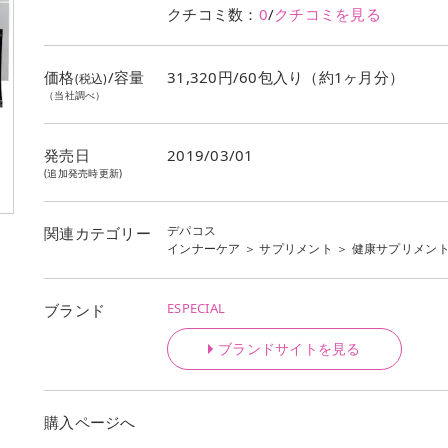
クチコミ数：
0
/
クチコミを見る
価格
/容量
31,320円/60包入り（約1ヶ月分）
(税込)
（当社調べ）
発売日
2019/03/01
(追加発売時更新)
デパコス
関連カテゴリー
インナーケア
＞
サプリメント
＞
健康サプリメン
ESPECIAL
ブランド
ブランドサイトを見る
購入ページへ