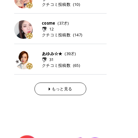
らの「のりかえ」や「お友だち紹
｜甘く可愛いモーヴピンク 鮮やかな
近、乾燥していた唇がプルンと見え
クチコミ投稿数
ナーパッドをご紹介します。 毎日使
タイミングで利用することが多いQ
(
10
)
脱毛の「熱破壊式」と「蓄熱式」と
介」も！ 6. 予約から脱毛施術まで
青みを感じるラズベリーピンク。 フ
てうれちい！ > > 引用元:コスメビ
いやすいトナーパッドから、スペシ
oo10 ・口コミを見ながら購入する
は？ 医療脱毛のレーザー機器には、
のステップ ・無料カウンセリングの
ェミニンな雰囲気を演出できる可愛
アイテム詳細を見るQoo10でのご購
ャルケアにぴったりなトナーパッド
＠cosme ・韓国コスメをチェック
大きく分けて「熱破壊式」と「蓄熱
予約方法 ・カウンセリング当日の持
らしいカラーです。 透明感を引き立
入はこちら 2026年上半期 総合2位
まで厳選しました。 1. MEDICUBE
する際によく見るOLIVE YOUNG GL
式」の2種類があり、それぞれ得意
cosme
(
37
才)
ち物 ・医師の問診とプラン提案 ・
てながら、甘さのある印象に。 韓国
柳屋（ヤナギヤ）「柳屋 あんず
PDRNピンクコラーゲンゲルトナー
OBAL など、すでに使い慣れている
な毛質が違います。 * 熱破壊式 高
施術当日の流れと次回予約の取り方
12
メイクやピンクメイクとも相性抜群
油」 👑「柳屋 あんず油」の特徴 1
パッド 「うるおいとハリ感をサポー
サイトが対象になっている場合も多
出力のレーザーをバチッ！と当て
7. 店舗一覧と美容医療メニュー ・
クチコミ投稿数
(
147
)
です。 フルーツオレ｜ピュア感あふ
00％植物由来の「柳屋 あんず油」
トし、なめらかな肌へ導く高密着ゲ
く、お買い物の内容や流れを変える
て、毛根の発毛組織に向けてレーザ
全国60院以上！エミナルクリニック
れるミルキーコーラル 白みを含んだ
フワッと香りさらっとまとまり、ツ
ルパッド」 PDRNやコラーゲン成分
必要はありません。 「どうせ買う予
ーを照射します。ワキやVIOのよう
の店舗一覧 ・脱毛だけじゃない！美
ミルキーなコーラルカラー。 やさし
ヤのある美しい髪に導きます。 ヘア
を配合し、乾燥やハリ不足が気にな
定だったコスメ」をトラミーリワー
な、太くて濃い毛にも使用が可能で
容医療メニュー 8. まとめ ｜エミナ
くふんわり発色し、粘膜リップのよ
だけでなく、ボディケア・ネイルケ
あゆみ☆★
(
39
才)
る肌をしっとり整えるゲルタイプの
ドを経由するだけで、ポイントも一
す！その分、輪ゴムで弾かれたよう
ルクリニックの魅力とは？選ばれる
うな仕上がりになります。 柔らかく
アなど幅広く保湿ケア。 実際に使用
31
トナーパッド。密着力が高く、スキ
緒に受け取れる、そんな手軽さがあ
な強い痛みを感じやすい傾向があり
3つの特徴 ※1 開業2019年3月20日
可愛らしい印象になり、毎日使いた
した方のクチコミ > 5 > 1本あると
クチコミ投稿数
ンケアの土台ケアとして取り入れや
ります✨ またトラミーリワードに
(
65
)
ます。 * 蓄熱式 低出力のレーザー
～2026年6月30日時点(医療脱毛、
くなるナチュラルカラー。 スクール
便利なオイル😊 > 柳屋 あんず油 >
すいアイテムです。 アイテム詳細を
は、以下のような特徴があります！
を連続で当てて、毛の成長をコント
ハイフ、ダーマペン、美容点滴、医
メイクやオフィスメイクにもおすす
> ──────────── > > 100%植
見るQoo10での購入はこちら 2. BIO
・1ポイント＝1円でわかりやすい
ロールする部分（バルジ領域）にじ
療ダイエットなど) 「早く綺麗にな
めです。 40TH ストロベリーボンボ
物由来のオイル > > 白髪染めで傷ん
DANCE コラーゲンゲルトナーパッ
・選べるe-GIFT・Amazonギフト
わじわ熱を伝える方式です。急激な
りたいけど、痛いのはイヤだし、通
ン｜上品なピンクベージュ 黄みを抑
でいてパサついているので > オイル
ド 「うるおいを与えながら肌をやわ
券・ドットマネーなどに交換できる
熱さを感じにくく、痛みや肌への負
もっと見る
う時間もない…」医療脱毛にそんな
えたクリーミーなピンクベージュ。
は必需品です > > 少しとろみがある
らかく整える保湿ケアパッド」 ゲル
・トラミー会員なら無料で利用でき
担を抑えやすいのが嬉しいポイン
ハードルを感じていませんか？エミ
ほんのり青みを感じる絶妙なカラー
ものの、さらっと軽めのオイル > >
素材ならではの高密着設計で、肌に
る ・ポイ活初心者でも始めやすい
ト。顔や背中などの産毛や細い毛に
ナルクリニックは、そんな私たちの
で、自然な血色感を演出します。 肌
ベタつかなくて髪につけるとサラサ
うるおいを与えながらやさしく整え
編集部が厳選！トラミーリワードお
向いています。 最近は、この両方を
ワガママを叶えてくれるクリニック
になじみながらも、唇をふんわり明
ラでツヤが出ます✨ > > ドライヤー
る保湿特化型トナーパッド。乾燥し
すすめ3選 QOO10 Qoo10（キュー
使い分けられる優秀な脱毛機を導入
なんです！多くの女性から選ばれて
るく見せてくれるカラー。 オフィス
前とドライヤー後に使っていますが
やすい肌をふっくらとした印象に導
テン）は、話題の韓国コスメや最新
しているクリニックも増えているの
いる3つの魅力をご紹介します。 最
メイクやナチュラルメイクにもぴっ
> 髪がペタッとならなくて気に入っ
きます。 アイテム詳細を見るQoo1
のトレンドスキンケアがいち早く、
で、自分の毛質に合わせてお任せで
短6か月からの脱毛プランが選べ
たりです。 アイテム詳細を見るQoo
てます😊 > > ワンタッチキャップな
0での購入はこちら 3. SKIN1004 セ
驚きの価格で手に入る大人気の通販
きることが多いですよ。 ｜東京でお
る！ 「せっかく脱毛を始めたのに、
10でのご購入はこちら イエベ・ブ
ので開けやすく > 1滴ずつ出るので
ンテラ クイックカーミングパッド
サイトです！ 特に年4回開催される
すすめの医療脱毛クリニック4選 こ
次の予約が数ヶ月先…」なんてガッ
ルベ別おすすめカラー むちぷるティ
量を調節しやすく使いやすいです >
「ゆらぎやすい肌をすこやかに整え
ビッグセール「メガ割」では、20%