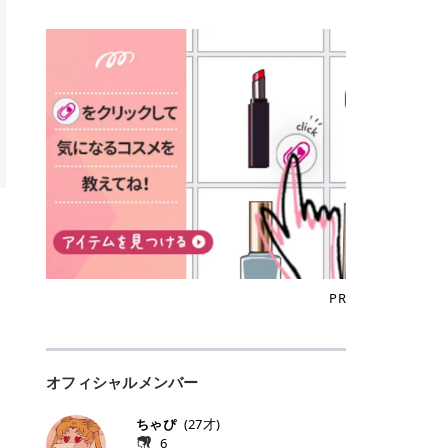
込)/5回 144,800円(税込)/5回 毛質に
Qoo10でのご購入はこちら CANMA
に触れた瞬間、ぷるんとしたジェリ
どに数分のせることで、集中保湿ケ
にぴったり。 Qoo10も、オリヤン
いでしょうか。 ズバリ、効果を実感
合わせて脱毛機を選択可能！有効期
KE むちぷるティント全色一覧 モモ
ーグロスが広がり、ふっくらボリュ
アとしても活用できます。 トナーパ
も、＠cosmeも、いつものコスメ購
するまでの期間や必要な施術回数が
限も5年と長くマイペースに通いや
｜血色感じるヌーディーピンク 桃の
ーム感のある仕上がりに✨ まるでリ
ッドの選び方 トナーパッドは、配合
入を“ちょっとお得”に変えられるの
大きな違いとして挙げられます！ 医
すい ラシャ メディオスターNeXT P
ような血色感を演出するヌーディー
フティングしたような、新しいリッ
成分やパッドの素材によって特徴が
が、トラミーリワードです✨ 今回
療脱毛は、医療機関（クリニックや
RO ジェントルYAGプロ 公式サイト
ピンク。 黄みと青みのバランスが良
プティンググロス💄 実際に使用した
異なります。 自分の肌悩みや理想の
は、トラミーリワードの特徴や活用
皮膚科など）だけで扱える高出力の
> ※医療脱毛は自由診療です。治療
く、自然になじむコーラル系カラー
方のクチコミ > 5 > プルプル > 唇に
仕上がりに合わせて選ぶことで、毎
方法、美容好きさんにおすすめな理
レーザーを使って、発毛組織にアプ
には赤み、痒み、火傷、毛嚢炎、一
です。 自然な血色感をプラスしてく
塗るPDRNグロス > > AMUSE ジェ
日のスキンケアに取り入れやすくな
由を詳しくご紹介します！ トラミー
ローチする施術といわれています。
時的な硬毛化などのリスクが伴いま
れるので、ナチュラルメイクとの相
ルフィットグロス > > ぷっくりツヤ
ります。 肌悩みに合わせて選ぶ パ
リワードとは？ 「トラミーリワー
そのため、少ない回数で永久脱毛
す。 目次▼ 1. エミナルクリニック
性抜群。 可愛らしく、多幸感のある
ツヤだけどベタっとした感じはなく
ッドの素材で選ぶ トナーパッドの使
ド」は、東証グロース上場企業であ
（※）を目指すことができます。
の魅力とは？選ばれる3つの特徴 ・
印象に仕上がります。 ワインベリー
て使いやすいですね。プランピング
い方 洗顔後すぐの清潔な肌に使用し
る株式会社アイズが運営する、安
（※永久脱毛とは一生毛が1本も生
最短6か月からの脱毛プランが選べ
｜気品をまとうローズレッド 深みの
効果で少しスーッとします。ここは
ます。 STEP1 エンボス面（凹凸
心・安全なポイントサイト機能で
えてこないという意味ではなく、ア
る！ ・全国60院以上＆21時まで営
ある青みレッド。 大人っぽく華やか
好き嫌いがあるかもしれませんが慣
面）で顔全体をやさしく拭き取りま
す。 トラミーリワードは、トラミー
メリカの基準に基づき「長期間にわ
業！ ・痛みに配慮した医療脱毛器の
な印象を与えるベリーカラーです。
れますね。 > > 分かりにくいけど、
す。 特に小鼻・あご・額など皮脂や
会員向けのポイントサービスです。
たって毛量が明らかに減少している
導入と肌トラブル対応 2. エミナル
ひと塗りで顔全体が華やかになり、
チップは片面がツルツル、片面がモ
古い角質が気になる部分は丁寧にな
対象ショップやサービスを利用する
状態が維持されること」を指しま
クリニックの口コミ・評判 3. エミ
リップを主役にしたメイクが完成。
ケモケになってます。 > > 桜グロス
じませましょう。 STEP2 パッドを
ことでポイントを獲得でき、貯まっ
す。） 一方のエステ脱毛は、出力が
ナルクリニックの全身脱毛料金プラ
クールで上品な雰囲気を演出できま
【日本限定色】：上品なピンクベー
裏返し、フラット面で顔全体をやさ
たポイントはAmazonギフト券やド
優しい機器を使うため痛みが少ない
ン ・全身脱毛の基本コースと料金
す。 フィグピューレ｜色っぽさと上
ジュ > > すももパールグロス【日本
PR
しく押さえながら化粧水をなじませ
ットマネーなどに交換できます。 普
のがメリットですが、毛根を破壊す
・追加費用がかからないシステム ・
品さを叶える赤みローズ 赤みとくす
限定色】：微細なラメがきらめく血
ます。 STEP3 その後は美容液・乳
段のネットショッピングを活用しな
ることはできないので一時的な減毛
支払い方法｜決済方法と医療ローン
みをほどよく含んだローズカラー。
色がよく見えるピンク。 > > どちら
液・クリームなど、普段どおりのス
がらポイントを貯められるため、ポ
にとどまります。結果的に、何度も
の活用も！ 4. エミナルクリニック
ニュートラルな発色で、肌色を選び
も上品で使いやすい色ですね。すも
キンケアを行います。 乾燥が気にな
イ活初心者でも始めやすいのが魅力
通う必要が出てくることが多くなり
の熱破壊式の脱毛機 5. エミナルク
にくい万能カラーです。 派手すぎず
もパールグロスの方がラメが入って
る部分には2〜5分程度のせて部分用
です✨ トラミーリワードの特徴 普
ます。 なお、医療脱毛は保険がきか
リニックのお得な割引・キャンペー
オフィシャルメンバー
落ち着いた印象に仕上がり、オン・
いるので華やかそうに見えるけど、
パックとして使用するのもおすすめ
段よく使っているコスメ通販サイト
ない自由診療なので、クリニックに
ン制度 ・学生プラン｜学生証の提示
オフ問わず使いやすいカラー。 きれ
付けてみると落ち着いた色ですね。
です。 おすすめトナーパッド7選 こ
を、トラミーリワード経由にするだ
よって料金設定が自由に決められて
で割引 ・ペア限定プラン｜家族や友
いめメイクにもカジュアルメイクに
> > スキンケア成分が配合されてい
ちゃぴ
(
27
才)
こからは、保湿ケアや肌荒れケア、
けでポイントが貯まるのが大きな魅
います。だからこそ、しっかり比較
人と一緒にスタートできる ・他社か
もマッチします。 ラズベリーケーキ
て保湿もしっかりしてくれます。最
6
毛穴ケアなど目的別におすすめのト
力です✨ 例えば、、、 ・メガ割の
して選ぶことが大切なのです。 医療