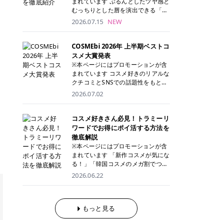
まれています ぷるんとしたツヤ感と
が多く、拭き取り後にそのまま部分
ら、コストパフォーマンスも重視し
す。 これから手軽に全身医療脱毛を
むっちりとした唇を演出できる「C
用パックとして使えるトナーパッド
たい方に！ メディオスターモノリス
始めたいと考えている方は、ぜひ最
ANMAKE（キャンメイク）むちぷる
2026.07.15
NEW
も増えています。 一方、拭き取り化
メディオスターNeXT PRO 公式サイ
後までチェックして、ご自身にぴっ
ティント」。 ティントならではの色
粧水は液体タイプのため、コットン
ト> レジーナクリニック 52,800円
たりのクリニック選びの参考にして
持ちに加え、プランパー効果※と保
に含ませて使用します。 使用量を調
(税込)/5回 99,000円(税込)/5回 ジェ
ください！ クリニック 全身＋VIO
湿ケアも叶えられることから、SNS
COSMEbi 2026年 上半期ベストコ
整しやすく、お気に入りの化粧水を
ントルシリーズを選べるため、脱毛
全身＋VIO＋顔 特徴 脱毛器 詳細 フ
でも話題の人気リップです。 「自分
スメ大賞発表
使いたい方やコストを抑えて続けた
機にこだわりたい方におすすめ！ ジ
レイアクリニック 52,800円(税込)/5
にはどのカラーが似合う？」「イエ
※本ページにはプロモーションが含
い方にもおすすめです。 トナーパッ
ェントルマックスプロ ジェントルマ
回 94,600円(税込)/5回 肌への負担
ベ・ブルベ別のおすすめは？」と気
まれています コスメ好きのリアルな
ドのメリット トナーパッドは、角質
ックスプロプラス ジェントルレーズ
に配慮しながら、コストパフォーマ
になっている方も多いのではないで
クチコミとSNSでの話題性をもとに
ケア・保湿ケア・部分用パックまで
プロ ソプラノチタニウム 公式サイ
ンスも重視したい方に！ メディオス
しょうか。 今回は6色のスウォッチ
選出された、COSMEbi 2026年上半
1枚で行える便利なスキンケアアイ
2026.07.02
ト> エミナルクリニック 49,500円
ターモノリス メディオスターNeXT
とともにご紹介！それぞれの色味や
期のベストコスメが決定！ 話題性・
テムです。 ここでは、トナーパッド
(税込)/6回 93,500円(税込)/6回 エミ
PRO 公式サイト> レジーナクリニッ
おすすめのパーソナルカラー、どん
使用感・仕上がりすべてを兼ね備え
を取り入れるメリットをご紹介しま
ナルクリニックの始めやすい料金設
ク 52,800円(税込)/5回 99,000円(税
なメイクに合うのかまで詳しく解説
た名品たちを、カテゴリ別にご紹介
コスメ好きさん必見！トラミーリ
す。 古い角質や皮脂汚れをやさしく
定！月々払いも安くて通いやすい ク
込)/5回 ジェントルシリーズを選べ
します✨ ※メイクアップ効果による
します。 本記事では、2025年11月
ワードでお得にポイ活する方法を
オフ トナーパッドを使用すること
リスタルプロ 公式サイト> リゼクリ
るため、脱毛機にこだわりたい方に
CANMAKE むちぷるティントとは？
～2026年4月までの半年間におい
徹底解説
で、洗顔だけでは落としきれない古
ニック 109,800円(税込)/5回 144,80
おすすめ！ ジェントルマックスプロ
CANMAKE むちぷるティントは、テ
て、COSMEbi内でのクチコミとSN
い角質や余分な皮脂汚れをやさしく
※本ページにはプロモーションが含
0円(税込)/5回 毛質に合わせて脱毛
ジェントルマックスプロプラス ジェ
ィント・プランパー・保湿ケアを1
Sでの話題性を元に選出されたコス
拭き取り、なめらかな肌へ整えま
まれています 「新作コスメが気にな
機を選択可能！有効期限も5年と長
ントルレーズプロ ソプラノチタニウ
本で叶えるリップです。 するすると
メやスキンケアなどの化粧品を「総
す。 保湿ケアまで1枚でできる 保湿
る！」「韓国コスメのメガ割でつい
くマイペースに通いやすい ラシャ
ム 公式サイト> エミナルクリニック
塗れるなめらかなテクスチャーで、
合」「デパコス」「プチプラ」「韓
成分を配合したトナーパッドなら、
買いすぎてしまう……」 そんな美容
メディオスターNeXT PRO ジェント
2026.06.22
49,500円(税込)/6回 93,500円(税
縦ジワをカバーしながら、むっちり
国コスメ」に分けて1位～3位までを
肌へうるおいを与えながらスキンケ
好きさんにおすすめなのが「トラミ
ルYAGプロ 公式サイト> ｜そもそも
込)/6回 エミナルクリニックの始め
としたツヤのある唇を演出します。
ランキング形式で発表！ 2026年上
アできるため、忙しい朝や夜の時短
ーリワード」です！ 普段のお買い物
医療脱毛って？エステ脱毛と何が違
やすい料金設定！月々払いも安くて
さらに、美容保湿成分を配合してい
半期 総合大賞 AMUSE（アミュー
ケアにもぴったりです。 部分パック
を少し工夫するだけでポイントを貯
うの？ 脱毛を考えたときに、まず悩
通いやすい クリスタルプロ 公式サ
るため、乾燥しにくくデイリー使い
ズ）「 ジェルフィットグロス」 👑
としても使える 多くのトナーパッド
められるため、コスメやスキンケア
もっと見る
むのが「医療脱毛とエステ脱毛、ど
イト> リゼクリニック 109,800円(税
にもぴったり！ アイテム詳細を見る
「ジェルフィットグロス」の特徴 唇
は、乾燥が気になる頬や額、小鼻な
にかかる費用を少しでも抑えたい方
っちがいいの？」ということではな