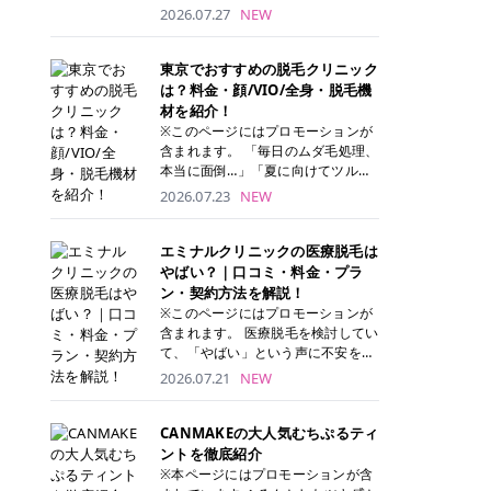
ナーパッド」は、化粧水や美容液を
2026.07.27
NEW
たっぷり含ませた丸型のコットンパ
ッド状のスキンケアアイテムです。
トナーパッドは洗顔後に肌をやさし
東京でおすすめの脱毛クリニック
く拭き取ることで、古い角質や余分
は？料金・顔/VIO/全身・脱毛機
な皮脂汚れをオフしながら、うるお
材を紹介！
いを与えられるのが特徴✨ さらに、
※このページにはプロモーションが
気になる部分には数分のせて部分用
含まれます。 「毎日のムダ毛処理、
パックとしても使用できるため、1
本当に面倒…」「夏に向けてツルツ
枚で「拭き取り」と「保湿ケア」の
ル肌になりたい！」 そう思って東京
2026.07.23
NEW
両方を叶えられます。 韓国コスメブ
で医療脱毛を探し始めても、クリニ
ランドを中心に人気を集めていまし
ックがたくさんありすぎてどこを選
たが、現在では日本でも定番のスキ
べばいいの？と迷ってしまいますよ
エミナルクリニックの医療脱毛は
ンケアアイテムとして幅広い世代に
ね。 この記事では、医療脱毛の基本
やばい？｜口コミ・料金・プラ
に
愛用されています。 トナーパッドの
から、東京で特に通いやすいフレイ
ン・契約方法を解説！
特徴 トナーパッドと拭き取り化粧水
アクリニック・レジーナクリニッ
※このページにはプロモーションが
の違い 「トナーパッド」と「拭き取
ク・エミナルクリニック・リゼクリ
含まれます。 医療脱毛を検討してい
り化粧水」はどちらも洗顔後に使用
ニックの4院について、分かりやす
て、「やばい」という声に不安を抱
するスキンケアアイテムですが、使
く解説します。 自分にぴったりのク
える方も多いのではないでしょう
2026.07.21
NEW
い方や特徴に違いがあります。 トナ
リニックを見つけて、面倒な自己処
か。 この記事では、エミナルクリニ
ーパッドは、化粧水があらかじめパ
理から卒業しちゃいましょう♪ クリ
ックの全身脱毛プランの詳しい料金
ッドに含まれているため、コットン
ニック 全身＋VIO 全身＋VIO＋顔 特
体系をはじめ、学生や友人同士でお
CANMAKEの大人気むちぷるティ
を用意する手間がなく、忙しい朝で
徴 脱毛器 詳細 フレイアクリニック
得になる割引キャンペーン、無料カ
ントを徹底紹介
もサッと使えるのが魅力です。 ま
52,800円(税込)/5回 94,600円(税
ウンセリングから施術までの具体的
※本ページにはプロモーションが含
た、保湿成分を豊富に配合した商品
込)/5回 肌への負担に配慮しなが
なステップを分かりやすく解説しま