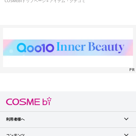
COSMEbiトップページ
»
アイテム・クチコミ
PR
利用者様へ
メンバーログイン
コンテンツ