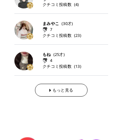
らの「のりかえ」や「お友だち紹
｜甘く可愛いモーヴピンク 鮮やかな
近、乾燥していた唇がプルンと見え
クチコミ投稿数
ナーパッドをご紹介します。 毎日使
タイミングで利用することが多いQ
(
4
)
脱毛の「熱破壊式」と「蓄熱式」と
介」も！ 6. 予約から脱毛施術まで
青みを感じるラズベリーピンク。 フ
てうれちい！ > > 引用元:コスメビ
いやすいトナーパッドから、スペシ
oo10 ・口コミを見ながら購入する
は？ 医療脱毛のレーザー機器には、
のステップ ・無料カウンセリングの
ェミニンな雰囲気を演出できる可愛
アイテム詳細を見るQoo10でのご購
ャルケアにぴったりなトナーパッド
＠cosme ・韓国コスメをチェック
大きく分けて「熱破壊式」と「蓄熱
予約方法 ・カウンセリング当日の持
らしいカラーです。 透明感を引き立
入はこちら 2026年上半期 総合2位
まで厳選しました。 1. MEDICUBE
する際によく見るOLIVE YOUNG GL
式」の2種類があり、それぞれ得意
まみやこ
(
30
才)
ち物 ・医師の問診とプラン提案 ・
てながら、甘さのある印象に。 韓国
柳屋（ヤナギヤ）「柳屋 あんず
PDRNピンクコラーゲンゲルトナー
OBAL など、すでに使い慣れている
な毛質が違います。 * 熱破壊式 高
施術当日の流れと次回予約の取り方
7
メイクやピンクメイクとも相性抜群
油」 👑「柳屋 あんず油」の特徴 1
パッド 「うるおいとハリ感をサポー
サイトが対象になっている場合も多
出力のレーザーをバチッ！と当て
7. 店舗一覧と美容医療メニュー ・
クチコミ投稿数
(
23
)
です。 フルーツオレ｜ピュア感あふ
00％植物由来の「柳屋 あんず油」
トし、なめらかな肌へ導く高密着ゲ
く、お買い物の内容や流れを変える
て、毛根の発毛組織に向けてレーザ
全国60院以上！エミナルクリニック
れるミルキーコーラル 白みを含んだ
フワッと香りさらっとまとまり、ツ
ルパッド」 PDRNやコラーゲン成分
必要はありません。 「どうせ買う予
ーを照射します。ワキやVIOのよう
の店舗一覧 ・脱毛だけじゃない！美
ミルキーなコーラルカラー。 やさし
ヤのある美しい髪に導きます。 ヘア
を配合し、乾燥やハリ不足が気にな
定だったコスメ」をトラミーリワー
な、太くて濃い毛にも使用が可能で
容医療メニュー 8. まとめ ｜エミナ
くふんわり発色し、粘膜リップのよ
だけでなく、ボディケア・ネイルケ
もね
(
25
才)
る肌をしっとり整えるゲルタイプの
ドを経由するだけで、ポイントも一
す！その分、輪ゴムで弾かれたよう
ルクリニックの魅力とは？選ばれる
うな仕上がりになります。 柔らかく
アなど幅広く保湿ケア。 実際に使用
4
トナーパッド。密着力が高く、スキ
緒に受け取れる、そんな手軽さがあ
な強い痛みを感じやすい傾向があり
3つの特徴 ※1 開業2019年3月20日
可愛らしい印象になり、毎日使いた
した方のクチコミ > 5 > 1本あると
クチコミ投稿数
ンケアの土台ケアとして取り入れや
ります✨ またトラミーリワードに
(
13
)
ます。 * 蓄熱式 低出力のレーザー
～2026年6月30日時点(医療脱毛、
くなるナチュラルカラー。 スクール
便利なオイル😊 > 柳屋 あんず油 >
すいアイテムです。 アイテム詳細を
は、以下のような特徴があります！
を連続で当てて、毛の成長をコント
ハイフ、ダーマペン、美容点滴、医
メイクやオフィスメイクにもおすす
> ──────────── > > 100%植
見るQoo10での購入はこちら 2. BIO
・1ポイント＝1円でわかりやすい
ロールする部分（バルジ領域）にじ
療ダイエットなど) 「早く綺麗にな
めです。 40TH ストロベリーボンボ
物由来のオイル > > 白髪染めで傷ん
DANCE コラーゲンゲルトナーパッ
・選べるe-GIFT・Amazonギフト
わじわ熱を伝える方式です。急激な
りたいけど、痛いのはイヤだし、通
ン｜上品なピンクベージュ 黄みを抑
でいてパサついているので > オイル
ド 「うるおいを与えながら肌をやわ
券・ドットマネーなどに交換できる
熱さを感じにくく、痛みや肌への負
もっと見る
う時間もない…」医療脱毛にそんな
えたクリーミーなピンクベージュ。
は必需品です > > 少しとろみがある
らかく整える保湿ケアパッド」 ゲル
・トラミー会員なら無料で利用でき
担を抑えやすいのが嬉しいポイン
ハードルを感じていませんか？エミ
ほんのり青みを感じる絶妙なカラー
ものの、さらっと軽めのオイル > >
素材ならではの高密着設計で、肌に
る ・ポイ活初心者でも始めやすい
ト。顔や背中などの産毛や細い毛に
ナルクリニックは、そんな私たちの
で、自然な血色感を演出します。 肌
ベタつかなくて髪につけるとサラサ
うるおいを与えながらやさしく整え
編集部が厳選！トラミーリワードお
向いています。 最近は、この両方を
ワガママを叶えてくれるクリニック
になじみながらも、唇をふんわり明
ラでツヤが出ます✨ > > ドライヤー
る保湿特化型トナーパッド。乾燥し
すすめ3選 QOO10 Qoo10（キュー
使い分けられる優秀な脱毛機を導入
なんです！多くの女性から選ばれて
るく見せてくれるカラー。 オフィス
前とドライヤー後に使っていますが
やすい肌をふっくらとした印象に導
テン）は、話題の韓国コスメや最新
しているクリニックも増えているの
いる3つの魅力をご紹介します。 最
メイクやナチュラルメイクにもぴっ
> 髪がペタッとならなくて気に入っ
きます。 アイテム詳細を見るQoo1
のトレンドスキンケアがいち早く、
で、自分の毛質に合わせてお任せで
短6か月からの脱毛プランが選べ
たりです。 アイテム詳細を見るQoo
てます😊 > > ワンタッチキャップな
0での購入はこちら 3. SKIN1004 セ
驚きの価格で手に入る大人気の通販
きることが多いですよ。 ｜東京でお
る！ 「せっかく脱毛を始めたのに、
10でのご購入はこちら イエベ・ブ
ので開けやすく > 1滴ずつ出るので
ンテラ クイックカーミングパッド
サイトです！ 特に年4回開催される
すすめの医療脱毛クリニック4選 こ
次の予約が数ヶ月先…」なんてガッ
ルベ別おすすめカラー むちぷるティ
量を調節しやすく使いやすいです >
「ゆらぎやすい肌をすこやかに整え
ビッグセール「メガ割」では、20%