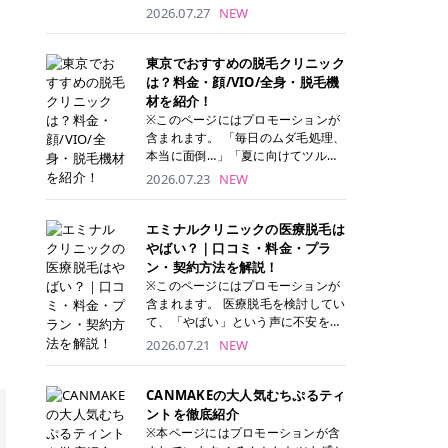
ナーパッド」は、化粧水や美容液を
2026.07.27
NEW
たっぷり含ませた丸型のコットンパ
ッド状のスキンケアアイテムです。
トナーパッドは洗顔後に肌をやさし
東京でおすすめの脱毛クリニック
く拭き取ることで、古い角質や余分
は？料金・顔/VIO/全身・脱毛機
な皮脂汚れをオフしながら、うるお
材を紹介！
いを与えられるのが特徴✨ さらに、
※このページにはプロモーションが
気になる部分には数分のせて部分用
含まれます。 「毎日のムダ毛処理、
パックとしても使用できるため、1
本当に面倒…」「夏に向けてツルツ
枚で「拭き取り」と「保湿ケア」の
ル肌になりたい！」 そう思って東京
2026.07.23
NEW
両方を叶えられます。 韓国コスメブ
で医療脱毛を探し始めても、クリニ
ランドを中心に人気を集めていまし
ックがたくさんありすぎてどこを選
たが、現在では日本でも定番のスキ
べばいいの？と迷ってしまいますよ
エミナルクリニックの医療脱毛は
ンケアアイテムとして幅広い世代に
ね。 この記事では、医療脱毛の基本
やばい？｜口コミ・料金・プラ
愛用されています。 トナーパッドの
から、東京で特に通いやすいフレイ
ン・契約方法を解説！
特徴 トナーパッドと拭き取り化粧水
アクリニック・レジーナクリニッ
※このページにはプロモーションが
の違い 「トナーパッド」と「拭き取
ク・エミナルクリニック・リゼクリ
含まれます。 医療脱毛を検討してい
り化粧水」はどちらも洗顔後に使用
ニックの4院について、分かりやす
て、「やばい」という声に不安を抱
するスキンケアアイテムですが、使
く解説します。 自分にぴったりのク
える方も多いのではないでしょう
2026.07.21
NEW
い方や特徴に違いがあります。 トナ
リニックを見つけて、面倒な自己処
か。 この記事では、エミナルクリニ
ーパッドは、化粧水があらかじめパ
理から卒業しちゃいましょう♪ クリ
ックの全身脱毛プランの詳しい料金
ッドに含まれているため、コットン
ニック 全身＋VIO 全身＋VIO＋顔 特
体系をはじめ、学生や友人同士でお
CANMAKEの大人気むちぷるティ
を用意する手間がなく、忙しい朝で
徴 脱毛器 詳細 フレイアクリニック
得になる割引キャンペーン、無料カ
ントを徹底紹介
もサッと使えるのが魅力です。 ま
52,800円(税込)/5回 94,600円(税
ウンセリングから施術までの具体的
※本ページにはプロモーションが含
た、保湿成分を豊富に配合した商品
込)/5回 肌への負担に配慮しなが
なステップを分かりやすく解説しま