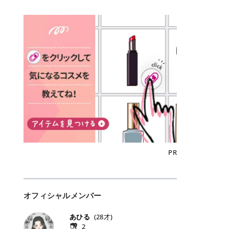
込)/5回 144,800円(税込)/5回 毛質に
Qoo10でのご購入はこちら CANMA
に触れた瞬間、ぷるんとしたジェリ
どに数分のせることで、集中保湿ケ
にぴったり。 Qoo10も、オリヤン
いでしょうか。 ズバリ、効果を実感
合わせて脱毛機を選択可能！有効期
KE むちぷるティント全色一覧 モモ
ーグロスが広がり、ふっくらボリュ
アとしても活用できます。 トナーパ
も、＠cosmeも、いつものコスメ購
するまでの期間や必要な施術回数が
限も5年と長くマイペースに通いや
｜血色感じるヌーディーピンク 桃の
ーム感のある仕上がりに✨ まるでリ
ッドの選び方 トナーパッドは、配合
入を“ちょっとお得”に変えられるの
大きな違いとして挙げられます！ 医
すい ラシャ メディオスターNeXT P
ような血色感を演出するヌーディー
フティングしたような、新しいリッ
成分やパッドの素材によって特徴が
が、トラミーリワードです✨ 今回
療脱毛は、医療機関（クリニックや
RO ジェントルYAGプロ 公式サイト
ピンク。 黄みと青みのバランスが良
プティンググロス💄 実際に使用した
異なります。 自分の肌悩みや理想の
は、トラミーリワードの特徴や活用
皮膚科など）だけで扱える高出力の
> ※医療脱毛は自由診療です。治療
く、自然になじむコーラル系カラー
方のクチコミ > 5 > プルプル > 唇に
仕上がりに合わせて選ぶことで、毎
方法、美容好きさんにおすすめな理
レーザーを使って、発毛組織にアプ
には赤み、痒み、火傷、毛嚢炎、一
です。 自然な血色感をプラスしてく
塗るPDRNグロス > > AMUSE ジェ
日のスキンケアに取り入れやすくな
由を詳しくご紹介します！ トラミー
ローチする施術といわれています。
時的な硬毛化などのリスクが伴いま
れるので、ナチュラルメイクとの相
ルフィットグロス > > ぷっくりツヤ
ります。 肌悩みに合わせて選ぶ パ
リワードとは？ 「トラミーリワー
そのため、少ない回数で永久脱毛
す。 目次▼ 1. エミナルクリニック
性抜群。 可愛らしく、多幸感のある
ツヤだけどベタっとした感じはなく
ッドの素材で選ぶ トナーパッドの使
ド」は、東証グロース上場企業であ
（※）を目指すことができます。
の魅力とは？選ばれる3つの特徴 ・
印象に仕上がります。 ワインベリー
て使いやすいですね。プランピング
い方 洗顔後すぐの清潔な肌に使用し
る株式会社アイズが運営する、安
（※永久脱毛とは一生毛が1本も生
最短6か月からの脱毛プランが選べ
｜気品をまとうローズレッド 深みの
効果で少しスーッとします。ここは
ます。 STEP1 エンボス面（凹凸
心・安全なポイントサイト機能で
えてこないという意味ではなく、ア
る！ ・全国60院以上＆21時まで営
ある青みレッド。 大人っぽく華やか
好き嫌いがあるかもしれませんが慣
面）で顔全体をやさしく拭き取りま
す。 トラミーリワードは、トラミー
メリカの基準に基づき「長期間にわ
業！ ・痛みに配慮した医療脱毛器の
な印象を与えるベリーカラーです。
れますね。 > > 分かりにくいけど、
す。 特に小鼻・あご・額など皮脂や
会員向けのポイントサービスです。
たって毛量が明らかに減少している
導入と肌トラブル対応 2. エミナル
ひと塗りで顔全体が華やかになり、
チップは片面がツルツル、片面がモ
古い角質が気になる部分は丁寧にな
対象ショップやサービスを利用する
状態が維持されること」を指しま
クリニックの口コミ・評判 3. エミ
リップを主役にしたメイクが完成。
ケモケになってます。 > > 桜グロス
じませましょう。 STEP2 パッドを
ことでポイントを獲得でき、貯まっ
す。） 一方のエステ脱毛は、出力が
ナルクリニックの全身脱毛料金プラ
クールで上品な雰囲気を演出できま
【日本限定色】：上品なピンクベー
裏返し、フラット面で顔全体をやさ
たポイントはAmazonギフト券やド
優しい機器を使うため痛みが少ない
ン ・全身脱毛の基本コースと料金
す。 フィグピューレ｜色っぽさと上
ジュ > > すももパールグロス【日本
PR
しく押さえながら化粧水をなじませ
ットマネーなどに交換できます。 普
のがメリットですが、毛根を破壊す
・追加費用がかからないシステム ・
品さを叶える赤みローズ 赤みとくす
限定色】：微細なラメがきらめく血
ます。 STEP3 その後は美容液・乳
段のネットショッピングを活用しな
ることはできないので一時的な減毛
支払い方法｜決済方法と医療ローン
みをほどよく含んだローズカラー。
色がよく見えるピンク。 > > どちら
液・クリームなど、普段どおりのス
がらポイントを貯められるため、ポ
にとどまります。結果的に、何度も
の活用も！ 4. エミナルクリニック
ニュートラルな発色で、肌色を選び
も上品で使いやすい色ですね。すも
キンケアを行います。 乾燥が気にな
イ活初心者でも始めやすいのが魅力
通う必要が出てくることが多くなり
の熱破壊式の脱毛機 5. エミナルク
にくい万能カラーです。 派手すぎず
もパールグロスの方がラメが入って
る部分には2〜5分程度のせて部分用
です✨ トラミーリワードの特徴 普
ます。 なお、医療脱毛は保険がきか
リニックのお得な割引・キャンペー
オフィシャルメンバー
落ち着いた印象に仕上がり、オン・
いるので華やかそうに見えるけど、
パックとして使用するのもおすすめ
段よく使っているコスメ通販サイト
ない自由診療なので、クリニックに
ン制度 ・学生プラン｜学生証の提示
オフ問わず使いやすいカラー。 きれ
付けてみると落ち着いた色ですね。
です。 おすすめトナーパッド7選 こ
を、トラミーリワード経由にするだ
よって料金設定が自由に決められて
で割引 ・ペア限定プラン｜家族や友
いめメイクにもカジュアルメイクに
> > スキンケア成分が配合されてい
あひる
(
28
才)
こからは、保湿ケアや肌荒れケア、
けでポイントが貯まるのが大きな魅
います。だからこそ、しっかり比較
人と一緒にスタートできる ・他社か
もマッチします。 ラズベリーケーキ
て保湿もしっかりしてくれます。最
2
毛穴ケアなど目的別におすすめのト
力です✨ 例えば、、、 ・メガ割の
して選ぶことが大切なのです。 医療