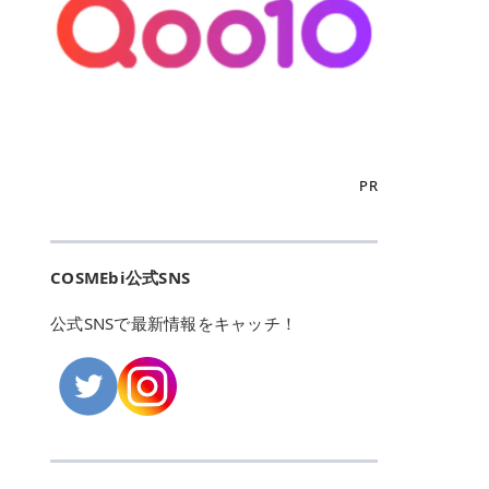
こからは、東京で人気のフレイアク
カリしたくありませんよね。エミナ
ント おすすめパーソナルカラー 02
> あんずのほのかに甘い香りがしま
るカーミングケアパッド」 ツボクサ
OFFクーポンなどを使って、SNSで
リニック・レジーナクリニック・エ
ルクリニックなら、最短1ヶ月ペー
モモ イエベ春・ブルベ夏 03 ワイン
すが > 強くないのでいつでも使える
エキス（保湿成分）配合で、肌荒れ
バズっている美容液やパック、限定
ミナルクリニック・リゼクリニック
スで通えるため、最短6ヶ月の全身
ベリー ブルベ冬 05 フィグピューレ
印象です > > 1本持っていると髪だ
や赤みが気になる肌をやさしく整え
の豪華キットをどこよりもお得にゲ
の4院について、おすすめのポイン
脱毛プランを選ぶことができます！
ブルベ夏・イエベ春 06 ラズベリー
けではなくボディやネイルケアにも
る低刺激設計のトナーパッドです。
ットできます✨ 豊富でリアルな口コ
トを詳しくご紹介します！ フレイア
（※予約状況や脱毛効果の個人差に
ケーキ ブルベ夏・ブルベ冬 07 フル
使えるのも◎ > > 引用元:コスメビ
アイテム詳細を見るQoo10での購入
ミや、ブランド公式ショップの出店
クリニック：選べるプランと女子に
よっては、6ヵ月で完了しない場合
ーツオレ イエベ春 40th ストロベリ
アイテム詳細を見るAmazonでのご
はこちら 4. SKINFOOD キャロット
も充実しているため、新作チェック
優しい手厚いサポート♡ ※満足度9
もあります）。 さらに、連続照射が
ーボンボン ブルベ夏 アイテム詳細
購入はこちら 2026年上半期 総合3
カロテン カーミングウォーターパッ
からリピート買いまで、美容マニア
6% 集計機関・アンケート内容：社
できる医療脱毛器を使っているた
を見るQoo10でのご購入はこちら
位 MAJOLICA MAJORCA（マジョリ
ド 「ゆらぎがちな肌をやさしく整え
の「欲しい」がすべて詰まったお買
内・施術済みフレイア顧客向けのア
め、全身の施術でも1回約60分で終
迷ったらこのカラーがおすすめ！ ナ
カ マジョルカ）「シャドーカスタマ
る植物由来カーミングケア」 βカロ
い物天国です。 Qoo10はこちら @C
ンケート 対象期間：2024/12/11～2
わります。 全国60院以上＆21時ま
PR
チュラルメイクなら「02 モモ」 自
イズ」 👑「シャドーカスタマイズ」
テンを含むにんじん由来成分で、乾
OSME アットコスメ（@cosme）
025/5/15 アンケート数:12606 フレ
で営業！ お仕事や学校の帰りにサク
然な血色感を演出できる万能カラ
の特徴 まばゆく発色フォルム整形シ
燥や外的刺激で不安定になりやすい
は、日本の美容マニアなら誰もが一
イアクリニックは、都内に新宿や渋
ッと寄りたい！という方にもエミナ
ー。 オフィスメイクなら「40th ス
ャドウ✨ 吸いこまれそうな奥行きの
肌をやさしく整えます。軽やかな使
度はお世話になる日本最大級の化粧
谷、銀座など7院があり、どこも駅
ルは強い味方。北海道から沖縄まで
トロベリーボンボン」 上品で落ち着
ある目もとをかなえる、フォルム整
用感も特長です。 アイテム詳細を見
品クチコミサイトです✨ 一番の魅力
から近くてアクセス抜群。平日は夜
全国に60院以上を展開しており、ど
いた印象に仕上がります。 毎日使い
形パウダーシャドウ。ひと塗りでま
るQoo10での購入はこちら 5. ANU
は、2,000万件を超える圧倒的なボ
COSMEbi公式SNS
21時まで開いているので、お仕事や
こも駅チカの好立地なんです。しか
やすい万能カラーなら「05 フィグ
ばゆく発色し、光の効果で目もとが
A 8ヒアルロン酸カテキンカーミン
リュームのリアルなクチコミ検索機
学校帰りにも通いやすいクリニック
も夜21時まで開いているので、忙し
ピューレ」 シーンを選ばず使える人
立体的に生まれ変わります。 実際に
グパッド 「うるおいを与えながら肌
能にあります。 自分の年齢や肌質
です。 ♡クイックプラン 時間をか
い毎日でも無理なく予定に組み込め
公式SNSで最新情報をキャッチ！
気カラーです。 韓国メイク・透明感
使用した方のクチコミ > 5 > 鮮やか
のキメを整えるバランスケアパッ
（乾燥肌・敏感肌など）、あるいは
けてしっかり脱毛。割引制度や保証
ます（※店舗によって診察時間は異
重視なら「06 ラズベリーケーキ」
発色✨ 吸い込まれそうな奥行きのあ
ド」 カテキン*1配合の極薄パッド
「毛穴」「美白」といった肌の悩み
サービスは充実！ 全身＋VIO 52,80
なります）。 そして嬉しいのが、施
青みピンクが透明感を引き立てま
る目もとを作れるアイシャドウ♡ >
で、肌にうるおいを与えながらキメ
に合わせてクチコミを絞り込めるた
0円(税込) 5回コース 所要時間が60
術室がカーテン仕切りではなくドア
す。 イエベ春なら「07 フルーツオ
パウダータイプなのに粉っぽさがな
を整え、すこやかな肌状態へ導くデ
め、自分に本当に合うコスメを失敗
分で完了 全身＋VIO＋顔 94,600円
付きの完全個室になっていること！
レ」 やわらかく可愛らしい印象に仕
くぴたっと密着♡発色が良くて煌め
イリーケアアイテムです。 *1 チャ
せずに見つけられる美容の羅針盤と
(税込) 5回コース 36箇所の脱毛が可
女性専用のプライベート空間なの
上がります。 よくある質問💡 色持
くパールが美しい✨ > 単色でも綺麗
カテキン（整肌成分） アイテム詳細
して絶大な信頼を得ています。 さら
能 ♡安心プラン １回、５回コー
で、周りの目を気にせずリラックス
ちはいい？ むちぷるティントはティ
にグラデーションを作れて簡単に立
を見るQoo10での購入はこちら 6.
に、年に数回発表される「ベストコ
ス、８回コースがあり、コース終了
して施術を受けられます。 痛みに配
ント処方のため、塗布後は色が定着
体感を出せます✨ > > カラーの名前
MEDIHEAL PDRNリフティングパッ
スメアワード（ベスコス）」は、日
後の追加照射の料金も設定していま
慮した医療脱毛器の導入と肌トラブ
しやすく、飲み物を飲んだあとでも
がまた可愛い💕 > PK321 ひとひら
ド 「ハリ感を意識したケアで肌をな
本の美容トレンドを大きく左右する