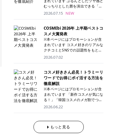
まれています ぷるんとしたツヤ感と
が多く、拭き取り後にそのまま部分
ら、コストパフォーマンスも重視し
す。 これから手軽に全身医療脱毛を
むっちりとした唇を演出できる「C
用パックとして使えるトナーパッド
たい方に！ メディオスターモノリス
始めたいと考えている方は、ぜひ最
ANMAKE（キャンメイク）むちぷる
2026.07.15
NEW
も増えています。 一方、拭き取り化
メディオスターNeXT PRO 公式サイ
後までチェックして、ご自身にぴっ
ティント」。 ティントならではの色
粧水は液体タイプのため、コットン
ト> レジーナクリニック 52,800円
たりのクリニック選びの参考にして
持ちに加え、プランパー効果※と保
に含ませて使用します。 使用量を調
(税込)/5回 99,000円(税込)/5回 ジェ
ください！ クリニック 全身＋VIO
湿ケアも叶えられることから、SNS
COSMEbi 2026年 上半期ベストコ
整しやすく、お気に入りの化粧水を
ントルシリーズを選べるため、脱毛
全身＋VIO＋顔 特徴 脱毛器 詳細 フ
でも話題の人気リップです。 「自分
スメ大賞発表
使いたい方やコストを抑えて続けた
機にこだわりたい方におすすめ！ ジ
レイアクリニック 52,800円(税込)/5
にはどのカラーが似合う？」「イエ
※本ページにはプロモーションが含
い方にもおすすめです。 トナーパッ
ェントルマックスプロ ジェントルマ
回 94,600円(税込)/5回 肌への負担
ベ・ブルベ別のおすすめは？」と気
まれています コスメ好きのリアルな
ドのメリット トナーパッドは、角質
ックスプロプラス ジェントルレーズ
に配慮しながら、コストパフォーマ
になっている方も多いのではないで
クチコミとSNSでの話題性をもとに
ケア・保湿ケア・部分用パックまで
プロ ソプラノチタニウム 公式サイ
ンスも重視したい方に！ メディオス
しょうか。 今回は6色のスウォッチ
選出された、COSMEbi 2026年上半
1枚で行える便利なスキンケアアイ
2026.07.02
ト> エミナルクリニック 49,500円
ターモノリス メディオスターNeXT
とともにご紹介！それぞれの色味や
期のベストコスメが決定！ 話題性・
テムです。 ここでは、トナーパッド
(税込)/6回 93,500円(税込)/6回 エミ
PRO 公式サイト> レジーナクリニッ
おすすめのパーソナルカラー、どん
使用感・仕上がりすべてを兼ね備え
を取り入れるメリットをご紹介しま
ナルクリニックの始めやすい料金設
ク 52,800円(税込)/5回 99,000円(税
なメイクに合うのかまで詳しく解説
た名品たちを、カテゴリ別にご紹介
コスメ好きさん必見！トラミーリ
す。 古い角質や皮脂汚れをやさしく
定！月々払いも安くて通いやすい ク
込)/5回 ジェントルシリーズを選べ
します✨ ※メイクアップ効果による
します。 本記事では、2025年11月
ワードでお得にポイ活する方法を
オフ トナーパッドを使用すること
リスタルプロ 公式サイト> リゼクリ
るため、脱毛機にこだわりたい方に
CANMAKE むちぷるティントとは？
～2026年4月までの半年間におい
徹底解説
で、洗顔だけでは落としきれない古
ニック 109,800円(税込)/5回 144,80
おすすめ！ ジェントルマックスプロ
CANMAKE むちぷるティントは、テ
て、COSMEbi内でのクチコミとSN
い角質や余分な皮脂汚れをやさしく
※本ページにはプロモーションが含
0円(税込)/5回 毛質に合わせて脱毛
ジェントルマックスプロプラス ジェ
ィント・プランパー・保湿ケアを1
Sでの話題性を元に選出されたコス
拭き取り、なめらかな肌へ整えま
まれています 「新作コスメが気にな
機を選択可能！有効期限も5年と長
ントルレーズプロ ソプラノチタニウ
本で叶えるリップです。 するすると
メやスキンケアなどの化粧品を「総
す。 保湿ケアまで1枚でできる 保湿
る！」「韓国コスメのメガ割でつい
くマイペースに通いやすい ラシャ
ム 公式サイト> エミナルクリニック
塗れるなめらかなテクスチャーで、
合」「デパコス」「プチプラ」「韓
成分を配合したトナーパッドなら、
買いすぎてしまう……」 そんな美容
メディオスターNeXT PRO ジェント
2026.06.22
49,500円(税込)/6回 93,500円(税
縦ジワをカバーしながら、むっちり
国コスメ」に分けて1位～3位までを
肌へうるおいを与えながらスキンケ
好きさんにおすすめなのが「トラミ
ルYAGプロ 公式サイト> ｜そもそも
込)/6回 エミナルクリニックの始め
としたツヤのある唇を演出します。
ランキング形式で発表！ 2026年上
アできるため、忙しい朝や夜の時短
ーリワード」です！ 普段のお買い物
医療脱毛って？エステ脱毛と何が違
やすい料金設定！月々払いも安くて
さらに、美容保湿成分を配合してい
半期 総合大賞 AMUSE（アミュー
ケアにもぴったりです。 部分パック
を少し工夫するだけでポイントを貯
うの？ 脱毛を考えたときに、まず悩
通いやすい クリスタルプロ 公式サ
るため、乾燥しにくくデイリー使い
ズ）「 ジェルフィットグロス」 👑
としても使える 多くのトナーパッド
められるため、コスメやスキンケア
もっと見る
むのが「医療脱毛とエステ脱毛、ど
イト> リゼクリニック 109,800円(税
にもぴったり！ アイテム詳細を見る
「ジェルフィットグロス」の特徴 唇
は、乾燥が気になる頬や額、小鼻な
にかかる費用を少しでも抑えたい方
っちがいいの？」ということではな