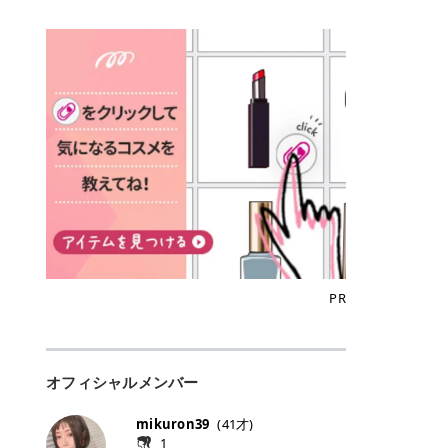
込)/5回 144,800円(税込)/5回 毛質に
Qoo10でのご購入はこちら CANMA
に触れた瞬間、ぷるんとしたジェリ
どに数分のせることで、集中保湿ケ
にぴったり。 Qoo10も、オリヤン
いでしょうか。 ズバリ、効果を実感
合わせて脱毛機を選択可能！有効期
KE むちぷるティント全色一覧 モモ
ーグロスが広がり、ふっくらボリュ
アとしても活用できます。 トナーパ
も、＠cosmeも、いつものコスメ購
するまでの期間や必要な施術回数が
限も5年と長くマイペースに通いや
｜血色感じるヌーディーピンク 桃の
ーム感のある仕上がりに✨ まるでリ
ッドの選び方 トナーパッドは、配合
入を“ちょっとお得”に変えられるの
大きな違いとして挙げられます！ 医
すい ラシャ メディオスターNeXT P
ような血色感を演出するヌーディー
フティングしたような、新しいリッ
成分やパッドの素材によって特徴が
が、トラミーリワードです✨ 今回
療脱毛は、医療機関（クリニックや
RO ジェントルYAGプロ 公式サイト
ピンク。 黄みと青みのバランスが良
プティンググロス💄 実際に使用した
異なります。 自分の肌悩みや理想の
は、トラミーリワードの特徴や活用
皮膚科など）だけで扱える高出力の
> ※医療脱毛は自由診療です。治療
く、自然になじむコーラル系カラー
方のクチコミ > 5 > プルプル > 唇に
仕上がりに合わせて選ぶことで、毎
方法、美容好きさんにおすすめな理
レーザーを使って、発毛組織にアプ
には赤み、痒み、火傷、毛嚢炎、一
です。 自然な血色感をプラスしてく
塗るPDRNグロス > > AMUSE ジェ
日のスキンケアに取り入れやすくな
由を詳しくご紹介します！ トラミー
ローチする施術といわれています。
時的な硬毛化などのリスクが伴いま
れるので、ナチュラルメイクとの相
ルフィットグロス > > ぷっくりツヤ
ります。 肌悩みに合わせて選ぶ パ
リワードとは？ 「トラミーリワー
そのため、少ない回数で永久脱毛
す。 目次▼ 1. エミナルクリニック
性抜群。 可愛らしく、多幸感のある
ツヤだけどベタっとした感じはなく
ッドの素材で選ぶ トナーパッドの使
ド」は、東証グロース上場企業であ
（※）を目指すことができます。
の魅力とは？選ばれる3つの特徴 ・
印象に仕上がります。 ワインベリー
て使いやすいですね。プランピング
い方 洗顔後すぐの清潔な肌に使用し
る株式会社アイズが運営する、安
（※永久脱毛とは一生毛が1本も生
最短6か月からの脱毛プランが選べ
｜気品をまとうローズレッド 深みの
効果で少しスーッとします。ここは
ます。 STEP1 エンボス面（凹凸
心・安全なポイントサイト機能で
えてこないという意味ではなく、ア
る！ ・全国60院以上＆21時まで営
ある青みレッド。 大人っぽく華やか
好き嫌いがあるかもしれませんが慣
面）で顔全体をやさしく拭き取りま
す。 トラミーリワードは、トラミー
メリカの基準に基づき「長期間にわ
業！ ・痛みに配慮した医療脱毛器の
な印象を与えるベリーカラーです。
れますね。 > > 分かりにくいけど、
す。 特に小鼻・あご・額など皮脂や
会員向けのポイントサービスです。
たって毛量が明らかに減少している
導入と肌トラブル対応 2. エミナル
ひと塗りで顔全体が華やかになり、
チップは片面がツルツル、片面がモ
古い角質が気になる部分は丁寧にな
対象ショップやサービスを利用する
状態が維持されること」を指しま
クリニックの口コミ・評判 3. エミ
リップを主役にしたメイクが完成。
ケモケになってます。 > > 桜グロス
じませましょう。 STEP2 パッドを
ことでポイントを獲得でき、貯まっ
す。） 一方のエステ脱毛は、出力が
ナルクリニックの全身脱毛料金プラ
クールで上品な雰囲気を演出できま
【日本限定色】：上品なピンクベー
裏返し、フラット面で顔全体をやさ
たポイントはAmazonギフト券やド
優しい機器を使うため痛みが少ない
ン ・全身脱毛の基本コースと料金
す。 フィグピューレ｜色っぽさと上
ジュ > > すももパールグロス【日本
PR
しく押さえながら化粧水をなじませ
ットマネーなどに交換できます。 普
のがメリットですが、毛根を破壊す
・追加費用がかからないシステム ・
品さを叶える赤みローズ 赤みとくす
限定色】：微細なラメがきらめく血
ます。 STEP3 その後は美容液・乳
段のネットショッピングを活用しな
ることはできないので一時的な減毛
支払い方法｜決済方法と医療ローン
みをほどよく含んだローズカラー。
色がよく見えるピンク。 > > どちら
液・クリームなど、普段どおりのス
がらポイントを貯められるため、ポ
にとどまります。結果的に、何度も
の活用も！ 4. エミナルクリニック
ニュートラルな発色で、肌色を選び
も上品で使いやすい色ですね。すも
キンケアを行います。 乾燥が気にな
イ活初心者でも始めやすいのが魅力
通う必要が出てくることが多くなり
の熱破壊式の脱毛機 5. エミナルク
にくい万能カラーです。 派手すぎず
もパールグロスの方がラメが入って
る部分には2〜5分程度のせて部分用
です✨ トラミーリワードの特徴 普
ます。 なお、医療脱毛は保険がきか
リニックのお得な割引・キャンペー
オフィシャルメンバー
落ち着いた印象に仕上がり、オン・
いるので華やかそうに見えるけど、
パックとして使用するのもおすすめ
段よく使っているコスメ通販サイト
ない自由診療なので、クリニックに
ン制度 ・学生プラン｜学生証の提示
オフ問わず使いやすいカラー。 きれ
付けてみると落ち着いた色ですね。
です。 おすすめトナーパッド7選 こ
を、トラミーリワード経由にするだ
よって料金設定が自由に決められて
で割引 ・ペア限定プラン｜家族や友
いめメイクにもカジュアルメイクに
> > スキンケア成分が配合されてい
mikuron39
(
41
才)
こからは、保湿ケアや肌荒れケア、
けでポイントが貯まるのが大きな魅
います。だからこそ、しっかり比較
人と一緒にスタートできる ・他社か
もマッチします。 ラズベリーケーキ
て保湿もしっかりしてくれます。最
1
毛穴ケアなど目的別におすすめのト
力です✨ 例えば、、、 ・メガ割の
して選ぶことが大切なのです。 医療