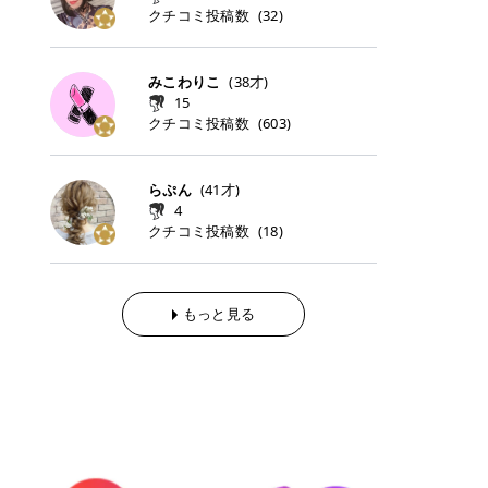
らの「のりかえ」や「お友だち紹
｜甘く可愛いモーヴピンク 鮮やかな
近、乾燥していた唇がプルンと見え
クチコミ投稿数
ナーパッドをご紹介します。 毎日使
タイミングで利用することが多いQ
(
32
)
脱毛の「熱破壊式」と「蓄熱式」と
介」も！ 6. 予約から脱毛施術まで
青みを感じるラズベリーピンク。 フ
てうれちい！ > > 引用元:コスメビ
いやすいトナーパッドから、スペシ
oo10 ・口コミを見ながら購入する
は？ 医療脱毛のレーザー機器には、
のステップ ・無料カウンセリングの
ェミニンな雰囲気を演出できる可愛
アイテム詳細を見るQoo10でのご購
ャルケアにぴったりなトナーパッド
＠cosme ・韓国コスメをチェック
大きく分けて「熱破壊式」と「蓄熱
予約方法 ・カウンセリング当日の持
らしいカラーです。 透明感を引き立
入はこちら 2026年上半期 総合2位
まで厳選しました。 1. MEDICUBE
する際によく見るOLIVE YOUNG GL
式」の2種類があり、それぞれ得意
みこわりこ
(
38
才)
ち物 ・医師の問診とプラン提案 ・
てながら、甘さのある印象に。 韓国
柳屋（ヤナギヤ）「柳屋 あんず
PDRNピンクコラーゲンゲルトナー
OBAL など、すでに使い慣れている
な毛質が違います。 * 熱破壊式 高
施術当日の流れと次回予約の取り方
15
メイクやピンクメイクとも相性抜群
油」 👑「柳屋 あんず油」の特徴 1
パッド 「うるおいとハリ感をサポー
サイトが対象になっている場合も多
出力のレーザーをバチッ！と当て
7. 店舗一覧と美容医療メニュー ・
クチコミ投稿数
(
603
)
です。 フルーツオレ｜ピュア感あふ
00％植物由来の「柳屋 あんず油」
トし、なめらかな肌へ導く高密着ゲ
く、お買い物の内容や流れを変える
て、毛根の発毛組織に向けてレーザ
全国60院以上！エミナルクリニック
れるミルキーコーラル 白みを含んだ
フワッと香りさらっとまとまり、ツ
ルパッド」 PDRNやコラーゲン成分
必要はありません。 「どうせ買う予
ーを照射します。ワキやVIOのよう
の店舗一覧 ・脱毛だけじゃない！美
ミルキーなコーラルカラー。 やさし
ヤのある美しい髪に導きます。 ヘア
を配合し、乾燥やハリ不足が気にな
定だったコスメ」をトラミーリワー
な、太くて濃い毛にも使用が可能で
容医療メニュー 8. まとめ ｜エミナ
くふんわり発色し、粘膜リップのよ
だけでなく、ボディケア・ネイルケ
らぷん
(
41
才)
る肌をしっとり整えるゲルタイプの
ドを経由するだけで、ポイントも一
す！その分、輪ゴムで弾かれたよう
ルクリニックの魅力とは？選ばれる
うな仕上がりになります。 柔らかく
アなど幅広く保湿ケア。 実際に使用
4
トナーパッド。密着力が高く、スキ
緒に受け取れる、そんな手軽さがあ
な強い痛みを感じやすい傾向があり
3つの特徴 ※1 開業2019年3月20日
可愛らしい印象になり、毎日使いた
した方のクチコミ > 5 > 1本あると
クチコミ投稿数
ンケアの土台ケアとして取り入れや
ります✨ またトラミーリワードに
(
18
)
ます。 * 蓄熱式 低出力のレーザー
～2026年6月30日時点(医療脱毛、
くなるナチュラルカラー。 スクール
便利なオイル😊 > 柳屋 あんず油 >
すいアイテムです。 アイテム詳細を
は、以下のような特徴があります！
を連続で当てて、毛の成長をコント
ハイフ、ダーマペン、美容点滴、医
メイクやオフィスメイクにもおすす
> ──────────── > > 100%植
見るQoo10での購入はこちら 2. BIO
・1ポイント＝1円でわかりやすい
ロールする部分（バルジ領域）にじ
療ダイエットなど) 「早く綺麗にな
めです。 40TH ストロベリーボンボ
物由来のオイル > > 白髪染めで傷ん
DANCE コラーゲンゲルトナーパッ
・選べるe-GIFT・Amazonギフト
わじわ熱を伝える方式です。急激な
りたいけど、痛いのはイヤだし、通
ン｜上品なピンクベージュ 黄みを抑
でいてパサついているので > オイル
ド 「うるおいを与えながら肌をやわ
券・ドットマネーなどに交換できる
熱さを感じにくく、痛みや肌への負
もっと見る
う時間もない…」医療脱毛にそんな
えたクリーミーなピンクベージュ。
は必需品です > > 少しとろみがある
らかく整える保湿ケアパッド」 ゲル
・トラミー会員なら無料で利用でき
担を抑えやすいのが嬉しいポイン
ハードルを感じていませんか？エミ
ほんのり青みを感じる絶妙なカラー
ものの、さらっと軽めのオイル > >
素材ならではの高密着設計で、肌に
る ・ポイ活初心者でも始めやすい
ト。顔や背中などの産毛や細い毛に
ナルクリニックは、そんな私たちの
で、自然な血色感を演出します。 肌
ベタつかなくて髪につけるとサラサ
うるおいを与えながらやさしく整え
編集部が厳選！トラミーリワードお
向いています。 最近は、この両方を
ワガママを叶えてくれるクリニック
になじみながらも、唇をふんわり明
ラでツヤが出ます✨ > > ドライヤー
る保湿特化型トナーパッド。乾燥し
すすめ3選 QOO10 Qoo10（キュー
使い分けられる優秀な脱毛機を導入
なんです！多くの女性から選ばれて
るく見せてくれるカラー。 オフィス
前とドライヤー後に使っていますが
やすい肌をふっくらとした印象に導
テン）は、話題の韓国コスメや最新
しているクリニックも増えているの
いる3つの魅力をご紹介します。 最
メイクやナチュラルメイクにもぴっ
> 髪がペタッとならなくて気に入っ
きます。 アイテム詳細を見るQoo1
のトレンドスキンケアがいち早く、
で、自分の毛質に合わせてお任せで
短6か月からの脱毛プランが選べ
たりです。 アイテム詳細を見るQoo
てます😊 > > ワンタッチキャップな
0での購入はこちら 3. SKIN1004 セ
驚きの価格で手に入る大人気の通販
きることが多いですよ。 ｜東京でお
る！ 「せっかく脱毛を始めたのに、
10でのご購入はこちら イエベ・ブ
ので開けやすく > 1滴ずつ出るので
ンテラ クイックカーミングパッド
サイトです！ 特に年4回開催される
すすめの医療脱毛クリニック4選 こ
次の予約が数ヶ月先…」なんてガッ
ルベ別おすすめカラー むちぷるティ
量を調節しやすく使いやすいです >
「ゆらぎやすい肌をすこやかに整え
ビッグセール「メガ割」では、20%