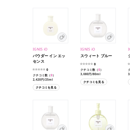
IGNIS iO
IGNIS iO
I
パウダー イン エッ
スウィート ブルー
センス
0
0
クチコミ数（
0
）
3,080円/80ml
3
クチコミ数（
0
）
2,420円/25ml
クチコミを見る
クチコミを見る