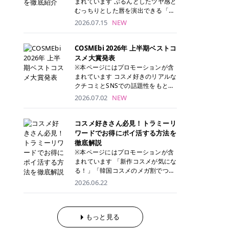
まれています ぷるんとしたツヤ感と
が多く、拭き取り後にそのまま部分
ら、コストパフォーマンスも重視し
す。 これから手軽に全身医療脱毛を
むっちりとした唇を演出できる「C
用パックとして使えるトナーパッド
たい方に！ メディオスターモノリス
始めたいと考えている方は、ぜひ最
ANMAKE（キャンメイク）むちぷる
2026.07.15
NEW
も増えています。 一方、拭き取り化
メディオスターNeXT PRO 公式サイ
後までチェックして、ご自身にぴっ
ティント」。 ティントならではの色
粧水は液体タイプのため、コットン
ト> レジーナクリニック 52,800円
たりのクリニック選びの参考にして
持ちに加え、プランパー効果※と保
に含ませて使用します。 使用量を調
(税込)/5回 99,000円(税込)/5回 ジェ
ください！ クリニック 全身＋VIO
湿ケアも叶えられることから、SNS
COSMEbi 2026年 上半期ベストコ
整しやすく、お気に入りの化粧水を
ントルシリーズを選べるため、脱毛
全身＋VIO＋顔 特徴 脱毛器 詳細 フ
でも話題の人気リップです。 「自分
スメ大賞発表
使いたい方やコストを抑えて続けた
機にこだわりたい方におすすめ！ ジ
レイアクリニック 52,800円(税込)/5
にはどのカラーが似合う？」「イエ
※本ページにはプロモーションが含
い方にもおすすめです。 トナーパッ
ェントルマックスプロ ジェントルマ
回 94,600円(税込)/5回 肌への負担
ベ・ブルベ別のおすすめは？」と気
まれています コスメ好きのリアルな
ドのメリット トナーパッドは、角質
ックスプロプラス ジェントルレーズ
に配慮しながら、コストパフォーマ
になっている方も多いのではないで
クチコミとSNSでの話題性をもとに
ケア・保湿ケア・部分用パックまで
プロ ソプラノチタニウム 公式サイ
ンスも重視したい方に！ メディオス
しょうか。 今回は6色のスウォッチ
選出された、COSMEbi 2026年上半
1枚で行える便利なスキンケアアイ
2026.07.02
NEW
ト> エミナルクリニック 49,500円
ターモノリス メディオスターNeXT
とともにご紹介！それぞれの色味や
期のベストコスメが決定！ 話題性・
テムです。 ここでは、トナーパッド
(税込)/6回 93,500円(税込)/6回 エミ
PRO 公式サイト> レジーナクリニッ
おすすめのパーソナルカラー、どん
使用感・仕上がりすべてを兼ね備え
を取り入れるメリットをご紹介しま
ナルクリニックの始めやすい料金設
ク 52,800円(税込)/5回 99,000円(税
なメイクに合うのかまで詳しく解説
た名品たちを、カテゴリ別にご紹介
コスメ好きさん必見！トラミーリ
す。 古い角質や皮脂汚れをやさしく
定！月々払いも安くて通いやすい ク
込)/5回 ジェントルシリーズを選べ
します✨ ※メイクアップ効果による
します。 本記事では、2025年11月
ワードでお得にポイ活する方法を
オフ トナーパッドを使用すること
リスタルプロ 公式サイト> リゼクリ
るため、脱毛機にこだわりたい方に
CANMAKE むちぷるティントとは？
～2026年4月までの半年間におい
徹底解説
で、洗顔だけでは落としきれない古
ニック 109,800円(税込)/5回 144,80
おすすめ！ ジェントルマックスプロ
CANMAKE むちぷるティントは、テ
て、COSMEbi内でのクチコミとSN
い角質や余分な皮脂汚れをやさしく
※本ページにはプロモーションが含
0円(税込)/5回 毛質に合わせて脱毛
ジェントルマックスプロプラス ジェ
ィント・プランパー・保湿ケアを1
Sでの話題性を元に選出されたコス
拭き取り、なめらかな肌へ整えま
まれています 「新作コスメが気にな
機を選択可能！有効期限も5年と長
ントルレーズプロ ソプラノチタニウ
本で叶えるリップです。 するすると
メやスキンケアなどの化粧品を「総
す。 保湿ケアまで1枚でできる 保湿
る！」「韓国コスメのメガ割でつい
くマイペースに通いやすい ラシャ
ム 公式サイト> エミナルクリニック
塗れるなめらかなテクスチャーで、
合」「デパコス」「プチプラ」「韓
成分を配合したトナーパッドなら、
買いすぎてしまう……」 そんな美容
メディオスターNeXT PRO ジェント
2026.06.22
49,500円(税込)/6回 93,500円(税
縦ジワをカバーしながら、むっちり
国コスメ」に分けて1位～3位までを
肌へうるおいを与えながらスキンケ
好きさんにおすすめなのが「トラミ
ルYAGプロ 公式サイト> ｜そもそも
込)/6回 エミナルクリニックの始め
としたツヤのある唇を演出します。
ランキング形式で発表！ 2026年上
アできるため、忙しい朝や夜の時短
ーリワード」です！ 普段のお買い物
医療脱毛って？エステ脱毛と何が違
やすい料金設定！月々払いも安くて
さらに、美容保湿成分を配合してい
半期 総合大賞 AMUSE（アミュー
ケアにもぴったりです。 部分パック
を少し工夫するだけでポイントを貯
うの？ 脱毛を考えたときに、まず悩
通いやすい クリスタルプロ 公式サ
るため、乾燥しにくくデイリー使い
ズ）「 ジェルフィットグロス」 👑
としても使える 多くのトナーパッド
められるため、コスメやスキンケア
もっと見る
むのが「医療脱毛とエステ脱毛、ど
イト> リゼクリニック 109,800円(税
にもぴったり！ アイテム詳細を見る
「ジェルフィットグロス」の特徴 唇
は、乾燥が気になる頬や額、小鼻な
にかかる費用を少しでも抑えたい方
っちがいいの？」ということではな