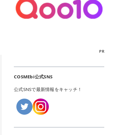
こからは、東京で人気のフレイアク
カリしたくありませんよね。エミナ
ント おすすめパーソナルカラー 02
> あんずのほのかに甘い香りがしま
るカーミングケアパッド」 ツボクサ
OFFクーポンなどを使って、SNSで
リニック・レジーナクリニック・エ
ルクリニックなら、最短1ヶ月ペー
モモ イエベ春・ブルベ夏 03 ワイン
すが > 強くないのでいつでも使える
エキス（保湿成分）配合で、肌荒れ
バズっている美容液やパック、限定
ミナルクリニック・リゼクリニック
スで通えるため、最短6ヶ月の全身
ベリー ブルベ冬 05 フィグピューレ
印象です > > 1本持っていると髪だ
や赤みが気になる肌をやさしく整え
の豪華キットをどこよりもお得にゲ
の4院について、おすすめのポイン
脱毛プランを選ぶことができます！
ブルベ夏・イエベ春 06 ラズベリー
けではなくボディやネイルケアにも
る低刺激設計のトナーパッドです。
ットできます✨ 豊富でリアルな口コ
トを詳しくご紹介します！ フレイア
（※予約状況や脱毛効果の個人差に
ケーキ ブルベ夏・ブルベ冬 07 フル
使えるのも◎ > > 引用元:コスメビ
アイテム詳細を見るQoo10での購入
ミや、ブランド公式ショップの出店
クリニック：選べるプランと女子に
よっては、6ヵ月で完了しない場合
ーツオレ イエベ春 40th ストロベリ
アイテム詳細を見るAmazonでのご
はこちら 4. SKINFOOD キャロット
も充実しているため、新作チェック
優しい手厚いサポート♡ ※満足度9
もあります）。 さらに、連続照射が
ーボンボン ブルベ夏 アイテム詳細
購入はこちら 2026年上半期 総合3
カロテン カーミングウォーターパッ
からリピート買いまで、美容マニア
6% 集計機関・アンケート内容：社
できる医療脱毛器を使っているた
を見るQoo10でのご購入はこちら
位 MAJOLICA MAJORCA（マジョリ
ド 「ゆらぎがちな肌をやさしく整え
の「欲しい」がすべて詰まったお買
内・施術済みフレイア顧客向けのア
め、全身の施術でも1回約60分で終
迷ったらこのカラーがおすすめ！ ナ
カ マジョルカ）「シャドーカスタマ
る植物由来カーミングケア」 βカロ
い物天国です。 Qoo10はこちら @C
ンケート 対象期間：2024/12/11～2
わります。 全国60院以上＆21時ま
PR
チュラルメイクなら「02 モモ」 自
イズ」 👑「シャドーカスタマイズ」
テンを含むにんじん由来成分で、乾
OSME アットコスメ（@cosme）
025/5/15 アンケート数:12606 フレ
で営業！ お仕事や学校の帰りにサク
然な血色感を演出できる万能カラ
の特徴 まばゆく発色フォルム整形シ
燥や外的刺激で不安定になりやすい
は、日本の美容マニアなら誰もが一
イアクリニックは、都内に新宿や渋
ッと寄りたい！という方にもエミナ
ー。 オフィスメイクなら「40th ス
ャドウ✨ 吸いこまれそうな奥行きの
肌をやさしく整えます。軽やかな使
度はお世話になる日本最大級の化粧
谷、銀座など7院があり、どこも駅
ルは強い味方。北海道から沖縄まで
トロベリーボンボン」 上品で落ち着
ある目もとをかなえる、フォルム整
用感も特長です。 アイテム詳細を見
品クチコミサイトです✨ 一番の魅力
から近くてアクセス抜群。平日は夜
全国に60院以上を展開しており、ど
いた印象に仕上がります。 毎日使い
形パウダーシャドウ。ひと塗りでま
るQoo10での購入はこちら 5. ANU
は、2,000万件を超える圧倒的なボ
COSMEbi公式SNS
21時まで開いているので、お仕事や
こも駅チカの好立地なんです。しか
やすい万能カラーなら「05 フィグ
ばゆく発色し、光の効果で目もとが
A 8ヒアルロン酸カテキンカーミン
リュームのリアルなクチコミ検索機
学校帰りにも通いやすいクリニック
も夜21時まで開いているので、忙し
ピューレ」 シーンを選ばず使える人
立体的に生まれ変わります。 実際に
グパッド 「うるおいを与えながら肌
能にあります。 自分の年齢や肌質
です。 ♡クイックプラン 時間をか
い毎日でも無理なく予定に組み込め
公式SNSで最新情報をキャッチ！
気カラーです。 韓国メイク・透明感
使用した方のクチコミ > 5 > 鮮やか
のキメを整えるバランスケアパッ
（乾燥肌・敏感肌など）、あるいは
けてしっかり脱毛。割引制度や保証
ます（※店舗によって診察時間は異
重視なら「06 ラズベリーケーキ」
発色✨ 吸い込まれそうな奥行きのあ
ド」 カテキン*1配合の極薄パッド
「毛穴」「美白」といった肌の悩み
サービスは充実！ 全身＋VIO 52,80
なります）。 そして嬉しいのが、施
青みピンクが透明感を引き立てま
る目もとを作れるアイシャドウ♡ >
で、肌にうるおいを与えながらキメ
に合わせてクチコミを絞り込めるた
0円(税込) 5回コース 所要時間が60
術室がカーテン仕切りではなくドア
す。 イエベ春なら「07 フルーツオ
パウダータイプなのに粉っぽさがな
を整え、すこやかな肌状態へ導くデ
め、自分に本当に合うコスメを失敗
分で完了 全身＋VIO＋顔 94,600円
付きの完全個室になっていること！
レ」 やわらかく可愛らしい印象に仕
くぴたっと密着♡発色が良くて煌め
イリーケアアイテムです。 *1 チャ
せずに見つけられる美容の羅針盤と
(税込) 5回コース 36箇所の脱毛が可
女性専用のプライベート空間なの
上がります。 よくある質問💡 色持
くパールが美しい✨ > 単色でも綺麗
カテキン（整肌成分） アイテム詳細
して絶大な信頼を得ています。 さら
能 ♡安心プラン １回、５回コー
で、周りの目を気にせずリラックス
ちはいい？ むちぷるティントはティ
にグラデーションを作れて簡単に立
を見るQoo10での購入はこちら 6.
に、年に数回発表される「ベストコ
ス、８回コースがあり、コース終了
して施術を受けられます。 痛みに配
ント処方のため、塗布後は色が定着
体感を出せます✨ > > カラーの名前
MEDIHEAL PDRNリフティングパッ
スメアワード（ベスコス）」は、日
後の追加照射の料金も設定していま
慮した医療脱毛器の導入と肌トラブ
しやすく、飲み物を飲んだあとでも
がまた可愛い💕 > PK321 ひとひら
ド 「ハリ感を意識したケアで肌をな
本の美容トレンドを大きく左右する