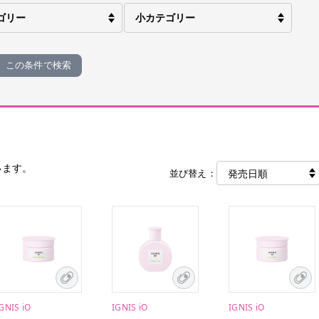
この条件で検索
います。
並び替え：
GNIS iO
IGNIS iO
IGNIS iO