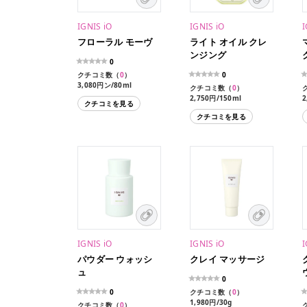
IGNIS iO
IGNIS iO
I
フローラル モーヴ
ライト オイル クレ
ンジング
0
クチコミ数（
0
）
0
3,080円ン/80ml
クチコミ数（
0
）
2,750円/150ml
2
クチコミを見る
クチコミを見る
IGNIS iO
IGNIS iO
I
パウダー ウォッシ
クレイ マッサージ
ュ
0
0
クチコミ数（
0
）
1,980円/30g
クチコミ数（
0
）