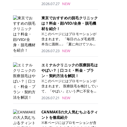
ナーパッド」は、化粧水や美容液を
2026.07.27
NEW
たっぷり含ませた丸型のコットンパ
ッド状のスキンケアアイテムです。
トナーパッドは洗顔後に肌をやさし
東京でおすすめの脱毛クリニック
く拭き取ることで、古い角質や余分
は？料金・顔/VIO/全身・脱毛機
な皮脂汚れをオフしながら、うるお
材を紹介！
いを与えられるのが特徴✨ さらに、
※このページにはプロモーションが
気になる部分には数分のせて部分用
含まれます。 「毎日のムダ毛処理、
パックとしても使用できるため、1
本当に面倒…」「夏に向けてツルツ
枚で「拭き取り」と「保湿ケア」の
ル肌になりたい！」 そう思って東京
2026.07.23
NEW
両方を叶えられます。 韓国コスメブ
で医療脱毛を探し始めても、クリニ
ランドを中心に人気を集めていまし
ックがたくさんありすぎてどこを選
たが、現在では日本でも定番のスキ
べばいいの？と迷ってしまいますよ
エミナルクリニックの医療脱毛は
ンケアアイテムとして幅広い世代に
ね。 この記事では、医療脱毛の基本
やばい？｜口コミ・料金・プラ
愛用されています。 トナーパッドの
から、東京で特に通いやすいフレイ
ン・契約方法を解説！
特徴 トナーパッドと拭き取り化粧水
アクリニック・レジーナクリニッ
※このページにはプロモーションが
の違い 「トナーパッド」と「拭き取
ク・エミナルクリニック・リゼクリ
含まれます。 医療脱毛を検討してい
り化粧水」はどちらも洗顔後に使用
ニックの4院について、分かりやす
て、「やばい」という声に不安を抱
するスキンケアアイテムですが、使
く解説します。 自分にぴったりのク
える方も多いのではないでしょう
2026.07.21
NEW
い方や特徴に違いがあります。 トナ
リニックを見つけて、面倒な自己処
か。 この記事では、エミナルクリニ
ーパッドは、化粧水があらかじめパ
理から卒業しちゃいましょう♪ クリ
ックの全身脱毛プランの詳しい料金
ッドに含まれているため、コットン
ニック 全身＋VIO 全身＋VIO＋顔 特
体系をはじめ、学生や友人同士でお
CANMAKEの大人気むちぷるティ
を用意する手間がなく、忙しい朝で
徴 脱毛器 詳細 フレイアクリニック
得になる割引キャンペーン、無料カ
ントを徹底紹介
もサッと使えるのが魅力です。 ま
52,800円(税込)/5回 94,600円(税
ウンセリングから施術までの具体的
※本ページにはプロモーションが含
た、保湿成分を豊富に配合した商品
込)/5回 肌への負担に配慮しなが
なステップを分かりやすく解説しま