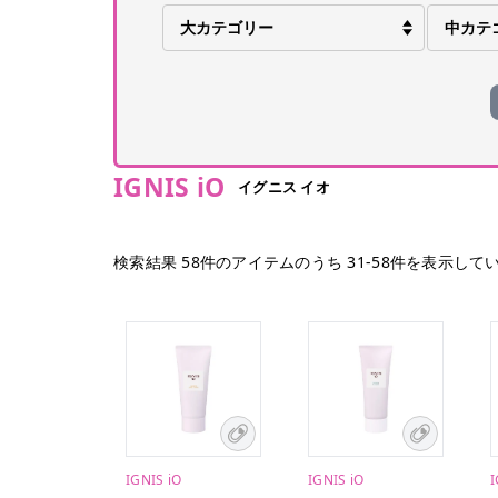
IGNIS iO
イグニス イオ
検索結果
58
件のアイテムのうち
31
-
58
件を表示して
IGNIS iO
IGNIS iO
I