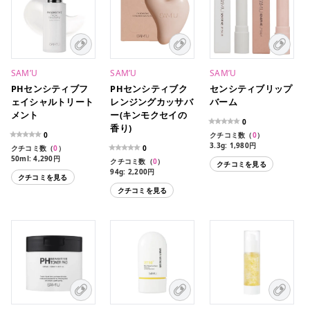
SAM’U
SAM’U
SAM’U
PHセンシティブフ
PHセンシティブク
センシティブリップ
ェイシャルトリート
レンジングカッサバ
バーム
メント
ー(キンモクセイの
0
香り)
0
クチコミ数（
0
）
3.3g: 1,980円
クチコミ数（
0
）
0
50ml: 4,290円
クチコミ数（
0
）
クチコミを見る
94g: 2,200円
クチコミを見る
クチコミを見る