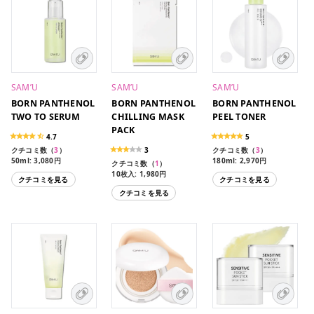
SAM’U
SAM’U
SAM’U
BORN PANTHENOL
BORN PANTHENOL
BORN PANTHENOL
TWO TO SERUM
CHILLING MASK
PEEL TONER
PACK
4.7
5
クチコミ数（
3
）
3
クチコミ数（
3
）
50ml: 3,080円
180ml: 2,970円
クチコミ数（
1
）
10枚入: 1,980円
クチコミを見る
クチコミを見る
クチコミを見る