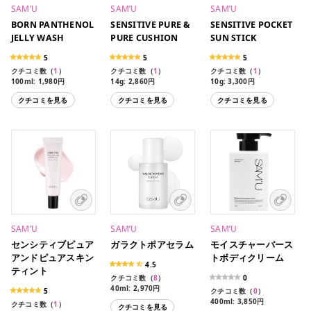
SAM’U
SAM’U
SAM’U
BORN PANTHENOL
SENSITIVE PURE &
SENSITIVE POCKET
JELLY WASH
PURE CUSHION
SUN STICK
5
5
5
クチコミ数（
1
）
クチコミ数（
1
）
クチコミ数（
1
）
100ml: 1,980円
14g: 2,860円
10g: 3,300円
クチコミを見る
クチコミを見る
クチコミを見る
SAM’U
SAM’U
SAM’U
センシティブピュア
ガラクトポアセラム
モイスチャーバース
アンドピュアスキン
トボディクリーム
4.5
ティント
クチコミ数（
8
）
0
40ml: 2,970円
5
クチコミ数（
0
）
400ml: 3,850円
クチコミ数（
1
）
クチコミを見る