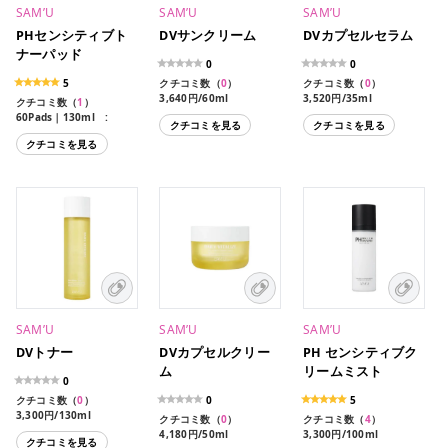
SAM’U
SAM’U
SAM’U
PHセンシティブト
DVサンクリーム
DVカプセルセラム
ナーパッド
0
0
5
クチコミ数（
0
）
クチコミ数（
0
）
3,640円/60ml
3,520円/35ml
クチコミ数（
1
）
60Pads｜130ml :
クチコミを見る
クチコミを見る
2,970円
クチコミを見る
SAM’U
SAM’U
SAM’U
DVトナー
DVカプセルクリー
PH センシティブク
ム
リームミスト
0
クチコミ数（
0
）
0
5
3,300円/130ml
クチコミ数（
0
）
クチコミ数（
4
）
4,180円/50ml
3,300円/100ml
クチコミを見る