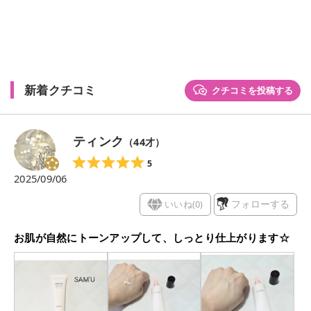
新着クチコミ
クチコミを投稿する
ティンク
（
44
才）
5
2025/09/06
いいね(
0
)
フォローする
お肌が自然にトーンアップして、しっとり仕上がります☆