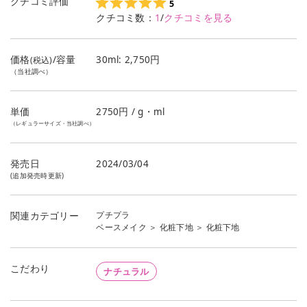
クチコミ評価
5
クチコミ数：
1
/
クチコミを見る
価格
/容量
30ml: 2,750円
(税込)
（当社調べ）
単価
2750
円 / g・ml
（レギュラーサイズ・当社調べ）
発売日
2024/03/04
(追加発売時更新)
プチプラ
関連カテゴリー
ベースメイク
＞
化粧下地
＞
化粧下地
こだわり
ナチュラル