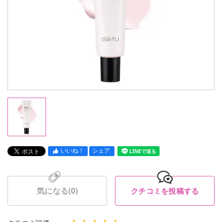
いいね！
シェア
LINEで送る
気になる(
0
)
クチコミを投稿する