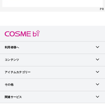
PR
利用者様へ
メンバーログイン
コンテンツ
無料メンバー登録
ランキング
アイテムカテゴリー
メンバー会員について
アイテム・クチコミ
スキンケア
その他
アイテム掲載リクエスト
ブランドから探す
ベースメイク
お問い合わせ（ブランド様）
関連サービス
COSMEbiについて
ピックアップ特集
ポイントメイク