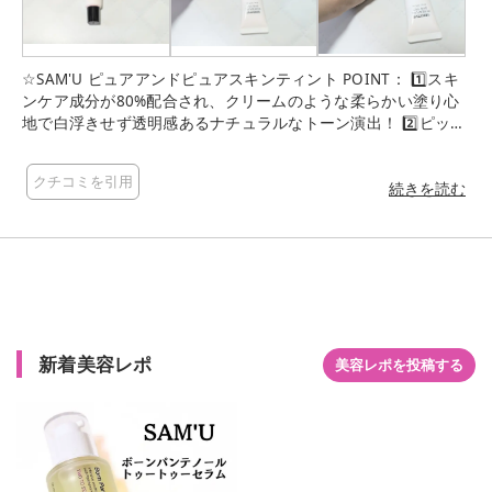
☆SAM'U ピュアアンドピュアスキンティント POINT： 1️⃣スキ
ンケア成分が80%配合され、クリームのような柔らかい塗り心
地で白浮きせず透明感あるナチュラルなトーン演出！ 2️⃣ピッタ
リ密着ベースで仕上がり！化粧ノリアップ！ 3️⃣ブルべやイエベ
どちらもOK！どんな肌トーンもツヤあふれる自然な桜色ベース
クチコミを引用
へ なめらかなテクスチャー。 お肌にスッと馴染んでベタつか
続きを読む
ず、とても心地良い使用感。 お肌が自然にトーンアップして、
しっとり仕上がります。 スキンティントを塗った後にクッショ
ンを使用すると、一層華やかなお肌になり、密着力がUPして化
粧ノリの良い仕上がりになりるので、クッションとセットで使
っています(^^)
新着美容レポ
美容レポを投稿する