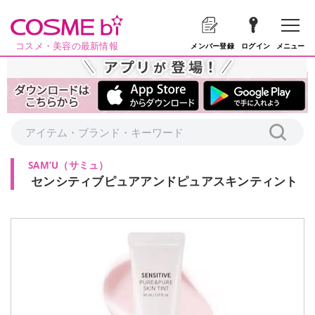
コスメ・美容の最新情報
メニュー
メンバー登録
ログイン
SAM’U
（
サミュ
）
センシティブピュアアンドピュアスキンティント