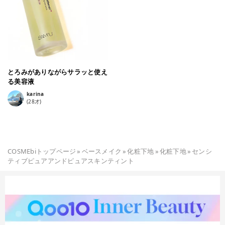
とろみがありながらサラッと使え
る美容液
karina
(
28
才)
COSMEbiトップページ
»
ベースメイク
»
化粧下地
»
化粧下地
»
センシ
ティブピュアアンドピュアスキンティント