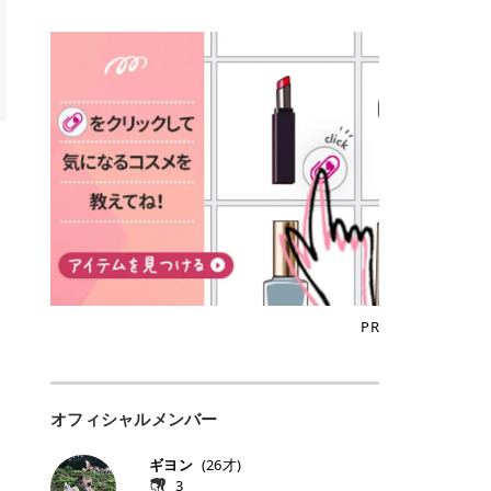
込)/5回 144,800円(税込)/5回 毛質に
Qoo10でのご購入はこちら CANMA
に触れた瞬間、ぷるんとしたジェリ
どに数分のせることで、集中保湿ケ
にぴったり。 Qoo10も、オリヤン
いでしょうか。 ズバリ、効果を実感
合わせて脱毛機を選択可能！有効期
KE むちぷるティント全色一覧 モモ
ーグロスが広がり、ふっくらボリュ
アとしても活用できます。 トナーパ
も、＠cosmeも、いつものコスメ購
するまでの期間や必要な施術回数が
限も5年と長くマイペースに通いや
｜血色感じるヌーディーピンク 桃の
ーム感のある仕上がりに✨ まるでリ
ッドの選び方 トナーパッドは、配合
入を“ちょっとお得”に変えられるの
大きな違いとして挙げられます！ 医
すい ラシャ メディオスターNeXT P
ような血色感を演出するヌーディー
フティングしたような、新しいリッ
成分やパッドの素材によって特徴が
が、トラミーリワードです✨ 今回
療脱毛は、医療機関（クリニックや
RO ジェントルYAGプロ 公式サイト
ピンク。 黄みと青みのバランスが良
プティンググロス💄 実際に使用した
異なります。 自分の肌悩みや理想の
は、トラミーリワードの特徴や活用
皮膚科など）だけで扱える高出力の
> ※医療脱毛は自由診療です。治療
く、自然になじむコーラル系カラー
方のクチコミ > 5 > プルプル > 唇に
仕上がりに合わせて選ぶことで、毎
方法、美容好きさんにおすすめな理
レーザーを使って、発毛組織にアプ
には赤み、痒み、火傷、毛嚢炎、一
です。 自然な血色感をプラスしてく
塗るPDRNグロス > > AMUSE ジェ
日のスキンケアに取り入れやすくな
由を詳しくご紹介します！ トラミー
ローチする施術といわれています。
時的な硬毛化などのリスクが伴いま
れるので、ナチュラルメイクとの相
ルフィットグロス > > ぷっくりツヤ
ります。 肌悩みに合わせて選ぶ パ
リワードとは？ 「トラミーリワー
そのため、少ない回数で永久脱毛
す。 目次▼ 1. エミナルクリニック
性抜群。 可愛らしく、多幸感のある
ツヤだけどベタっとした感じはなく
ッドの素材で選ぶ トナーパッドの使
ド」は、東証グロース上場企業であ
（※）を目指すことができます。
の魅力とは？選ばれる3つの特徴 ・
印象に仕上がります。 ワインベリー
て使いやすいですね。プランピング
い方 洗顔後すぐの清潔な肌に使用し
る株式会社アイズが運営する、安
（※永久脱毛とは一生毛が1本も生
最短6か月からの脱毛プランが選べ
｜気品をまとうローズレッド 深みの
効果で少しスーッとします。ここは
ます。 STEP1 エンボス面（凹凸
心・安全なポイントサイト機能で
えてこないという意味ではなく、ア
る！ ・全国60院以上＆21時まで営
ある青みレッド。 大人っぽく華やか
好き嫌いがあるかもしれませんが慣
面）で顔全体をやさしく拭き取りま
す。 トラミーリワードは、トラミー
メリカの基準に基づき「長期間にわ
業！ ・痛みに配慮した医療脱毛器の
な印象を与えるベリーカラーです。
れますね。 > > 分かりにくいけど、
す。 特に小鼻・あご・額など皮脂や
会員向けのポイントサービスです。
たって毛量が明らかに減少している
導入と肌トラブル対応 2. エミナル
ひと塗りで顔全体が華やかになり、
チップは片面がツルツル、片面がモ
古い角質が気になる部分は丁寧にな
対象ショップやサービスを利用する
状態が維持されること」を指しま
クリニックの口コミ・評判 3. エミ
リップを主役にしたメイクが完成。
ケモケになってます。 > > 桜グロス
じませましょう。 STEP2 パッドを
ことでポイントを獲得でき、貯まっ
す。） 一方のエステ脱毛は、出力が
ナルクリニックの全身脱毛料金プラ
クールで上品な雰囲気を演出できま
【日本限定色】：上品なピンクベー
裏返し、フラット面で顔全体をやさ
たポイントはAmazonギフト券やド
優しい機器を使うため痛みが少ない
ン ・全身脱毛の基本コースと料金
す。 フィグピューレ｜色っぽさと上
ジュ > > すももパールグロス【日本
PR
しく押さえながら化粧水をなじませ
ットマネーなどに交換できます。 普
のがメリットですが、毛根を破壊す
・追加費用がかからないシステム ・
品さを叶える赤みローズ 赤みとくす
限定色】：微細なラメがきらめく血
ます。 STEP3 その後は美容液・乳
段のネットショッピングを活用しな
ることはできないので一時的な減毛
支払い方法｜決済方法と医療ローン
みをほどよく含んだローズカラー。
色がよく見えるピンク。 > > どちら
液・クリームなど、普段どおりのス
がらポイントを貯められるため、ポ
にとどまります。結果的に、何度も
の活用も！ 4. エミナルクリニック
ニュートラルな発色で、肌色を選び
も上品で使いやすい色ですね。すも
キンケアを行います。 乾燥が気にな
イ活初心者でも始めやすいのが魅力
通う必要が出てくることが多くなり
の熱破壊式の脱毛機 5. エミナルク
にくい万能カラーです。 派手すぎず
もパールグロスの方がラメが入って
る部分には2〜5分程度のせて部分用
です✨ トラミーリワードの特徴 普
ます。 なお、医療脱毛は保険がきか
リニックのお得な割引・キャンペー
オフィシャルメンバー
落ち着いた印象に仕上がり、オン・
いるので華やかそうに見えるけど、
パックとして使用するのもおすすめ
段よく使っているコスメ通販サイト
ない自由診療なので、クリニックに
ン制度 ・学生プラン｜学生証の提示
オフ問わず使いやすいカラー。 きれ
付けてみると落ち着いた色ですね。
です。 おすすめトナーパッド7選 こ
を、トラミーリワード経由にするだ
よって料金設定が自由に決められて
で割引 ・ペア限定プラン｜家族や友
いめメイクにもカジュアルメイクに
> > スキンケア成分が配合されてい
ギヨン
(
26
才)
こからは、保湿ケアや肌荒れケア、
けでポイントが貯まるのが大きな魅
います。だからこそ、しっかり比較
人と一緒にスタートできる ・他社か
もマッチします。 ラズベリーケーキ
て保湿もしっかりしてくれます。最
3
毛穴ケアなど目的別におすすめのト
力です✨ 例えば、、、 ・メガ割の
して選ぶことが大切なのです。 医療