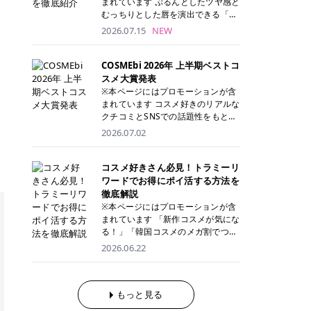
まれています ぷるんとしたツヤ感と
が多く、拭き取り後にそのまま部分
ら、コストパフォーマンスも重視し
す。 これから手軽に全身医療脱毛を
むっちりとした唇を演出できる「C
用パックとして使えるトナーパッド
たい方に！ メディオスターモノリス
始めたいと考えている方は、ぜひ最
ANMAKE（キャンメイク）むちぷる
2026.07.15
NEW
も増えています。 一方、拭き取り化
メディオスターNeXT PRO 公式サイ
後までチェックして、ご自身にぴっ
ティント」。 ティントならではの色
粧水は液体タイプのため、コットン
ト> レジーナクリニック 52,800円
たりのクリニック選びの参考にして
持ちに加え、プランパー効果※と保
に含ませて使用します。 使用量を調
(税込)/5回 99,000円(税込)/5回 ジェ
ください！ クリニック 全身＋VIO
湿ケアも叶えられることから、SNS
COSMEbi 2026年 上半期ベストコ
整しやすく、お気に入りの化粧水を
ントルシリーズを選べるため、脱毛
全身＋VIO＋顔 特徴 脱毛器 詳細 フ
でも話題の人気リップです。 「自分
スメ大賞発表
使いたい方やコストを抑えて続けた
機にこだわりたい方におすすめ！ ジ
レイアクリニック 52,800円(税込)/5
にはどのカラーが似合う？」「イエ
※本ページにはプロモーションが含
い方にもおすすめです。 トナーパッ
ェントルマックスプロ ジェントルマ
回 94,600円(税込)/5回 肌への負担
ベ・ブルベ別のおすすめは？」と気
まれています コスメ好きのリアルな
ドのメリット トナーパッドは、角質
ックスプロプラス ジェントルレーズ
に配慮しながら、コストパフォーマ
になっている方も多いのではないで
クチコミとSNSでの話題性をもとに
ケア・保湿ケア・部分用パックまで
プロ ソプラノチタニウム 公式サイ
ンスも重視したい方に！ メディオス
しょうか。 今回は6色のスウォッチ
選出された、COSMEbi 2026年上半
1枚で行える便利なスキンケアアイ
2026.07.02
ト> エミナルクリニック 49,500円
ターモノリス メディオスターNeXT
とともにご紹介！それぞれの色味や
期のベストコスメが決定！ 話題性・
テムです。 ここでは、トナーパッド
(税込)/6回 93,500円(税込)/6回 エミ
PRO 公式サイト> レジーナクリニッ
おすすめのパーソナルカラー、どん
使用感・仕上がりすべてを兼ね備え
を取り入れるメリットをご紹介しま
ナルクリニックの始めやすい料金設
ク 52,800円(税込)/5回 99,000円(税
なメイクに合うのかまで詳しく解説
た名品たちを、カテゴリ別にご紹介
コスメ好きさん必見！トラミーリ
す。 古い角質や皮脂汚れをやさしく
定！月々払いも安くて通いやすい ク
込)/5回 ジェントルシリーズを選べ
します✨ ※メイクアップ効果による
します。 本記事では、2025年11月
ワードでお得にポイ活する方法を
オフ トナーパッドを使用すること
リスタルプロ 公式サイト> リゼクリ
るため、脱毛機にこだわりたい方に
CANMAKE むちぷるティントとは？
～2026年4月までの半年間におい
徹底解説
で、洗顔だけでは落としきれない古
ニック 109,800円(税込)/5回 144,80
おすすめ！ ジェントルマックスプロ
CANMAKE むちぷるティントは、テ
て、COSMEbi内でのクチコミとSN
い角質や余分な皮脂汚れをやさしく
※本ページにはプロモーションが含
0円(税込)/5回 毛質に合わせて脱毛
ジェントルマックスプロプラス ジェ
ィント・プランパー・保湿ケアを1
Sでの話題性を元に選出されたコス
拭き取り、なめらかな肌へ整えま
まれています 「新作コスメが気にな
機を選択可能！有効期限も5年と長
ントルレーズプロ ソプラノチタニウ
本で叶えるリップです。 するすると
メやスキンケアなどの化粧品を「総
す。 保湿ケアまで1枚でできる 保湿
る！」「韓国コスメのメガ割でつい
くマイペースに通いやすい ラシャ
ム 公式サイト> エミナルクリニック
塗れるなめらかなテクスチャーで、
合」「デパコス」「プチプラ」「韓
成分を配合したトナーパッドなら、
買いすぎてしまう……」 そんな美容
メディオスターNeXT PRO ジェント
2026.06.22
49,500円(税込)/6回 93,500円(税
縦ジワをカバーしながら、むっちり
国コスメ」に分けて1位～3位までを
肌へうるおいを与えながらスキンケ
好きさんにおすすめなのが「トラミ
ルYAGプロ 公式サイト> ｜そもそも
込)/6回 エミナルクリニックの始め
としたツヤのある唇を演出します。
ランキング形式で発表！ 2026年上
アできるため、忙しい朝や夜の時短
ーリワード」です！ 普段のお買い物
医療脱毛って？エステ脱毛と何が違
やすい料金設定！月々払いも安くて
さらに、美容保湿成分を配合してい
半期 総合大賞 AMUSE（アミュー
ケアにもぴったりです。 部分パック
を少し工夫するだけでポイントを貯
うの？ 脱毛を考えたときに、まず悩
通いやすい クリスタルプロ 公式サ
るため、乾燥しにくくデイリー使い
ズ）「 ジェルフィットグロス」 👑
としても使える 多くのトナーパッド
められるため、コスメやスキンケア
もっと見る
むのが「医療脱毛とエステ脱毛、ど
イト> リゼクリニック 109,800円(税
にもぴったり！ アイテム詳細を見る
「ジェルフィットグロス」の特徴 唇
は、乾燥が気になる頬や額、小鼻な
にかかる費用を少しでも抑えたい方
っちがいいの？」ということではな