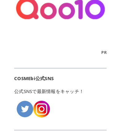
こからは、東京で人気のフレイアク
カリしたくありませんよね。エミナ
ント おすすめパーソナルカラー 02
> あんずのほのかに甘い香りがしま
るカーミングケアパッド」 ツボクサ
OFFクーポンなどを使って、SNSで
リニック・レジーナクリニック・エ
ルクリニックなら、最短1ヶ月ペー
モモ イエベ春・ブルベ夏 03 ワイン
すが > 強くないのでいつでも使える
エキス（保湿成分）配合で、肌荒れ
バズっている美容液やパック、限定
ミナルクリニック・リゼクリニック
スで通えるため、最短6ヶ月の全身
ベリー ブルベ冬 05 フィグピューレ
印象です > > 1本持っていると髪だ
や赤みが気になる肌をやさしく整え
の豪華キットをどこよりもお得にゲ
の4院について、おすすめのポイン
脱毛プランを選ぶことができます！
ブルベ夏・イエベ春 06 ラズベリー
けではなくボディやネイルケアにも
る低刺激設計のトナーパッドです。
ットできます✨ 豊富でリアルな口コ
トを詳しくご紹介します！ フレイア
（※予約状況や脱毛効果の個人差に
ケーキ ブルベ夏・ブルベ冬 07 フル
使えるのも◎ > > 引用元:コスメビ
アイテム詳細を見るQoo10での購入
ミや、ブランド公式ショップの出店
クリニック：選べるプランと女子に
よっては、6ヵ月で完了しない場合
ーツオレ イエベ春 40th ストロベリ
アイテム詳細を見るAmazonでのご
はこちら 4. SKINFOOD キャロット
も充実しているため、新作チェック
優しい手厚いサポート♡ ※満足度9
もあります）。 さらに、連続照射が
ーボンボン ブルベ夏 アイテム詳細
購入はこちら 2026年上半期 総合3
カロテン カーミングウォーターパッ
からリピート買いまで、美容マニア
6% 集計機関・アンケート内容：社
できる医療脱毛器を使っているた
を見るQoo10でのご購入はこちら
位 MAJOLICA MAJORCA（マジョリ
ド 「ゆらぎがちな肌をやさしく整え
の「欲しい」がすべて詰まったお買
内・施術済みフレイア顧客向けのア
め、全身の施術でも1回約60分で終
迷ったらこのカラーがおすすめ！ ナ
カ マジョルカ）「シャドーカスタマ
る植物由来カーミングケア」 βカロ
い物天国です。 Qoo10はこちら @C
ンケート 対象期間：2024/12/11～2
わります。 全国60院以上＆21時ま
PR
チュラルメイクなら「02 モモ」 自
イズ」 👑「シャドーカスタマイズ」
テンを含むにんじん由来成分で、乾
OSME アットコスメ（@cosme）
025/5/15 アンケート数:12606 フレ
で営業！ お仕事や学校の帰りにサク
然な血色感を演出できる万能カラ
の特徴 まばゆく発色フォルム整形シ
燥や外的刺激で不安定になりやすい
は、日本の美容マニアなら誰もが一
イアクリニックは、都内に新宿や渋
ッと寄りたい！という方にもエミナ
ー。 オフィスメイクなら「40th ス
ャドウ✨ 吸いこまれそうな奥行きの
肌をやさしく整えます。軽やかな使
度はお世話になる日本最大級の化粧
谷、銀座など7院があり、どこも駅
ルは強い味方。北海道から沖縄まで
トロベリーボンボン」 上品で落ち着
ある目もとをかなえる、フォルム整
用感も特長です。 アイテム詳細を見
品クチコミサイトです✨ 一番の魅力
から近くてアクセス抜群。平日は夜
全国に60院以上を展開しており、ど
いた印象に仕上がります。 毎日使い
形パウダーシャドウ。ひと塗りでま
るQoo10での購入はこちら 5. ANU
は、2,000万件を超える圧倒的なボ
COSMEbi公式SNS
21時まで開いているので、お仕事や
こも駅チカの好立地なんです。しか
やすい万能カラーなら「05 フィグ
ばゆく発色し、光の効果で目もとが
A 8ヒアルロン酸カテキンカーミン
リュームのリアルなクチコミ検索機
学校帰りにも通いやすいクリニック
も夜21時まで開いているので、忙し
ピューレ」 シーンを選ばず使える人
立体的に生まれ変わります。 実際に
グパッド 「うるおいを与えながら肌
能にあります。 自分の年齢や肌質
です。 ♡クイックプラン 時間をか
い毎日でも無理なく予定に組み込め
公式SNSで最新情報をキャッチ！
気カラーです。 韓国メイク・透明感
使用した方のクチコミ > 5 > 鮮やか
のキメを整えるバランスケアパッ
（乾燥肌・敏感肌など）、あるいは
けてしっかり脱毛。割引制度や保証
ます（※店舗によって診察時間は異
重視なら「06 ラズベリーケーキ」
発色✨ 吸い込まれそうな奥行きのあ
ド」 カテキン*1配合の極薄パッド
「毛穴」「美白」といった肌の悩み
サービスは充実！ 全身＋VIO 52,80
なります）。 そして嬉しいのが、施
青みピンクが透明感を引き立てま
る目もとを作れるアイシャドウ♡ >
で、肌にうるおいを与えながらキメ
に合わせてクチコミを絞り込めるた
0円(税込) 5回コース 所要時間が60
術室がカーテン仕切りではなくドア
す。 イエベ春なら「07 フルーツオ
パウダータイプなのに粉っぽさがな
を整え、すこやかな肌状態へ導くデ
め、自分に本当に合うコスメを失敗
分で完了 全身＋VIO＋顔 94,600円
付きの完全個室になっていること！
レ」 やわらかく可愛らしい印象に仕
くぴたっと密着♡発色が良くて煌め
イリーケアアイテムです。 *1 チャ
せずに見つけられる美容の羅針盤と
(税込) 5回コース 36箇所の脱毛が可
女性専用のプライベート空間なの
上がります。 よくある質問💡 色持
くパールが美しい✨ > 単色でも綺麗
カテキン（整肌成分） アイテム詳細
して絶大な信頼を得ています。 さら
能 ♡安心プラン １回、５回コー
で、周りの目を気にせずリラックス
ちはいい？ むちぷるティントはティ
にグラデーションを作れて簡単に立
を見るQoo10での購入はこちら 6.
に、年に数回発表される「ベストコ
ス、８回コースがあり、コース終了
して施術を受けられます。 痛みに配
ント処方のため、塗布後は色が定着
体感を出せます✨ > > カラーの名前
MEDIHEAL PDRNリフティングパッ
スメアワード（ベスコス）」は、日
後の追加照射の料金も設定していま
慮した医療脱毛器の導入と肌トラブ
しやすく、飲み物を飲んだあとでも
がまた可愛い💕 > PK321 ひとひら
ド 「ハリ感を意識したケアで肌をな
本の美容トレンドを大きく左右する