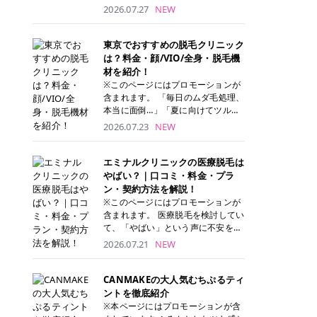
ナーパッド」は、化粧水や美容液を
2026.07.27
NEW
たっぷり含ませた丸型のコットンパ
ッド状のスキンケアアイテムです。
トナーパッドは洗顔後に肌をやさし
東京でおすすめの脱毛クリニック
く拭き取ることで、古い角質や余分
は？料金・顔/VIO/全身・脱毛機
な皮脂汚れをオフしながら、うるお
材を紹介！
いを与えられるのが特徴✨ さらに、
※このページにはプロモーションが
気になる部分には数分のせて部分用
含まれます。 「毎日のムダ毛処理、
パックとしても使用できるため、1
本当に面倒…」「夏に向けてツルツ
枚で「拭き取り」と「保湿ケア」の
ル肌になりたい！」 そう思って東京
2026.07.23
NEW
両方を叶えられます。 韓国コスメブ
で医療脱毛を探し始めても、クリニ
ランドを中心に人気を集めていまし
ックがたくさんありすぎてどこを選
たが、現在では日本でも定番のスキ
べばいいの？と迷ってしまいますよ
エミナルクリニックの医療脱毛は
ンケアアイテムとして幅広い世代に
ね。 この記事では、医療脱毛の基本
やばい？｜口コミ・料金・プラ
愛用されています。 トナーパッドの
から、東京で特に通いやすいフレイ
ン・契約方法を解説！
特徴 トナーパッドと拭き取り化粧水
アクリニック・レジーナクリニッ
※このページにはプロモーションが
の違い 「トナーパッド」と「拭き取
ク・エミナルクリニック・リゼクリ
含まれます。 医療脱毛を検討してい
り化粧水」はどちらも洗顔後に使用
ニックの4院について、分かりやす
て、「やばい」という声に不安を抱
するスキンケアアイテムですが、使
く解説します。 自分にぴったりのク
える方も多いのではないでしょう
2026.07.21
NEW
い方や特徴に違いがあります。 トナ
リニックを見つけて、面倒な自己処
か。 この記事では、エミナルクリニ
ーパッドは、化粧水があらかじめパ
理から卒業しちゃいましょう♪ クリ
ックの全身脱毛プランの詳しい料金
ッドに含まれているため、コットン
ニック 全身＋VIO 全身＋VIO＋顔 特
体系をはじめ、学生や友人同士でお
CANMAKEの大人気むちぷるティ
を用意する手間がなく、忙しい朝で
徴 脱毛器 詳細 フレイアクリニック
得になる割引キャンペーン、無料カ
ントを徹底紹介
もサッと使えるのが魅力です。 ま
52,800円(税込)/5回 94,600円(税
ウンセリングから施術までの具体的
※本ページにはプロモーションが含
た、保湿成分を豊富に配合した商品
込)/5回 肌への負担に配慮しなが
なステップを分かりやすく解説しま