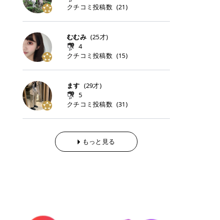
らの「のりかえ」や「お友だち紹
｜甘く可愛いモーヴピンク 鮮やかな
近、乾燥していた唇がプルンと見え
クチコミ投稿数
ナーパッドをご紹介します。 毎日使
タイミングで利用することが多いQ
(
21
)
脱毛の「熱破壊式」と「蓄熱式」と
介」も！ 6. 予約から脱毛施術まで
青みを感じるラズベリーピンク。 フ
てうれちい！ > > 引用元:コスメビ
いやすいトナーパッドから、スペシ
oo10 ・口コミを見ながら購入する
は？ 医療脱毛のレーザー機器には、
のステップ ・無料カウンセリングの
ェミニンな雰囲気を演出できる可愛
アイテム詳細を見るQoo10でのご購
ャルケアにぴったりなトナーパッド
＠cosme ・韓国コスメをチェック
大きく分けて「熱破壊式」と「蓄熱
予約方法 ・カウンセリング当日の持
らしいカラーです。 透明感を引き立
入はこちら 2026年上半期 総合2位
まで厳選しました。 1. MEDICUBE
する際によく見るOLIVE YOUNG GL
式」の2種類があり、それぞれ得意
むむみ
(
25
才)
ち物 ・医師の問診とプラン提案 ・
てながら、甘さのある印象に。 韓国
柳屋（ヤナギヤ）「柳屋 あんず
PDRNピンクコラーゲンゲルトナー
OBAL など、すでに使い慣れている
な毛質が違います。 * 熱破壊式 高
施術当日の流れと次回予約の取り方
4
メイクやピンクメイクとも相性抜群
油」 👑「柳屋 あんず油」の特徴 1
パッド 「うるおいとハリ感をサポー
サイトが対象になっている場合も多
出力のレーザーをバチッ！と当て
7. 店舗一覧と美容医療メニュー ・
クチコミ投稿数
(
15
)
です。 フルーツオレ｜ピュア感あふ
00％植物由来の「柳屋 あんず油」
トし、なめらかな肌へ導く高密着ゲ
く、お買い物の内容や流れを変える
て、毛根の発毛組織に向けてレーザ
全国60院以上！エミナルクリニック
れるミルキーコーラル 白みを含んだ
フワッと香りさらっとまとまり、ツ
ルパッド」 PDRNやコラーゲン成分
必要はありません。 「どうせ買う予
ーを照射します。ワキやVIOのよう
の店舗一覧 ・脱毛だけじゃない！美
ミルキーなコーラルカラー。 やさし
ヤのある美しい髪に導きます。 ヘア
を配合し、乾燥やハリ不足が気にな
定だったコスメ」をトラミーリワー
な、太くて濃い毛にも使用が可能で
容医療メニュー 8. まとめ ｜エミナ
くふんわり発色し、粘膜リップのよ
だけでなく、ボディケア・ネイルケ
ます
(
29
才)
る肌をしっとり整えるゲルタイプの
ドを経由するだけで、ポイントも一
す！その分、輪ゴムで弾かれたよう
ルクリニックの魅力とは？選ばれる
うな仕上がりになります。 柔らかく
アなど幅広く保湿ケア。 実際に使用
5
トナーパッド。密着力が高く、スキ
緒に受け取れる、そんな手軽さがあ
な強い痛みを感じやすい傾向があり
3つの特徴 ※1 開業2019年3月20日
可愛らしい印象になり、毎日使いた
した方のクチコミ > 5 > 1本あると
クチコミ投稿数
ンケアの土台ケアとして取り入れや
ります✨ またトラミーリワードに
(
31
)
ます。 * 蓄熱式 低出力のレーザー
～2026年6月30日時点(医療脱毛、
くなるナチュラルカラー。 スクール
便利なオイル😊 > 柳屋 あんず油 >
すいアイテムです。 アイテム詳細を
は、以下のような特徴があります！
を連続で当てて、毛の成長をコント
ハイフ、ダーマペン、美容点滴、医
メイクやオフィスメイクにもおすす
> ──────────── > > 100%植
見るQoo10での購入はこちら 2. BIO
・1ポイント＝1円でわかりやすい
ロールする部分（バルジ領域）にじ
療ダイエットなど) 「早く綺麗にな
めです。 40TH ストロベリーボンボ
物由来のオイル > > 白髪染めで傷ん
DANCE コラーゲンゲルトナーパッ
・選べるe-GIFT・Amazonギフト
わじわ熱を伝える方式です。急激な
りたいけど、痛いのはイヤだし、通
ン｜上品なピンクベージュ 黄みを抑
でいてパサついているので > オイル
ド 「うるおいを与えながら肌をやわ
券・ドットマネーなどに交換できる
熱さを感じにくく、痛みや肌への負
もっと見る
う時間もない…」医療脱毛にそんな
えたクリーミーなピンクベージュ。
は必需品です > > 少しとろみがある
らかく整える保湿ケアパッド」 ゲル
・トラミー会員なら無料で利用でき
担を抑えやすいのが嬉しいポイン
ハードルを感じていませんか？エミ
ほんのり青みを感じる絶妙なカラー
ものの、さらっと軽めのオイル > >
素材ならではの高密着設計で、肌に
る ・ポイ活初心者でも始めやすい
ト。顔や背中などの産毛や細い毛に
ナルクリニックは、そんな私たちの
で、自然な血色感を演出します。 肌
ベタつかなくて髪につけるとサラサ
うるおいを与えながらやさしく整え
編集部が厳選！トラミーリワードお
向いています。 最近は、この両方を
ワガママを叶えてくれるクリニック
になじみながらも、唇をふんわり明
ラでツヤが出ます✨ > > ドライヤー
る保湿特化型トナーパッド。乾燥し
すすめ3選 QOO10 Qoo10（キュー
使い分けられる優秀な脱毛機を導入
なんです！多くの女性から選ばれて
るく見せてくれるカラー。 オフィス
前とドライヤー後に使っていますが
やすい肌をふっくらとした印象に導
テン）は、話題の韓国コスメや最新
しているクリニックも増えているの
いる3つの魅力をご紹介します。 最
メイクやナチュラルメイクにもぴっ
> 髪がペタッとならなくて気に入っ
きます。 アイテム詳細を見るQoo1
のトレンドスキンケアがいち早く、
で、自分の毛質に合わせてお任せで
短6か月からの脱毛プランが選べ
たりです。 アイテム詳細を見るQoo
てます😊 > > ワンタッチキャップな
0での購入はこちら 3. SKIN1004 セ
驚きの価格で手に入る大人気の通販
きることが多いですよ。 ｜東京でお
る！ 「せっかく脱毛を始めたのに、
10でのご購入はこちら イエベ・ブ
ので開けやすく > 1滴ずつ出るので
ンテラ クイックカーミングパッド
サイトです！ 特に年4回開催される
すすめの医療脱毛クリニック4選 こ
次の予約が数ヶ月先…」なんてガッ
ルベ別おすすめカラー むちぷるティ
量を調節しやすく使いやすいです >
「ゆらぎやすい肌をすこやかに整え
ビッグセール「メガ割」では、20%