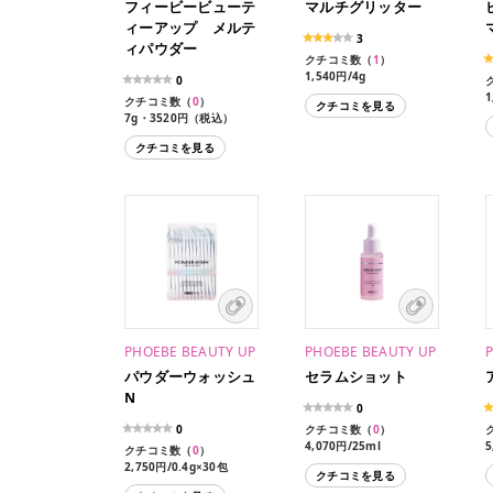
フィービービューテ
マルチグリッター
ィーアップ メルテ
3
ィパウダー
クチコミ数（
1
）
1,540円/4g
0
1
クチコミ数（
0
）
クチコミを見る
7g・3520円（税込）
クチコミを見る
PHOEBE BEAUTY UP
PHOEBE BEAUTY UP
パウダーウォッシュ
セラムショット
N
0
0
クチコミ数（
0
）
4,070円/25ml
5
クチコミ数（
0
）
2,750円/0.4g×30包
クチコミを見る