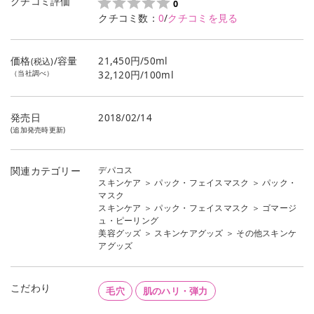
クチコミ評価
0
クチコミ数：
0
/
クチコミを見る
価格
/容量
21,450円/50ml
(税込)
（当社調べ）
32,120円/100ml
発売日
2018/02/14
(追加発売時更新)
デパコス
関連カテゴリー
スキンケア
＞
パック・フェイスマスク
＞
パック・
マスク
スキンケア
＞
パック・フェイスマスク
＞
ゴマージ
ュ・ピーリング
美容グッズ
＞
スキンケアグッズ
＞
その他スキンケ
アグッズ
こだわり
毛穴
肌のハリ・弾力