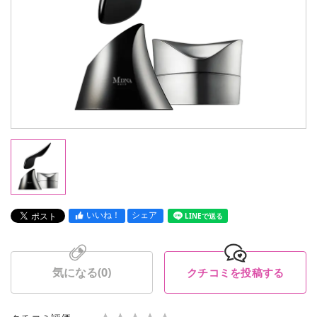
いいね！
シェア
LINEで送る
気になる(
0
)
クチコミを投稿する