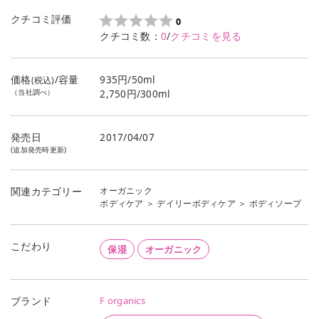
クチコミ評価
0
クチコミ数：
0
/
クチコミを見る
価格
/容量
935円/50ml
(税込)
（当社調べ）
2,750円/300ml
発売日
2017/04/07
(追加発売時更新)
オーガニック
関連カテゴリー
ボディケア
＞
デイリーボディケア
＞
ボディソープ
こだわり
保湿
オーガニック
F organics
ブランド