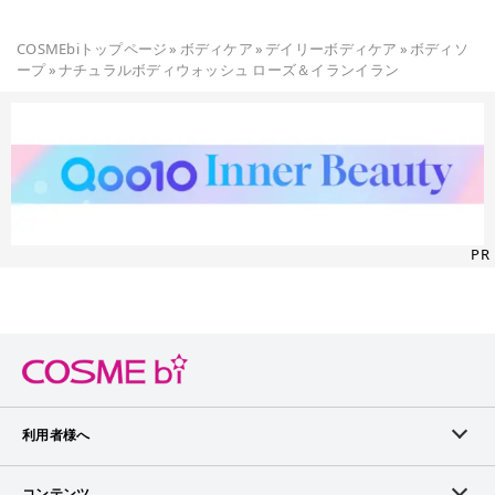
COSMEbiトップページ
»
ボディケア
»
デイリーボディケア
»
ボディソ
ープ
»
ナチュラルボディウォッシュ ローズ＆イランイラン
PR
利用者様へ
メンバーログイン
コンテンツ