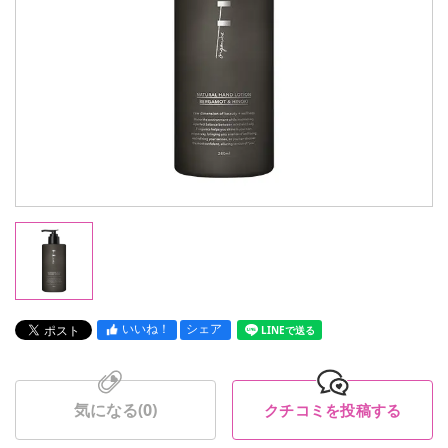
いいね！
シェア
LINEで送る
気になる(
0
)
クチコミを投稿する