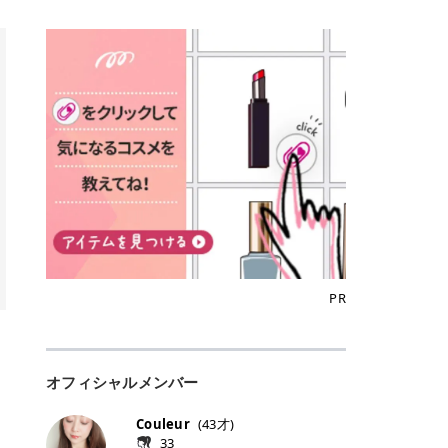
込)/5回 144,800円(税込)/5回 毛質に
Qoo10でのご購入はこちら CANMA
に触れた瞬間、ぷるんとしたジェリ
どに数分のせることで、集中保湿ケ
にぴったり。 Qoo10も、オリヤン
いでしょうか。 ズバリ、効果を実感
合わせて脱毛機を選択可能！有効期
KE むちぷるティント全色一覧 モモ
ーグロスが広がり、ふっくらボリュ
アとしても活用できます。 トナーパ
も、＠cosmeも、いつものコスメ購
するまでの期間や必要な施術回数が
限も5年と長くマイペースに通いや
｜血色感じるヌーディーピンク 桃の
ーム感のある仕上がりに✨ まるでリ
ッドの選び方 トナーパッドは、配合
入を“ちょっとお得”に変えられるの
大きな違いとして挙げられます！ 医
すい ラシャ メディオスターNeXT P
ような血色感を演出するヌーディー
フティングしたような、新しいリッ
成分やパッドの素材によって特徴が
が、トラミーリワードです✨ 今回
療脱毛は、医療機関（クリニックや
RO ジェントルYAGプロ 公式サイト
ピンク。 黄みと青みのバランスが良
プティンググロス💄 実際に使用した
異なります。 自分の肌悩みや理想の
は、トラミーリワードの特徴や活用
皮膚科など）だけで扱える高出力の
> ※医療脱毛は自由診療です。治療
く、自然になじむコーラル系カラー
方のクチコミ > 5 > プルプル > 唇に
仕上がりに合わせて選ぶことで、毎
方法、美容好きさんにおすすめな理
レーザーを使って、発毛組織にアプ
には赤み、痒み、火傷、毛嚢炎、一
です。 自然な血色感をプラスしてく
塗るPDRNグロス > > AMUSE ジェ
日のスキンケアに取り入れやすくな
由を詳しくご紹介します！ トラミー
ローチする施術といわれています。
時的な硬毛化などのリスクが伴いま
れるので、ナチュラルメイクとの相
ルフィットグロス > > ぷっくりツヤ
ります。 肌悩みに合わせて選ぶ パ
リワードとは？ 「トラミーリワー
そのため、少ない回数で永久脱毛
す。 目次▼ 1. エミナルクリニック
性抜群。 可愛らしく、多幸感のある
ツヤだけどベタっとした感じはなく
ッドの素材で選ぶ トナーパッドの使
ド」は、東証グロース上場企業であ
（※）を目指すことができます。
の魅力とは？選ばれる3つの特徴 ・
印象に仕上がります。 ワインベリー
て使いやすいですね。プランピング
い方 洗顔後すぐの清潔な肌に使用し
る株式会社アイズが運営する、安
（※永久脱毛とは一生毛が1本も生
最短6か月からの脱毛プランが選べ
｜気品をまとうローズレッド 深みの
効果で少しスーッとします。ここは
ます。 STEP1 エンボス面（凹凸
心・安全なポイントサイト機能で
えてこないという意味ではなく、ア
る！ ・全国60院以上＆21時まで営
ある青みレッド。 大人っぽく華やか
好き嫌いがあるかもしれませんが慣
面）で顔全体をやさしく拭き取りま
す。 トラミーリワードは、トラミー
メリカの基準に基づき「長期間にわ
業！ ・痛みに配慮した医療脱毛器の
な印象を与えるベリーカラーです。
れますね。 > > 分かりにくいけど、
す。 特に小鼻・あご・額など皮脂や
会員向けのポイントサービスです。
たって毛量が明らかに減少している
導入と肌トラブル対応 2. エミナル
ひと塗りで顔全体が華やかになり、
チップは片面がツルツル、片面がモ
古い角質が気になる部分は丁寧にな
対象ショップやサービスを利用する
状態が維持されること」を指しま
クリニックの口コミ・評判 3. エミ
リップを主役にしたメイクが完成。
ケモケになってます。 > > 桜グロス
じませましょう。 STEP2 パッドを
ことでポイントを獲得でき、貯まっ
す。） 一方のエステ脱毛は、出力が
ナルクリニックの全身脱毛料金プラ
クールで上品な雰囲気を演出できま
【日本限定色】：上品なピンクベー
裏返し、フラット面で顔全体をやさ
たポイントはAmazonギフト券やド
優しい機器を使うため痛みが少ない
ン ・全身脱毛の基本コースと料金
す。 フィグピューレ｜色っぽさと上
ジュ > > すももパールグロス【日本
PR
しく押さえながら化粧水をなじませ
ットマネーなどに交換できます。 普
のがメリットですが、毛根を破壊す
・追加費用がかからないシステム ・
品さを叶える赤みローズ 赤みとくす
限定色】：微細なラメがきらめく血
ます。 STEP3 その後は美容液・乳
段のネットショッピングを活用しな
ることはできないので一時的な減毛
支払い方法｜決済方法と医療ローン
みをほどよく含んだローズカラー。
色がよく見えるピンク。 > > どちら
液・クリームなど、普段どおりのス
がらポイントを貯められるため、ポ
にとどまります。結果的に、何度も
の活用も！ 4. エミナルクリニック
ニュートラルな発色で、肌色を選び
も上品で使いやすい色ですね。すも
キンケアを行います。 乾燥が気にな
イ活初心者でも始めやすいのが魅力
通う必要が出てくることが多くなり
の熱破壊式の脱毛機 5. エミナルク
にくい万能カラーです。 派手すぎず
もパールグロスの方がラメが入って
る部分には2〜5分程度のせて部分用
です✨ トラミーリワードの特徴 普
ます。 なお、医療脱毛は保険がきか
リニックのお得な割引・キャンペー
オフィシャルメンバー
落ち着いた印象に仕上がり、オン・
いるので華やかそうに見えるけど、
パックとして使用するのもおすすめ
段よく使っているコスメ通販サイト
ない自由診療なので、クリニックに
ン制度 ・学生プラン｜学生証の提示
オフ問わず使いやすいカラー。 きれ
付けてみると落ち着いた色ですね。
です。 おすすめトナーパッド7選 こ
を、トラミーリワード経由にするだ
よって料金設定が自由に決められて
で割引 ・ペア限定プラン｜家族や友
いめメイクにもカジュアルメイクに
> > スキンケア成分が配合されてい
Couleur
(
43
才)
こからは、保湿ケアや肌荒れケア、
けでポイントが貯まるのが大きな魅
います。だからこそ、しっかり比較
人と一緒にスタートできる ・他社か
もマッチします。 ラズベリーケーキ
て保湿もしっかりしてくれます。最
33
毛穴ケアなど目的別におすすめのト
力です✨ 例えば、、、 ・メガ割の
して選ぶことが大切なのです。 医療