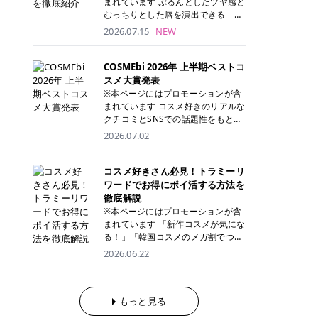
まれています ぷるんとしたツヤ感と
が多く、拭き取り後にそのまま部分
ら、コストパフォーマンスも重視し
す。 これから手軽に全身医療脱毛を
むっちりとした唇を演出できる「C
用パックとして使えるトナーパッド
たい方に！ メディオスターモノリス
始めたいと考えている方は、ぜひ最
ANMAKE（キャンメイク）むちぷる
2026.07.15
NEW
も増えています。 一方、拭き取り化
メディオスターNeXT PRO 公式サイ
後までチェックして、ご自身にぴっ
ティント」。 ティントならではの色
粧水は液体タイプのため、コットン
ト> レジーナクリニック 52,800円
たりのクリニック選びの参考にして
持ちに加え、プランパー効果※と保
に含ませて使用します。 使用量を調
(税込)/5回 99,000円(税込)/5回 ジェ
ください！ クリニック 全身＋VIO
湿ケアも叶えられることから、SNS
COSMEbi 2026年 上半期ベストコ
整しやすく、お気に入りの化粧水を
ントルシリーズを選べるため、脱毛
全身＋VIO＋顔 特徴 脱毛器 詳細 フ
でも話題の人気リップです。 「自分
スメ大賞発表
使いたい方やコストを抑えて続けた
機にこだわりたい方におすすめ！ ジ
レイアクリニック 52,800円(税込)/5
にはどのカラーが似合う？」「イエ
※本ページにはプロモーションが含
い方にもおすすめです。 トナーパッ
ェントルマックスプロ ジェントルマ
回 94,600円(税込)/5回 肌への負担
ベ・ブルベ別のおすすめは？」と気
まれています コスメ好きのリアルな
ドのメリット トナーパッドは、角質
ックスプロプラス ジェントルレーズ
に配慮しながら、コストパフォーマ
になっている方も多いのではないで
クチコミとSNSでの話題性をもとに
ケア・保湿ケア・部分用パックまで
プロ ソプラノチタニウム 公式サイ
ンスも重視したい方に！ メディオス
しょうか。 今回は6色のスウォッチ
選出された、COSMEbi 2026年上半
1枚で行える便利なスキンケアアイ
2026.07.02
ト> エミナルクリニック 49,500円
ターモノリス メディオスターNeXT
とともにご紹介！それぞれの色味や
期のベストコスメが決定！ 話題性・
テムです。 ここでは、トナーパッド
(税込)/6回 93,500円(税込)/6回 エミ
PRO 公式サイト> レジーナクリニッ
おすすめのパーソナルカラー、どん
使用感・仕上がりすべてを兼ね備え
を取り入れるメリットをご紹介しま
ナルクリニックの始めやすい料金設
ク 52,800円(税込)/5回 99,000円(税
なメイクに合うのかまで詳しく解説
た名品たちを、カテゴリ別にご紹介
コスメ好きさん必見！トラミーリ
す。 古い角質や皮脂汚れをやさしく
定！月々払いも安くて通いやすい ク
込)/5回 ジェントルシリーズを選べ
します✨ ※メイクアップ効果による
します。 本記事では、2025年11月
ワードでお得にポイ活する方法を
オフ トナーパッドを使用すること
リスタルプロ 公式サイト> リゼクリ
るため、脱毛機にこだわりたい方に
CANMAKE むちぷるティントとは？
～2026年4月までの半年間におい
徹底解説
で、洗顔だけでは落としきれない古
ニック 109,800円(税込)/5回 144,80
おすすめ！ ジェントルマックスプロ
CANMAKE むちぷるティントは、テ
て、COSMEbi内でのクチコミとSN
い角質や余分な皮脂汚れをやさしく
※本ページにはプロモーションが含
0円(税込)/5回 毛質に合わせて脱毛
ジェントルマックスプロプラス ジェ
ィント・プランパー・保湿ケアを1
Sでの話題性を元に選出されたコス
拭き取り、なめらかな肌へ整えま
まれています 「新作コスメが気にな
機を選択可能！有効期限も5年と長
ントルレーズプロ ソプラノチタニウ
本で叶えるリップです。 するすると
メやスキンケアなどの化粧品を「総
す。 保湿ケアまで1枚でできる 保湿
る！」「韓国コスメのメガ割でつい
くマイペースに通いやすい ラシャ
ム 公式サイト> エミナルクリニック
塗れるなめらかなテクスチャーで、
合」「デパコス」「プチプラ」「韓
成分を配合したトナーパッドなら、
買いすぎてしまう……」 そんな美容
メディオスターNeXT PRO ジェント
2026.06.22
49,500円(税込)/6回 93,500円(税
縦ジワをカバーしながら、むっちり
国コスメ」に分けて1位～3位までを
肌へうるおいを与えながらスキンケ
好きさんにおすすめなのが「トラミ
ルYAGプロ 公式サイト> ｜そもそも
込)/6回 エミナルクリニックの始め
としたツヤのある唇を演出します。
ランキング形式で発表！ 2026年上
アできるため、忙しい朝や夜の時短
ーリワード」です！ 普段のお買い物
医療脱毛って？エステ脱毛と何が違
やすい料金設定！月々払いも安くて
さらに、美容保湿成分を配合してい
半期 総合大賞 AMUSE（アミュー
ケアにもぴったりです。 部分パック
を少し工夫するだけでポイントを貯
うの？ 脱毛を考えたときに、まず悩
通いやすい クリスタルプロ 公式サ
るため、乾燥しにくくデイリー使い
ズ）「 ジェルフィットグロス」 👑
としても使える 多くのトナーパッド
められるため、コスメやスキンケア
もっと見る
むのが「医療脱毛とエステ脱毛、ど
イト> リゼクリニック 109,800円(税
にもぴったり！ アイテム詳細を見る
「ジェルフィットグロス」の特徴 唇
は、乾燥が気になる頬や額、小鼻な
にかかる費用を少しでも抑えたい方
っちがいいの？」ということではな