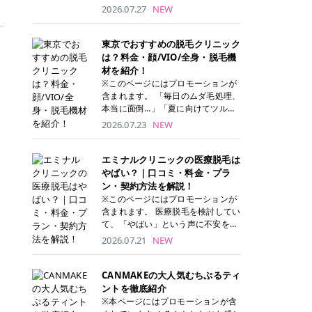
ナーパッド」は、化粧水や美容液を
2026.07.27
NEW
たっぷり含ませた丸型のコットンパ
ッド状のスキンケアアイテムです。
トナーパッドは洗顔後に肌をやさし
東京でおすすめの脱毛クリニック
く拭き取ることで、古い角質や余分
は？料金・顔/VIO/全身・脱毛機
な皮脂汚れをオフしながら、うるお
材を紹介！
いを与えられるのが特徴✨ さらに、
※このページにはプロモーションが
気になる部分には数分のせて部分用
含まれます。 「毎日のムダ毛処理、
パックとしても使用できるため、1
本当に面倒…」「夏に向けてツルツ
枚で「拭き取り」と「保湿ケア」の
ル肌になりたい！」 そう思って東京
2026.07.23
NEW
両方を叶えられます。 韓国コスメブ
で医療脱毛を探し始めても、クリニ
ランドを中心に人気を集めていまし
ックがたくさんありすぎてどこを選
たが、現在では日本でも定番のスキ
べばいいの？と迷ってしまいますよ
エミナルクリニックの医療脱毛は
ンケアアイテムとして幅広い世代に
ね。 この記事では、医療脱毛の基本
やばい？｜口コミ・料金・プラ
愛用されています。 トナーパッドの
から、東京で特に通いやすいフレイ
ン・契約方法を解説！
特徴 トナーパッドと拭き取り化粧水
アクリニック・レジーナクリニッ
※このページにはプロモーションが
の違い 「トナーパッド」と「拭き取
ク・エミナルクリニック・リゼクリ
含まれます。 医療脱毛を検討してい
り化粧水」はどちらも洗顔後に使用
ニックの4院について、分かりやす
て、「やばい」という声に不安を抱
するスキンケアアイテムですが、使
く解説します。 自分にぴったりのク
える方も多いのではないでしょう
2026.07.21
NEW
い方や特徴に違いがあります。 トナ
リニックを見つけて、面倒な自己処
か。 この記事では、エミナルクリニ
ーパッドは、化粧水があらかじめパ
理から卒業しちゃいましょう♪ クリ
ックの全身脱毛プランの詳しい料金
ッドに含まれているため、コットン
ニック 全身＋VIO 全身＋VIO＋顔 特
体系をはじめ、学生や友人同士でお
CANMAKEの大人気むちぷるティ
を用意する手間がなく、忙しい朝で
徴 脱毛器 詳細 フレイアクリニック
得になる割引キャンペーン、無料カ
ントを徹底紹介
もサッと使えるのが魅力です。 ま
52,800円(税込)/5回 94,600円(税
ウンセリングから施術までの具体的
※本ページにはプロモーションが含
た、保湿成分を豊富に配合した商品
込)/5回 肌への負担に配慮しなが
なステップを分かりやすく解説しま