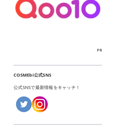
こからは、東京で人気のフレイアク
カリしたくありませんよね。エミナ
ント おすすめパーソナルカラー 02
> あんずのほのかに甘い香りがしま
るカーミングケアパッド」 ツボクサ
OFFクーポンなどを使って、SNSで
リニック・レジーナクリニック・エ
ルクリニックなら、最短1ヶ月ペー
モモ イエベ春・ブルベ夏 03 ワイン
すが > 強くないのでいつでも使える
エキス（保湿成分）配合で、肌荒れ
バズっている美容液やパック、限定
ミナルクリニック・リゼクリニック
スで通えるため、最短6ヶ月の全身
ベリー ブルベ冬 05 フィグピューレ
印象です > > 1本持っていると髪だ
や赤みが気になる肌をやさしく整え
の豪華キットをどこよりもお得にゲ
の4院について、おすすめのポイン
脱毛プランを選ぶことができます！
ブルベ夏・イエベ春 06 ラズベリー
けではなくボディやネイルケアにも
る低刺激設計のトナーパッドです。
ットできます✨ 豊富でリアルな口コ
トを詳しくご紹介します！ フレイア
（※予約状況や脱毛効果の個人差に
ケーキ ブルベ夏・ブルベ冬 07 フル
使えるのも◎ > > 引用元:コスメビ
アイテム詳細を見るQoo10での購入
ミや、ブランド公式ショップの出店
クリニック：選べるプランと女子に
よっては、6ヵ月で完了しない場合
ーツオレ イエベ春 40th ストロベリ
アイテム詳細を見るAmazonでのご
はこちら 4. SKINFOOD キャロット
も充実しているため、新作チェック
優しい手厚いサポート♡ ※満足度9
もあります）。 さらに、連続照射が
ーボンボン ブルベ夏 アイテム詳細
購入はこちら 2026年上半期 総合3
カロテン カーミングウォーターパッ
からリピート買いまで、美容マニア
6% 集計機関・アンケート内容：社
できる医療脱毛器を使っているた
を見るQoo10でのご購入はこちら
位 MAJOLICA MAJORCA（マジョリ
ド 「ゆらぎがちな肌をやさしく整え
の「欲しい」がすべて詰まったお買
内・施術済みフレイア顧客向けのア
め、全身の施術でも1回約60分で終
迷ったらこのカラーがおすすめ！ ナ
カ マジョルカ）「シャドーカスタマ
る植物由来カーミングケア」 βカロ
い物天国です。 Qoo10はこちら @C
ンケート 対象期間：2024/12/11～2
わります。 全国60院以上＆21時ま
PR
チュラルメイクなら「02 モモ」 自
イズ」 👑「シャドーカスタマイズ」
テンを含むにんじん由来成分で、乾
OSME アットコスメ（@cosme）
025/5/15 アンケート数:12606 フレ
で営業！ お仕事や学校の帰りにサク
然な血色感を演出できる万能カラ
の特徴 まばゆく発色フォルム整形シ
燥や外的刺激で不安定になりやすい
は、日本の美容マニアなら誰もが一
イアクリニックは、都内に新宿や渋
ッと寄りたい！という方にもエミナ
ー。 オフィスメイクなら「40th ス
ャドウ✨ 吸いこまれそうな奥行きの
肌をやさしく整えます。軽やかな使
度はお世話になる日本最大級の化粧
谷、銀座など7院があり、どこも駅
ルは強い味方。北海道から沖縄まで
トロベリーボンボン」 上品で落ち着
ある目もとをかなえる、フォルム整
用感も特長です。 アイテム詳細を見
品クチコミサイトです✨ 一番の魅力
から近くてアクセス抜群。平日は夜
全国に60院以上を展開しており、ど
いた印象に仕上がります。 毎日使い
形パウダーシャドウ。ひと塗りでま
るQoo10での購入はこちら 5. ANU
は、2,000万件を超える圧倒的なボ
COSMEbi公式SNS
21時まで開いているので、お仕事や
こも駅チカの好立地なんです。しか
やすい万能カラーなら「05 フィグ
ばゆく発色し、光の効果で目もとが
A 8ヒアルロン酸カテキンカーミン
リュームのリアルなクチコミ検索機
学校帰りにも通いやすいクリニック
も夜21時まで開いているので、忙し
ピューレ」 シーンを選ばず使える人
立体的に生まれ変わります。 実際に
グパッド 「うるおいを与えながら肌
能にあります。 自分の年齢や肌質
です。 ♡クイックプラン 時間をか
い毎日でも無理なく予定に組み込め
公式SNSで最新情報をキャッチ！
気カラーです。 韓国メイク・透明感
使用した方のクチコミ > 5 > 鮮やか
のキメを整えるバランスケアパッ
（乾燥肌・敏感肌など）、あるいは
けてしっかり脱毛。割引制度や保証
ます（※店舗によって診察時間は異
重視なら「06 ラズベリーケーキ」
発色✨ 吸い込まれそうな奥行きのあ
ド」 カテキン*1配合の極薄パッド
「毛穴」「美白」といった肌の悩み
サービスは充実！ 全身＋VIO 52,80
なります）。 そして嬉しいのが、施
青みピンクが透明感を引き立てま
る目もとを作れるアイシャドウ♡ >
で、肌にうるおいを与えながらキメ
に合わせてクチコミを絞り込めるた
0円(税込) 5回コース 所要時間が60
術室がカーテン仕切りではなくドア
す。 イエベ春なら「07 フルーツオ
パウダータイプなのに粉っぽさがな
を整え、すこやかな肌状態へ導くデ
め、自分に本当に合うコスメを失敗
分で完了 全身＋VIO＋顔 94,600円
付きの完全個室になっていること！
レ」 やわらかく可愛らしい印象に仕
くぴたっと密着♡発色が良くて煌め
イリーケアアイテムです。 *1 チャ
せずに見つけられる美容の羅針盤と
(税込) 5回コース 36箇所の脱毛が可
女性専用のプライベート空間なの
上がります。 よくある質問💡 色持
くパールが美しい✨ > 単色でも綺麗
カテキン（整肌成分） アイテム詳細
して絶大な信頼を得ています。 さら
能 ♡安心プラン １回、５回コー
で、周りの目を気にせずリラックス
ちはいい？ むちぷるティントはティ
にグラデーションを作れて簡単に立
を見るQoo10での購入はこちら 6.
に、年に数回発表される「ベストコ
ス、８回コースがあり、コース終了
して施術を受けられます。 痛みに配
ント処方のため、塗布後は色が定着
体感を出せます✨ > > カラーの名前
MEDIHEAL PDRNリフティングパッ
スメアワード（ベスコス）」は、日
後の追加照射の料金も設定していま
慮した医療脱毛器の導入と肌トラブ
しやすく、飲み物を飲んだあとでも
がまた可愛い💕 > PK321 ひとひら
ド 「ハリ感を意識したケアで肌をな
本の美容トレンドを大きく左右する