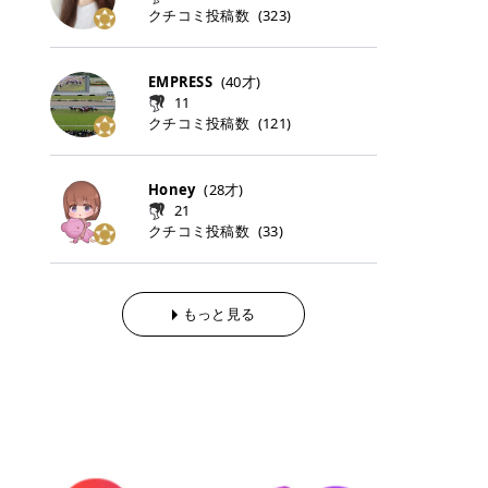
らの「のりかえ」や「お友だち紹
｜甘く可愛いモーヴピンク 鮮やかな
近、乾燥していた唇がプルンと見え
クチコミ投稿数
ナーパッドをご紹介します。 毎日使
タイミングで利用することが多いQ
(
323
)
脱毛の「熱破壊式」と「蓄熱式」と
介」も！ 6. 予約から脱毛施術まで
青みを感じるラズベリーピンク。 フ
てうれちい！ > > 引用元:コスメビ
いやすいトナーパッドから、スペシ
oo10 ・口コミを見ながら購入する
は？ 医療脱毛のレーザー機器には、
のステップ ・無料カウンセリングの
ェミニンな雰囲気を演出できる可愛
アイテム詳細を見るQoo10でのご購
ャルケアにぴったりなトナーパッド
＠cosme ・韓国コスメをチェック
大きく分けて「熱破壊式」と「蓄熱
予約方法 ・カウンセリング当日の持
らしいカラーです。 透明感を引き立
入はこちら 2026年上半期 総合2位
まで厳選しました。 1. MEDICUBE
する際によく見るOLIVE YOUNG GL
式」の2種類があり、それぞれ得意
EMPRESS
(
40
才)
ち物 ・医師の問診とプラン提案 ・
てながら、甘さのある印象に。 韓国
柳屋（ヤナギヤ）「柳屋 あんず
PDRNピンクコラーゲンゲルトナー
OBAL など、すでに使い慣れている
な毛質が違います。 * 熱破壊式 高
施術当日の流れと次回予約の取り方
11
メイクやピンクメイクとも相性抜群
油」 👑「柳屋 あんず油」の特徴 1
パッド 「うるおいとハリ感をサポー
サイトが対象になっている場合も多
出力のレーザーをバチッ！と当て
7. 店舗一覧と美容医療メニュー ・
クチコミ投稿数
(
121
)
です。 フルーツオレ｜ピュア感あふ
00％植物由来の「柳屋 あんず油」
トし、なめらかな肌へ導く高密着ゲ
く、お買い物の内容や流れを変える
て、毛根の発毛組織に向けてレーザ
全国60院以上！エミナルクリニック
れるミルキーコーラル 白みを含んだ
フワッと香りさらっとまとまり、ツ
ルパッド」 PDRNやコラーゲン成分
必要はありません。 「どうせ買う予
ーを照射します。ワキやVIOのよう
の店舗一覧 ・脱毛だけじゃない！美
ミルキーなコーラルカラー。 やさし
ヤのある美しい髪に導きます。 ヘア
を配合し、乾燥やハリ不足が気にな
定だったコスメ」をトラミーリワー
な、太くて濃い毛にも使用が可能で
容医療メニュー 8. まとめ ｜エミナ
くふんわり発色し、粘膜リップのよ
だけでなく、ボディケア・ネイルケ
Honey
(
28
才)
る肌をしっとり整えるゲルタイプの
ドを経由するだけで、ポイントも一
す！その分、輪ゴムで弾かれたよう
ルクリニックの魅力とは？選ばれる
うな仕上がりになります。 柔らかく
アなど幅広く保湿ケア。 実際に使用
21
トナーパッド。密着力が高く、スキ
緒に受け取れる、そんな手軽さがあ
な強い痛みを感じやすい傾向があり
3つの特徴 ※1 開業2019年3月20日
可愛らしい印象になり、毎日使いた
した方のクチコミ > 5 > 1本あると
クチコミ投稿数
ンケアの土台ケアとして取り入れや
ります✨ またトラミーリワードに
(
33
)
ます。 * 蓄熱式 低出力のレーザー
～2026年6月30日時点(医療脱毛、
くなるナチュラルカラー。 スクール
便利なオイル😊 > 柳屋 あんず油 >
すいアイテムです。 アイテム詳細を
は、以下のような特徴があります！
を連続で当てて、毛の成長をコント
ハイフ、ダーマペン、美容点滴、医
メイクやオフィスメイクにもおすす
> ──────────── > > 100%植
見るQoo10での購入はこちら 2. BIO
・1ポイント＝1円でわかりやすい
ロールする部分（バルジ領域）にじ
療ダイエットなど) 「早く綺麗にな
めです。 40TH ストロベリーボンボ
物由来のオイル > > 白髪染めで傷ん
DANCE コラーゲンゲルトナーパッ
・選べるe-GIFT・Amazonギフト
わじわ熱を伝える方式です。急激な
りたいけど、痛いのはイヤだし、通
ン｜上品なピンクベージュ 黄みを抑
でいてパサついているので > オイル
ド 「うるおいを与えながら肌をやわ
券・ドットマネーなどに交換できる
熱さを感じにくく、痛みや肌への負
もっと見る
う時間もない…」医療脱毛にそんな
えたクリーミーなピンクベージュ。
は必需品です > > 少しとろみがある
らかく整える保湿ケアパッド」 ゲル
・トラミー会員なら無料で利用でき
担を抑えやすいのが嬉しいポイン
ハードルを感じていませんか？エミ
ほんのり青みを感じる絶妙なカラー
ものの、さらっと軽めのオイル > >
素材ならではの高密着設計で、肌に
る ・ポイ活初心者でも始めやすい
ト。顔や背中などの産毛や細い毛に
ナルクリニックは、そんな私たちの
で、自然な血色感を演出します。 肌
ベタつかなくて髪につけるとサラサ
うるおいを与えながらやさしく整え
編集部が厳選！トラミーリワードお
向いています。 最近は、この両方を
ワガママを叶えてくれるクリニック
になじみながらも、唇をふんわり明
ラでツヤが出ます✨ > > ドライヤー
る保湿特化型トナーパッド。乾燥し
すすめ3選 QOO10 Qoo10（キュー
使い分けられる優秀な脱毛機を導入
なんです！多くの女性から選ばれて
るく見せてくれるカラー。 オフィス
前とドライヤー後に使っていますが
やすい肌をふっくらとした印象に導
テン）は、話題の韓国コスメや最新
しているクリニックも増えているの
いる3つの魅力をご紹介します。 最
メイクやナチュラルメイクにもぴっ
> 髪がペタッとならなくて気に入っ
きます。 アイテム詳細を見るQoo1
のトレンドスキンケアがいち早く、
で、自分の毛質に合わせてお任せで
短6か月からの脱毛プランが選べ
たりです。 アイテム詳細を見るQoo
てます😊 > > ワンタッチキャップな
0での購入はこちら 3. SKIN1004 セ
驚きの価格で手に入る大人気の通販
きることが多いですよ。 ｜東京でお
る！ 「せっかく脱毛を始めたのに、
10でのご購入はこちら イエベ・ブ
ので開けやすく > 1滴ずつ出るので
ンテラ クイックカーミングパッド
サイトです！ 特に年4回開催される
すすめの医療脱毛クリニック4選 こ
次の予約が数ヶ月先…」なんてガッ
ルベ別おすすめカラー むちぷるティ
量を調節しやすく使いやすいです >
「ゆらぎやすい肌をすこやかに整え
ビッグセール「メガ割」では、20%