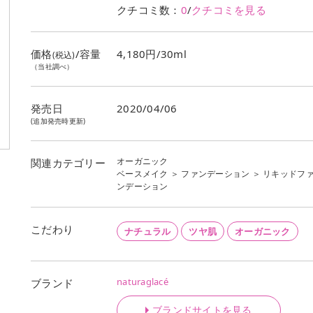
クチコミ数：
0
/
クチコミを見る
価格
/容量
4,180円/30ml
(税込)
（当社調べ）
発売日
2020/04/06
(追加発売時更新)
オーガニック
関連カテゴリー
ベースメイク
＞
ファンデーション
＞
リキッドフ
ンデーション
こだわり
ナチュラル
ツヤ肌
オーガニック
naturaglacé
ブランド
ブランドサイトを見る