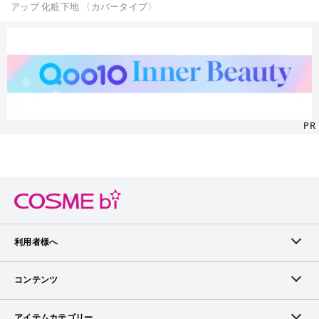
アップ 化粧下地 〈カバータイプ〉
PR
利用者様へ
メンバーログイン
コンテンツ
無料メンバー登録
ランキング
アイテムカテゴリー