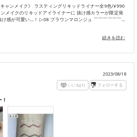
クメイクやブラウンメイクとの相性💯 秋っぽいカラーでこれ
続きを読む
効果はありつつも ブラックよりキツくならないから いい塩
のコシのある筆で ブレずにスッと
ころ🥹
ー#リキッドアイライナー#ブラウンマロンジュ#トープグレー
ウント#プチプラコスメ#コスメ好きさんと繋がりたい #コス
2023/08/18
気に入りコスメ#コスメ紹介#新作コスメ
いいね(
1
)
フォローする
ー！