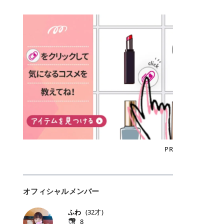
込)/5回 144,800円(税込)/5回 毛質に
Qoo10でのご購入はこちら CANMA
に触れた瞬間、ぷるんとしたジェリ
どに数分のせることで、集中保湿ケ
にぴったり。 Qoo10も、オリヤン
いでしょうか。 ズバリ、効果を実感
合わせて脱毛機を選択可能！有効期
KE むちぷるティント全色一覧 モモ
ーグロスが広がり、ふっくらボリュ
アとしても活用できます。 トナーパ
も、＠cosmeも、いつものコスメ購
するまでの期間や必要な施術回数が
限も5年と長くマイペースに通いや
｜血色感じるヌーディーピンク 桃の
ーム感のある仕上がりに✨ まるでリ
ッドの選び方 トナーパッドは、配合
入を“ちょっとお得”に変えられるの
大きな違いとして挙げられます！ 医
すい ラシャ メディオスターNeXT P
ような血色感を演出するヌーディー
フティングしたような、新しいリッ
成分やパッドの素材によって特徴が
が、トラミーリワードです✨ 今回
療脱毛は、医療機関（クリニックや
RO ジェントルYAGプロ 公式サイト
ピンク。 黄みと青みのバランスが良
プティンググロス💄 実際に使用した
異なります。 自分の肌悩みや理想の
は、トラミーリワードの特徴や活用
皮膚科など）だけで扱える高出力の
> ※医療脱毛は自由診療です。治療
く、自然になじむコーラル系カラー
方のクチコミ > 5 > プルプル > 唇に
仕上がりに合わせて選ぶことで、毎
方法、美容好きさんにおすすめな理
レーザーを使って、発毛組織にアプ
には赤み、痒み、火傷、毛嚢炎、一
です。 自然な血色感をプラスしてく
塗るPDRNグロス > > AMUSE ジェ
日のスキンケアに取り入れやすくな
由を詳しくご紹介します！ トラミー
ローチする施術といわれています。
時的な硬毛化などのリスクが伴いま
れるので、ナチュラルメイクとの相
ルフィットグロス > > ぷっくりツヤ
ります。 肌悩みに合わせて選ぶ パ
リワードとは？ 「トラミーリワー
そのため、少ない回数で永久脱毛
す。 目次▼ 1. エミナルクリニック
性抜群。 可愛らしく、多幸感のある
ツヤだけどベタっとした感じはなく
ッドの素材で選ぶ トナーパッドの使
ド」は、東証グロース上場企業であ
（※）を目指すことができます。
の魅力とは？選ばれる3つの特徴 ・
印象に仕上がります。 ワインベリー
て使いやすいですね。プランピング
い方 洗顔後すぐの清潔な肌に使用し
る株式会社アイズが運営する、安
（※永久脱毛とは一生毛が1本も生
最短6か月からの脱毛プランが選べ
｜気品をまとうローズレッド 深みの
効果で少しスーッとします。ここは
ます。 STEP1 エンボス面（凹凸
心・安全なポイントサイト機能で
えてこないという意味ではなく、ア
る！ ・全国60院以上＆21時まで営
ある青みレッド。 大人っぽく華やか
好き嫌いがあるかもしれませんが慣
面）で顔全体をやさしく拭き取りま
す。 トラミーリワードは、トラミー
メリカの基準に基づき「長期間にわ
業！ ・痛みに配慮した医療脱毛器の
な印象を与えるベリーカラーです。
れますね。 > > 分かりにくいけど、
す。 特に小鼻・あご・額など皮脂や
会員向けのポイントサービスです。
たって毛量が明らかに減少している
導入と肌トラブル対応 2. エミナル
ひと塗りで顔全体が華やかになり、
チップは片面がツルツル、片面がモ
古い角質が気になる部分は丁寧にな
対象ショップやサービスを利用する
状態が維持されること」を指しま
クリニックの口コミ・評判 3. エミ
リップを主役にしたメイクが完成。
ケモケになってます。 > > 桜グロス
じませましょう。 STEP2 パッドを
ことでポイントを獲得でき、貯まっ
す。） 一方のエステ脱毛は、出力が
ナルクリニックの全身脱毛料金プラ
クールで上品な雰囲気を演出できま
【日本限定色】：上品なピンクベー
裏返し、フラット面で顔全体をやさ
たポイントはAmazonギフト券やド
優しい機器を使うため痛みが少ない
ン ・全身脱毛の基本コースと料金
す。 フィグピューレ｜色っぽさと上
ジュ > > すももパールグロス【日本
PR
しく押さえながら化粧水をなじませ
ットマネーなどに交換できます。 普
のがメリットですが、毛根を破壊す
・追加費用がかからないシステム ・
品さを叶える赤みローズ 赤みとくす
限定色】：微細なラメがきらめく血
ます。 STEP3 その後は美容液・乳
段のネットショッピングを活用しな
ることはできないので一時的な減毛
支払い方法｜決済方法と医療ローン
みをほどよく含んだローズカラー。
色がよく見えるピンク。 > > どちら
液・クリームなど、普段どおりのス
がらポイントを貯められるため、ポ
にとどまります。結果的に、何度も
の活用も！ 4. エミナルクリニック
ニュートラルな発色で、肌色を選び
も上品で使いやすい色ですね。すも
キンケアを行います。 乾燥が気にな
イ活初心者でも始めやすいのが魅力
通う必要が出てくることが多くなり
の熱破壊式の脱毛機 5. エミナルク
にくい万能カラーです。 派手すぎず
もパールグロスの方がラメが入って
る部分には2〜5分程度のせて部分用
です✨ トラミーリワードの特徴 普
ます。 なお、医療脱毛は保険がきか
リニックのお得な割引・キャンペー
オフィシャルメンバー
落ち着いた印象に仕上がり、オン・
いるので華やかそうに見えるけど、
パックとして使用するのもおすすめ
段よく使っているコスメ通販サイト
ない自由診療なので、クリニックに
ン制度 ・学生プラン｜学生証の提示
オフ問わず使いやすいカラー。 きれ
付けてみると落ち着いた色ですね。
です。 おすすめトナーパッド7選 こ
を、トラミーリワード経由にするだ
よって料金設定が自由に決められて
で割引 ・ペア限定プラン｜家族や友
いめメイクにもカジュアルメイクに
> > スキンケア成分が配合されてい
ふわ
(
32
才)
こからは、保湿ケアや肌荒れケア、
けでポイントが貯まるのが大きな魅
います。だからこそ、しっかり比較
人と一緒にスタートできる ・他社か
もマッチします。 ラズベリーケーキ
て保湿もしっかりしてくれます。最
8
毛穴ケアなど目的別におすすめのト
力です✨ 例えば、、、 ・メガ割の
して選ぶことが大切なのです。 医療