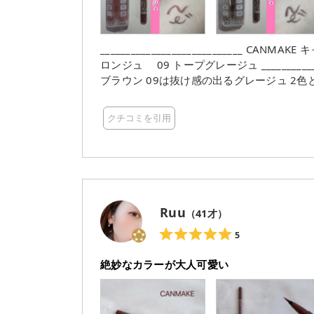
____________________________ CANMAKE キャンメイク ラスティングリキッドライナー 08 ブラウンマ
ロンジュ 09 トープグレージュ ____________________________ 2023年秋の限定色です🍂 08は赤み系
ブラウン 09は抜け感の出るグレージュ 2色ともとっても可愛い
いいし、 08は特に秋っぽカラーで人気でそうな気がします😊 筆はコシ
やすかったです！！ ただ、水や汗に少し弱そうな印象を受けたので、 汗のかかなそうな室内で過ごす日
クチコミを引用
に使いたい アイライナーだなと思いました☺️ CANMAKE様よりご提供いただいております。 #ガチ
ター_キャンメイク
Ruu
（
41
才）
5
絶妙なカラーが大人可愛い