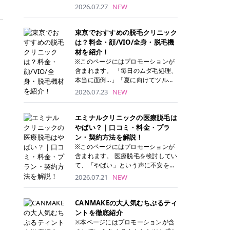
ナーパッド」は、化粧水や美容液を
2026.07.27
NEW
たっぷり含ませた丸型のコットンパ
ッド状のスキンケアアイテムです。
トナーパッドは洗顔後に肌をやさし
東京でおすすめの脱毛クリニック
く拭き取ることで、古い角質や余分
は？料金・顔/VIO/全身・脱毛機
な皮脂汚れをオフしながら、うるお
材を紹介！
いを与えられるのが特徴✨ さらに、
※このページにはプロモーションが
気になる部分には数分のせて部分用
含まれます。 「毎日のムダ毛処理、
パックとしても使用できるため、1
本当に面倒…」「夏に向けてツルツ
枚で「拭き取り」と「保湿ケア」の
ル肌になりたい！」 そう思って東京
2026.07.23
NEW
両方を叶えられます。 韓国コスメブ
で医療脱毛を探し始めても、クリニ
ランドを中心に人気を集めていまし
ックがたくさんありすぎてどこを選
たが、現在では日本でも定番のスキ
べばいいの？と迷ってしまいますよ
エミナルクリニックの医療脱毛は
ンケアアイテムとして幅広い世代に
ね。 この記事では、医療脱毛の基本
やばい？｜口コミ・料金・プラ
愛用されています。 トナーパッドの
から、東京で特に通いやすいフレイ
ン・契約方法を解説！
特徴 トナーパッドと拭き取り化粧水
アクリニック・レジーナクリニッ
※このページにはプロモーションが
の違い 「トナーパッド」と「拭き取
ク・エミナルクリニック・リゼクリ
含まれます。 医療脱毛を検討してい
り化粧水」はどちらも洗顔後に使用
ニックの4院について、分かりやす
て、「やばい」という声に不安を抱
するスキンケアアイテムですが、使
く解説します。 自分にぴったりのク
える方も多いのではないでしょう
2026.07.21
NEW
い方や特徴に違いがあります。 トナ
リニックを見つけて、面倒な自己処
か。 この記事では、エミナルクリニ
ーパッドは、化粧水があらかじめパ
理から卒業しちゃいましょう♪ クリ
ックの全身脱毛プランの詳しい料金
ッドに含まれているため、コットン
ニック 全身＋VIO 全身＋VIO＋顔 特
体系をはじめ、学生や友人同士でお
CANMAKEの大人気むちぷるティ
を用意する手間がなく、忙しい朝で
徴 脱毛器 詳細 フレイアクリニック
得になる割引キャンペーン、無料カ
ントを徹底紹介
もサッと使えるのが魅力です。 ま
52,800円(税込)/5回 94,600円(税
ウンセリングから施術までの具体的
※本ページにはプロモーションが含
た、保湿成分を豊富に配合した商品
込)/5回 肌への負担に配慮しなが
なステップを分かりやすく解説しま