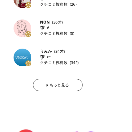
らの「のりかえ」や「お友だち紹
｜甘く可愛いモーヴピンク 鮮やかな
近、乾燥していた唇がプルンと見え
クチコミ投稿数
ナーパッドをご紹介します。 毎日使
タイミングで利用することが多いQ
(
26
)
脱毛の「熱破壊式」と「蓄熱式」と
介」も！ 6. 予約から脱毛施術まで
青みを感じるラズベリーピンク。 フ
てうれちい！ > > 引用元:コスメビ
いやすいトナーパッドから、スペシ
oo10 ・口コミを見ながら購入する
は？ 医療脱毛のレーザー機器には、
のステップ ・無料カウンセリングの
ェミニンな雰囲気を演出できる可愛
アイテム詳細を見るQoo10でのご購
ャルケアにぴったりなトナーパッド
＠cosme ・韓国コスメをチェック
大きく分けて「熱破壊式」と「蓄熱
予約方法 ・カウンセリング当日の持
らしいカラーです。 透明感を引き立
入はこちら 2026年上半期 総合2位
まで厳選しました。 1. MEDICUBE
する際によく見るOLIVE YOUNG GL
式」の2種類があり、それぞれ得意
NON
(
36
才)
ち物 ・医師の問診とプラン提案 ・
てながら、甘さのある印象に。 韓国
柳屋（ヤナギヤ）「柳屋 あんず
PDRNピンクコラーゲンゲルトナー
OBAL など、すでに使い慣れている
な毛質が違います。 * 熱破壊式 高
施術当日の流れと次回予約の取り方
6
メイクやピンクメイクとも相性抜群
油」 👑「柳屋 あんず油」の特徴 1
パッド 「うるおいとハリ感をサポー
サイトが対象になっている場合も多
出力のレーザーをバチッ！と当て
7. 店舗一覧と美容医療メニュー ・
クチコミ投稿数
(
8
)
です。 フルーツオレ｜ピュア感あふ
00％植物由来の「柳屋 あんず油」
トし、なめらかな肌へ導く高密着ゲ
く、お買い物の内容や流れを変える
て、毛根の発毛組織に向けてレーザ
全国60院以上！エミナルクリニック
れるミルキーコーラル 白みを含んだ
フワッと香りさらっとまとまり、ツ
ルパッド」 PDRNやコラーゲン成分
必要はありません。 「どうせ買う予
ーを照射します。ワキやVIOのよう
の店舗一覧 ・脱毛だけじゃない！美
ミルキーなコーラルカラー。 やさし
ヤのある美しい髪に導きます。 ヘア
を配合し、乾燥やハリ不足が気にな
定だったコスメ」をトラミーリワー
な、太くて濃い毛にも使用が可能で
容医療メニュー 8. まとめ ｜エミナ
くふんわり発色し、粘膜リップのよ
だけでなく、ボディケア・ネイルケ
うみか
(
34
才)
る肌をしっとり整えるゲルタイプの
ドを経由するだけで、ポイントも一
す！その分、輪ゴムで弾かれたよう
ルクリニックの魅力とは？選ばれる
うな仕上がりになります。 柔らかく
アなど幅広く保湿ケア。 実際に使用
65
トナーパッド。密着力が高く、スキ
緒に受け取れる、そんな手軽さがあ
な強い痛みを感じやすい傾向があり
3つの特徴 ※1 開業2019年3月20日
可愛らしい印象になり、毎日使いた
した方のクチコミ > 5 > 1本あると
クチコミ投稿数
ンケアの土台ケアとして取り入れや
ります✨ またトラミーリワードに
(
342
)
ます。 * 蓄熱式 低出力のレーザー
～2026年6月30日時点(医療脱毛、
くなるナチュラルカラー。 スクール
便利なオイル😊 > 柳屋 あんず油 >
すいアイテムです。 アイテム詳細を
は、以下のような特徴があります！
を連続で当てて、毛の成長をコント
ハイフ、ダーマペン、美容点滴、医
メイクやオフィスメイクにもおすす
> ──────────── > > 100%植
見るQoo10での購入はこちら 2. BIO
・1ポイント＝1円でわかりやすい
ロールする部分（バルジ領域）にじ
療ダイエットなど) 「早く綺麗にな
めです。 40TH ストロベリーボンボ
物由来のオイル > > 白髪染めで傷ん
DANCE コラーゲンゲルトナーパッ
・選べるe-GIFT・Amazonギフト
わじわ熱を伝える方式です。急激な
りたいけど、痛いのはイヤだし、通
ン｜上品なピンクベージュ 黄みを抑
でいてパサついているので > オイル
ド 「うるおいを与えながら肌をやわ
券・ドットマネーなどに交換できる
熱さを感じにくく、痛みや肌への負
もっと見る
う時間もない…」医療脱毛にそんな
えたクリーミーなピンクベージュ。
は必需品です > > 少しとろみがある
らかく整える保湿ケアパッド」 ゲル
・トラミー会員なら無料で利用でき
担を抑えやすいのが嬉しいポイン
ハードルを感じていませんか？エミ
ほんのり青みを感じる絶妙なカラー
ものの、さらっと軽めのオイル > >
素材ならではの高密着設計で、肌に
る ・ポイ活初心者でも始めやすい
ト。顔や背中などの産毛や細い毛に
ナルクリニックは、そんな私たちの
で、自然な血色感を演出します。 肌
ベタつかなくて髪につけるとサラサ
うるおいを与えながらやさしく整え
編集部が厳選！トラミーリワードお
向いています。 最近は、この両方を
ワガママを叶えてくれるクリニック
になじみながらも、唇をふんわり明
ラでツヤが出ます✨ > > ドライヤー
る保湿特化型トナーパッド。乾燥し
すすめ3選 QOO10 Qoo10（キュー
使い分けられる優秀な脱毛機を導入
なんです！多くの女性から選ばれて
るく見せてくれるカラー。 オフィス
前とドライヤー後に使っていますが
やすい肌をふっくらとした印象に導
テン）は、話題の韓国コスメや最新
しているクリニックも増えているの
いる3つの魅力をご紹介します。 最
メイクやナチュラルメイクにもぴっ
> 髪がペタッとならなくて気に入っ
きます。 アイテム詳細を見るQoo1
のトレンドスキンケアがいち早く、
で、自分の毛質に合わせてお任せで
短6か月からの脱毛プランが選べ
たりです。 アイテム詳細を見るQoo
てます😊 > > ワンタッチキャップな
0での購入はこちら 3. SKIN1004 セ
驚きの価格で手に入る大人気の通販
きることが多いですよ。 ｜東京でお
る！ 「せっかく脱毛を始めたのに、
10でのご購入はこちら イエベ・ブ
ので開けやすく > 1滴ずつ出るので
ンテラ クイックカーミングパッド
サイトです！ 特に年4回開催される
すすめの医療脱毛クリニック4選 こ
次の予約が数ヶ月先…」なんてガッ
ルベ別おすすめカラー むちぷるティ
量を調節しやすく使いやすいです >
「ゆらぎやすい肌をすこやかに整え
ビッグセール「メガ割」では、20%