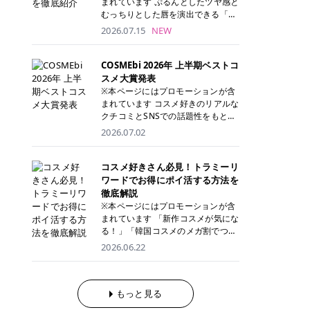
まれています ぷるんとしたツヤ感と
が多く、拭き取り後にそのまま部分
ら、コストパフォーマンスも重視し
す。 これから手軽に全身医療脱毛を
むっちりとした唇を演出できる「C
用パックとして使えるトナーパッド
たい方に！ メディオスターモノリス
始めたいと考えている方は、ぜひ最
ANMAKE（キャンメイク）むちぷる
2026.07.15
NEW
も増えています。 一方、拭き取り化
メディオスターNeXT PRO 公式サイ
後までチェックして、ご自身にぴっ
ティント」。 ティントならではの色
粧水は液体タイプのため、コットン
ト> レジーナクリニック 52,800円
たりのクリニック選びの参考にして
持ちに加え、プランパー効果※と保
に含ませて使用します。 使用量を調
(税込)/5回 99,000円(税込)/5回 ジェ
ください！ クリニック 全身＋VIO
湿ケアも叶えられることから、SNS
COSMEbi 2026年 上半期ベストコ
整しやすく、お気に入りの化粧水を
ントルシリーズを選べるため、脱毛
全身＋VIO＋顔 特徴 脱毛器 詳細 フ
でも話題の人気リップです。 「自分
スメ大賞発表
使いたい方やコストを抑えて続けた
機にこだわりたい方におすすめ！ ジ
レイアクリニック 52,800円(税込)/5
にはどのカラーが似合う？」「イエ
※本ページにはプロモーションが含
い方にもおすすめです。 トナーパッ
ェントルマックスプロ ジェントルマ
回 94,600円(税込)/5回 肌への負担
ベ・ブルベ別のおすすめは？」と気
まれています コスメ好きのリアルな
ドのメリット トナーパッドは、角質
ックスプロプラス ジェントルレーズ
に配慮しながら、コストパフォーマ
になっている方も多いのではないで
クチコミとSNSでの話題性をもとに
ケア・保湿ケア・部分用パックまで
プロ ソプラノチタニウム 公式サイ
ンスも重視したい方に！ メディオス
しょうか。 今回は6色のスウォッチ
選出された、COSMEbi 2026年上半
1枚で行える便利なスキンケアアイ
2026.07.02
ト> エミナルクリニック 49,500円
ターモノリス メディオスターNeXT
とともにご紹介！それぞれの色味や
期のベストコスメが決定！ 話題性・
テムです。 ここでは、トナーパッド
(税込)/6回 93,500円(税込)/6回 エミ
PRO 公式サイト> レジーナクリニッ
おすすめのパーソナルカラー、どん
使用感・仕上がりすべてを兼ね備え
を取り入れるメリットをご紹介しま
ナルクリニックの始めやすい料金設
ク 52,800円(税込)/5回 99,000円(税
なメイクに合うのかまで詳しく解説
た名品たちを、カテゴリ別にご紹介
コスメ好きさん必見！トラミーリ
す。 古い角質や皮脂汚れをやさしく
定！月々払いも安くて通いやすい ク
込)/5回 ジェントルシリーズを選べ
します✨ ※メイクアップ効果による
します。 本記事では、2025年11月
ワードでお得にポイ活する方法を
オフ トナーパッドを使用すること
リスタルプロ 公式サイト> リゼクリ
るため、脱毛機にこだわりたい方に
CANMAKE むちぷるティントとは？
～2026年4月までの半年間におい
徹底解説
で、洗顔だけでは落としきれない古
ニック 109,800円(税込)/5回 144,80
おすすめ！ ジェントルマックスプロ
CANMAKE むちぷるティントは、テ
て、COSMEbi内でのクチコミとSN
い角質や余分な皮脂汚れをやさしく
※本ページにはプロモーションが含
0円(税込)/5回 毛質に合わせて脱毛
ジェントルマックスプロプラス ジェ
ィント・プランパー・保湿ケアを1
Sでの話題性を元に選出されたコス
拭き取り、なめらかな肌へ整えま
まれています 「新作コスメが気にな
機を選択可能！有効期限も5年と長
ントルレーズプロ ソプラノチタニウ
本で叶えるリップです。 するすると
メやスキンケアなどの化粧品を「総
す。 保湿ケアまで1枚でできる 保湿
る！」「韓国コスメのメガ割でつい
くマイペースに通いやすい ラシャ
ム 公式サイト> エミナルクリニック
塗れるなめらかなテクスチャーで、
合」「デパコス」「プチプラ」「韓
成分を配合したトナーパッドなら、
買いすぎてしまう……」 そんな美容
メディオスターNeXT PRO ジェント
2026.06.22
49,500円(税込)/6回 93,500円(税
縦ジワをカバーしながら、むっちり
国コスメ」に分けて1位～3位までを
肌へうるおいを与えながらスキンケ
好きさんにおすすめなのが「トラミ
ルYAGプロ 公式サイト> ｜そもそも
込)/6回 エミナルクリニックの始め
としたツヤのある唇を演出します。
ランキング形式で発表！ 2026年上
アできるため、忙しい朝や夜の時短
ーリワード」です！ 普段のお買い物
医療脱毛って？エステ脱毛と何が違
やすい料金設定！月々払いも安くて
さらに、美容保湿成分を配合してい
半期 総合大賞 AMUSE（アミュー
ケアにもぴったりです。 部分パック
を少し工夫するだけでポイントを貯
うの？ 脱毛を考えたときに、まず悩
通いやすい クリスタルプロ 公式サ
るため、乾燥しにくくデイリー使い
ズ）「 ジェルフィットグロス」 👑
としても使える 多くのトナーパッド
められるため、コスメやスキンケア
もっと見る
むのが「医療脱毛とエステ脱毛、ど
イト> リゼクリニック 109,800円(税
にもぴったり！ アイテム詳細を見る
「ジェルフィットグロス」の特徴 唇
は、乾燥が気になる頬や額、小鼻な
にかかる費用を少しでも抑えたい方
っちがいいの？」ということではな