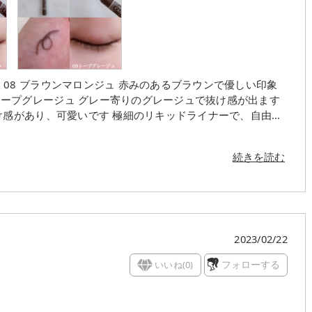
象
 極細のリキッドライナーで、自由自
れなどに強いです😊 速乾タイプなのも◎
続きを読む
2023/02/22
いいね(
0
)
フォローする