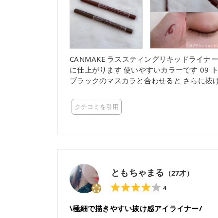
CANMAKE ラススティングリキッドライナー 08 ブラウンマロンジュ 赤みのあるブラウンで優しい印
に仕上がります 使いやすいカラーです 09 トープグレージュ グレー寄りのグレージュで抜け感が出ます
ブラックのマスカラと合わせると さらに抜け感があり、可愛いです
在にスルッと描けます 高発色で、汗・水・擦
クチコミを引用
ともちゃまる
（
27
才）
4
\極細で描きやすい抜け感アイライナー/