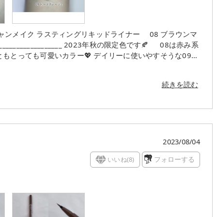
カラー💖 デイリーに使いやすそうな09も
があって極細なので すごく描き
続きを読む
モニ
2023/08/04
いいね(
8
)
フォローする