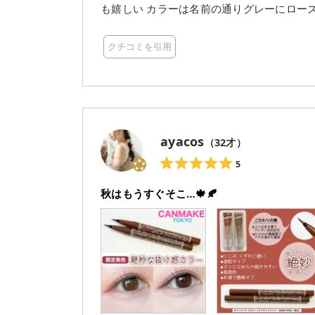
も嬉しい カラーは名前の通りグレーにローズが入ったような色味。 アイメイクに抜け感を出したい時に
もおすすめです 個人的には目尻のポイント使いが良かったです 淡いアイシャドウ1色のみの時はグレー
感も感じられました ストロベリーコッパー
クチコミを引用
うのでブラウン系とも相性が良さそうです
ayacos
（
32
才）
5
秋はもうすぐそこ…🍁🍂