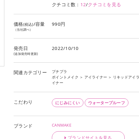
クチコミ数：
12
/
クチコミを見る
価格
/容量
990円
(税込)
（当社調べ）
発売日
2022/10/10
(追加発売時更新)
プチプラ
関連カテゴリー
ポイントメイク
＞
アイライナー
＞
リキッドアイ
イナー
こだわり
にじみにくい
ウォータープルーフ
CANMAKE
ブランド
ブランドサイトを見る