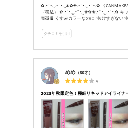
✿.•¨•.¸¸.•¨•.¸¸❀✿❀.•¨•.¸¸.•¨•.✿ 《CANMAKE/キャンメイク》 ラスティングリキッドライナー全9色/¥990
（税込） ✿.•¨•.¸¸.•¨•.¸¸❀✿❀.•¨•.¸¸.•¨•.✿ キャンメイクのリキッドアイライナーに 抜け感カラーが限定発
売🧸🍫 くすみカラーなのに "抜けすぎない"抜け感が可愛い…！ ▷08 ブラウンマロンジュ ￣￣￣￣￣￣￣
￣￣￣￣￣ 赤みブラウン系のカラー。 ピン
からの時期に 使いやすそう◎ ▷09 トープグレージュ ￣￣￣￣￣￣￣￣￣￣￣￣ ブラックよりも抜け感
クチコミを引用
のある グレージュカラー。 目元の引き締め
梅の抜け感に…🩶 下まつげの付け足しにも使いやすいカラー！ 0.1mm
描けるから リキッドが苦手な人にもおすすめ！ にじみや崩れに強いのに お湯オフなのも嬉しいと
♡ 8月下旬から限定発売なので 気になる方はお早めに♥⸝⸝ #ガチモニター_キャンメイク#キャンメイク#
CANMAKE#ラスティングリキッドライナ
ジュ#抜け感カラー#コスメ垢 #コスメアカ
めめ
（
30
才）
メオタク#コスメレビュー#コスメレポ#お
4
2023年秋限定色！極細リキッドアイライナ