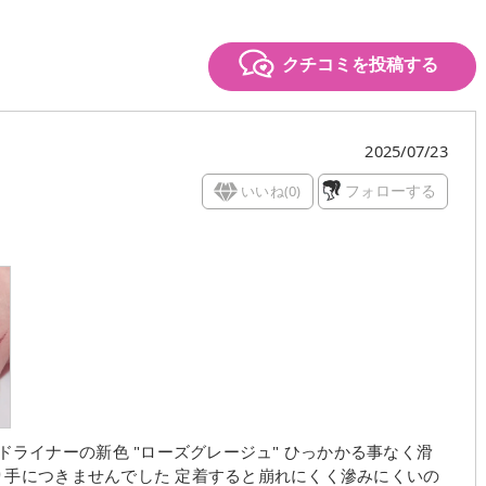
クチコミを投稿する
2025/07/23
いいね(
0
)
フォローする
り手につきませんでした 定着すると崩れにくく滲みにくいの