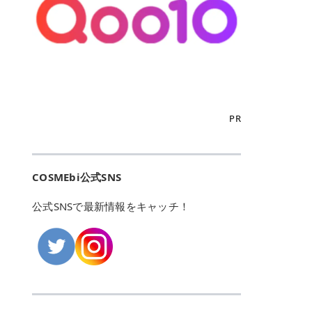
こからは、東京で人気のフレイアク
カリしたくありませんよね。エミナ
ント おすすめパーソナルカラー 02
> あんずのほのかに甘い香りがしま
るカーミングケアパッド」 ツボクサ
OFFクーポンなどを使って、SNSで
リニック・レジーナクリニック・エ
ルクリニックなら、最短1ヶ月ペー
モモ イエベ春・ブルベ夏 03 ワイン
すが > 強くないのでいつでも使える
エキス（保湿成分）配合で、肌荒れ
バズっている美容液やパック、限定
ミナルクリニック・リゼクリニック
スで通えるため、最短6ヶ月の全身
ベリー ブルベ冬 05 フィグピューレ
印象です > > 1本持っていると髪だ
や赤みが気になる肌をやさしく整え
の豪華キットをどこよりもお得にゲ
の4院について、おすすめのポイン
脱毛プランを選ぶことができます！
ブルベ夏・イエベ春 06 ラズベリー
けではなくボディやネイルケアにも
る低刺激設計のトナーパッドです。
ットできます✨ 豊富でリアルな口コ
トを詳しくご紹介します！ フレイア
（※予約状況や脱毛効果の個人差に
ケーキ ブルベ夏・ブルベ冬 07 フル
使えるのも◎ > > 引用元:コスメビ
アイテム詳細を見るQoo10での購入
ミや、ブランド公式ショップの出店
クリニック：選べるプランと女子に
よっては、6ヵ月で完了しない場合
ーツオレ イエベ春 40th ストロベリ
アイテム詳細を見るAmazonでのご
はこちら 4. SKINFOOD キャロット
も充実しているため、新作チェック
優しい手厚いサポート♡ ※満足度9
もあります）。 さらに、連続照射が
ーボンボン ブルベ夏 アイテム詳細
購入はこちら 2026年上半期 総合3
カロテン カーミングウォーターパッ
からリピート買いまで、美容マニア
6% 集計機関・アンケート内容：社
できる医療脱毛器を使っているた
を見るQoo10でのご購入はこちら
位 MAJOLICA MAJORCA（マジョリ
ド 「ゆらぎがちな肌をやさしく整え
の「欲しい」がすべて詰まったお買
内・施術済みフレイア顧客向けのア
め、全身の施術でも1回約60分で終
迷ったらこのカラーがおすすめ！ ナ
カ マジョルカ）「シャドーカスタマ
る植物由来カーミングケア」 βカロ
い物天国です。 Qoo10はこちら @C
ンケート 対象期間：2024/12/11～2
わります。 全国60院以上＆21時ま
PR
チュラルメイクなら「02 モモ」 自
イズ」 👑「シャドーカスタマイズ」
テンを含むにんじん由来成分で、乾
OSME アットコスメ（@cosme）
025/5/15 アンケート数:12606 フレ
で営業！ お仕事や学校の帰りにサク
然な血色感を演出できる万能カラ
の特徴 まばゆく発色フォルム整形シ
燥や外的刺激で不安定になりやすい
は、日本の美容マニアなら誰もが一
イアクリニックは、都内に新宿や渋
ッと寄りたい！という方にもエミナ
ー。 オフィスメイクなら「40th ス
ャドウ✨ 吸いこまれそうな奥行きの
肌をやさしく整えます。軽やかな使
度はお世話になる日本最大級の化粧
谷、銀座など7院があり、どこも駅
ルは強い味方。北海道から沖縄まで
トロベリーボンボン」 上品で落ち着
ある目もとをかなえる、フォルム整
用感も特長です。 アイテム詳細を見
品クチコミサイトです✨ 一番の魅力
から近くてアクセス抜群。平日は夜
全国に60院以上を展開しており、ど
いた印象に仕上がります。 毎日使い
形パウダーシャドウ。ひと塗りでま
るQoo10での購入はこちら 5. ANU
は、2,000万件を超える圧倒的なボ
COSMEbi公式SNS
21時まで開いているので、お仕事や
こも駅チカの好立地なんです。しか
やすい万能カラーなら「05 フィグ
ばゆく発色し、光の効果で目もとが
A 8ヒアルロン酸カテキンカーミン
リュームのリアルなクチコミ検索機
学校帰りにも通いやすいクリニック
も夜21時まで開いているので、忙し
ピューレ」 シーンを選ばず使える人
立体的に生まれ変わります。 実際に
グパッド 「うるおいを与えながら肌
能にあります。 自分の年齢や肌質
です。 ♡クイックプラン 時間をか
い毎日でも無理なく予定に組み込め
公式SNSで最新情報をキャッチ！
気カラーです。 韓国メイク・透明感
使用した方のクチコミ > 5 > 鮮やか
のキメを整えるバランスケアパッ
（乾燥肌・敏感肌など）、あるいは
けてしっかり脱毛。割引制度や保証
ます（※店舗によって診察時間は異
重視なら「06 ラズベリーケーキ」
発色✨ 吸い込まれそうな奥行きのあ
ド」 カテキン*1配合の極薄パッド
「毛穴」「美白」といった肌の悩み
サービスは充実！ 全身＋VIO 52,80
なります）。 そして嬉しいのが、施
青みピンクが透明感を引き立てま
る目もとを作れるアイシャドウ♡ >
で、肌にうるおいを与えながらキメ
に合わせてクチコミを絞り込めるた
0円(税込) 5回コース 所要時間が60
術室がカーテン仕切りではなくドア
す。 イエベ春なら「07 フルーツオ
パウダータイプなのに粉っぽさがな
を整え、すこやかな肌状態へ導くデ
め、自分に本当に合うコスメを失敗
分で完了 全身＋VIO＋顔 94,600円
付きの完全個室になっていること！
レ」 やわらかく可愛らしい印象に仕
くぴたっと密着♡発色が良くて煌め
イリーケアアイテムです。 *1 チャ
せずに見つけられる美容の羅針盤と
(税込) 5回コース 36箇所の脱毛が可
女性専用のプライベート空間なの
上がります。 よくある質問💡 色持
くパールが美しい✨ > 単色でも綺麗
カテキン（整肌成分） アイテム詳細
して絶大な信頼を得ています。 さら
能 ♡安心プラン １回、５回コー
で、周りの目を気にせずリラックス
ちはいい？ むちぷるティントはティ
にグラデーションを作れて簡単に立
を見るQoo10での購入はこちら 6.
に、年に数回発表される「ベストコ
ス、８回コースがあり、コース終了
して施術を受けられます。 痛みに配
ント処方のため、塗布後は色が定着
体感を出せます✨ > > カラーの名前
MEDIHEAL PDRNリフティングパッ
スメアワード（ベスコス）」は、日
後の追加照射の料金も設定していま
慮した医療脱毛器の導入と肌トラブ
しやすく、飲み物を飲んだあとでも
がまた可愛い💕 > PK321 ひとひら
ド 「ハリ感を意識したケアで肌をな
本の美容トレンドを大きく左右する