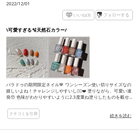
2022/12/01
いいね(
3
)
フォローする
\可愛すぎる🫧天然石カラー/
パラドゥの期間限定ネイル🤎 ワンシーズン使い切りサイズなの
嬉しいよね！チャレンジしやすいし🙆‍♀️❤️ 塗りながら、可愛い連
発🥺 色味がわかりやすいように2.3度重ね塗りしたものを載せ
たんだけど、1度塗り透け感もたまらなく可愛い🤤 カラーは画
像1枚目上段左から ・PK14 ピンクオパール ・PK15 ラズベリー
クチコミを引用
ガーネット ・BR07 スモーキークォーツ ・OR03 サンストーン
続きを読む
・GN02 グリーンカルサイト ・BL12 ブルートパーズ ・GY05
グレームーンストーン ・WT02 ミルキークォーツ それぞれの色
にも意味が込められていてワクワクしちゃう😍 個人的にいちば