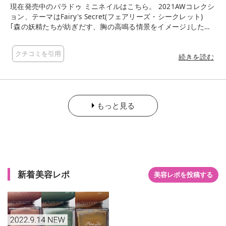
現在発売中のパラドゥ ミニネイルはこちら。 2021AWコレクシ
ョン、テーマはFairy's Secret(フェアリーズ・シークレット)
｢森の妖精たちが紡ぎだす、胸の高鳴る情景をイメージ｣したと
のこと！妖精…かわいいテーマですよね♡ カラーはいつも通り
6色！秋色からホリデーシーズンに使いたい華やかなカラーまで
クチコミを引用
揃っています♡ 自爪カラーチャートを作製したので、ご参考に
続きを読む
なれば幸いです！ ●SV06 フェアリーダスト クリアベースにラ
メ、ホロがぎっしり！ 主に寒色系に光るので冬にぴったり✨ ア
レンジに重宝しますね◎ ●GD03 ダンシングリーフ メタリック
に輝くぎっしりゴールドラメ✨ ホリデーシーズンにもぴったり
もっと見る
の輝きです！ 単色だとカラーは淡く、オレンジがかったシャン
パンゴールドのような色合い。 いろんな色に重ね塗りしてみた
い！ ●RD10 フローズンベリー カシスやブドウを思わせるパー
プル。 公式的には｢ダークレッド｣で、一度塗りだと赤みの強い
パープルに見えます。 青緑色のラメがチラチラと光ります✨ ●
PK13 シャイニーウィングス 淡いくすみピンクにイエローパー
ル入り✨ 肌なじみのよい上品カラー。オフィスネイルにも◎ ●
新着美容レポ
美容レポを投稿する
BR06 ウォルナットベッド くるみの木をイメージしたブラウ
ン。 ミルクチョコレートのような色にも見えます！ 一度塗りだ
と黄み・赤みが強く、二度塗りするとこっくりした色合いに♡
●BL11 スノーフレークブルー グレイッシュなアイシーブルー。
ほんのりグレーがかった、白みの強い淡い水色。 冬にホワイト