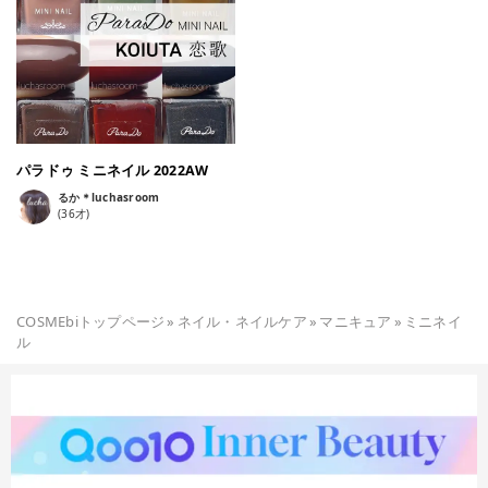
系のファッションと合わせたい〜！ ボトルは小さくて軽くて扱
いにくいですが、筆の液含みはよくて見た目ほど塗りにくくは
ありません◎ ※提供品 #parado #パラドゥ #パラドゥミニネ
イル #パラドゥネイル #パラドゥネイル部 #パラドゥミニネイ
ル2021AW #フェアリーズシークレット #ホロネイル #ゴール
ドネイル #パープルネイル #ピンクネイル #ブラウンネイル #
ブルーネイル #セルフネイル #マニキュア #ネイルポリッシュ
#プチプラネイル #プチプラポリッシュ
パラドゥ ミニネイル 2022AW
るか＊luchasroom
(
36
才)
COSMEbiトップページ
»
ネイル・ネイルケア
»
マニキュア
»
ミニネイ
ル