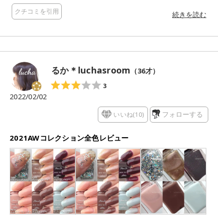
ぐな恋する乙女を連想しながら言の葉ネイルをしてみました！⁡ ⁡⁡
クチコミを引用
⁡⁡ ⁡橡は一見黒に見えがちですが赤みラメや色々なラメがチラチラ
続きを読む
と光を集めて真っ黒が苦手な方にも使いやすく⁡ ⁡⁡ ⁡山橘も赤、よ
り紅という言葉が似合いそうな色味がイエベブルベさん問わず
使えちゃいます！⁡⁡ ⁡⁡ ⁡私はこちらのふたつに⁡ ⁡エクセルのネイルポ
リッシュで⁡ ⁡塗りかけデザイン、フレンチをくわえました(❁´ω`
❁)⁡ ⁡⁡ ⁡パラドゥさんのネイルは小回りが利きやすく剥がれにくい
るか＊luchasroom
（
36
才）
ので⁡ ⁡お気に入りです(❁´ω`❁)⁡ ⁡⁡ ⁡⁡ #パラドゥ⁡ ⁡#恋する万葉ネイル⁡ ⁡
#KOIUTAネイル⁡ ⁡#純愛がしたくなる季節 ⁡⁡ ⁡ ⁡⁡ ⁡
3
2022/02/02
いいね(
10
)
フォローする
2021AWコレクション全色レビュー