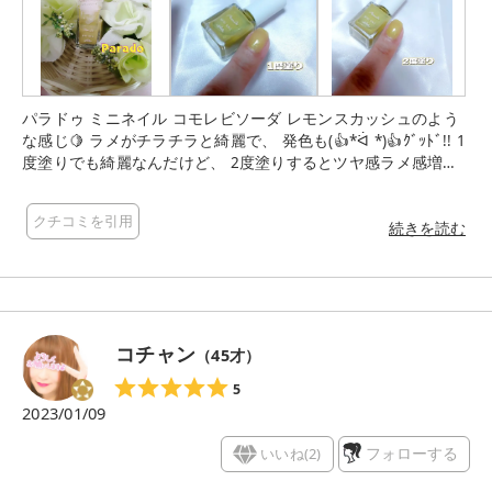
パラドゥ ミニネイル コモレビソーダ レモンスカッシュのよう
な感じ🍋 ラメがチラチラと綺麗で、 発色も(👍*ᐛ *)👍ｸﾞｯﾄﾞ!! 1
度塗りでも綺麗なんだけど、 2度塗りするとツヤ感ラメ感増し
て綺麗仕上がり✨ これからの季節にピッタリー‐`☀🍋🫧´‐𓂃 𓈒𓏸 #
パラドゥ #ミニネイル #コモレビソーダ #コンビニコスメ #ネ
クチコミを引用
イル #セルフネイル #ネイルポリッシュ
続きを読む
コチャン
（
45
才）
5
2023/01/09
いいね(
2
)
フォローする