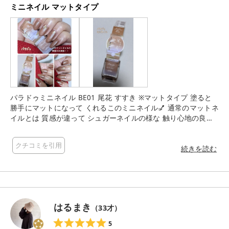
ミニネイル マットタイプ
パラドゥミニネイル BE01 尾花 すすき ※マットタイプ 塗ると
勝手にマットになって くれるこのミニネイル💅 通常のマットネ
イルとは 質感が違って シュガーネイルの様な 触り心地の良い
マットネイルです♫ それが目で見ても お洒落に 見えて 個人的
に凄く好きな質感なので 他のカラーも作って欲しくなるような
クチコミを引用
ネイルです♫ オススメします♫
続きを読む
はるまき
（
33
才）
5