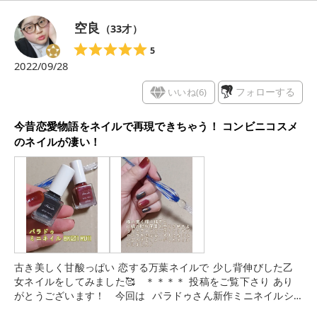
んキュンときたカラーはブルートパーズ！ 偏光パールな感じが
綺麗すぎる、、、🥺 ざっくりラメのピンクオパールも好きだ
空良
（
33
才）
し、スモーキークォーツもグレームーンストーンの色味もツボ
すぎる。 カラーがかわいいのはもちろん、とにかく発色がいい
5
し、ムラになりにくくて塗りやすく、速乾なのでめちゃくちゃ
2022/09/28
気に入りました❤️
いいね(
6
)
フォローする
今昔恋愛物語をネイルで再現できちゃう！ コンビニコスメ
のネイルが凄い！
古き美しく甘酸っぱい⁡ ⁡恋する万葉ネイルで⁡ ⁡少し背伸びした乙
女ネイルをしてみました🥰⁡ ⁡⁡ ⁡⁡ ⁡＊＊＊＊⁡ ⁡投稿をご覧下さり⁡ ⁡あり
がとうございます！⁡ ⁡⁡⁡ ⁡⁡ ⁡今回は⁡ ⁡⁡ ⁡パラドゥさん新作ミニネイルシ
リーズ⁡ KOIUTAネイル 山橘、橡 を使用し⁡ 少し寂しくも真っ直