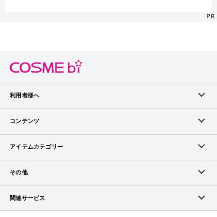
PR
利用者様へ
メンバーログイン
コンテンツ
無料メンバー登録
ランキング
アイテムカテゴリー
メンバー会員について
アイテム・クチコミ
スキンケア
その他
アイテム掲載リクエスト
ブランドから探す
ベースメイク
お問い合わせ（ブランド様）
関連サービス
COSMEbiについて
ピックアップ特集
ポイントメイク