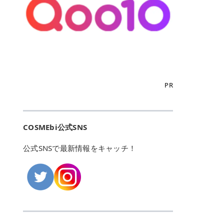
こからは、東京で人気のフレイアク
カリしたくありませんよね。エミナ
ント おすすめパーソナルカラー 02
> あんずのほのかに甘い香りがしま
るカーミングケアパッド」 ツボクサ
OFFクーポンなどを使って、SNSで
リニック・レジーナクリニック・エ
ルクリニックなら、最短1ヶ月ペー
モモ イエベ春・ブルベ夏 03 ワイン
すが > 強くないのでいつでも使える
エキス（保湿成分）配合で、肌荒れ
バズっている美容液やパック、限定
ミナルクリニック・リゼクリニック
スで通えるため、最短6ヶ月の全身
ベリー ブルベ冬 05 フィグピューレ
印象です > > 1本持っていると髪だ
や赤みが気になる肌をやさしく整え
の豪華キットをどこよりもお得にゲ
の4院について、おすすめのポイン
脱毛プランを選ぶことができます！
ブルベ夏・イエベ春 06 ラズベリー
けではなくボディやネイルケアにも
る低刺激設計のトナーパッドです。
ットできます✨ 豊富でリアルな口コ
トを詳しくご紹介します！ フレイア
（※予約状況や脱毛効果の個人差に
ケーキ ブルベ夏・ブルベ冬 07 フル
使えるのも◎ > > 引用元:コスメビ
アイテム詳細を見るQoo10での購入
ミや、ブランド公式ショップの出店
クリニック：選べるプランと女子に
よっては、6ヵ月で完了しない場合
ーツオレ イエベ春 40th ストロベリ
アイテム詳細を見るAmazonでのご
はこちら 4. SKINFOOD キャロット
も充実しているため、新作チェック
優しい手厚いサポート♡ ※満足度9
もあります）。 さらに、連続照射が
ーボンボン ブルベ夏 アイテム詳細
購入はこちら 2026年上半期 総合3
カロテン カーミングウォーターパッ
からリピート買いまで、美容マニア
6% 集計機関・アンケート内容：社
できる医療脱毛器を使っているた
を見るQoo10でのご購入はこちら
位 MAJOLICA MAJORCA（マジョリ
ド 「ゆらぎがちな肌をやさしく整え
の「欲しい」がすべて詰まったお買
内・施術済みフレイア顧客向けのア
め、全身の施術でも1回約60分で終
迷ったらこのカラーがおすすめ！ ナ
カ マジョルカ）「シャドーカスタマ
る植物由来カーミングケア」 βカロ
い物天国です。 Qoo10はこちら @C
ンケート 対象期間：2024/12/11～2
わります。 全国60院以上＆21時ま
PR
チュラルメイクなら「02 モモ」 自
イズ」 👑「シャドーカスタマイズ」
テンを含むにんじん由来成分で、乾
OSME アットコスメ（@cosme）
025/5/15 アンケート数:12606 フレ
で営業！ お仕事や学校の帰りにサク
然な血色感を演出できる万能カラ
の特徴 まばゆく発色フォルム整形シ
燥や外的刺激で不安定になりやすい
は、日本の美容マニアなら誰もが一
イアクリニックは、都内に新宿や渋
ッと寄りたい！という方にもエミナ
ー。 オフィスメイクなら「40th ス
ャドウ✨ 吸いこまれそうな奥行きの
肌をやさしく整えます。軽やかな使
度はお世話になる日本最大級の化粧
谷、銀座など7院があり、どこも駅
ルは強い味方。北海道から沖縄まで
トロベリーボンボン」 上品で落ち着
ある目もとをかなえる、フォルム整
用感も特長です。 アイテム詳細を見
品クチコミサイトです✨ 一番の魅力
から近くてアクセス抜群。平日は夜
全国に60院以上を展開しており、ど
いた印象に仕上がります。 毎日使い
形パウダーシャドウ。ひと塗りでま
るQoo10での購入はこちら 5. ANU
は、2,000万件を超える圧倒的なボ
COSMEbi公式SNS
21時まで開いているので、お仕事や
こも駅チカの好立地なんです。しか
やすい万能カラーなら「05 フィグ
ばゆく発色し、光の効果で目もとが
A 8ヒアルロン酸カテキンカーミン
リュームのリアルなクチコミ検索機
学校帰りにも通いやすいクリニック
も夜21時まで開いているので、忙し
ピューレ」 シーンを選ばず使える人
立体的に生まれ変わります。 実際に
グパッド 「うるおいを与えながら肌
能にあります。 自分の年齢や肌質
です。 ♡クイックプラン 時間をか
い毎日でも無理なく予定に組み込め
公式SNSで最新情報をキャッチ！
気カラーです。 韓国メイク・透明感
使用した方のクチコミ > 5 > 鮮やか
のキメを整えるバランスケアパッ
（乾燥肌・敏感肌など）、あるいは
けてしっかり脱毛。割引制度や保証
ます（※店舗によって診察時間は異
重視なら「06 ラズベリーケーキ」
発色✨ 吸い込まれそうな奥行きのあ
ド」 カテキン*1配合の極薄パッド
「毛穴」「美白」といった肌の悩み
サービスは充実！ 全身＋VIO 52,80
なります）。 そして嬉しいのが、施
青みピンクが透明感を引き立てま
る目もとを作れるアイシャドウ♡ >
で、肌にうるおいを与えながらキメ
に合わせてクチコミを絞り込めるた
0円(税込) 5回コース 所要時間が60
術室がカーテン仕切りではなくドア
す。 イエベ春なら「07 フルーツオ
パウダータイプなのに粉っぽさがな
を整え、すこやかな肌状態へ導くデ
め、自分に本当に合うコスメを失敗
分で完了 全身＋VIO＋顔 94,600円
付きの完全個室になっていること！
レ」 やわらかく可愛らしい印象に仕
くぴたっと密着♡発色が良くて煌め
イリーケアアイテムです。 *1 チャ
せずに見つけられる美容の羅針盤と
(税込) 5回コース 36箇所の脱毛が可
女性専用のプライベート空間なの
上がります。 よくある質問💡 色持
くパールが美しい✨ > 単色でも綺麗
カテキン（整肌成分） アイテム詳細
して絶大な信頼を得ています。 さら
能 ♡安心プラン １回、５回コー
で、周りの目を気にせずリラックス
ちはいい？ むちぷるティントはティ
にグラデーションを作れて簡単に立
を見るQoo10での購入はこちら 6.
に、年に数回発表される「ベストコ
ス、８回コースがあり、コース終了
して施術を受けられます。 痛みに配
ント処方のため、塗布後は色が定着
体感を出せます✨ > > カラーの名前
MEDIHEAL PDRNリフティングパッ
スメアワード（ベスコス）」は、日
後の追加照射の料金も設定していま
慮した医療脱毛器の導入と肌トラブ
しやすく、飲み物を飲んだあとでも
がまた可愛い💕 > PK321 ひとひら
ド 「ハリ感を意識したケアで肌をな
本の美容トレンドを大きく左右する