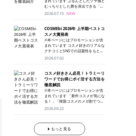
まれています ぷるんとしたツヤ感と
が多く、拭き取り後にそのまま部分
ら、コストパフォーマンスも重視し
す。 これから手軽に全身医療脱毛を
むっちりとした唇を演出できる「C
用パックとして使えるトナーパッド
たい方に！ メディオスターモノリス
始めたいと考えている方は、ぜひ最
ANMAKE（キャンメイク）むちぷる
2026.07.15
NEW
も増えています。 一方、拭き取り化
メディオスターNeXT PRO 公式サイ
後までチェックして、ご自身にぴっ
ティント」。 ティントならではの色
粧水は液体タイプのため、コットン
ト> レジーナクリニック 52,800円
たりのクリニック選びの参考にして
持ちに加え、プランパー効果※と保
に含ませて使用します。 使用量を調
(税込)/5回 99,000円(税込)/5回 ジェ
ください！ クリニック 全身＋VIO
湿ケアも叶えられることから、SNS
COSMEbi 2026年 上半期ベストコ
整しやすく、お気に入りの化粧水を
ントルシリーズを選べるため、脱毛
全身＋VIO＋顔 特徴 脱毛器 詳細 フ
でも話題の人気リップです。 「自分
スメ大賞発表
使いたい方やコストを抑えて続けた
機にこだわりたい方におすすめ！ ジ
レイアクリニック 52,800円(税込)/5
にはどのカラーが似合う？」「イエ
※本ページにはプロモーションが含
い方にもおすすめです。 トナーパッ
ェントルマックスプロ ジェントルマ
回 94,600円(税込)/5回 肌への負担
ベ・ブルベ別のおすすめは？」と気
まれています コスメ好きのリアルな
ドのメリット トナーパッドは、角質
ックスプロプラス ジェントルレーズ
に配慮しながら、コストパフォーマ
になっている方も多いのではないで
クチコミとSNSでの話題性をもとに
ケア・保湿ケア・部分用パックまで
プロ ソプラノチタニウム 公式サイ
ンスも重視したい方に！ メディオス
しょうか。 今回は6色のスウォッチ
選出された、COSMEbi 2026年上半
1枚で行える便利なスキンケアアイ
2026.07.02
ト> エミナルクリニック 49,500円
ターモノリス メディオスターNeXT
とともにご紹介！それぞれの色味や
期のベストコスメが決定！ 話題性・
テムです。 ここでは、トナーパッド
(税込)/6回 93,500円(税込)/6回 エミ
PRO 公式サイト> レジーナクリニッ
おすすめのパーソナルカラー、どん
使用感・仕上がりすべてを兼ね備え
を取り入れるメリットをご紹介しま
ナルクリニックの始めやすい料金設
ク 52,800円(税込)/5回 99,000円(税
なメイクに合うのかまで詳しく解説
た名品たちを、カテゴリ別にご紹介
コスメ好きさん必見！トラミーリ
す。 古い角質や皮脂汚れをやさしく
定！月々払いも安くて通いやすい ク
込)/5回 ジェントルシリーズを選べ
します✨ ※メイクアップ効果による
します。 本記事では、2025年11月
ワードでお得にポイ活する方法を
オフ トナーパッドを使用すること
リスタルプロ 公式サイト> リゼクリ
るため、脱毛機にこだわりたい方に
CANMAKE むちぷるティントとは？
～2026年4月までの半年間におい
徹底解説
で、洗顔だけでは落としきれない古
ニック 109,800円(税込)/5回 144,80
おすすめ！ ジェントルマックスプロ
CANMAKE むちぷるティントは、テ
て、COSMEbi内でのクチコミとSN
い角質や余分な皮脂汚れをやさしく
※本ページにはプロモーションが含
0円(税込)/5回 毛質に合わせて脱毛
ジェントルマックスプロプラス ジェ
ィント・プランパー・保湿ケアを1
Sでの話題性を元に選出されたコス
拭き取り、なめらかな肌へ整えま
まれています 「新作コスメが気にな
機を選択可能！有効期限も5年と長
ントルレーズプロ ソプラノチタニウ
本で叶えるリップです。 するすると
メやスキンケアなどの化粧品を「総
す。 保湿ケアまで1枚でできる 保湿
る！」「韓国コスメのメガ割でつい
くマイペースに通いやすい ラシャ
ム 公式サイト> エミナルクリニック
塗れるなめらかなテクスチャーで、
合」「デパコス」「プチプラ」「韓
成分を配合したトナーパッドなら、
買いすぎてしまう……」 そんな美容
メディオスターNeXT PRO ジェント
2026.06.22
49,500円(税込)/6回 93,500円(税
縦ジワをカバーしながら、むっちり
国コスメ」に分けて1位～3位までを
肌へうるおいを与えながらスキンケ
好きさんにおすすめなのが「トラミ
ルYAGプロ 公式サイト> ｜そもそも
込)/6回 エミナルクリニックの始め
としたツヤのある唇を演出します。
ランキング形式で発表！ 2026年上
アできるため、忙しい朝や夜の時短
ーリワード」です！ 普段のお買い物
医療脱毛って？エステ脱毛と何が違
やすい料金設定！月々払いも安くて
さらに、美容保湿成分を配合してい
半期 総合大賞 AMUSE（アミュー
ケアにもぴったりです。 部分パック
を少し工夫するだけでポイントを貯
うの？ 脱毛を考えたときに、まず悩
通いやすい クリスタルプロ 公式サ
るため、乾燥しにくくデイリー使い
ズ）「 ジェルフィットグロス」 👑
としても使える 多くのトナーパッド
められるため、コスメやスキンケア
もっと見る
むのが「医療脱毛とエステ脱毛、ど
イト> リゼクリニック 109,800円(税
にもぴったり！ アイテム詳細を見る
「ジェルフィットグロス」の特徴 唇
は、乾燥が気になる頬や額、小鼻な
にかかる費用を少しでも抑えたい方
っちがいいの？」ということではな