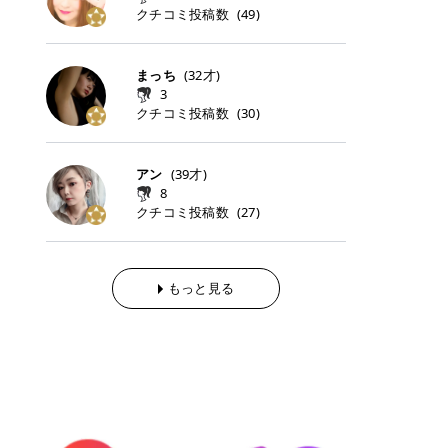
らの「のりかえ」や「お友だち紹
｜甘く可愛いモーヴピンク 鮮やかな
近、乾燥していた唇がプルンと見え
クチコミ投稿数
ナーパッドをご紹介します。 毎日使
タイミングで利用することが多いQ
(
49
)
脱毛の「熱破壊式」と「蓄熱式」と
介」も！ 6. 予約から脱毛施術まで
青みを感じるラズベリーピンク。 フ
てうれちい！ > > 引用元:コスメビ
いやすいトナーパッドから、スペシ
oo10 ・口コミを見ながら購入する
は？ 医療脱毛のレーザー機器には、
のステップ ・無料カウンセリングの
ェミニンな雰囲気を演出できる可愛
アイテム詳細を見るQoo10でのご購
ャルケアにぴったりなトナーパッド
＠cosme ・韓国コスメをチェック
大きく分けて「熱破壊式」と「蓄熱
予約方法 ・カウンセリング当日の持
らしいカラーです。 透明感を引き立
入はこちら 2026年上半期 総合2位
まで厳選しました。 1. MEDICUBE
する際によく見るOLIVE YOUNG GL
式」の2種類があり、それぞれ得意
まっち
(
32
才)
ち物 ・医師の問診とプラン提案 ・
てながら、甘さのある印象に。 韓国
柳屋（ヤナギヤ）「柳屋 あんず
PDRNピンクコラーゲンゲルトナー
OBAL など、すでに使い慣れている
な毛質が違います。 * 熱破壊式 高
施術当日の流れと次回予約の取り方
3
メイクやピンクメイクとも相性抜群
油」 👑「柳屋 あんず油」の特徴 1
パッド 「うるおいとハリ感をサポー
サイトが対象になっている場合も多
出力のレーザーをバチッ！と当て
7. 店舗一覧と美容医療メニュー ・
クチコミ投稿数
(
30
)
です。 フルーツオレ｜ピュア感あふ
00％植物由来の「柳屋 あんず油」
トし、なめらかな肌へ導く高密着ゲ
く、お買い物の内容や流れを変える
て、毛根の発毛組織に向けてレーザ
全国60院以上！エミナルクリニック
れるミルキーコーラル 白みを含んだ
フワッと香りさらっとまとまり、ツ
ルパッド」 PDRNやコラーゲン成分
必要はありません。 「どうせ買う予
ーを照射します。ワキやVIOのよう
の店舗一覧 ・脱毛だけじゃない！美
ミルキーなコーラルカラー。 やさし
ヤのある美しい髪に導きます。 ヘア
を配合し、乾燥やハリ不足が気にな
定だったコスメ」をトラミーリワー
な、太くて濃い毛にも使用が可能で
容医療メニュー 8. まとめ ｜エミナ
くふんわり発色し、粘膜リップのよ
だけでなく、ボディケア・ネイルケ
アン
(
39
才)
る肌をしっとり整えるゲルタイプの
ドを経由するだけで、ポイントも一
す！その分、輪ゴムで弾かれたよう
ルクリニックの魅力とは？選ばれる
うな仕上がりになります。 柔らかく
アなど幅広く保湿ケア。 実際に使用
8
トナーパッド。密着力が高く、スキ
緒に受け取れる、そんな手軽さがあ
な強い痛みを感じやすい傾向があり
3つの特徴 ※1 開業2019年3月20日
可愛らしい印象になり、毎日使いた
した方のクチコミ > 5 > 1本あると
クチコミ投稿数
ンケアの土台ケアとして取り入れや
ります✨ またトラミーリワードに
(
27
)
ます。 * 蓄熱式 低出力のレーザー
～2026年6月30日時点(医療脱毛、
くなるナチュラルカラー。 スクール
便利なオイル😊 > 柳屋 あんず油 >
すいアイテムです。 アイテム詳細を
は、以下のような特徴があります！
を連続で当てて、毛の成長をコント
ハイフ、ダーマペン、美容点滴、医
メイクやオフィスメイクにもおすす
> ──────────── > > 100%植
見るQoo10での購入はこちら 2. BIO
・1ポイント＝1円でわかりやすい
ロールする部分（バルジ領域）にじ
療ダイエットなど) 「早く綺麗にな
めです。 40TH ストロベリーボンボ
物由来のオイル > > 白髪染めで傷ん
DANCE コラーゲンゲルトナーパッ
・選べるe-GIFT・Amazonギフト
わじわ熱を伝える方式です。急激な
りたいけど、痛いのはイヤだし、通
ン｜上品なピンクベージュ 黄みを抑
でいてパサついているので > オイル
ド 「うるおいを与えながら肌をやわ
券・ドットマネーなどに交換できる
熱さを感じにくく、痛みや肌への負
もっと見る
う時間もない…」医療脱毛にそんな
えたクリーミーなピンクベージュ。
は必需品です > > 少しとろみがある
らかく整える保湿ケアパッド」 ゲル
・トラミー会員なら無料で利用でき
担を抑えやすいのが嬉しいポイン
ハードルを感じていませんか？エミ
ほんのり青みを感じる絶妙なカラー
ものの、さらっと軽めのオイル > >
素材ならではの高密着設計で、肌に
る ・ポイ活初心者でも始めやすい
ト。顔や背中などの産毛や細い毛に
ナルクリニックは、そんな私たちの
で、自然な血色感を演出します。 肌
ベタつかなくて髪につけるとサラサ
うるおいを与えながらやさしく整え
編集部が厳選！トラミーリワードお
向いています。 最近は、この両方を
ワガママを叶えてくれるクリニック
になじみながらも、唇をふんわり明
ラでツヤが出ます✨ > > ドライヤー
る保湿特化型トナーパッド。乾燥し
すすめ3選 QOO10 Qoo10（キュー
使い分けられる優秀な脱毛機を導入
なんです！多くの女性から選ばれて
るく見せてくれるカラー。 オフィス
前とドライヤー後に使っていますが
やすい肌をふっくらとした印象に導
テン）は、話題の韓国コスメや最新
しているクリニックも増えているの
いる3つの魅力をご紹介します。 最
メイクやナチュラルメイクにもぴっ
> 髪がペタッとならなくて気に入っ
きます。 アイテム詳細を見るQoo1
のトレンドスキンケアがいち早く、
で、自分の毛質に合わせてお任せで
短6か月からの脱毛プランが選べ
たりです。 アイテム詳細を見るQoo
てます😊 > > ワンタッチキャップな
0での購入はこちら 3. SKIN1004 セ
驚きの価格で手に入る大人気の通販
きることが多いですよ。 ｜東京でお
る！ 「せっかく脱毛を始めたのに、
10でのご購入はこちら イエベ・ブ
ので開けやすく > 1滴ずつ出るので
ンテラ クイックカーミングパッド
サイトです！ 特に年4回開催される
すすめの医療脱毛クリニック4選 こ
次の予約が数ヶ月先…」なんてガッ
ルベ別おすすめカラー むちぷるティ
量を調節しやすく使いやすいです >
「ゆらぎやすい肌をすこやかに整え
ビッグセール「メガ割」では、20%