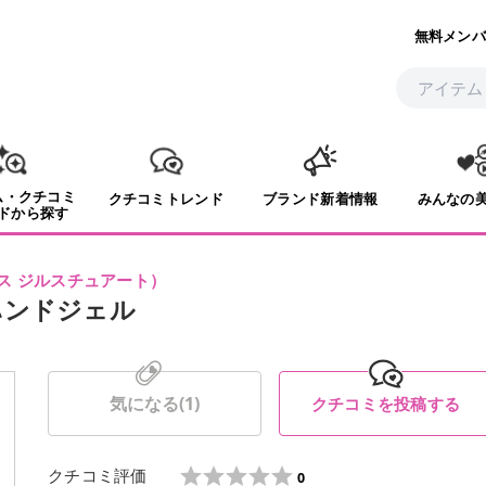
無料メンバ
ム・クチコミ
クチコミトレンド
ブランド新着情報
みんなの
ドから探す
ス ジルスチュアート
）
ハンドジェル
気になる(
1
)
クチコミを投稿する
クチコミ評価
0