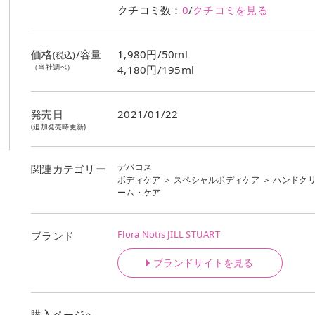
クチコミ数：
0
/
クチコミを見る
価格
/容量
1,980円/50ml
(税込)
（当社調べ）
4,180円/195ml
発売日
2021/01/22
(追加発売時更新)
デパコス
関連カテゴリー
ボディケア
＞
スペシャルボディケア
＞
ハンドク
ーム・ケア
Flora Notis JILL STUART
ブランド
ブランドサイトを見る
購入ページへ