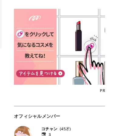
込)/5回 144,800円(税込)/5回 毛質に
Qoo10でのご購入はこちら CANMA
に触れた瞬間、ぷるんとしたジェリ
どに数分のせることで、集中保湿ケ
にぴったり。 Qoo10も、オリヤン
いでしょうか。 ズバリ、効果を実感
合わせて脱毛機を選択可能！有効期
KE むちぷるティント全色一覧 モモ
ーグロスが広がり、ふっくらボリュ
アとしても活用できます。 トナーパ
も、＠cosmeも、いつものコスメ購
するまでの期間や必要な施術回数が
限も5年と長くマイペースに通いや
｜血色感じるヌーディーピンク 桃の
ーム感のある仕上がりに✨ まるでリ
ッドの選び方 トナーパッドは、配合
入を“ちょっとお得”に変えられるの
大きな違いとして挙げられます！ 医
すい ラシャ メディオスターNeXT P
ような血色感を演出するヌーディー
フティングしたような、新しいリッ
成分やパッドの素材によって特徴が
が、トラミーリワードです✨ 今回
療脱毛は、医療機関（クリニックや
RO ジェントルYAGプロ 公式サイト
ピンク。 黄みと青みのバランスが良
プティンググロス💄 実際に使用した
異なります。 自分の肌悩みや理想の
は、トラミーリワードの特徴や活用
皮膚科など）だけで扱える高出力の
> ※医療脱毛は自由診療です。治療
く、自然になじむコーラル系カラー
方のクチコミ > 5 > プルプル > 唇に
仕上がりに合わせて選ぶことで、毎
方法、美容好きさんにおすすめな理
レーザーを使って、発毛組織にアプ
には赤み、痒み、火傷、毛嚢炎、一
です。 自然な血色感をプラスしてく
塗るPDRNグロス > > AMUSE ジェ
日のスキンケアに取り入れやすくな
由を詳しくご紹介します！ トラミー
ローチする施術といわれています。
時的な硬毛化などのリスクが伴いま
れるので、ナチュラルメイクとの相
ルフィットグロス > > ぷっくりツヤ
ります。 肌悩みに合わせて選ぶ パ
リワードとは？ 「トラミーリワー
そのため、少ない回数で永久脱毛
す。 目次▼ 1. エミナルクリニック
性抜群。 可愛らしく、多幸感のある
ツヤだけどベタっとした感じはなく
ッドの素材で選ぶ トナーパッドの使
ド」は、東証グロース上場企業であ
（※）を目指すことができます。
の魅力とは？選ばれる3つの特徴 ・
印象に仕上がります。 ワインベリー
て使いやすいですね。プランピング
い方 洗顔後すぐの清潔な肌に使用し
る株式会社アイズが運営する、安
（※永久脱毛とは一生毛が1本も生
最短6か月からの脱毛プランが選べ
｜気品をまとうローズレッド 深みの
効果で少しスーッとします。ここは
ます。 STEP1 エンボス面（凹凸
心・安全なポイントサイト機能で
えてこないという意味ではなく、ア
る！ ・全国60院以上＆21時まで営
ある青みレッド。 大人っぽく華やか
好き嫌いがあるかもしれませんが慣
面）で顔全体をやさしく拭き取りま
す。 トラミーリワードは、トラミー
メリカの基準に基づき「長期間にわ
業！ ・痛みに配慮した医療脱毛器の
な印象を与えるベリーカラーです。
れますね。 > > 分かりにくいけど、
す。 特に小鼻・あご・額など皮脂や
会員向けのポイントサービスです。
たって毛量が明らかに減少している
導入と肌トラブル対応 2. エミナル
ひと塗りで顔全体が華やかになり、
チップは片面がツルツル、片面がモ
古い角質が気になる部分は丁寧にな
対象ショップやサービスを利用する
状態が維持されること」を指しま
クリニックの口コミ・評判 3. エミ
リップを主役にしたメイクが完成。
ケモケになってます。 > > 桜グロス
じませましょう。 STEP2 パッドを
ことでポイントを獲得でき、貯まっ
す。） 一方のエステ脱毛は、出力が
ナルクリニックの全身脱毛料金プラ
クールで上品な雰囲気を演出できま
【日本限定色】：上品なピンクベー
裏返し、フラット面で顔全体をやさ
たポイントはAmazonギフト券やド
優しい機器を使うため痛みが少ない
ン ・全身脱毛の基本コースと料金
す。 フィグピューレ｜色っぽさと上
ジュ > > すももパールグロス【日本
PR
しく押さえながら化粧水をなじませ
ットマネーなどに交換できます。 普
のがメリットですが、毛根を破壊す
・追加費用がかからないシステム ・
品さを叶える赤みローズ 赤みとくす
限定色】：微細なラメがきらめく血
ます。 STEP3 その後は美容液・乳
段のネットショッピングを活用しな
ることはできないので一時的な減毛
支払い方法｜決済方法と医療ローン
みをほどよく含んだローズカラー。
色がよく見えるピンク。 > > どちら
液・クリームなど、普段どおりのス
がらポイントを貯められるため、ポ
にとどまります。結果的に、何度も
の活用も！ 4. エミナルクリニック
ニュートラルな発色で、肌色を選び
も上品で使いやすい色ですね。すも
キンケアを行います。 乾燥が気にな
イ活初心者でも始めやすいのが魅力
通う必要が出てくることが多くなり
の熱破壊式の脱毛機 5. エミナルク
にくい万能カラーです。 派手すぎず
もパールグロスの方がラメが入って
る部分には2〜5分程度のせて部分用
です✨ トラミーリワードの特徴 普
ます。 なお、医療脱毛は保険がきか
リニックのお得な割引・キャンペー
オフィシャルメンバー
落ち着いた印象に仕上がり、オン・
いるので華やかそうに見えるけど、
パックとして使用するのもおすすめ
段よく使っているコスメ通販サイト
ない自由診療なので、クリニックに
ン制度 ・学生プラン｜学生証の提示
オフ問わず使いやすいカラー。 きれ
付けてみると落ち着いた色ですね。
です。 おすすめトナーパッド7選 こ
を、トラミーリワード経由にするだ
よって料金設定が自由に決められて
で割引 ・ペア限定プラン｜家族や友
いめメイクにもカジュアルメイクに
> > スキンケア成分が配合されてい
コチャン
(
45
才)
こからは、保湿ケアや肌荒れケア、
けでポイントが貯まるのが大きな魅
います。だからこそ、しっかり比較
人と一緒にスタートできる ・他社か
もマッチします。 ラズベリーケーキ
て保湿もしっかりしてくれます。最
3
毛穴ケアなど目的別におすすめのト
力です✨ 例えば、、、 ・メガ割の
して選ぶことが大切なのです。 医療