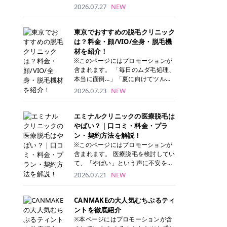
ナーパッド」は、化粧水や美容液を
2026.07.27
NEW
たっぷり含ませた丸型のコットンパ
ッド状のスキンケアアイテムです。
トナーパッドは洗顔後に肌をやさし
東京でおすすめの脱毛クリニック
く拭き取ることで、古い角質や余分
は？料金・顔/VIO/全身・脱毛機
な皮脂汚れをオフしながら、うるお
材を紹介！
いを与えられるのが特徴✨ さらに、
※このページにはプロモーションが
気になる部分には数分のせて部分用
含まれます。 「毎日のムダ毛処理、
パックとしても使用できるため、1
本当に面倒…」「夏に向けてツルツ
枚で「拭き取り」と「保湿ケア」の
ル肌になりたい！」 そう思って東京
2026.07.23
NEW
両方を叶えられます。 韓国コスメブ
で医療脱毛を探し始めても、クリニ
ランドを中心に人気を集めていまし
ックがたくさんありすぎてどこを選
たが、現在では日本でも定番のスキ
べばいいの？と迷ってしまいますよ
エミナルクリニックの医療脱毛は
ンケアアイテムとして幅広い世代に
ね。 この記事では、医療脱毛の基本
やばい？｜口コミ・料金・プラ
愛用されています。 トナーパッドの
から、東京で特に通いやすいフレイ
ン・契約方法を解説！
特徴 トナーパッドと拭き取り化粧水
アクリニック・レジーナクリニッ
※このページにはプロモーションが
の違い 「トナーパッド」と「拭き取
ク・エミナルクリニック・リゼクリ
含まれます。 医療脱毛を検討してい
り化粧水」はどちらも洗顔後に使用
ニックの4院について、分かりやす
て、「やばい」という声に不安を抱
するスキンケアアイテムですが、使
く解説します。 自分にぴったりのク
える方も多いのではないでしょう
2026.07.21
NEW
い方や特徴に違いがあります。 トナ
リニックを見つけて、面倒な自己処
か。 この記事では、エミナルクリニ
ーパッドは、化粧水があらかじめパ
理から卒業しちゃいましょう♪ クリ
ックの全身脱毛プランの詳しい料金
ッドに含まれているため、コットン
ニック 全身＋VIO 全身＋VIO＋顔 特
体系をはじめ、学生や友人同士でお
CANMAKEの大人気むちぷるティ
を用意する手間がなく、忙しい朝で
徴 脱毛器 詳細 フレイアクリニック
得になる割引キャンペーン、無料カ
ントを徹底紹介
もサッと使えるのが魅力です。 ま
52,800円(税込)/5回 94,600円(税
ウンセリングから施術までの具体的
※本ページにはプロモーションが含
た、保湿成分を豊富に配合した商品
込)/5回 肌への負担に配慮しなが
なステップを分かりやすく解説しま