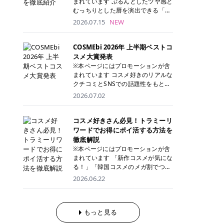
まれています ぷるんとしたツヤ感と
が多く、拭き取り後にそのまま部分
ら、コストパフォーマンスも重視し
す。 これから手軽に全身医療脱毛を
むっちりとした唇を演出できる「C
用パックとして使えるトナーパッド
たい方に！ メディオスターモノリス
始めたいと考えている方は、ぜひ最
ANMAKE（キャンメイク）むちぷる
2026.07.15
NEW
も増えています。 一方、拭き取り化
メディオスターNeXT PRO 公式サイ
後までチェックして、ご自身にぴっ
ティント」。 ティントならではの色
粧水は液体タイプのため、コットン
ト> レジーナクリニック 52,800円
たりのクリニック選びの参考にして
持ちに加え、プランパー効果※と保
に含ませて使用します。 使用量を調
(税込)/5回 99,000円(税込)/5回 ジェ
ください！ クリニック 全身＋VIO
湿ケアも叶えられることから、SNS
COSMEbi 2026年 上半期ベストコ
整しやすく、お気に入りの化粧水を
ントルシリーズを選べるため、脱毛
全身＋VIO＋顔 特徴 脱毛器 詳細 フ
でも話題の人気リップです。 「自分
スメ大賞発表
使いたい方やコストを抑えて続けた
機にこだわりたい方におすすめ！ ジ
レイアクリニック 52,800円(税込)/5
にはどのカラーが似合う？」「イエ
※本ページにはプロモーションが含
い方にもおすすめです。 トナーパッ
ェントルマックスプロ ジェントルマ
回 94,600円(税込)/5回 肌への負担
ベ・ブルベ別のおすすめは？」と気
まれています コスメ好きのリアルな
ドのメリット トナーパッドは、角質
ックスプロプラス ジェントルレーズ
に配慮しながら、コストパフォーマ
になっている方も多いのではないで
クチコミとSNSでの話題性をもとに
ケア・保湿ケア・部分用パックまで
プロ ソプラノチタニウム 公式サイ
ンスも重視したい方に！ メディオス
しょうか。 今回は6色のスウォッチ
選出された、COSMEbi 2026年上半
1枚で行える便利なスキンケアアイ
2026.07.02
ト> エミナルクリニック 49,500円
ターモノリス メディオスターNeXT
とともにご紹介！それぞれの色味や
期のベストコスメが決定！ 話題性・
テムです。 ここでは、トナーパッド
(税込)/6回 93,500円(税込)/6回 エミ
PRO 公式サイト> レジーナクリニッ
おすすめのパーソナルカラー、どん
使用感・仕上がりすべてを兼ね備え
を取り入れるメリットをご紹介しま
ナルクリニックの始めやすい料金設
ク 52,800円(税込)/5回 99,000円(税
なメイクに合うのかまで詳しく解説
た名品たちを、カテゴリ別にご紹介
コスメ好きさん必見！トラミーリ
す。 古い角質や皮脂汚れをやさしく
定！月々払いも安くて通いやすい ク
込)/5回 ジェントルシリーズを選べ
します✨ ※メイクアップ効果による
します。 本記事では、2025年11月
ワードでお得にポイ活する方法を
オフ トナーパッドを使用すること
リスタルプロ 公式サイト> リゼクリ
るため、脱毛機にこだわりたい方に
CANMAKE むちぷるティントとは？
～2026年4月までの半年間におい
徹底解説
で、洗顔だけでは落としきれない古
ニック 109,800円(税込)/5回 144,80
おすすめ！ ジェントルマックスプロ
CANMAKE むちぷるティントは、テ
て、COSMEbi内でのクチコミとSN
い角質や余分な皮脂汚れをやさしく
※本ページにはプロモーションが含
0円(税込)/5回 毛質に合わせて脱毛
ジェントルマックスプロプラス ジェ
ィント・プランパー・保湿ケアを1
Sでの話題性を元に選出されたコス
拭き取り、なめらかな肌へ整えま
まれています 「新作コスメが気にな
機を選択可能！有効期限も5年と長
ントルレーズプロ ソプラノチタニウ
本で叶えるリップです。 するすると
メやスキンケアなどの化粧品を「総
す。 保湿ケアまで1枚でできる 保湿
る！」「韓国コスメのメガ割でつい
くマイペースに通いやすい ラシャ
ム 公式サイト> エミナルクリニック
塗れるなめらかなテクスチャーで、
合」「デパコス」「プチプラ」「韓
成分を配合したトナーパッドなら、
買いすぎてしまう……」 そんな美容
メディオスターNeXT PRO ジェント
2026.06.22
49,500円(税込)/6回 93,500円(税
縦ジワをカバーしながら、むっちり
国コスメ」に分けて1位～3位までを
肌へうるおいを与えながらスキンケ
好きさんにおすすめなのが「トラミ
ルYAGプロ 公式サイト> ｜そもそも
込)/6回 エミナルクリニックの始め
としたツヤのある唇を演出します。
ランキング形式で発表！ 2026年上
アできるため、忙しい朝や夜の時短
ーリワード」です！ 普段のお買い物
医療脱毛って？エステ脱毛と何が違
やすい料金設定！月々払いも安くて
さらに、美容保湿成分を配合してい
半期 総合大賞 AMUSE（アミュー
ケアにもぴったりです。 部分パック
を少し工夫するだけでポイントを貯
うの？ 脱毛を考えたときに、まず悩
通いやすい クリスタルプロ 公式サ
るため、乾燥しにくくデイリー使い
ズ）「 ジェルフィットグロス」 👑
としても使える 多くのトナーパッド
められるため、コスメやスキンケア
もっと見る
むのが「医療脱毛とエステ脱毛、ど
イト> リゼクリニック 109,800円(税
にもぴったり！ アイテム詳細を見る
「ジェルフィットグロス」の特徴 唇
は、乾燥が気になる頬や額、小鼻な
にかかる費用を少しでも抑えたい方
っちがいいの？」ということではな