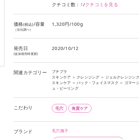
クチコミ数：
1
/
クチコミを見る
価格
/容量
1,320円/100g
(税込)
（当社調べ）
発売日
2020/10/12
(追加発売時更新)
プチプラ
関連カテゴリー
スキンケア
＞
クレンジング
＞
ジェルクレンジン
スキンケア
＞
パック・フェイスマスク
＞
ゴマー
ュ・ピーリング
こだわり
毛穴
角質ケア
毛穴撫子
ブランド