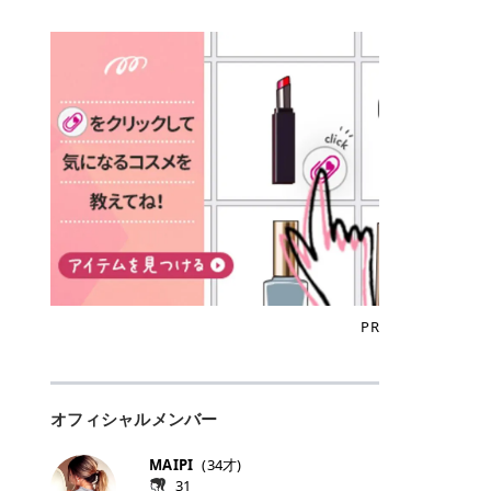
込)/5回 144,800円(税込)/5回 毛質に
Qoo10でのご購入はこちら CANMA
に触れた瞬間、ぷるんとしたジェリ
どに数分のせることで、集中保湿ケ
にぴったり。 Qoo10も、オリヤン
いでしょうか。 ズバリ、効果を実感
合わせて脱毛機を選択可能！有効期
KE むちぷるティント全色一覧 モモ
ーグロスが広がり、ふっくらボリュ
アとしても活用できます。 トナーパ
も、＠cosmeも、いつものコスメ購
するまでの期間や必要な施術回数が
限も5年と長くマイペースに通いや
｜血色感じるヌーディーピンク 桃の
ーム感のある仕上がりに✨ まるでリ
ッドの選び方 トナーパッドは、配合
入を“ちょっとお得”に変えられるの
大きな違いとして挙げられます！ 医
すい ラシャ メディオスターNeXT P
ような血色感を演出するヌーディー
フティングしたような、新しいリッ
成分やパッドの素材によって特徴が
が、トラミーリワードです✨ 今回
療脱毛は、医療機関（クリニックや
RO ジェントルYAGプロ 公式サイト
ピンク。 黄みと青みのバランスが良
プティンググロス💄 実際に使用した
異なります。 自分の肌悩みや理想の
は、トラミーリワードの特徴や活用
皮膚科など）だけで扱える高出力の
> ※医療脱毛は自由診療です。治療
く、自然になじむコーラル系カラー
方のクチコミ > 5 > プルプル > 唇に
仕上がりに合わせて選ぶことで、毎
方法、美容好きさんにおすすめな理
レーザーを使って、発毛組織にアプ
には赤み、痒み、火傷、毛嚢炎、一
です。 自然な血色感をプラスしてく
塗るPDRNグロス > > AMUSE ジェ
日のスキンケアに取り入れやすくな
由を詳しくご紹介します！ トラミー
ローチする施術といわれています。
時的な硬毛化などのリスクが伴いま
れるので、ナチュラルメイクとの相
ルフィットグロス > > ぷっくりツヤ
ります。 肌悩みに合わせて選ぶ パ
リワードとは？ 「トラミーリワー
そのため、少ない回数で永久脱毛
す。 目次▼ 1. エミナルクリニック
性抜群。 可愛らしく、多幸感のある
ツヤだけどベタっとした感じはなく
ッドの素材で選ぶ トナーパッドの使
ド」は、東証グロース上場企業であ
（※）を目指すことができます。
の魅力とは？選ばれる3つの特徴 ・
印象に仕上がります。 ワインベリー
て使いやすいですね。プランピング
い方 洗顔後すぐの清潔な肌に使用し
る株式会社アイズが運営する、安
（※永久脱毛とは一生毛が1本も生
最短6か月からの脱毛プランが選べ
｜気品をまとうローズレッド 深みの
効果で少しスーッとします。ここは
ます。 STEP1 エンボス面（凹凸
心・安全なポイントサイト機能で
えてこないという意味ではなく、ア
る！ ・全国60院以上＆21時まで営
ある青みレッド。 大人っぽく華やか
好き嫌いがあるかもしれませんが慣
面）で顔全体をやさしく拭き取りま
す。 トラミーリワードは、トラミー
メリカの基準に基づき「長期間にわ
業！ ・痛みに配慮した医療脱毛器の
な印象を与えるベリーカラーです。
れますね。 > > 分かりにくいけど、
す。 特に小鼻・あご・額など皮脂や
会員向けのポイントサービスです。
たって毛量が明らかに減少している
導入と肌トラブル対応 2. エミナル
ひと塗りで顔全体が華やかになり、
チップは片面がツルツル、片面がモ
古い角質が気になる部分は丁寧にな
対象ショップやサービスを利用する
状態が維持されること」を指しま
クリニックの口コミ・評判 3. エミ
リップを主役にしたメイクが完成。
ケモケになってます。 > > 桜グロス
じませましょう。 STEP2 パッドを
ことでポイントを獲得でき、貯まっ
す。） 一方のエステ脱毛は、出力が
ナルクリニックの全身脱毛料金プラ
クールで上品な雰囲気を演出できま
【日本限定色】：上品なピンクベー
裏返し、フラット面で顔全体をやさ
たポイントはAmazonギフト券やド
優しい機器を使うため痛みが少ない
ン ・全身脱毛の基本コースと料金
す。 フィグピューレ｜色っぽさと上
ジュ > > すももパールグロス【日本
PR
しく押さえながら化粧水をなじませ
ットマネーなどに交換できます。 普
のがメリットですが、毛根を破壊す
・追加費用がかからないシステム ・
品さを叶える赤みローズ 赤みとくす
限定色】：微細なラメがきらめく血
ます。 STEP3 その後は美容液・乳
段のネットショッピングを活用しな
ることはできないので一時的な減毛
支払い方法｜決済方法と医療ローン
みをほどよく含んだローズカラー。
色がよく見えるピンク。 > > どちら
液・クリームなど、普段どおりのス
がらポイントを貯められるため、ポ
にとどまります。結果的に、何度も
の活用も！ 4. エミナルクリニック
ニュートラルな発色で、肌色を選び
も上品で使いやすい色ですね。すも
キンケアを行います。 乾燥が気にな
イ活初心者でも始めやすいのが魅力
通う必要が出てくることが多くなり
の熱破壊式の脱毛機 5. エミナルク
にくい万能カラーです。 派手すぎず
もパールグロスの方がラメが入って
る部分には2〜5分程度のせて部分用
です✨ トラミーリワードの特徴 普
ます。 なお、医療脱毛は保険がきか
リニックのお得な割引・キャンペー
オフィシャルメンバー
落ち着いた印象に仕上がり、オン・
いるので華やかそうに見えるけど、
パックとして使用するのもおすすめ
段よく使っているコスメ通販サイト
ない自由診療なので、クリニックに
ン制度 ・学生プラン｜学生証の提示
オフ問わず使いやすいカラー。 きれ
付けてみると落ち着いた色ですね。
です。 おすすめトナーパッド7選 こ
を、トラミーリワード経由にするだ
よって料金設定が自由に決められて
で割引 ・ペア限定プラン｜家族や友
いめメイクにもカジュアルメイクに
> > スキンケア成分が配合されてい
MAIPI
(
34
才)
こからは、保湿ケアや肌荒れケア、
けでポイントが貯まるのが大きな魅
います。だからこそ、しっかり比較
人と一緒にスタートできる ・他社か
もマッチします。 ラズベリーケーキ
て保湿もしっかりしてくれます。最
31
毛穴ケアなど目的別におすすめのト
力です✨ 例えば、、、 ・メガ割の
して選ぶことが大切なのです。 医療