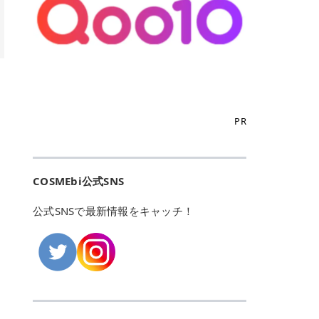
こからは、東京で人気のフレイアク
カリしたくありませんよね。エミナ
ント おすすめパーソナルカラー 02
> あんずのほのかに甘い香りがしま
るカーミングケアパッド」 ツボクサ
OFFクーポンなどを使って、SNSで
リニック・レジーナクリニック・エ
ルクリニックなら、最短1ヶ月ペー
モモ イエベ春・ブルベ夏 03 ワイン
すが > 強くないのでいつでも使える
エキス（保湿成分）配合で、肌荒れ
バズっている美容液やパック、限定
ミナルクリニック・リゼクリニック
スで通えるため、最短6ヶ月の全身
ベリー ブルベ冬 05 フィグピューレ
印象です > > 1本持っていると髪だ
や赤みが気になる肌をやさしく整え
の豪華キットをどこよりもお得にゲ
の4院について、おすすめのポイン
脱毛プランを選ぶことができます！
ブルベ夏・イエベ春 06 ラズベリー
けではなくボディやネイルケアにも
る低刺激設計のトナーパッドです。
ットできます✨ 豊富でリアルな口コ
トを詳しくご紹介します！ フレイア
（※予約状況や脱毛効果の個人差に
ケーキ ブルベ夏・ブルベ冬 07 フル
使えるのも◎ > > 引用元:コスメビ
アイテム詳細を見るQoo10での購入
ミや、ブランド公式ショップの出店
クリニック：選べるプランと女子に
よっては、6ヵ月で完了しない場合
ーツオレ イエベ春 40th ストロベリ
アイテム詳細を見るAmazonでのご
はこちら 4. SKINFOOD キャロット
も充実しているため、新作チェック
優しい手厚いサポート♡ ※満足度9
もあります）。 さらに、連続照射が
ーボンボン ブルベ夏 アイテム詳細
購入はこちら 2026年上半期 総合3
カロテン カーミングウォーターパッ
からリピート買いまで、美容マニア
6% 集計機関・アンケート内容：社
できる医療脱毛器を使っているた
を見るQoo10でのご購入はこちら
位 MAJOLICA MAJORCA（マジョリ
ド 「ゆらぎがちな肌をやさしく整え
の「欲しい」がすべて詰まったお買
内・施術済みフレイア顧客向けのア
め、全身の施術でも1回約60分で終
迷ったらこのカラーがおすすめ！ ナ
カ マジョルカ）「シャドーカスタマ
る植物由来カーミングケア」 βカロ
い物天国です。 Qoo10はこちら @C
ンケート 対象期間：2024/12/11～2
わります。 全国60院以上＆21時ま
PR
チュラルメイクなら「02 モモ」 自
イズ」 👑「シャドーカスタマイズ」
テンを含むにんじん由来成分で、乾
OSME アットコスメ（@cosme）
025/5/15 アンケート数:12606 フレ
で営業！ お仕事や学校の帰りにサク
然な血色感を演出できる万能カラ
の特徴 まばゆく発色フォルム整形シ
燥や外的刺激で不安定になりやすい
は、日本の美容マニアなら誰もが一
イアクリニックは、都内に新宿や渋
ッと寄りたい！という方にもエミナ
ー。 オフィスメイクなら「40th ス
ャドウ✨ 吸いこまれそうな奥行きの
肌をやさしく整えます。軽やかな使
度はお世話になる日本最大級の化粧
谷、銀座など7院があり、どこも駅
ルは強い味方。北海道から沖縄まで
トロベリーボンボン」 上品で落ち着
ある目もとをかなえる、フォルム整
用感も特長です。 アイテム詳細を見
品クチコミサイトです✨ 一番の魅力
から近くてアクセス抜群。平日は夜
全国に60院以上を展開しており、ど
いた印象に仕上がります。 毎日使い
形パウダーシャドウ。ひと塗りでま
るQoo10での購入はこちら 5. ANU
は、2,000万件を超える圧倒的なボ
COSMEbi公式SNS
21時まで開いているので、お仕事や
こも駅チカの好立地なんです。しか
やすい万能カラーなら「05 フィグ
ばゆく発色し、光の効果で目もとが
A 8ヒアルロン酸カテキンカーミン
リュームのリアルなクチコミ検索機
学校帰りにも通いやすいクリニック
も夜21時まで開いているので、忙し
ピューレ」 シーンを選ばず使える人
立体的に生まれ変わります。 実際に
グパッド 「うるおいを与えながら肌
能にあります。 自分の年齢や肌質
です。 ♡クイックプラン 時間をか
い毎日でも無理なく予定に組み込め
公式SNSで最新情報をキャッチ！
気カラーです。 韓国メイク・透明感
使用した方のクチコミ > 5 > 鮮やか
のキメを整えるバランスケアパッ
（乾燥肌・敏感肌など）、あるいは
けてしっかり脱毛。割引制度や保証
ます（※店舗によって診察時間は異
重視なら「06 ラズベリーケーキ」
発色✨ 吸い込まれそうな奥行きのあ
ド」 カテキン*1配合の極薄パッド
「毛穴」「美白」といった肌の悩み
サービスは充実！ 全身＋VIO 52,80
なります）。 そして嬉しいのが、施
青みピンクが透明感を引き立てま
る目もとを作れるアイシャドウ♡ >
で、肌にうるおいを与えながらキメ
に合わせてクチコミを絞り込めるた
0円(税込) 5回コース 所要時間が60
術室がカーテン仕切りではなくドア
す。 イエベ春なら「07 フルーツオ
パウダータイプなのに粉っぽさがな
を整え、すこやかな肌状態へ導くデ
め、自分に本当に合うコスメを失敗
分で完了 全身＋VIO＋顔 94,600円
付きの完全個室になっていること！
レ」 やわらかく可愛らしい印象に仕
くぴたっと密着♡発色が良くて煌め
イリーケアアイテムです。 *1 チャ
せずに見つけられる美容の羅針盤と
(税込) 5回コース 36箇所の脱毛が可
女性専用のプライベート空間なの
上がります。 よくある質問💡 色持
くパールが美しい✨ > 単色でも綺麗
カテキン（整肌成分） アイテム詳細
して絶大な信頼を得ています。 さら
能 ♡安心プラン １回、５回コー
で、周りの目を気にせずリラックス
ちはいい？ むちぷるティントはティ
にグラデーションを作れて簡単に立
を見るQoo10での購入はこちら 6.
に、年に数回発表される「ベストコ
ス、８回コースがあり、コース終了
して施術を受けられます。 痛みに配
ント処方のため、塗布後は色が定着
体感を出せます✨ > > カラーの名前
MEDIHEAL PDRNリフティングパッ
スメアワード（ベスコス）」は、日
後の追加照射の料金も設定していま
慮した医療脱毛器の導入と肌トラブ
しやすく、飲み物を飲んだあとでも
がまた可愛い💕 > PK321 ひとひら
ド 「ハリ感を意識したケアで肌をな
本の美容トレンドを大きく左右する