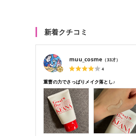
新着クチコミ
muu_cosme
（
33
才）
4
重曹の力でさっぱりメイク落とし♪