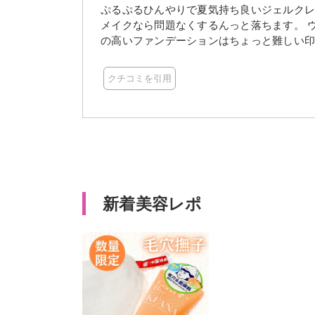
ぷるぷるひんやりで夏気持ち良いジェルクレ
メイクなら問題なくするんっと落ちます。 
の高いファンデーションはちょっと難しい印
くれるみたいなので期待大。 毛穴の悩みに
すめです！ 濡れた手で使えるのも楽なところ
クチコミを引用
レンジング #クレンジングジェル #洗顔 #
レンジング #コスメ
新着美容レポ