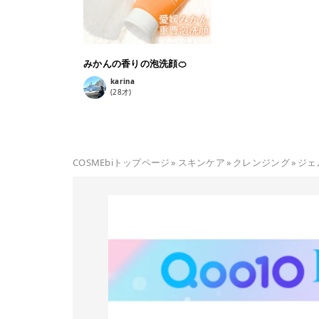
みかんの香りの泡洗顔🍊
karina
(
28
才)
COSMEbiトップページ
»
スキンケア
»
クレンジング
»
ジェ