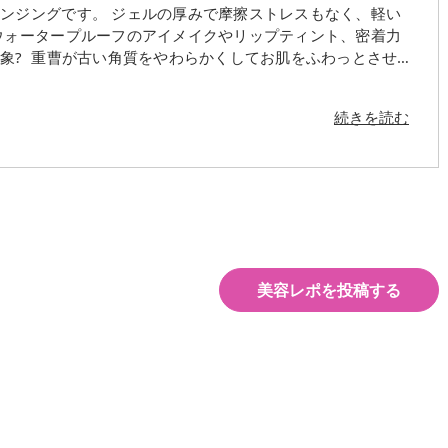
ンジングです。 ジェルの厚みで摩擦ストレスもなく、軽い
ウォータープルーフのアイメイクやリップティント、密着力
象? 重曹が古い角質をやわらかくしてお肌をふわっとさせて
も効果的な重曹クレンジングなので、毛穴ケアとしてもおす
。 #スキンケア #クレンジング #メイク落とし #ジェルク
続きを読む
毛穴撫子 #プチプラコスメ #重曹クレンジングジェル #重曹ク
美容レポを投稿する