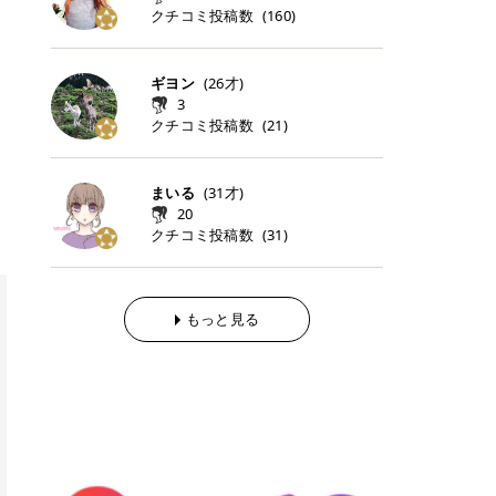
らの「のりかえ」や「お友だち紹
｜甘く可愛いモーヴピンク 鮮やかな
近、乾燥していた唇がプルンと見え
クチコミ投稿数
ナーパッドをご紹介します。 毎日使
タイミングで利用することが多いQ
(
160
)
脱毛の「熱破壊式」と「蓄熱式」と
介」も！ 6. 予約から脱毛施術まで
青みを感じるラズベリーピンク。 フ
てうれちい！ > > 引用元:コスメビ
いやすいトナーパッドから、スペシ
oo10 ・口コミを見ながら購入する
は？ 医療脱毛のレーザー機器には、
のステップ ・無料カウンセリングの
ェミニンな雰囲気を演出できる可愛
アイテム詳細を見るQoo10でのご購
ャルケアにぴったりなトナーパッド
＠cosme ・韓国コスメをチェック
大きく分けて「熱破壊式」と「蓄熱
予約方法 ・カウンセリング当日の持
らしいカラーです。 透明感を引き立
入はこちら 2026年上半期 総合2位
まで厳選しました。 1. MEDICUBE
する際によく見るOLIVE YOUNG GL
式」の2種類があり、それぞれ得意
ギヨン
(
26
才)
ち物 ・医師の問診とプラン提案 ・
てながら、甘さのある印象に。 韓国
柳屋（ヤナギヤ）「柳屋 あんず
PDRNピンクコラーゲンゲルトナー
OBAL など、すでに使い慣れている
な毛質が違います。 * 熱破壊式 高
施術当日の流れと次回予約の取り方
3
メイクやピンクメイクとも相性抜群
油」 👑「柳屋 あんず油」の特徴 1
パッド 「うるおいとハリ感をサポー
サイトが対象になっている場合も多
出力のレーザーをバチッ！と当て
7. 店舗一覧と美容医療メニュー ・
クチコミ投稿数
(
21
)
です。 フルーツオレ｜ピュア感あふ
00％植物由来の「柳屋 あんず油」
トし、なめらかな肌へ導く高密着ゲ
く、お買い物の内容や流れを変える
て、毛根の発毛組織に向けてレーザ
全国60院以上！エミナルクリニック
れるミルキーコーラル 白みを含んだ
フワッと香りさらっとまとまり、ツ
ルパッド」 PDRNやコラーゲン成分
必要はありません。 「どうせ買う予
ーを照射します。ワキやVIOのよう
の店舗一覧 ・脱毛だけじゃない！美
ミルキーなコーラルカラー。 やさし
ヤのある美しい髪に導きます。 ヘア
を配合し、乾燥やハリ不足が気にな
定だったコスメ」をトラミーリワー
な、太くて濃い毛にも使用が可能で
容医療メニュー 8. まとめ ｜エミナ
くふんわり発色し、粘膜リップのよ
だけでなく、ボディケア・ネイルケ
まいる
(
31
才)
る肌をしっとり整えるゲルタイプの
ドを経由するだけで、ポイントも一
す！その分、輪ゴムで弾かれたよう
ルクリニックの魅力とは？選ばれる
うな仕上がりになります。 柔らかく
アなど幅広く保湿ケア。 実際に使用
20
トナーパッド。密着力が高く、スキ
緒に受け取れる、そんな手軽さがあ
な強い痛みを感じやすい傾向があり
3つの特徴 ※1 開業2019年3月20日
可愛らしい印象になり、毎日使いた
した方のクチコミ > 5 > 1本あると
クチコミ投稿数
ンケアの土台ケアとして取り入れや
ります✨ またトラミーリワードに
(
31
)
ます。 * 蓄熱式 低出力のレーザー
～2026年6月30日時点(医療脱毛、
くなるナチュラルカラー。 スクール
便利なオイル😊 > 柳屋 あんず油 >
すいアイテムです。 アイテム詳細を
は、以下のような特徴があります！
を連続で当てて、毛の成長をコント
ハイフ、ダーマペン、美容点滴、医
メイクやオフィスメイクにもおすす
> ──────────── > > 100%植
見るQoo10での購入はこちら 2. BIO
・1ポイント＝1円でわかりやすい
ロールする部分（バルジ領域）にじ
療ダイエットなど) 「早く綺麗にな
めです。 40TH ストロベリーボンボ
物由来のオイル > > 白髪染めで傷ん
DANCE コラーゲンゲルトナーパッ
・選べるe-GIFT・Amazonギフト
わじわ熱を伝える方式です。急激な
りたいけど、痛いのはイヤだし、通
ン｜上品なピンクベージュ 黄みを抑
でいてパサついているので > オイル
ド 「うるおいを与えながら肌をやわ
券・ドットマネーなどに交換できる
熱さを感じにくく、痛みや肌への負
もっと見る
う時間もない…」医療脱毛にそんな
えたクリーミーなピンクベージュ。
は必需品です > > 少しとろみがある
らかく整える保湿ケアパッド」 ゲル
・トラミー会員なら無料で利用でき
担を抑えやすいのが嬉しいポイン
ハードルを感じていませんか？エミ
ほんのり青みを感じる絶妙なカラー
ものの、さらっと軽めのオイル > >
素材ならではの高密着設計で、肌に
る ・ポイ活初心者でも始めやすい
ト。顔や背中などの産毛や細い毛に
ナルクリニックは、そんな私たちの
で、自然な血色感を演出します。 肌
ベタつかなくて髪につけるとサラサ
うるおいを与えながらやさしく整え
編集部が厳選！トラミーリワードお
向いています。 最近は、この両方を
ワガママを叶えてくれるクリニック
になじみながらも、唇をふんわり明
ラでツヤが出ます✨ > > ドライヤー
る保湿特化型トナーパッド。乾燥し
すすめ3選 QOO10 Qoo10（キュー
使い分けられる優秀な脱毛機を導入
なんです！多くの女性から選ばれて
るく見せてくれるカラー。 オフィス
前とドライヤー後に使っていますが
やすい肌をふっくらとした印象に導
テン）は、話題の韓国コスメや最新
しているクリニックも増えているの
いる3つの魅力をご紹介します。 最
メイクやナチュラルメイクにもぴっ
> 髪がペタッとならなくて気に入っ
きます。 アイテム詳細を見るQoo1
のトレンドスキンケアがいち早く、
で、自分の毛質に合わせてお任せで
短6か月からの脱毛プランが選べ
たりです。 アイテム詳細を見るQoo
てます😊 > > ワンタッチキャップな
0での購入はこちら 3. SKIN1004 セ
驚きの価格で手に入る大人気の通販
きることが多いですよ。 ｜東京でお
る！ 「せっかく脱毛を始めたのに、
10でのご購入はこちら イエベ・ブ
ので開けやすく > 1滴ずつ出るので
ンテラ クイックカーミングパッド
サイトです！ 特に年4回開催される
すすめの医療脱毛クリニック4選 こ
次の予約が数ヶ月先…」なんてガッ
ルベ別おすすめカラー むちぷるティ
量を調節しやすく使いやすいです >
「ゆらぎやすい肌をすこやかに整え
ビッグセール「メガ割」では、20%