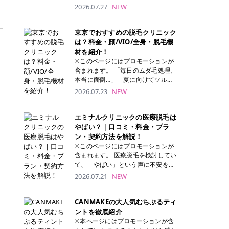
ナーパッド」は、化粧水や美容液を
2026.07.27
NEW
たっぷり含ませた丸型のコットンパ
ッド状のスキンケアアイテムです。
トナーパッドは洗顔後に肌をやさし
東京でおすすめの脱毛クリニック
く拭き取ることで、古い角質や余分
は？料金・顔/VIO/全身・脱毛機
な皮脂汚れをオフしながら、うるお
材を紹介！
いを与えられるのが特徴✨ さらに、
※このページにはプロモーションが
気になる部分には数分のせて部分用
含まれます。 「毎日のムダ毛処理、
パックとしても使用できるため、1
本当に面倒…」「夏に向けてツルツ
枚で「拭き取り」と「保湿ケア」の
ル肌になりたい！」 そう思って東京
2026.07.23
NEW
両方を叶えられます。 韓国コスメブ
で医療脱毛を探し始めても、クリニ
ランドを中心に人気を集めていまし
ックがたくさんありすぎてどこを選
たが、現在では日本でも定番のスキ
べばいいの？と迷ってしまいますよ
エミナルクリニックの医療脱毛は
ンケアアイテムとして幅広い世代に
ね。 この記事では、医療脱毛の基本
やばい？｜口コミ・料金・プラ
愛用されています。 トナーパッドの
から、東京で特に通いやすいフレイ
ン・契約方法を解説！
特徴 トナーパッドと拭き取り化粧水
アクリニック・レジーナクリニッ
※このページにはプロモーションが
の違い 「トナーパッド」と「拭き取
ク・エミナルクリニック・リゼクリ
含まれます。 医療脱毛を検討してい
り化粧水」はどちらも洗顔後に使用
ニックの4院について、分かりやす
て、「やばい」という声に不安を抱
するスキンケアアイテムですが、使
く解説します。 自分にぴったりのク
える方も多いのではないでしょう
2026.07.21
NEW
い方や特徴に違いがあります。 トナ
リニックを見つけて、面倒な自己処
か。 この記事では、エミナルクリニ
ーパッドは、化粧水があらかじめパ
理から卒業しちゃいましょう♪ クリ
ックの全身脱毛プランの詳しい料金
ッドに含まれているため、コットン
ニック 全身＋VIO 全身＋VIO＋顔 特
体系をはじめ、学生や友人同士でお
CANMAKEの大人気むちぷるティ
を用意する手間がなく、忙しい朝で
徴 脱毛器 詳細 フレイアクリニック
得になる割引キャンペーン、無料カ
ントを徹底紹介
もサッと使えるのが魅力です。 ま
52,800円(税込)/5回 94,600円(税
ウンセリングから施術までの具体的
※本ページにはプロモーションが含
た、保湿成分を豊富に配合した商品
込)/5回 肌への負担に配慮しなが
なステップを分かりやすく解説しま