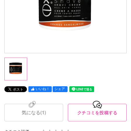
いいね！
シェア
LINEで送る
気になる(
1
)
クチコミを投稿する