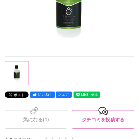
いいね！
シェア
LINEで送る
気になる(
1
)
クチコミを投稿する