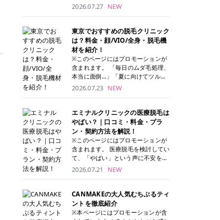
ナーパッド」は、化粧水や美容液を
2026.07.27
NEW
たっぷり含ませた丸型のコットンパ
ッド状のスキンケアアイテムです。
トナーパッドは洗顔後に肌をやさし
東京でおすすめの脱毛クリニック
く拭き取ることで、古い角質や余分
は？料金・顔/VIO/全身・脱毛機
な皮脂汚れをオフしながら、うるお
材を紹介！
いを与えられるのが特徴✨ さらに、
※このページにはプロモーションが
気になる部分には数分のせて部分用
含まれます。 「毎日のムダ毛処理、
パックとしても使用できるため、1
本当に面倒…」「夏に向けてツルツ
枚で「拭き取り」と「保湿ケア」の
ル肌になりたい！」 そう思って東京
2026.07.23
NEW
両方を叶えられます。 韓国コスメブ
で医療脱毛を探し始めても、クリニ
ランドを中心に人気を集めていまし
ックがたくさんありすぎてどこを選
たが、現在では日本でも定番のスキ
べばいいの？と迷ってしまいますよ
エミナルクリニックの医療脱毛は
ンケアアイテムとして幅広い世代に
ね。 この記事では、医療脱毛の基本
やばい？｜口コミ・料金・プラ
愛用されています。 トナーパッドの
から、東京で特に通いやすいフレイ
ン・契約方法を解説！
特徴 トナーパッドと拭き取り化粧水
アクリニック・レジーナクリニッ
※このページにはプロモーションが
の違い 「トナーパッド」と「拭き取
ク・エミナルクリニック・リゼクリ
含まれます。 医療脱毛を検討してい
り化粧水」はどちらも洗顔後に使用
ニックの4院について、分かりやす
て、「やばい」という声に不安を抱
するスキンケアアイテムですが、使
く解説します。 自分にぴったりのク
える方も多いのではないでしょう
2026.07.21
NEW
い方や特徴に違いがあります。 トナ
リニックを見つけて、面倒な自己処
か。 この記事では、エミナルクリニ
ーパッドは、化粧水があらかじめパ
理から卒業しちゃいましょう♪ クリ
ックの全身脱毛プランの詳しい料金
ッドに含まれているため、コットン
ニック 全身＋VIO 全身＋VIO＋顔 特
体系をはじめ、学生や友人同士でお
CANMAKEの大人気むちぷるティ
を用意する手間がなく、忙しい朝で
徴 脱毛器 詳細 フレイアクリニック
得になる割引キャンペーン、無料カ
ントを徹底紹介
もサッと使えるのが魅力です。 ま
52,800円(税込)/5回 94,600円(税
ウンセリングから施術までの具体的
※本ページにはプロモーションが含
た、保湿成分を豊富に配合した商品
込)/5回 肌への負担に配慮しなが
なステップを分かりやすく解説しま