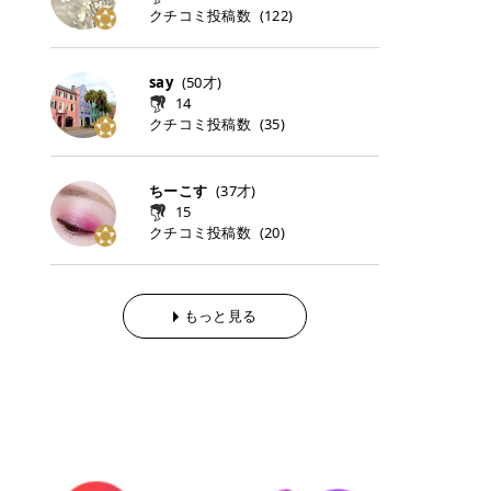
らの「のりかえ」や「お友だち紹
｜甘く可愛いモーヴピンク 鮮やかな
近、乾燥していた唇がプルンと見え
クチコミ投稿数
ナーパッドをご紹介します。 毎日使
タイミングで利用することが多いQ
(
122
)
脱毛の「熱破壊式」と「蓄熱式」と
介」も！ 6. 予約から脱毛施術まで
青みを感じるラズベリーピンク。 フ
てうれちい！ > > 引用元:コスメビ
いやすいトナーパッドから、スペシ
oo10 ・口コミを見ながら購入する
は？ 医療脱毛のレーザー機器には、
のステップ ・無料カウンセリングの
ェミニンな雰囲気を演出できる可愛
アイテム詳細を見るQoo10でのご購
ャルケアにぴったりなトナーパッド
＠cosme ・韓国コスメをチェック
大きく分けて「熱破壊式」と「蓄熱
予約方法 ・カウンセリング当日の持
らしいカラーです。 透明感を引き立
入はこちら 2026年上半期 総合2位
まで厳選しました。 1. MEDICUBE
する際によく見るOLIVE YOUNG GL
式」の2種類があり、それぞれ得意
say
(
50
才)
ち物 ・医師の問診とプラン提案 ・
てながら、甘さのある印象に。 韓国
柳屋（ヤナギヤ）「柳屋 あんず
PDRNピンクコラーゲンゲルトナー
OBAL など、すでに使い慣れている
な毛質が違います。 * 熱破壊式 高
施術当日の流れと次回予約の取り方
14
メイクやピンクメイクとも相性抜群
油」 👑「柳屋 あんず油」の特徴 1
パッド 「うるおいとハリ感をサポー
サイトが対象になっている場合も多
出力のレーザーをバチッ！と当て
7. 店舗一覧と美容医療メニュー ・
クチコミ投稿数
(
35
)
です。 フルーツオレ｜ピュア感あふ
00％植物由来の「柳屋 あんず油」
トし、なめらかな肌へ導く高密着ゲ
く、お買い物の内容や流れを変える
て、毛根の発毛組織に向けてレーザ
全国60院以上！エミナルクリニック
れるミルキーコーラル 白みを含んだ
フワッと香りさらっとまとまり、ツ
ルパッド」 PDRNやコラーゲン成分
必要はありません。 「どうせ買う予
ーを照射します。ワキやVIOのよう
の店舗一覧 ・脱毛だけじゃない！美
ミルキーなコーラルカラー。 やさし
ヤのある美しい髪に導きます。 ヘア
を配合し、乾燥やハリ不足が気にな
定だったコスメ」をトラミーリワー
な、太くて濃い毛にも使用が可能で
容医療メニュー 8. まとめ ｜エミナ
くふんわり発色し、粘膜リップのよ
だけでなく、ボディケア・ネイルケ
ちーこす
(
37
才)
る肌をしっとり整えるゲルタイプの
ドを経由するだけで、ポイントも一
す！その分、輪ゴムで弾かれたよう
ルクリニックの魅力とは？選ばれる
うな仕上がりになります。 柔らかく
アなど幅広く保湿ケア。 実際に使用
15
トナーパッド。密着力が高く、スキ
緒に受け取れる、そんな手軽さがあ
な強い痛みを感じやすい傾向があり
3つの特徴 ※1 開業2019年3月20日
可愛らしい印象になり、毎日使いた
した方のクチコミ > 5 > 1本あると
クチコミ投稿数
ンケアの土台ケアとして取り入れや
ります✨ またトラミーリワードに
(
20
)
ます。 * 蓄熱式 低出力のレーザー
～2026年6月30日時点(医療脱毛、
くなるナチュラルカラー。 スクール
便利なオイル😊 > 柳屋 あんず油 >
すいアイテムです。 アイテム詳細を
は、以下のような特徴があります！
を連続で当てて、毛の成長をコント
ハイフ、ダーマペン、美容点滴、医
メイクやオフィスメイクにもおすす
> ──────────── > > 100%植
見るQoo10での購入はこちら 2. BIO
・1ポイント＝1円でわかりやすい
ロールする部分（バルジ領域）にじ
療ダイエットなど) 「早く綺麗にな
めです。 40TH ストロベリーボンボ
物由来のオイル > > 白髪染めで傷ん
DANCE コラーゲンゲルトナーパッ
・選べるe-GIFT・Amazonギフト
わじわ熱を伝える方式です。急激な
りたいけど、痛いのはイヤだし、通
ン｜上品なピンクベージュ 黄みを抑
でいてパサついているので > オイル
ド 「うるおいを与えながら肌をやわ
券・ドットマネーなどに交換できる
熱さを感じにくく、痛みや肌への負
もっと見る
う時間もない…」医療脱毛にそんな
えたクリーミーなピンクベージュ。
は必需品です > > 少しとろみがある
らかく整える保湿ケアパッド」 ゲル
・トラミー会員なら無料で利用でき
担を抑えやすいのが嬉しいポイン
ハードルを感じていませんか？エミ
ほんのり青みを感じる絶妙なカラー
ものの、さらっと軽めのオイル > >
素材ならではの高密着設計で、肌に
る ・ポイ活初心者でも始めやすい
ト。顔や背中などの産毛や細い毛に
ナルクリニックは、そんな私たちの
で、自然な血色感を演出します。 肌
ベタつかなくて髪につけるとサラサ
うるおいを与えながらやさしく整え
編集部が厳選！トラミーリワードお
向いています。 最近は、この両方を
ワガママを叶えてくれるクリニック
になじみながらも、唇をふんわり明
ラでツヤが出ます✨ > > ドライヤー
る保湿特化型トナーパッド。乾燥し
すすめ3選 QOO10 Qoo10（キュー
使い分けられる優秀な脱毛機を導入
なんです！多くの女性から選ばれて
るく見せてくれるカラー。 オフィス
前とドライヤー後に使っていますが
やすい肌をふっくらとした印象に導
テン）は、話題の韓国コスメや最新
しているクリニックも増えているの
いる3つの魅力をご紹介します。 最
メイクやナチュラルメイクにもぴっ
> 髪がペタッとならなくて気に入っ
きます。 アイテム詳細を見るQoo1
のトレンドスキンケアがいち早く、
で、自分の毛質に合わせてお任せで
短6か月からの脱毛プランが選べ
たりです。 アイテム詳細を見るQoo
てます😊 > > ワンタッチキャップな
0での購入はこちら 3. SKIN1004 セ
驚きの価格で手に入る大人気の通販
きることが多いですよ。 ｜東京でお
る！ 「せっかく脱毛を始めたのに、
10でのご購入はこちら イエベ・ブ
ので開けやすく > 1滴ずつ出るので
ンテラ クイックカーミングパッド
サイトです！ 特に年4回開催される
すすめの医療脱毛クリニック4選 こ
次の予約が数ヶ月先…」なんてガッ
ルベ別おすすめカラー むちぷるティ
量を調節しやすく使いやすいです >
「ゆらぎやすい肌をすこやかに整え
ビッグセール「メガ割」では、20%