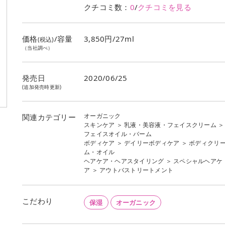
クチコミ数：
0
/
クチコミを見る
価格
/容量
3,850円/27ml
(税込)
（当社調べ）
発売日
2020/06/25
(追加発売時更新)
オーガニック
関連カテゴリー
スキンケア
＞
乳液・美容液・フェイスクリーム
＞
フェイスオイル・バーム
ボディケア
＞
デイリーボディケア
＞
ボディクリ
ム・オイル
ヘアケア・ヘアスタイリング
＞
スペシャルヘアケ
ア
＞
アウトバストリートメント
こだわり
保湿
オーガニック