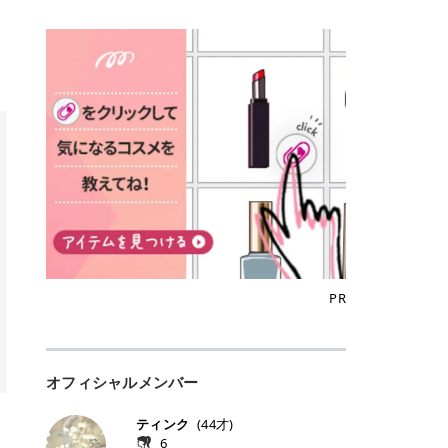
込)/5回 144,800円(税込)/5回 毛質に
Qoo10でのご購入はこちら CANMA
に触れた瞬間、ぷるんとしたジェリ
どに数分のせることで、集中保湿ケ
にぴったり。 Qoo10も、オリヤン
いでしょうか。 ズバリ、効果を実感
合わせて脱毛機を選択可能！有効期
KE むちぷるティント全色一覧 モモ
ーグロスが広がり、ふっくらボリュ
アとしても活用できます。 トナーパ
も、＠cosmeも、いつものコスメ購
するまでの期間や必要な施術回数が
限も5年と長くマイペースに通いや
｜血色感じるヌーディーピンク 桃の
ーム感のある仕上がりに✨ まるでリ
ッドの選び方 トナーパッドは、配合
入を“ちょっとお得”に変えられるの
大きな違いとして挙げられます！ 医
すい ラシャ メディオスターNeXT P
ような血色感を演出するヌーディー
フティングしたような、新しいリッ
成分やパッドの素材によって特徴が
が、トラミーリワードです✨ 今回
療脱毛は、医療機関（クリニックや
RO ジェントルYAGプロ 公式サイト
ピンク。 黄みと青みのバランスが良
プティンググロス💄 実際に使用した
異なります。 自分の肌悩みや理想の
は、トラミーリワードの特徴や活用
皮膚科など）だけで扱える高出力の
> ※医療脱毛は自由診療です。治療
く、自然になじむコーラル系カラー
方のクチコミ > 5 > プルプル > 唇に
仕上がりに合わせて選ぶことで、毎
方法、美容好きさんにおすすめな理
レーザーを使って、発毛組織にアプ
には赤み、痒み、火傷、毛嚢炎、一
です。 自然な血色感をプラスしてく
塗るPDRNグロス > > AMUSE ジェ
日のスキンケアに取り入れやすくな
由を詳しくご紹介します！ トラミー
ローチする施術といわれています。
時的な硬毛化などのリスクが伴いま
れるので、ナチュラルメイクとの相
ルフィットグロス > > ぷっくりツヤ
ります。 肌悩みに合わせて選ぶ パ
リワードとは？ 「トラミーリワー
そのため、少ない回数で永久脱毛
す。 目次▼ 1. エミナルクリニック
性抜群。 可愛らしく、多幸感のある
ツヤだけどベタっとした感じはなく
ッドの素材で選ぶ トナーパッドの使
ド」は、東証グロース上場企業であ
（※）を目指すことができます。
の魅力とは？選ばれる3つの特徴 ・
印象に仕上がります。 ワインベリー
て使いやすいですね。プランピング
い方 洗顔後すぐの清潔な肌に使用し
る株式会社アイズが運営する、安
（※永久脱毛とは一生毛が1本も生
最短6か月からの脱毛プランが選べ
｜気品をまとうローズレッド 深みの
効果で少しスーッとします。ここは
ます。 STEP1 エンボス面（凹凸
心・安全なポイントサイト機能で
えてこないという意味ではなく、ア
る！ ・全国60院以上＆21時まで営
ある青みレッド。 大人っぽく華やか
好き嫌いがあるかもしれませんが慣
面）で顔全体をやさしく拭き取りま
す。 トラミーリワードは、トラミー
メリカの基準に基づき「長期間にわ
業！ ・痛みに配慮した医療脱毛器の
な印象を与えるベリーカラーです。
れますね。 > > 分かりにくいけど、
す。 特に小鼻・あご・額など皮脂や
会員向けのポイントサービスです。
たって毛量が明らかに減少している
導入と肌トラブル対応 2. エミナル
ひと塗りで顔全体が華やかになり、
チップは片面がツルツル、片面がモ
古い角質が気になる部分は丁寧にな
対象ショップやサービスを利用する
状態が維持されること」を指しま
クリニックの口コミ・評判 3. エミ
リップを主役にしたメイクが完成。
ケモケになってます。 > > 桜グロス
じませましょう。 STEP2 パッドを
ことでポイントを獲得でき、貯まっ
す。） 一方のエステ脱毛は、出力が
ナルクリニックの全身脱毛料金プラ
クールで上品な雰囲気を演出できま
【日本限定色】：上品なピンクベー
裏返し、フラット面で顔全体をやさ
たポイントはAmazonギフト券やド
優しい機器を使うため痛みが少ない
ン ・全身脱毛の基本コースと料金
す。 フィグピューレ｜色っぽさと上
ジュ > > すももパールグロス【日本
PR
しく押さえながら化粧水をなじませ
ットマネーなどに交換できます。 普
のがメリットですが、毛根を破壊す
・追加費用がかからないシステム ・
品さを叶える赤みローズ 赤みとくす
限定色】：微細なラメがきらめく血
ます。 STEP3 その後は美容液・乳
段のネットショッピングを活用しな
ることはできないので一時的な減毛
支払い方法｜決済方法と医療ローン
みをほどよく含んだローズカラー。
色がよく見えるピンク。 > > どちら
液・クリームなど、普段どおりのス
がらポイントを貯められるため、ポ
にとどまります。結果的に、何度も
の活用も！ 4. エミナルクリニック
ニュートラルな発色で、肌色を選び
も上品で使いやすい色ですね。すも
キンケアを行います。 乾燥が気にな
イ活初心者でも始めやすいのが魅力
通う必要が出てくることが多くなり
の熱破壊式の脱毛機 5. エミナルク
にくい万能カラーです。 派手すぎず
もパールグロスの方がラメが入って
る部分には2〜5分程度のせて部分用
です✨ トラミーリワードの特徴 普
ます。 なお、医療脱毛は保険がきか
リニックのお得な割引・キャンペー
オフィシャルメンバー
落ち着いた印象に仕上がり、オン・
いるので華やかそうに見えるけど、
パックとして使用するのもおすすめ
段よく使っているコスメ通販サイト
ない自由診療なので、クリニックに
ン制度 ・学生プラン｜学生証の提示
オフ問わず使いやすいカラー。 きれ
付けてみると落ち着いた色ですね。
です。 おすすめトナーパッド7選 こ
を、トラミーリワード経由にするだ
よって料金設定が自由に決められて
で割引 ・ペア限定プラン｜家族や友
いめメイクにもカジュアルメイクに
> > スキンケア成分が配合されてい
ティンク
(
44
才)
こからは、保湿ケアや肌荒れケア、
けでポイントが貯まるのが大きな魅
います。だからこそ、しっかり比較
人と一緒にスタートできる ・他社か
もマッチします。 ラズベリーケーキ
て保湿もしっかりしてくれます。最
6
毛穴ケアなど目的別におすすめのト
力です✨ 例えば、、、 ・メガ割の
して選ぶことが大切なのです。 医療