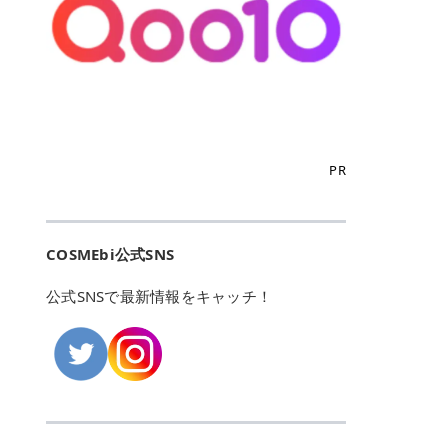
こからは、東京で人気のフレイアク
カリしたくありませんよね。エミナ
ント おすすめパーソナルカラー 02
> あんずのほのかに甘い香りがしま
るカーミングケアパッド」 ツボクサ
OFFクーポンなどを使って、SNSで
リニック・レジーナクリニック・エ
ルクリニックなら、最短1ヶ月ペー
モモ イエベ春・ブルベ夏 03 ワイン
すが > 強くないのでいつでも使える
エキス（保湿成分）配合で、肌荒れ
バズっている美容液やパック、限定
ミナルクリニック・リゼクリニック
スで通えるため、最短6ヶ月の全身
ベリー ブルベ冬 05 フィグピューレ
印象です > > 1本持っていると髪だ
や赤みが気になる肌をやさしく整え
の豪華キットをどこよりもお得にゲ
の4院について、おすすめのポイン
脱毛プランを選ぶことができます！
ブルベ夏・イエベ春 06 ラズベリー
けではなくボディやネイルケアにも
る低刺激設計のトナーパッドです。
ットできます✨ 豊富でリアルな口コ
トを詳しくご紹介します！ フレイア
（※予約状況や脱毛効果の個人差に
ケーキ ブルベ夏・ブルベ冬 07 フル
使えるのも◎ > > 引用元:コスメビ
アイテム詳細を見るQoo10での購入
ミや、ブランド公式ショップの出店
クリニック：選べるプランと女子に
よっては、6ヵ月で完了しない場合
ーツオレ イエベ春 40th ストロベリ
アイテム詳細を見るAmazonでのご
はこちら 4. SKINFOOD キャロット
も充実しているため、新作チェック
優しい手厚いサポート♡ ※満足度9
もあります）。 さらに、連続照射が
ーボンボン ブルベ夏 アイテム詳細
購入はこちら 2026年上半期 総合3
カロテン カーミングウォーターパッ
からリピート買いまで、美容マニア
6% 集計機関・アンケート内容：社
できる医療脱毛器を使っているた
を見るQoo10でのご購入はこちら
位 MAJOLICA MAJORCA（マジョリ
ド 「ゆらぎがちな肌をやさしく整え
の「欲しい」がすべて詰まったお買
内・施術済みフレイア顧客向けのア
め、全身の施術でも1回約60分で終
迷ったらこのカラーがおすすめ！ ナ
カ マジョルカ）「シャドーカスタマ
る植物由来カーミングケア」 βカロ
い物天国です。 Qoo10はこちら @C
ンケート 対象期間：2024/12/11～2
わります。 全国60院以上＆21時ま
PR
チュラルメイクなら「02 モモ」 自
イズ」 👑「シャドーカスタマイズ」
テンを含むにんじん由来成分で、乾
OSME アットコスメ（@cosme）
025/5/15 アンケート数:12606 フレ
で営業！ お仕事や学校の帰りにサク
然な血色感を演出できる万能カラ
の特徴 まばゆく発色フォルム整形シ
燥や外的刺激で不安定になりやすい
は、日本の美容マニアなら誰もが一
イアクリニックは、都内に新宿や渋
ッと寄りたい！という方にもエミナ
ー。 オフィスメイクなら「40th ス
ャドウ✨ 吸いこまれそうな奥行きの
肌をやさしく整えます。軽やかな使
度はお世話になる日本最大級の化粧
谷、銀座など7院があり、どこも駅
ルは強い味方。北海道から沖縄まで
トロベリーボンボン」 上品で落ち着
ある目もとをかなえる、フォルム整
用感も特長です。 アイテム詳細を見
品クチコミサイトです✨ 一番の魅力
から近くてアクセス抜群。平日は夜
全国に60院以上を展開しており、ど
いた印象に仕上がります。 毎日使い
形パウダーシャドウ。ひと塗りでま
るQoo10での購入はこちら 5. ANU
は、2,000万件を超える圧倒的なボ
COSMEbi公式SNS
21時まで開いているので、お仕事や
こも駅チカの好立地なんです。しか
やすい万能カラーなら「05 フィグ
ばゆく発色し、光の効果で目もとが
A 8ヒアルロン酸カテキンカーミン
リュームのリアルなクチコミ検索機
学校帰りにも通いやすいクリニック
も夜21時まで開いているので、忙し
ピューレ」 シーンを選ばず使える人
立体的に生まれ変わります。 実際に
グパッド 「うるおいを与えながら肌
能にあります。 自分の年齢や肌質
です。 ♡クイックプラン 時間をか
い毎日でも無理なく予定に組み込め
公式SNSで最新情報をキャッチ！
気カラーです。 韓国メイク・透明感
使用した方のクチコミ > 5 > 鮮やか
のキメを整えるバランスケアパッ
（乾燥肌・敏感肌など）、あるいは
けてしっかり脱毛。割引制度や保証
ます（※店舗によって診察時間は異
重視なら「06 ラズベリーケーキ」
発色✨ 吸い込まれそうな奥行きのあ
ド」 カテキン*1配合の極薄パッド
「毛穴」「美白」といった肌の悩み
サービスは充実！ 全身＋VIO 52,80
なります）。 そして嬉しいのが、施
青みピンクが透明感を引き立てま
る目もとを作れるアイシャドウ♡ >
で、肌にうるおいを与えながらキメ
に合わせてクチコミを絞り込めるた
0円(税込) 5回コース 所要時間が60
術室がカーテン仕切りではなくドア
す。 イエベ春なら「07 フルーツオ
パウダータイプなのに粉っぽさがな
を整え、すこやかな肌状態へ導くデ
め、自分に本当に合うコスメを失敗
分で完了 全身＋VIO＋顔 94,600円
付きの完全個室になっていること！
レ」 やわらかく可愛らしい印象に仕
くぴたっと密着♡発色が良くて煌め
イリーケアアイテムです。 *1 チャ
せずに見つけられる美容の羅針盤と
(税込) 5回コース 36箇所の脱毛が可
女性専用のプライベート空間なの
上がります。 よくある質問💡 色持
くパールが美しい✨ > 単色でも綺麗
カテキン（整肌成分） アイテム詳細
して絶大な信頼を得ています。 さら
能 ♡安心プラン １回、５回コー
で、周りの目を気にせずリラックス
ちはいい？ むちぷるティントはティ
にグラデーションを作れて簡単に立
を見るQoo10での購入はこちら 6.
に、年に数回発表される「ベストコ
ス、８回コースがあり、コース終了
して施術を受けられます。 痛みに配
ント処方のため、塗布後は色が定着
体感を出せます✨ > > カラーの名前
MEDIHEAL PDRNリフティングパッ
スメアワード（ベスコス）」は、日
後の追加照射の料金も設定していま
慮した医療脱毛器の導入と肌トラブ
しやすく、飲み物を飲んだあとでも
がまた可愛い💕 > PK321 ひとひら
ド 「ハリ感を意識したケアで肌をな
本の美容トレンドを大きく左右する