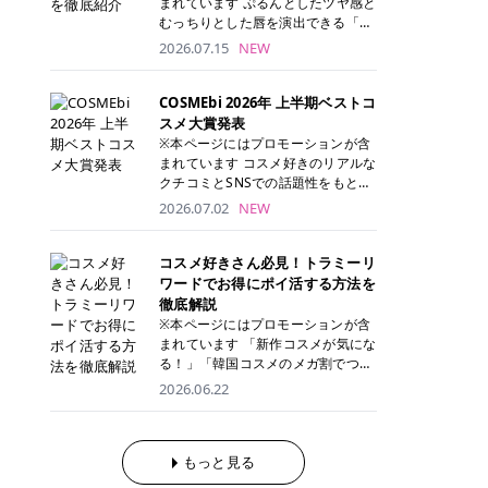
まれています ぷるんとしたツヤ感と
が多く、拭き取り後にそのまま部分
ら、コストパフォーマンスも重視し
す。 これから手軽に全身医療脱毛を
むっちりとした唇を演出できる「C
用パックとして使えるトナーパッド
たい方に！ メディオスターモノリス
始めたいと考えている方は、ぜひ最
ANMAKE（キャンメイク）むちぷる
2026.07.15
NEW
も増えています。 一方、拭き取り化
メディオスターNeXT PRO 公式サイ
後までチェックして、ご自身にぴっ
ティント」。 ティントならではの色
粧水は液体タイプのため、コットン
ト> レジーナクリニック 52,800円
たりのクリニック選びの参考にして
持ちに加え、プランパー効果※と保
に含ませて使用します。 使用量を調
(税込)/5回 99,000円(税込)/5回 ジェ
ください！ クリニック 全身＋VIO
湿ケアも叶えられることから、SNS
COSMEbi 2026年 上半期ベストコ
整しやすく、お気に入りの化粧水を
ントルシリーズを選べるため、脱毛
全身＋VIO＋顔 特徴 脱毛器 詳細 フ
でも話題の人気リップです。 「自分
スメ大賞発表
使いたい方やコストを抑えて続けた
機にこだわりたい方におすすめ！ ジ
レイアクリニック 52,800円(税込)/5
にはどのカラーが似合う？」「イエ
※本ページにはプロモーションが含
い方にもおすすめです。 トナーパッ
ェントルマックスプロ ジェントルマ
回 94,600円(税込)/5回 肌への負担
ベ・ブルベ別のおすすめは？」と気
まれています コスメ好きのリアルな
ドのメリット トナーパッドは、角質
ックスプロプラス ジェントルレーズ
に配慮しながら、コストパフォーマ
になっている方も多いのではないで
クチコミとSNSでの話題性をもとに
ケア・保湿ケア・部分用パックまで
プロ ソプラノチタニウム 公式サイ
ンスも重視したい方に！ メディオス
しょうか。 今回は6色のスウォッチ
選出された、COSMEbi 2026年上半
1枚で行える便利なスキンケアアイ
2026.07.02
NEW
ト> エミナルクリニック 49,500円
ターモノリス メディオスターNeXT
とともにご紹介！それぞれの色味や
期のベストコスメが決定！ 話題性・
テムです。 ここでは、トナーパッド
(税込)/6回 93,500円(税込)/6回 エミ
PRO 公式サイト> レジーナクリニッ
おすすめのパーソナルカラー、どん
使用感・仕上がりすべてを兼ね備え
を取り入れるメリットをご紹介しま
ナルクリニックの始めやすい料金設
ク 52,800円(税込)/5回 99,000円(税
なメイクに合うのかまで詳しく解説
た名品たちを、カテゴリ別にご紹介
コスメ好きさん必見！トラミーリ
す。 古い角質や皮脂汚れをやさしく
定！月々払いも安くて通いやすい ク
込)/5回 ジェントルシリーズを選べ
します✨ ※メイクアップ効果による
します。 本記事では、2025年11月
ワードでお得にポイ活する方法を
オフ トナーパッドを使用すること
リスタルプロ 公式サイト> リゼクリ
るため、脱毛機にこだわりたい方に
CANMAKE むちぷるティントとは？
～2026年4月までの半年間におい
徹底解説
で、洗顔だけでは落としきれない古
ニック 109,800円(税込)/5回 144,80
おすすめ！ ジェントルマックスプロ
CANMAKE むちぷるティントは、テ
て、COSMEbi内でのクチコミとSN
い角質や余分な皮脂汚れをやさしく
※本ページにはプロモーションが含
0円(税込)/5回 毛質に合わせて脱毛
ジェントルマックスプロプラス ジェ
ィント・プランパー・保湿ケアを1
Sでの話題性を元に選出されたコス
拭き取り、なめらかな肌へ整えま
まれています 「新作コスメが気にな
機を選択可能！有効期限も5年と長
ントルレーズプロ ソプラノチタニウ
本で叶えるリップです。 するすると
メやスキンケアなどの化粧品を「総
す。 保湿ケアまで1枚でできる 保湿
る！」「韓国コスメのメガ割でつい
くマイペースに通いやすい ラシャ
ム 公式サイト> エミナルクリニック
塗れるなめらかなテクスチャーで、
合」「デパコス」「プチプラ」「韓
成分を配合したトナーパッドなら、
買いすぎてしまう……」 そんな美容
メディオスターNeXT PRO ジェント
2026.06.22
49,500円(税込)/6回 93,500円(税
縦ジワをカバーしながら、むっちり
国コスメ」に分けて1位～3位までを
肌へうるおいを与えながらスキンケ
好きさんにおすすめなのが「トラミ
ルYAGプロ 公式サイト> ｜そもそも
込)/6回 エミナルクリニックの始め
としたツヤのある唇を演出します。
ランキング形式で発表！ 2026年上
アできるため、忙しい朝や夜の時短
ーリワード」です！ 普段のお買い物
医療脱毛って？エステ脱毛と何が違
やすい料金設定！月々払いも安くて
さらに、美容保湿成分を配合してい
半期 総合大賞 AMUSE（アミュー
ケアにもぴったりです。 部分パック
を少し工夫するだけでポイントを貯
うの？ 脱毛を考えたときに、まず悩
通いやすい クリスタルプロ 公式サ
るため、乾燥しにくくデイリー使い
ズ）「 ジェルフィットグロス」 👑
としても使える 多くのトナーパッド
められるため、コスメやスキンケア
もっと見る
むのが「医療脱毛とエステ脱毛、ど
イト> リゼクリニック 109,800円(税
にもぴったり！ アイテム詳細を見る
「ジェルフィットグロス」の特徴 唇
は、乾燥が気になる頬や額、小鼻な
にかかる費用を少しでも抑えたい方
っちがいいの？」ということではな