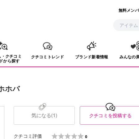
無料メンバ
ム・クチコミ
クチコミトレンド
ブランド新着情報
みんなの
ドから探す
 ホホバ
気になる(
1
)
クチコミを投稿する
クチコミ評価
0