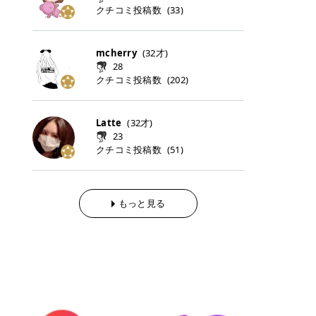
らの「のりかえ」や「お友だち紹
｜甘く可愛いモーヴピンク 鮮やかな
近、乾燥していた唇がプルンと見え
クチコミ投稿数
ナーパッドをご紹介します。 毎日使
タイミングで利用することが多いQ
(
33
)
脱毛の「熱破壊式」と「蓄熱式」と
介」も！ 6. 予約から脱毛施術まで
青みを感じるラズベリーピンク。 フ
てうれちい！ > > 引用元:コスメビ
いやすいトナーパッドから、スペシ
oo10 ・口コミを見ながら購入する
は？ 医療脱毛のレーザー機器には、
のステップ ・無料カウンセリングの
ェミニンな雰囲気を演出できる可愛
アイテム詳細を見るQoo10でのご購
ャルケアにぴったりなトナーパッド
＠cosme ・韓国コスメをチェック
大きく分けて「熱破壊式」と「蓄熱
予約方法 ・カウンセリング当日の持
らしいカラーです。 透明感を引き立
入はこちら 2026年上半期 総合2位
まで厳選しました。 1. MEDICUBE
する際によく見るOLIVE YOUNG GL
式」の2種類があり、それぞれ得意
mcherry
(
32
才)
ち物 ・医師の問診とプラン提案 ・
てながら、甘さのある印象に。 韓国
柳屋（ヤナギヤ）「柳屋 あんず
PDRNピンクコラーゲンゲルトナー
OBAL など、すでに使い慣れている
な毛質が違います。 * 熱破壊式 高
施術当日の流れと次回予約の取り方
28
メイクやピンクメイクとも相性抜群
油」 👑「柳屋 あんず油」の特徴 1
パッド 「うるおいとハリ感をサポー
サイトが対象になっている場合も多
出力のレーザーをバチッ！と当て
7. 店舗一覧と美容医療メニュー ・
クチコミ投稿数
(
202
)
です。 フルーツオレ｜ピュア感あふ
00％植物由来の「柳屋 あんず油」
トし、なめらかな肌へ導く高密着ゲ
く、お買い物の内容や流れを変える
て、毛根の発毛組織に向けてレーザ
全国60院以上！エミナルクリニック
れるミルキーコーラル 白みを含んだ
フワッと香りさらっとまとまり、ツ
ルパッド」 PDRNやコラーゲン成分
必要はありません。 「どうせ買う予
ーを照射します。ワキやVIOのよう
の店舗一覧 ・脱毛だけじゃない！美
ミルキーなコーラルカラー。 やさし
ヤのある美しい髪に導きます。 ヘア
を配合し、乾燥やハリ不足が気にな
定だったコスメ」をトラミーリワー
な、太くて濃い毛にも使用が可能で
容医療メニュー 8. まとめ ｜エミナ
くふんわり発色し、粘膜リップのよ
だけでなく、ボディケア・ネイルケ
Latte
(
32
才)
る肌をしっとり整えるゲルタイプの
ドを経由するだけで、ポイントも一
す！その分、輪ゴムで弾かれたよう
ルクリニックの魅力とは？選ばれる
うな仕上がりになります。 柔らかく
アなど幅広く保湿ケア。 実際に使用
23
トナーパッド。密着力が高く、スキ
緒に受け取れる、そんな手軽さがあ
な強い痛みを感じやすい傾向があり
3つの特徴 ※1 開業2019年3月20日
可愛らしい印象になり、毎日使いた
した方のクチコミ > 5 > 1本あると
クチコミ投稿数
ンケアの土台ケアとして取り入れや
ります✨ またトラミーリワードに
(
51
)
ます。 * 蓄熱式 低出力のレーザー
～2026年6月30日時点(医療脱毛、
くなるナチュラルカラー。 スクール
便利なオイル😊 > 柳屋 あんず油 >
すいアイテムです。 アイテム詳細を
は、以下のような特徴があります！
を連続で当てて、毛の成長をコント
ハイフ、ダーマペン、美容点滴、医
メイクやオフィスメイクにもおすす
> ──────────── > > 100%植
見るQoo10での購入はこちら 2. BIO
・1ポイント＝1円でわかりやすい
ロールする部分（バルジ領域）にじ
療ダイエットなど) 「早く綺麗にな
めです。 40TH ストロベリーボンボ
物由来のオイル > > 白髪染めで傷ん
DANCE コラーゲンゲルトナーパッ
・選べるe-GIFT・Amazonギフト
わじわ熱を伝える方式です。急激な
りたいけど、痛いのはイヤだし、通
ン｜上品なピンクベージュ 黄みを抑
でいてパサついているので > オイル
ド 「うるおいを与えながら肌をやわ
券・ドットマネーなどに交換できる
熱さを感じにくく、痛みや肌への負
もっと見る
う時間もない…」医療脱毛にそんな
えたクリーミーなピンクベージュ。
は必需品です > > 少しとろみがある
らかく整える保湿ケアパッド」 ゲル
・トラミー会員なら無料で利用でき
担を抑えやすいのが嬉しいポイン
ハードルを感じていませんか？エミ
ほんのり青みを感じる絶妙なカラー
ものの、さらっと軽めのオイル > >
素材ならではの高密着設計で、肌に
る ・ポイ活初心者でも始めやすい
ト。顔や背中などの産毛や細い毛に
ナルクリニックは、そんな私たちの
で、自然な血色感を演出します。 肌
ベタつかなくて髪につけるとサラサ
うるおいを与えながらやさしく整え
編集部が厳選！トラミーリワードお
向いています。 最近は、この両方を
ワガママを叶えてくれるクリニック
になじみながらも、唇をふんわり明
ラでツヤが出ます✨ > > ドライヤー
る保湿特化型トナーパッド。乾燥し
すすめ3選 QOO10 Qoo10（キュー
使い分けられる優秀な脱毛機を導入
なんです！多くの女性から選ばれて
るく見せてくれるカラー。 オフィス
前とドライヤー後に使っていますが
やすい肌をふっくらとした印象に導
テン）は、話題の韓国コスメや最新
しているクリニックも増えているの
いる3つの魅力をご紹介します。 最
メイクやナチュラルメイクにもぴっ
> 髪がペタッとならなくて気に入っ
きます。 アイテム詳細を見るQoo1
のトレンドスキンケアがいち早く、
で、自分の毛質に合わせてお任せで
短6か月からの脱毛プランが選べ
たりです。 アイテム詳細を見るQoo
てます😊 > > ワンタッチキャップな
0での購入はこちら 3. SKIN1004 セ
驚きの価格で手に入る大人気の通販
きることが多いですよ。 ｜東京でお
る！ 「せっかく脱毛を始めたのに、
10でのご購入はこちら イエベ・ブ
ので開けやすく > 1滴ずつ出るので
ンテラ クイックカーミングパッド
サイトです！ 特に年4回開催される
すすめの医療脱毛クリニック4選 こ
次の予約が数ヶ月先…」なんてガッ
ルベ別おすすめカラー むちぷるティ
量を調節しやすく使いやすいです >
「ゆらぎやすい肌をすこやかに整え
ビッグセール「メガ割」では、20%