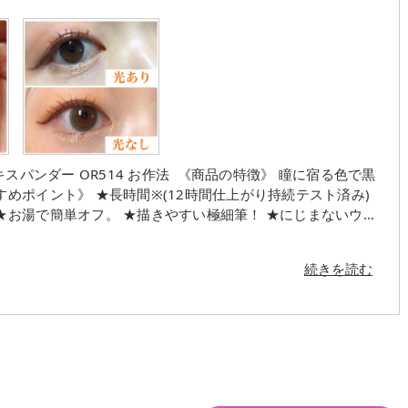
ンエキスパンダー OR514 お作法 《商品の特徴》 瞳に宿る色で黒
めポイント》 ★長時間※(12時間仕上がり持続テスト済み)
★お湯で簡単オフ。 ★描きやすい極細筆！ ★にじまないウォ
・わたし自身、ドライアイで涙が出やすいのですがそれでも色
て夕方(20時)までしっかり発色していました。 ・カラーバリ
続きを読む
いです。 ・筆が細めで描きやすいです(`•∀•´)✨ ・目が大
? ・パッケージがオシャレで持っているだけで魔法少女気分
ろありませんd('ω' ) ┈┈┈┈┈┈┈┈┈┈ 最後までご覧くだ