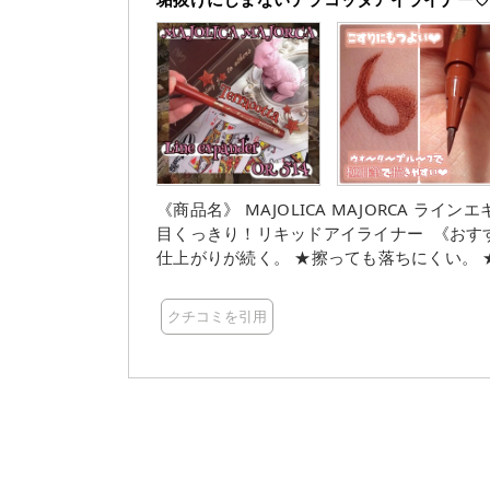
《商品名》 MAJOLICA MAJORCA ライ
目くっきり！リキッドアイライナー 《おすす
仕上がりが続く。 ★擦っても落ちにくい。 
ータープルーフ。 《良かったポイント》 
が落ちませんでした✨ ・朝(9時)にメイクし
クチコミを引用
エーションが豊富だと思います✨ 他の色も欲し
きく見えるのでテンションが上がりました?
になります★ 《イマイチポイント》 ・いまのとこ
さいましてありがとうございます✨