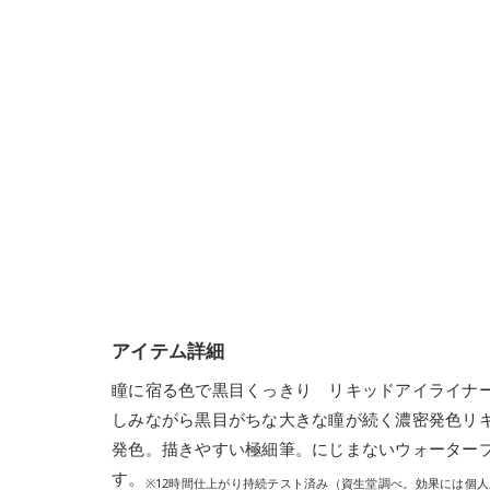
アイテム詳細
瞳に宿る色で黒目くっきり リキッドアイライナ
しみながら黒目がちな大きな瞳が続く濃密発色リ
発色。描きやすい極細筆。にじまないウォーター
す。
※12時間仕上がり持続テスト済み（資生堂調べ。効果には個