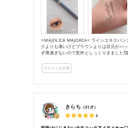
⭐️MAJOLICA MAJORCA⭐️ ラインエキスパンダー GY817夜行性 グレーのラインが欲しくて購入♡ ブラッ
クよりも薄いけどブラウンよりは目元がハッキリしてくれます☺️ ま
ず薄過ぎないので意外としっくりきました🥰 目尻に伸ばして引くとグレーっぽさが出ます！ 少し青み
ぽさがあるのでブルベさん向けっぽいですが、イ
ータープルーフだけどお湯落ちです✨ 私は目尻が特にラインが落ちやすいのですが、やっぱり落ちる😭
クチコミを引用
💦 メイク直し必須のアイラインですが、可愛いので使います😍💕 #マジョリカマジョルカ #ラインエキ
スパンダー #グレーアイライン #抜け感 #
きらち
（
31
才）
5
垢抜けにじまないテラコッタアイライナー