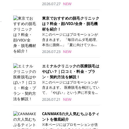
ナーパッド」は、化粧水や美容液を
2026.07.27
NEW
たっぷり含ませた丸型のコットンパ
ッド状のスキンケアアイテムです。
トナーパッドは洗顔後に肌をやさし
東京でおすすめの脱毛クリニック
く拭き取ることで、古い角質や余分
は？料金・顔/VIO/全身・脱毛機
な皮脂汚れをオフしながら、うるお
材を紹介！
いを与えられるのが特徴✨ さらに、
※このページにはプロモーションが
気になる部分には数分のせて部分用
含まれます。 「毎日のムダ毛処理、
パックとしても使用できるため、1
本当に面倒…」「夏に向けてツルツ
枚で「拭き取り」と「保湿ケア」の
ル肌になりたい！」 そう思って東京
2026.07.23
NEW
両方を叶えられます。 韓国コスメブ
で医療脱毛を探し始めても、クリニ
ランドを中心に人気を集めていまし
ックがたくさんありすぎてどこを選
たが、現在では日本でも定番のスキ
べばいいの？と迷ってしまいますよ
エミナルクリニックの医療脱毛は
ンケアアイテムとして幅広い世代に
ね。 この記事では、医療脱毛の基本
やばい？｜口コミ・料金・プラ
愛用されています。 トナーパッドの
から、東京で特に通いやすいフレイ
ン・契約方法を解説！
特徴 トナーパッドと拭き取り化粧水
アクリニック・レジーナクリニッ
※このページにはプロモーションが
の違い 「トナーパッド」と「拭き取
ク・エミナルクリニック・リゼクリ
含まれます。 医療脱毛を検討してい
り化粧水」はどちらも洗顔後に使用
ニックの4院について、分かりやす
て、「やばい」という声に不安を抱
するスキンケアアイテムですが、使
く解説します。 自分にぴったりのク
える方も多いのではないでしょう
2026.07.21
NEW
い方や特徴に違いがあります。 トナ
リニックを見つけて、面倒な自己処
か。 この記事では、エミナルクリニ
ーパッドは、化粧水があらかじめパ
理から卒業しちゃいましょう♪ クリ
ックの全身脱毛プランの詳しい料金
ッドに含まれているため、コットン
ニック 全身＋VIO 全身＋VIO＋顔 特
体系をはじめ、学生や友人同士でお
CANMAKEの大人気むちぷるティ
を用意する手間がなく、忙しい朝で
徴 脱毛器 詳細 フレイアクリニック
得になる割引キャンペーン、無料カ
ントを徹底紹介
もサッと使えるのが魅力です。 ま
52,800円(税込)/5回 94,600円(税
ウンセリングから施術までの具体的
※本ページにはプロモーションが含
た、保湿成分を豊富に配合した商品
込)/5回 肌への負担に配慮しなが
なステップを分かりやすく解説しま