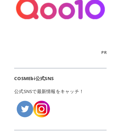
こからは、東京で人気のフレイアク
カリしたくありませんよね。エミナ
ント おすすめパーソナルカラー 02
> あんずのほのかに甘い香りがしま
るカーミングケアパッド」 ツボクサ
OFFクーポンなどを使って、SNSで
リニック・レジーナクリニック・エ
ルクリニックなら、最短1ヶ月ペー
モモ イエベ春・ブルベ夏 03 ワイン
すが > 強くないのでいつでも使える
エキス（保湿成分）配合で、肌荒れ
バズっている美容液やパック、限定
ミナルクリニック・リゼクリニック
スで通えるため、最短6ヶ月の全身
ベリー ブルベ冬 05 フィグピューレ
印象です > > 1本持っていると髪だ
や赤みが気になる肌をやさしく整え
の豪華キットをどこよりもお得にゲ
の4院について、おすすめのポイン
脱毛プランを選ぶことができます！
ブルベ夏・イエベ春 06 ラズベリー
けではなくボディやネイルケアにも
る低刺激設計のトナーパッドです。
ットできます✨ 豊富でリアルな口コ
トを詳しくご紹介します！ フレイア
（※予約状況や脱毛効果の個人差に
ケーキ ブルベ夏・ブルベ冬 07 フル
使えるのも◎ > > 引用元:コスメビ
アイテム詳細を見るQoo10での購入
ミや、ブランド公式ショップの出店
クリニック：選べるプランと女子に
よっては、6ヵ月で完了しない場合
ーツオレ イエベ春 40th ストロベリ
アイテム詳細を見るAmazonでのご
はこちら 4. SKINFOOD キャロット
も充実しているため、新作チェック
優しい手厚いサポート♡ ※満足度9
もあります）。 さらに、連続照射が
ーボンボン ブルベ夏 アイテム詳細
購入はこちら 2026年上半期 総合3
カロテン カーミングウォーターパッ
からリピート買いまで、美容マニア
6% 集計機関・アンケート内容：社
できる医療脱毛器を使っているた
を見るQoo10でのご購入はこちら
位 MAJOLICA MAJORCA（マジョリ
ド 「ゆらぎがちな肌をやさしく整え
の「欲しい」がすべて詰まったお買
内・施術済みフレイア顧客向けのア
め、全身の施術でも1回約60分で終
迷ったらこのカラーがおすすめ！ ナ
カ マジョルカ）「シャドーカスタマ
る植物由来カーミングケア」 βカロ
い物天国です。 Qoo10はこちら @C
ンケート 対象期間：2024/12/11～2
わります。 全国60院以上＆21時ま
PR
チュラルメイクなら「02 モモ」 自
イズ」 👑「シャドーカスタマイズ」
テンを含むにんじん由来成分で、乾
OSME アットコスメ（@cosme）
025/5/15 アンケート数:12606 フレ
で営業！ お仕事や学校の帰りにサク
然な血色感を演出できる万能カラ
の特徴 まばゆく発色フォルム整形シ
燥や外的刺激で不安定になりやすい
は、日本の美容マニアなら誰もが一
イアクリニックは、都内に新宿や渋
ッと寄りたい！という方にもエミナ
ー。 オフィスメイクなら「40th ス
ャドウ✨ 吸いこまれそうな奥行きの
肌をやさしく整えます。軽やかな使
度はお世話になる日本最大級の化粧
谷、銀座など7院があり、どこも駅
ルは強い味方。北海道から沖縄まで
トロベリーボンボン」 上品で落ち着
ある目もとをかなえる、フォルム整
用感も特長です。 アイテム詳細を見
品クチコミサイトです✨ 一番の魅力
から近くてアクセス抜群。平日は夜
全国に60院以上を展開しており、ど
いた印象に仕上がります。 毎日使い
形パウダーシャドウ。ひと塗りでま
るQoo10での購入はこちら 5. ANU
は、2,000万件を超える圧倒的なボ
COSMEbi公式SNS
21時まで開いているので、お仕事や
こも駅チカの好立地なんです。しか
やすい万能カラーなら「05 フィグ
ばゆく発色し、光の効果で目もとが
A 8ヒアルロン酸カテキンカーミン
リュームのリアルなクチコミ検索機
学校帰りにも通いやすいクリニック
も夜21時まで開いているので、忙し
ピューレ」 シーンを選ばず使える人
立体的に生まれ変わります。 実際に
グパッド 「うるおいを与えながら肌
能にあります。 自分の年齢や肌質
です。 ♡クイックプラン 時間をか
い毎日でも無理なく予定に組み込め
公式SNSで最新情報をキャッチ！
気カラーです。 韓国メイク・透明感
使用した方のクチコミ > 5 > 鮮やか
のキメを整えるバランスケアパッ
（乾燥肌・敏感肌など）、あるいは
けてしっかり脱毛。割引制度や保証
ます（※店舗によって診察時間は異
重視なら「06 ラズベリーケーキ」
発色✨ 吸い込まれそうな奥行きのあ
ド」 カテキン*1配合の極薄パッド
「毛穴」「美白」といった肌の悩み
サービスは充実！ 全身＋VIO 52,80
なります）。 そして嬉しいのが、施
青みピンクが透明感を引き立てま
る目もとを作れるアイシャドウ♡ >
で、肌にうるおいを与えながらキメ
に合わせてクチコミを絞り込めるた
0円(税込) 5回コース 所要時間が60
術室がカーテン仕切りではなくドア
す。 イエベ春なら「07 フルーツオ
パウダータイプなのに粉っぽさがな
を整え、すこやかな肌状態へ導くデ
め、自分に本当に合うコスメを失敗
分で完了 全身＋VIO＋顔 94,600円
付きの完全個室になっていること！
レ」 やわらかく可愛らしい印象に仕
くぴたっと密着♡発色が良くて煌め
イリーケアアイテムです。 *1 チャ
せずに見つけられる美容の羅針盤と
(税込) 5回コース 36箇所の脱毛が可
女性専用のプライベート空間なの
上がります。 よくある質問💡 色持
くパールが美しい✨ > 単色でも綺麗
カテキン（整肌成分） アイテム詳細
して絶大な信頼を得ています。 さら
能 ♡安心プラン １回、５回コー
で、周りの目を気にせずリラックス
ちはいい？ むちぷるティントはティ
にグラデーションを作れて簡単に立
を見るQoo10での購入はこちら 6.
に、年に数回発表される「ベストコ
ス、８回コースがあり、コース終了
して施術を受けられます。 痛みに配
ント処方のため、塗布後は色が定着
体感を出せます✨ > > カラーの名前
MEDIHEAL PDRNリフティングパッ
スメアワード（ベスコス）」は、日
後の追加照射の料金も設定していま
慮した医療脱毛器の導入と肌トラブ
しやすく、飲み物を飲んだあとでも
がまた可愛い💕 > PK321 ひとひら
ド 「ハリ感を意識したケアで肌をな
本の美容トレンドを大きく左右する