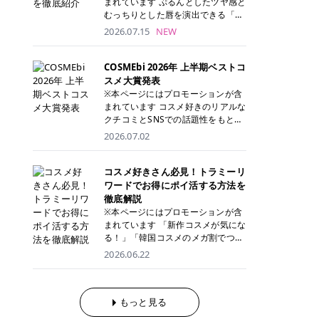
まれています ぷるんとしたツヤ感と
が多く、拭き取り後にそのまま部分
ら、コストパフォーマンスも重視し
す。 これから手軽に全身医療脱毛を
むっちりとした唇を演出できる「C
用パックとして使えるトナーパッド
たい方に！ メディオスターモノリス
始めたいと考えている方は、ぜひ最
ANMAKE（キャンメイク）むちぷる
2026.07.15
NEW
も増えています。 一方、拭き取り化
メディオスターNeXT PRO 公式サイ
後までチェックして、ご自身にぴっ
ティント」。 ティントならではの色
粧水は液体タイプのため、コットン
ト> レジーナクリニック 52,800円
たりのクリニック選びの参考にして
持ちに加え、プランパー効果※と保
に含ませて使用します。 使用量を調
(税込)/5回 99,000円(税込)/5回 ジェ
ください！ クリニック 全身＋VIO
湿ケアも叶えられることから、SNS
COSMEbi 2026年 上半期ベストコ
整しやすく、お気に入りの化粧水を
ントルシリーズを選べるため、脱毛
全身＋VIO＋顔 特徴 脱毛器 詳細 フ
でも話題の人気リップです。 「自分
スメ大賞発表
使いたい方やコストを抑えて続けた
機にこだわりたい方におすすめ！ ジ
レイアクリニック 52,800円(税込)/5
にはどのカラーが似合う？」「イエ
※本ページにはプロモーションが含
い方にもおすすめです。 トナーパッ
ェントルマックスプロ ジェントルマ
回 94,600円(税込)/5回 肌への負担
ベ・ブルベ別のおすすめは？」と気
まれています コスメ好きのリアルな
ドのメリット トナーパッドは、角質
ックスプロプラス ジェントルレーズ
に配慮しながら、コストパフォーマ
になっている方も多いのではないで
クチコミとSNSでの話題性をもとに
ケア・保湿ケア・部分用パックまで
プロ ソプラノチタニウム 公式サイ
ンスも重視したい方に！ メディオス
しょうか。 今回は6色のスウォッチ
選出された、COSMEbi 2026年上半
1枚で行える便利なスキンケアアイ
2026.07.02
ト> エミナルクリニック 49,500円
ターモノリス メディオスターNeXT
とともにご紹介！それぞれの色味や
期のベストコスメが決定！ 話題性・
テムです。 ここでは、トナーパッド
(税込)/6回 93,500円(税込)/6回 エミ
PRO 公式サイト> レジーナクリニッ
おすすめのパーソナルカラー、どん
使用感・仕上がりすべてを兼ね備え
を取り入れるメリットをご紹介しま
ナルクリニックの始めやすい料金設
ク 52,800円(税込)/5回 99,000円(税
なメイクに合うのかまで詳しく解説
た名品たちを、カテゴリ別にご紹介
コスメ好きさん必見！トラミーリ
す。 古い角質や皮脂汚れをやさしく
定！月々払いも安くて通いやすい ク
込)/5回 ジェントルシリーズを選べ
します✨ ※メイクアップ効果による
します。 本記事では、2025年11月
ワードでお得にポイ活する方法を
オフ トナーパッドを使用すること
リスタルプロ 公式サイト> リゼクリ
るため、脱毛機にこだわりたい方に
CANMAKE むちぷるティントとは？
～2026年4月までの半年間におい
徹底解説
で、洗顔だけでは落としきれない古
ニック 109,800円(税込)/5回 144,80
おすすめ！ ジェントルマックスプロ
CANMAKE むちぷるティントは、テ
て、COSMEbi内でのクチコミとSN
い角質や余分な皮脂汚れをやさしく
※本ページにはプロモーションが含
0円(税込)/5回 毛質に合わせて脱毛
ジェントルマックスプロプラス ジェ
ィント・プランパー・保湿ケアを1
Sでの話題性を元に選出されたコス
拭き取り、なめらかな肌へ整えま
まれています 「新作コスメが気にな
機を選択可能！有効期限も5年と長
ントルレーズプロ ソプラノチタニウ
本で叶えるリップです。 するすると
メやスキンケアなどの化粧品を「総
す。 保湿ケアまで1枚でできる 保湿
る！」「韓国コスメのメガ割でつい
くマイペースに通いやすい ラシャ
ム 公式サイト> エミナルクリニック
塗れるなめらかなテクスチャーで、
合」「デパコス」「プチプラ」「韓
成分を配合したトナーパッドなら、
買いすぎてしまう……」 そんな美容
メディオスターNeXT PRO ジェント
2026.06.22
49,500円(税込)/6回 93,500円(税
縦ジワをカバーしながら、むっちり
国コスメ」に分けて1位～3位までを
肌へうるおいを与えながらスキンケ
好きさんにおすすめなのが「トラミ
ルYAGプロ 公式サイト> ｜そもそも
込)/6回 エミナルクリニックの始め
としたツヤのある唇を演出します。
ランキング形式で発表！ 2026年上
アできるため、忙しい朝や夜の時短
ーリワード」です！ 普段のお買い物
医療脱毛って？エステ脱毛と何が違
やすい料金設定！月々払いも安くて
さらに、美容保湿成分を配合してい
半期 総合大賞 AMUSE（アミュー
ケアにもぴったりです。 部分パック
を少し工夫するだけでポイントを貯
うの？ 脱毛を考えたときに、まず悩
通いやすい クリスタルプロ 公式サ
るため、乾燥しにくくデイリー使い
ズ）「 ジェルフィットグロス」 👑
としても使える 多くのトナーパッド
められるため、コスメやスキンケア
もっと見る
むのが「医療脱毛とエステ脱毛、ど
イト> リゼクリニック 109,800円(税
にもぴったり！ アイテム詳細を見る
「ジェルフィットグロス」の特徴 唇
は、乾燥が気になる頬や額、小鼻な
にかかる費用を少しでも抑えたい方
っちがいいの？」ということではな