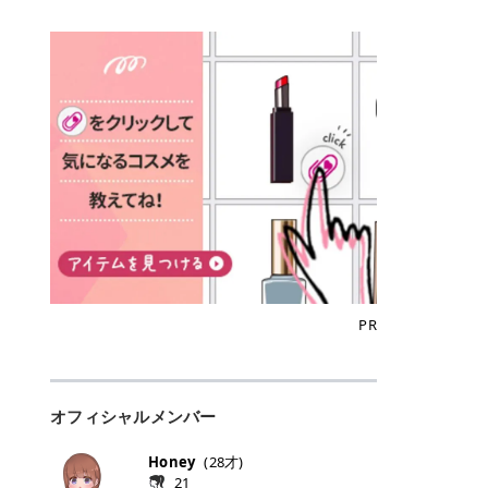
込)/5回 144,800円(税込)/5回 毛質に
Qoo10でのご購入はこちら CANMA
に触れた瞬間、ぷるんとしたジェリ
どに数分のせることで、集中保湿ケ
にぴったり。 Qoo10も、オリヤン
いでしょうか。 ズバリ、効果を実感
合わせて脱毛機を選択可能！有効期
KE むちぷるティント全色一覧 モモ
ーグロスが広がり、ふっくらボリュ
アとしても活用できます。 トナーパ
も、＠cosmeも、いつものコスメ購
するまでの期間や必要な施術回数が
限も5年と長くマイペースに通いや
｜血色感じるヌーディーピンク 桃の
ーム感のある仕上がりに✨ まるでリ
ッドの選び方 トナーパッドは、配合
入を“ちょっとお得”に変えられるの
大きな違いとして挙げられます！ 医
すい ラシャ メディオスターNeXT P
ような血色感を演出するヌーディー
フティングしたような、新しいリッ
成分やパッドの素材によって特徴が
が、トラミーリワードです✨ 今回
療脱毛は、医療機関（クリニックや
RO ジェントルYAGプロ 公式サイト
ピンク。 黄みと青みのバランスが良
プティンググロス💄 実際に使用した
異なります。 自分の肌悩みや理想の
は、トラミーリワードの特徴や活用
皮膚科など）だけで扱える高出力の
> ※医療脱毛は自由診療です。治療
く、自然になじむコーラル系カラー
方のクチコミ > 5 > プルプル > 唇に
仕上がりに合わせて選ぶことで、毎
方法、美容好きさんにおすすめな理
レーザーを使って、発毛組織にアプ
には赤み、痒み、火傷、毛嚢炎、一
です。 自然な血色感をプラスしてく
塗るPDRNグロス > > AMUSE ジェ
日のスキンケアに取り入れやすくな
由を詳しくご紹介します！ トラミー
ローチする施術といわれています。
時的な硬毛化などのリスクが伴いま
れるので、ナチュラルメイクとの相
ルフィットグロス > > ぷっくりツヤ
ります。 肌悩みに合わせて選ぶ パ
リワードとは？ 「トラミーリワー
そのため、少ない回数で永久脱毛
す。 目次▼ 1. エミナルクリニック
性抜群。 可愛らしく、多幸感のある
ツヤだけどベタっとした感じはなく
ッドの素材で選ぶ トナーパッドの使
ド」は、東証グロース上場企業であ
（※）を目指すことができます。
の魅力とは？選ばれる3つの特徴 ・
印象に仕上がります。 ワインベリー
て使いやすいですね。プランピング
い方 洗顔後すぐの清潔な肌に使用し
る株式会社アイズが運営する、安
（※永久脱毛とは一生毛が1本も生
最短6か月からの脱毛プランが選べ
｜気品をまとうローズレッド 深みの
効果で少しスーッとします。ここは
ます。 STEP1 エンボス面（凹凸
心・安全なポイントサイト機能で
えてこないという意味ではなく、ア
る！ ・全国60院以上＆21時まで営
ある青みレッド。 大人っぽく華やか
好き嫌いがあるかもしれませんが慣
面）で顔全体をやさしく拭き取りま
す。 トラミーリワードは、トラミー
メリカの基準に基づき「長期間にわ
業！ ・痛みに配慮した医療脱毛器の
な印象を与えるベリーカラーです。
れますね。 > > 分かりにくいけど、
す。 特に小鼻・あご・額など皮脂や
会員向けのポイントサービスです。
たって毛量が明らかに減少している
導入と肌トラブル対応 2. エミナル
ひと塗りで顔全体が華やかになり、
チップは片面がツルツル、片面がモ
古い角質が気になる部分は丁寧にな
対象ショップやサービスを利用する
状態が維持されること」を指しま
クリニックの口コミ・評判 3. エミ
リップを主役にしたメイクが完成。
ケモケになってます。 > > 桜グロス
じませましょう。 STEP2 パッドを
ことでポイントを獲得でき、貯まっ
す。） 一方のエステ脱毛は、出力が
ナルクリニックの全身脱毛料金プラ
クールで上品な雰囲気を演出できま
【日本限定色】：上品なピンクベー
裏返し、フラット面で顔全体をやさ
たポイントはAmazonギフト券やド
優しい機器を使うため痛みが少ない
ン ・全身脱毛の基本コースと料金
す。 フィグピューレ｜色っぽさと上
ジュ > > すももパールグロス【日本
PR
しく押さえながら化粧水をなじませ
ットマネーなどに交換できます。 普
のがメリットですが、毛根を破壊す
・追加費用がかからないシステム ・
品さを叶える赤みローズ 赤みとくす
限定色】：微細なラメがきらめく血
ます。 STEP3 その後は美容液・乳
段のネットショッピングを活用しな
ることはできないので一時的な減毛
支払い方法｜決済方法と医療ローン
みをほどよく含んだローズカラー。
色がよく見えるピンク。 > > どちら
液・クリームなど、普段どおりのス
がらポイントを貯められるため、ポ
にとどまります。結果的に、何度も
の活用も！ 4. エミナルクリニック
ニュートラルな発色で、肌色を選び
も上品で使いやすい色ですね。すも
キンケアを行います。 乾燥が気にな
イ活初心者でも始めやすいのが魅力
通う必要が出てくることが多くなり
の熱破壊式の脱毛機 5. エミナルク
にくい万能カラーです。 派手すぎず
もパールグロスの方がラメが入って
る部分には2〜5分程度のせて部分用
です✨ トラミーリワードの特徴 普
ます。 なお、医療脱毛は保険がきか
リニックのお得な割引・キャンペー
オフィシャルメンバー
落ち着いた印象に仕上がり、オン・
いるので華やかそうに見えるけど、
パックとして使用するのもおすすめ
段よく使っているコスメ通販サイト
ない自由診療なので、クリニックに
ン制度 ・学生プラン｜学生証の提示
オフ問わず使いやすいカラー。 きれ
付けてみると落ち着いた色ですね。
です。 おすすめトナーパッド7選 こ
を、トラミーリワード経由にするだ
よって料金設定が自由に決められて
で割引 ・ペア限定プラン｜家族や友
いめメイクにもカジュアルメイクに
> > スキンケア成分が配合されてい
Honey
(
28
才)
こからは、保湿ケアや肌荒れケア、
けでポイントが貯まるのが大きな魅
います。だからこそ、しっかり比較
人と一緒にスタートできる ・他社か
もマッチします。 ラズベリーケーキ
て保湿もしっかりしてくれます。最
21
毛穴ケアなど目的別におすすめのト
力です✨ 例えば、、、 ・メガ割の
して選ぶことが大切なのです。 医療