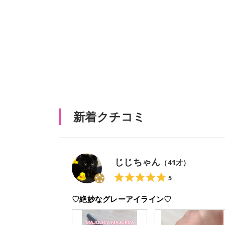
新着クチコミ
じじちゃん
（
41
才）
5
♡絶妙なグレーアイライン♡