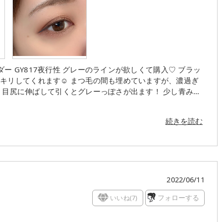
つ毛の間も埋めていますが、濃過ぎ
っ
エベでもカラーメイク次第で使いやすそう✨ 一応ウォ
続きを読む
プチプラコスメ
2022/06/11
いいね(
7
)
フォローする
♡