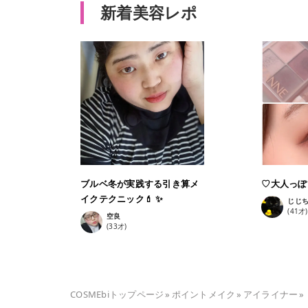
新着美容レポ
ブルベ冬が実践する引き算メ
♡大人っぽ
イクテクニック💄 ✨
じじ
(
41
才)
空良
(
33
才)
COSMEbiトップページ
»
ポイントメイク
»
アイライナー
»