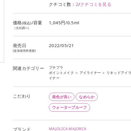
クチコミ数：
2
/
クチコミを見る
価格
/容量
1,045円/0.5ml
(税込)
（当社調べ）
発売日
2022/05/21
(追加発売時更新)
プチプラ
関連カテゴリー
ポイントメイク
＞
アイライナー
＞
リキッドアイ
イナー
こだわり
発色が良い
なめらか
ウォータープルーフ
MAJOLICA MAJORCA
ブランド