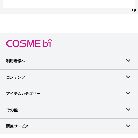
PR
利用者様へ
メンバーログイン
コンテンツ
無料メンバー登録
ランキング
アイテムカテゴリー
メンバー会員について
アイテム・クチコミ
スキンケア
その他
アイテム掲載リクエスト
ブランドから探す
ベースメイク
お問い合わせ（ブランド様）
関連サービス
COSMEbiについて
ピックアップ特集
ポイントメイク