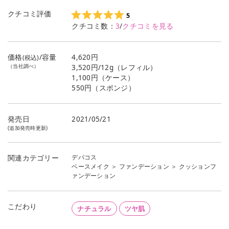
クチコミ評価
5
クチコミ数：
3
/
クチコミを見る
価格
/容量
4,620円
(税込)
（当社調べ）
3,520円/12g（レフィル）
1,100円（ケース）
550円（スポンジ）
発売日
2021/05/21
(追加発売時更新)
デパコス
関連カテゴリー
ベースメイク
＞
ファンデーション
＞
クッションフ
ァンデーション
こだわり
ナチュラル
ツヤ肌