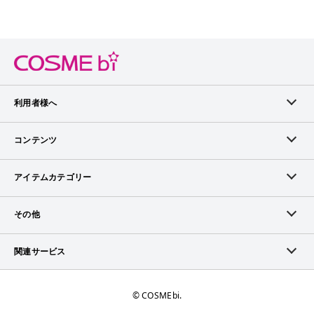
利用者様へ
メンバーログイン
コンテンツ
無料メンバー登録
ランキング
アイテムカテゴリー
メンバー会員について
アイテム・クチコミ
スキンケア
その他
アイテム掲載リクエスト
ブランドから探す
ベースメイク
お問い合わせ（ブランド様）
関連サービス
COSMEbiについて
ピックアップ特集
ポイントメイク
広告について
ママプレス
お問い合わせ
©︎ COSMEbi.
ブランド新着情報
ネイル・ネイルケア
ランキング・評価について