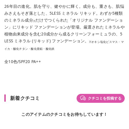
26年目の進化。肌を守り、健やかに輝く。成分も、重さも、肌悩
みさえもそぎ落とした、5LESS ミネラル リキッド。わずか5種類
のミネラル成分
だけでつくられた「オリジナル ファンデーショ
※
ン」にリキッド ファンデーションが登場。厳選されたミネラルや
植物由来成分を含む20成分から成るクリーンフォーミュラの、5
LESS ミネラル (リキッド) ファンデーション。
※オキシ塩化ビスマス・マ
イカ・酸化チタン・酸化亜鉛・酸化鉄
全10色/SPF20 PA++
新着クチコミ
クチコミを投稿する
このアイテムのクチコミをお待ちしています！