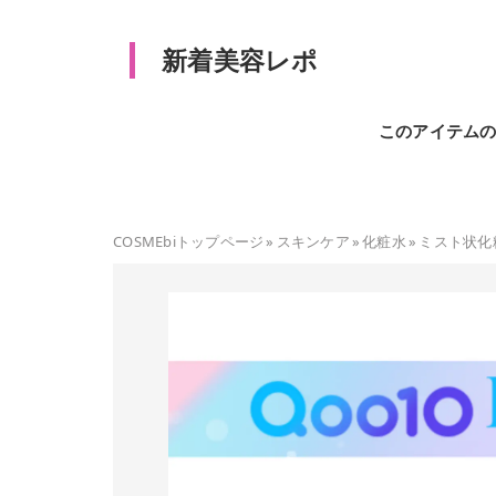
新着美容レポ
このアイテム
COSMEbiトップページ
»
スキンケア
»
化粧水
»
ミスト状化