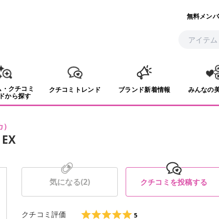
無料メンバ
ム・クチコミ
クチコミトレンド
ブランド新着情報
みんなの
ドから探す
カ
）
EX
気になる(
2
)
クチコミを投稿する
クチコミ評価
5