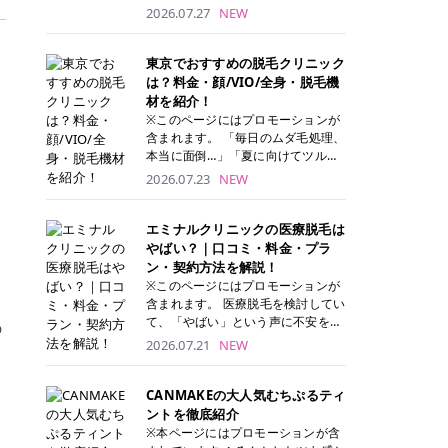
ナーパッド」は、化粧水や美容液を
2026.07.27
NEW
たっぷり含ませた丸型のコットンパ
ッド状のスキンケアアイテムです。
トナーパッドは洗顔後に肌をやさし
東京でおすすめの脱毛クリニック
く拭き取ることで、古い角質や余分
は？料金・顔/VIO/全身・脱毛機
な皮脂汚れをオフしながら、うるお
材を紹介！
いを与えられるのが特徴✨ さらに、
※このページにはプロモーションが
気になる部分には数分のせて部分用
含まれます。 「毎日のムダ毛処理、
パックとしても使用できるため、1
本当に面倒…」「夏に向けてツルツ
枚で「拭き取り」と「保湿ケア」の
ル肌になりたい！」 そう思って東京
2026.07.23
NEW
両方を叶えられます。 韓国コスメブ
で医療脱毛を探し始めても、クリニ
ランドを中心に人気を集めていまし
ックがたくさんありすぎてどこを選
たが、現在では日本でも定番のスキ
べばいいの？と迷ってしまいますよ
エミナルクリニックの医療脱毛は
ンケアアイテムとして幅広い世代に
ね。 この記事では、医療脱毛の基本
やばい？｜口コミ・料金・プラ
愛用されています。 トナーパッドの
から、東京で特に通いやすいフレイ
ン・契約方法を解説！
特徴 トナーパッドと拭き取り化粧水
アクリニック・レジーナクリニッ
※このページにはプロモーションが
の違い 「トナーパッド」と「拭き取
ク・エミナルクリニック・リゼクリ
含まれます。 医療脱毛を検討してい
り化粧水」はどちらも洗顔後に使用
ニックの4院について、分かりやす
て、「やばい」という声に不安を抱
の
するスキンケアアイテムですが、使
く解説します。 自分にぴったりのク
える方も多いのではないでしょう
2026.07.21
NEW
い方や特徴に違いがあります。 トナ
リニックを見つけて、面倒な自己処
か。 この記事では、エミナルクリニ
ーパッドは、化粧水があらかじめパ
理から卒業しちゃいましょう♪ クリ
ックの全身脱毛プランの詳しい料金
ッドに含まれているため、コットン
ニック 全身＋VIO 全身＋VIO＋顔 特
体系をはじめ、学生や友人同士でお
CANMAKEの大人気むちぷるティ
を用意する手間がなく、忙しい朝で
徴 脱毛器 詳細 フレイアクリニック
得になる割引キャンペーン、無料カ
ントを徹底紹介
もサッと使えるのが魅力です。 ま
52,800円(税込)/5回 94,600円(税
ウンセリングから施術までの具体的
※本ページにはプロモーションが含
た、保湿成分を豊富に配合した商品
込)/5回 肌への負担に配慮しなが
なステップを分かりやすく解説しま