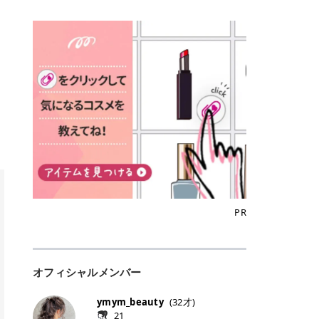
込)/5回 144,800円(税込)/5回 毛質に
Qoo10でのご購入はこちら CANMA
に触れた瞬間、ぷるんとしたジェリ
どに数分のせることで、集中保湿ケ
にぴったり。 Qoo10も、オリヤン
いでしょうか。 ズバリ、効果を実感
合わせて脱毛機を選択可能！有効期
KE むちぷるティント全色一覧 モモ
ーグロスが広がり、ふっくらボリュ
アとしても活用できます。 トナーパ
も、＠cosmeも、いつものコスメ購
するまでの期間や必要な施術回数が
限も5年と長くマイペースに通いや
｜血色感じるヌーディーピンク 桃の
ーム感のある仕上がりに✨ まるでリ
ッドの選び方 トナーパッドは、配合
入を“ちょっとお得”に変えられるの
大きな違いとして挙げられます！ 医
すい ラシャ メディオスターNeXT P
ような血色感を演出するヌーディー
フティングしたような、新しいリッ
成分やパッドの素材によって特徴が
が、トラミーリワードです✨ 今回
療脱毛は、医療機関（クリニックや
RO ジェントルYAGプロ 公式サイト
ピンク。 黄みと青みのバランスが良
プティンググロス💄 実際に使用した
異なります。 自分の肌悩みや理想の
は、トラミーリワードの特徴や活用
皮膚科など）だけで扱える高出力の
> ※医療脱毛は自由診療です。治療
く、自然になじむコーラル系カラー
方のクチコミ > 5 > プルプル > 唇に
仕上がりに合わせて選ぶことで、毎
方法、美容好きさんにおすすめな理
レーザーを使って、発毛組織にアプ
には赤み、痒み、火傷、毛嚢炎、一
です。 自然な血色感をプラスしてく
塗るPDRNグロス > > AMUSE ジェ
日のスキンケアに取り入れやすくな
由を詳しくご紹介します！ トラミー
ローチする施術といわれています。
時的な硬毛化などのリスクが伴いま
れるので、ナチュラルメイクとの相
ルフィットグロス > > ぷっくりツヤ
ります。 肌悩みに合わせて選ぶ パ
リワードとは？ 「トラミーリワー
そのため、少ない回数で永久脱毛
す。 目次▼ 1. エミナルクリニック
性抜群。 可愛らしく、多幸感のある
ツヤだけどベタっとした感じはなく
ッドの素材で選ぶ トナーパッドの使
ド」は、東証グロース上場企業であ
（※）を目指すことができます。
の魅力とは？選ばれる3つの特徴 ・
印象に仕上がります。 ワインベリー
て使いやすいですね。プランピング
い方 洗顔後すぐの清潔な肌に使用し
る株式会社アイズが運営する、安
（※永久脱毛とは一生毛が1本も生
最短6か月からの脱毛プランが選べ
｜気品をまとうローズレッド 深みの
効果で少しスーッとします。ここは
ます。 STEP1 エンボス面（凹凸
心・安全なポイントサイト機能で
えてこないという意味ではなく、ア
る！ ・全国60院以上＆21時まで営
ある青みレッド。 大人っぽく華やか
好き嫌いがあるかもしれませんが慣
面）で顔全体をやさしく拭き取りま
す。 トラミーリワードは、トラミー
メリカの基準に基づき「長期間にわ
業！ ・痛みに配慮した医療脱毛器の
な印象を与えるベリーカラーです。
れますね。 > > 分かりにくいけど、
す。 特に小鼻・あご・額など皮脂や
会員向けのポイントサービスです。
たって毛量が明らかに減少している
導入と肌トラブル対応 2. エミナル
ひと塗りで顔全体が華やかになり、
チップは片面がツルツル、片面がモ
古い角質が気になる部分は丁寧にな
対象ショップやサービスを利用する
状態が維持されること」を指しま
クリニックの口コミ・評判 3. エミ
リップを主役にしたメイクが完成。
ケモケになってます。 > > 桜グロス
じませましょう。 STEP2 パッドを
ことでポイントを獲得でき、貯まっ
す。） 一方のエステ脱毛は、出力が
ナルクリニックの全身脱毛料金プラ
クールで上品な雰囲気を演出できま
【日本限定色】：上品なピンクベー
裏返し、フラット面で顔全体をやさ
たポイントはAmazonギフト券やド
優しい機器を使うため痛みが少ない
ン ・全身脱毛の基本コースと料金
す。 フィグピューレ｜色っぽさと上
ジュ > > すももパールグロス【日本
PR
しく押さえながら化粧水をなじませ
ットマネーなどに交換できます。 普
のがメリットですが、毛根を破壊す
・追加費用がかからないシステム ・
品さを叶える赤みローズ 赤みとくす
限定色】：微細なラメがきらめく血
ます。 STEP3 その後は美容液・乳
段のネットショッピングを活用しな
ることはできないので一時的な減毛
支払い方法｜決済方法と医療ローン
みをほどよく含んだローズカラー。
色がよく見えるピンク。 > > どちら
液・クリームなど、普段どおりのス
がらポイントを貯められるため、ポ
にとどまります。結果的に、何度も
の活用も！ 4. エミナルクリニック
ニュートラルな発色で、肌色を選び
も上品で使いやすい色ですね。すも
キンケアを行います。 乾燥が気にな
イ活初心者でも始めやすいのが魅力
通う必要が出てくることが多くなり
の熱破壊式の脱毛機 5. エミナルク
にくい万能カラーです。 派手すぎず
もパールグロスの方がラメが入って
る部分には2〜5分程度のせて部分用
です✨ トラミーリワードの特徴 普
ます。 なお、医療脱毛は保険がきか
リニックのお得な割引・キャンペー
オフィシャルメンバー
落ち着いた印象に仕上がり、オン・
いるので華やかそうに見えるけど、
パックとして使用するのもおすすめ
段よく使っているコスメ通販サイト
ない自由診療なので、クリニックに
ン制度 ・学生プラン｜学生証の提示
オフ問わず使いやすいカラー。 きれ
付けてみると落ち着いた色ですね。
です。 おすすめトナーパッド7選 こ
を、トラミーリワード経由にするだ
よって料金設定が自由に決められて
で割引 ・ペア限定プラン｜家族や友
いめメイクにもカジュアルメイクに
> > スキンケア成分が配合されてい
ymym_beauty
(
32
才)
こからは、保湿ケアや肌荒れケア、
けでポイントが貯まるのが大きな魅
います。だからこそ、しっかり比較
人と一緒にスタートできる ・他社か
もマッチします。 ラズベリーケーキ
て保湿もしっかりしてくれます。最
21
毛穴ケアなど目的別におすすめのト
力です✨ 例えば、、、 ・メガ割の
して選ぶことが大切なのです。 医療