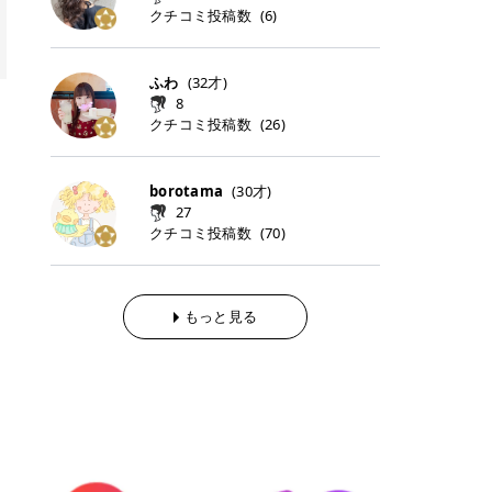
らの「のりかえ」や「お友だち紹
｜甘く可愛いモーヴピンク 鮮やかな
近、乾燥していた唇がプルンと見え
クチコミ投稿数
ナーパッドをご紹介します。 毎日使
タイミングで利用することが多いQ
(
6
)
脱毛の「熱破壊式」と「蓄熱式」と
介」も！ 6. 予約から脱毛施術まで
青みを感じるラズベリーピンク。 フ
てうれちい！ > > 引用元:コスメビ
いやすいトナーパッドから、スペシ
oo10 ・口コミを見ながら購入する
は？ 医療脱毛のレーザー機器には、
のステップ ・無料カウンセリングの
ェミニンな雰囲気を演出できる可愛
アイテム詳細を見るQoo10でのご購
ャルケアにぴったりなトナーパッド
＠cosme ・韓国コスメをチェック
大きく分けて「熱破壊式」と「蓄熱
予約方法 ・カウンセリング当日の持
らしいカラーです。 透明感を引き立
入はこちら 2026年上半期 総合2位
まで厳選しました。 1. MEDICUBE
する際によく見るOLIVE YOUNG GL
式」の2種類があり、それぞれ得意
ふわ
(
32
才)
ち物 ・医師の問診とプラン提案 ・
てながら、甘さのある印象に。 韓国
柳屋（ヤナギヤ）「柳屋 あんず
PDRNピンクコラーゲンゲルトナー
OBAL など、すでに使い慣れている
な毛質が違います。 * 熱破壊式 高
施術当日の流れと次回予約の取り方
8
メイクやピンクメイクとも相性抜群
油」 👑「柳屋 あんず油」の特徴 1
パッド 「うるおいとハリ感をサポー
サイトが対象になっている場合も多
出力のレーザーをバチッ！と当て
7. 店舗一覧と美容医療メニュー ・
クチコミ投稿数
(
26
)
です。 フルーツオレ｜ピュア感あふ
00％植物由来の「柳屋 あんず油」
トし、なめらかな肌へ導く高密着ゲ
く、お買い物の内容や流れを変える
て、毛根の発毛組織に向けてレーザ
全国60院以上！エミナルクリニック
れるミルキーコーラル 白みを含んだ
フワッと香りさらっとまとまり、ツ
ルパッド」 PDRNやコラーゲン成分
必要はありません。 「どうせ買う予
ーを照射します。ワキやVIOのよう
の店舗一覧 ・脱毛だけじゃない！美
ミルキーなコーラルカラー。 やさし
ヤのある美しい髪に導きます。 ヘア
を配合し、乾燥やハリ不足が気にな
定だったコスメ」をトラミーリワー
な、太くて濃い毛にも使用が可能で
容医療メニュー 8. まとめ ｜エミナ
くふんわり発色し、粘膜リップのよ
だけでなく、ボディケア・ネイルケ
borotama
(
30
才)
る肌をしっとり整えるゲルタイプの
ドを経由するだけで、ポイントも一
す！その分、輪ゴムで弾かれたよう
ルクリニックの魅力とは？選ばれる
うな仕上がりになります。 柔らかく
アなど幅広く保湿ケア。 実際に使用
27
トナーパッド。密着力が高く、スキ
緒に受け取れる、そんな手軽さがあ
な強い痛みを感じやすい傾向があり
3つの特徴 ※1 開業2019年3月20日
可愛らしい印象になり、毎日使いた
した方のクチコミ > 5 > 1本あると
クチコミ投稿数
ンケアの土台ケアとして取り入れや
ります✨ またトラミーリワードに
(
70
)
ます。 * 蓄熱式 低出力のレーザー
～2026年6月30日時点(医療脱毛、
くなるナチュラルカラー。 スクール
便利なオイル😊 > 柳屋 あんず油 >
すいアイテムです。 アイテム詳細を
は、以下のような特徴があります！
を連続で当てて、毛の成長をコント
ハイフ、ダーマペン、美容点滴、医
メイクやオフィスメイクにもおすす
> ──────────── > > 100%植
見るQoo10での購入はこちら 2. BIO
・1ポイント＝1円でわかりやすい
ロールする部分（バルジ領域）にじ
療ダイエットなど) 「早く綺麗にな
めです。 40TH ストロベリーボンボ
物由来のオイル > > 白髪染めで傷ん
DANCE コラーゲンゲルトナーパッ
・選べるe-GIFT・Amazonギフト
わじわ熱を伝える方式です。急激な
りたいけど、痛いのはイヤだし、通
ン｜上品なピンクベージュ 黄みを抑
でいてパサついているので > オイル
ド 「うるおいを与えながら肌をやわ
券・ドットマネーなどに交換できる
熱さを感じにくく、痛みや肌への負
もっと見る
う時間もない…」医療脱毛にそんな
えたクリーミーなピンクベージュ。
は必需品です > > 少しとろみがある
らかく整える保湿ケアパッド」 ゲル
・トラミー会員なら無料で利用でき
担を抑えやすいのが嬉しいポイン
ハードルを感じていませんか？エミ
ほんのり青みを感じる絶妙なカラー
ものの、さらっと軽めのオイル > >
素材ならではの高密着設計で、肌に
る ・ポイ活初心者でも始めやすい
ト。顔や背中などの産毛や細い毛に
ナルクリニックは、そんな私たちの
で、自然な血色感を演出します。 肌
ベタつかなくて髪につけるとサラサ
うるおいを与えながらやさしく整え
編集部が厳選！トラミーリワードお
向いています。 最近は、この両方を
ワガママを叶えてくれるクリニック
になじみながらも、唇をふんわり明
ラでツヤが出ます✨ > > ドライヤー
る保湿特化型トナーパッド。乾燥し
すすめ3選 QOO10 Qoo10（キュー
使い分けられる優秀な脱毛機を導入
なんです！多くの女性から選ばれて
るく見せてくれるカラー。 オフィス
前とドライヤー後に使っていますが
やすい肌をふっくらとした印象に導
テン）は、話題の韓国コスメや最新
しているクリニックも増えているの
いる3つの魅力をご紹介します。 最
メイクやナチュラルメイクにもぴっ
> 髪がペタッとならなくて気に入っ
きます。 アイテム詳細を見るQoo1
のトレンドスキンケアがいち早く、
で、自分の毛質に合わせてお任せで
短6か月からの脱毛プランが選べ
たりです。 アイテム詳細を見るQoo
てます😊 > > ワンタッチキャップな
0での購入はこちら 3. SKIN1004 セ
驚きの価格で手に入る大人気の通販
きることが多いですよ。 ｜東京でお
る！ 「せっかく脱毛を始めたのに、
10でのご購入はこちら イエベ・ブ
ので開けやすく > 1滴ずつ出るので
ンテラ クイックカーミングパッド
サイトです！ 特に年4回開催される
すすめの医療脱毛クリニック4選 こ
次の予約が数ヶ月先…」なんてガッ
ルベ別おすすめカラー むちぷるティ
量を調節しやすく使いやすいです >
「ゆらぎやすい肌をすこやかに整え
ビッグセール「メガ割」では、20%