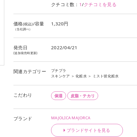
クチコミ数：
1
/
クチコミを見る
価格
/容量
1,320円
(税込)
（当社調べ）
発売日
2022/04/21
(追加発売時更新)
プチプラ
関連カテゴリー
スキンケア
＞
化粧水
＞
ミスト状化粧水
こだわり
保湿
皮脂・テカリ
MAJOLICA MAJORCA
ブランド
ブランドサイトを見る