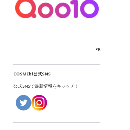
こからは、東京で人気のフレイアク
カリしたくありませんよね。エミナ
ント おすすめパーソナルカラー 02
> あんずのほのかに甘い香りがしま
るカーミングケアパッド」 ツボクサ
OFFクーポンなどを使って、SNSで
リニック・レジーナクリニック・エ
ルクリニックなら、最短1ヶ月ペー
モモ イエベ春・ブルベ夏 03 ワイン
すが > 強くないのでいつでも使える
エキス（保湿成分）配合で、肌荒れ
バズっている美容液やパック、限定
ミナルクリニック・リゼクリニック
スで通えるため、最短6ヶ月の全身
ベリー ブルベ冬 05 フィグピューレ
印象です > > 1本持っていると髪だ
や赤みが気になる肌をやさしく整え
の豪華キットをどこよりもお得にゲ
の4院について、おすすめのポイン
脱毛プランを選ぶことができます！
ブルベ夏・イエベ春 06 ラズベリー
けではなくボディやネイルケアにも
る低刺激設計のトナーパッドです。
ットできます✨ 豊富でリアルな口コ
トを詳しくご紹介します！ フレイア
（※予約状況や脱毛効果の個人差に
ケーキ ブルベ夏・ブルベ冬 07 フル
使えるのも◎ > > 引用元:コスメビ
アイテム詳細を見るQoo10での購入
ミや、ブランド公式ショップの出店
クリニック：選べるプランと女子に
よっては、6ヵ月で完了しない場合
ーツオレ イエベ春 40th ストロベリ
アイテム詳細を見るAmazonでのご
はこちら 4. SKINFOOD キャロット
も充実しているため、新作チェック
優しい手厚いサポート♡ ※満足度9
もあります）。 さらに、連続照射が
ーボンボン ブルベ夏 アイテム詳細
購入はこちら 2026年上半期 総合3
カロテン カーミングウォーターパッ
からリピート買いまで、美容マニア
6% 集計機関・アンケート内容：社
できる医療脱毛器を使っているた
を見るQoo10でのご購入はこちら
位 MAJOLICA MAJORCA（マジョリ
ド 「ゆらぎがちな肌をやさしく整え
の「欲しい」がすべて詰まったお買
内・施術済みフレイア顧客向けのア
め、全身の施術でも1回約60分で終
迷ったらこのカラーがおすすめ！ ナ
カ マジョルカ）「シャドーカスタマ
る植物由来カーミングケア」 βカロ
い物天国です。 Qoo10はこちら @C
ンケート 対象期間：2024/12/11～2
わります。 全国60院以上＆21時ま
PR
チュラルメイクなら「02 モモ」 自
イズ」 👑「シャドーカスタマイズ」
テンを含むにんじん由来成分で、乾
OSME アットコスメ（@cosme）
025/5/15 アンケート数:12606 フレ
で営業！ お仕事や学校の帰りにサク
然な血色感を演出できる万能カラ
の特徴 まばゆく発色フォルム整形シ
燥や外的刺激で不安定になりやすい
は、日本の美容マニアなら誰もが一
イアクリニックは、都内に新宿や渋
ッと寄りたい！という方にもエミナ
ー。 オフィスメイクなら「40th ス
ャドウ✨ 吸いこまれそうな奥行きの
肌をやさしく整えます。軽やかな使
度はお世話になる日本最大級の化粧
谷、銀座など7院があり、どこも駅
ルは強い味方。北海道から沖縄まで
トロベリーボンボン」 上品で落ち着
ある目もとをかなえる、フォルム整
用感も特長です。 アイテム詳細を見
品クチコミサイトです✨ 一番の魅力
から近くてアクセス抜群。平日は夜
全国に60院以上を展開しており、ど
いた印象に仕上がります。 毎日使い
形パウダーシャドウ。ひと塗りでま
るQoo10での購入はこちら 5. ANU
は、2,000万件を超える圧倒的なボ
COSMEbi公式SNS
21時まで開いているので、お仕事や
こも駅チカの好立地なんです。しか
やすい万能カラーなら「05 フィグ
ばゆく発色し、光の効果で目もとが
A 8ヒアルロン酸カテキンカーミン
リュームのリアルなクチコミ検索機
学校帰りにも通いやすいクリニック
も夜21時まで開いているので、忙し
ピューレ」 シーンを選ばず使える人
立体的に生まれ変わります。 実際に
グパッド 「うるおいを与えながら肌
能にあります。 自分の年齢や肌質
です。 ♡クイックプラン 時間をか
い毎日でも無理なく予定に組み込め
公式SNSで最新情報をキャッチ！
気カラーです。 韓国メイク・透明感
使用した方のクチコミ > 5 > 鮮やか
のキメを整えるバランスケアパッ
（乾燥肌・敏感肌など）、あるいは
けてしっかり脱毛。割引制度や保証
ます（※店舗によって診察時間は異
重視なら「06 ラズベリーケーキ」
発色✨ 吸い込まれそうな奥行きのあ
ド」 カテキン*1配合の極薄パッド
「毛穴」「美白」といった肌の悩み
サービスは充実！ 全身＋VIO 52,80
なります）。 そして嬉しいのが、施
青みピンクが透明感を引き立てま
る目もとを作れるアイシャドウ♡ >
で、肌にうるおいを与えながらキメ
に合わせてクチコミを絞り込めるた
0円(税込) 5回コース 所要時間が60
術室がカーテン仕切りではなくドア
す。 イエベ春なら「07 フルーツオ
パウダータイプなのに粉っぽさがな
を整え、すこやかな肌状態へ導くデ
め、自分に本当に合うコスメを失敗
分で完了 全身＋VIO＋顔 94,600円
付きの完全個室になっていること！
レ」 やわらかく可愛らしい印象に仕
くぴたっと密着♡発色が良くて煌め
イリーケアアイテムです。 *1 チャ
せずに見つけられる美容の羅針盤と
(税込) 5回コース 36箇所の脱毛が可
女性専用のプライベート空間なの
上がります。 よくある質問💡 色持
くパールが美しい✨ > 単色でも綺麗
カテキン（整肌成分） アイテム詳細
して絶大な信頼を得ています。 さら
能 ♡安心プラン １回、５回コー
で、周りの目を気にせずリラックス
ちはいい？ むちぷるティントはティ
にグラデーションを作れて簡単に立
を見るQoo10での購入はこちら 6.
に、年に数回発表される「ベストコ
ス、８回コースがあり、コース終了
して施術を受けられます。 痛みに配
ント処方のため、塗布後は色が定着
体感を出せます✨ > > カラーの名前
MEDIHEAL PDRNリフティングパッ
スメアワード（ベスコス）」は、日
後の追加照射の料金も設定していま
慮した医療脱毛器の導入と肌トラブ
しやすく、飲み物を飲んだあとでも
がまた可愛い💕 > PK321 ひとひら
ド 「ハリ感を意識したケアで肌をな
本の美容トレンドを大きく左右する