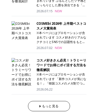
まれています ぷるんとしたツヤ感と
が多く、拭き取り後にそのまま部分
ら、コストパフォーマンスも重視し
す。 これから手軽に全身医療脱毛を
むっちりとした唇を演出できる「C
用パックとして使えるトナーパッド
たい方に！ メディオスターモノリス
始めたいと考えている方は、ぜひ最
ANMAKE（キャンメイク）むちぷる
2026.07.15
NEW
も増えています。 一方、拭き取り化
メディオスターNeXT PRO 公式サイ
後までチェックして、ご自身にぴっ
ティント」。 ティントならではの色
粧水は液体タイプのため、コットン
ト> レジーナクリニック 52,800円
たりのクリニック選びの参考にして
持ちに加え、プランパー効果※と保
に含ませて使用します。 使用量を調
(税込)/5回 99,000円(税込)/5回 ジェ
ください！ クリニック 全身＋VIO
湿ケアも叶えられることから、SNS
COSMEbi 2026年 上半期ベストコ
整しやすく、お気に入りの化粧水を
ントルシリーズを選べるため、脱毛
全身＋VIO＋顔 特徴 脱毛器 詳細 フ
でも話題の人気リップです。 「自分
スメ大賞発表
使いたい方やコストを抑えて続けた
機にこだわりたい方におすすめ！ ジ
レイアクリニック 52,800円(税込)/5
にはどのカラーが似合う？」「イエ
※本ページにはプロモーションが含
い方にもおすすめです。 トナーパッ
ェントルマックスプロ ジェントルマ
回 94,600円(税込)/5回 肌への負担
ベ・ブルベ別のおすすめは？」と気
まれています コスメ好きのリアルな
ドのメリット トナーパッドは、角質
ックスプロプラス ジェントルレーズ
に配慮しながら、コストパフォーマ
になっている方も多いのではないで
クチコミとSNSでの話題性をもとに
ケア・保湿ケア・部分用パックまで
プロ ソプラノチタニウム 公式サイ
ンスも重視したい方に！ メディオス
しょうか。 今回は6色のスウォッチ
選出された、COSMEbi 2026年上半
1枚で行える便利なスキンケアアイ
2026.07.02
NEW
ト> エミナルクリニック 49,500円
ターモノリス メディオスターNeXT
とともにご紹介！それぞれの色味や
期のベストコスメが決定！ 話題性・
テムです。 ここでは、トナーパッド
(税込)/6回 93,500円(税込)/6回 エミ
PRO 公式サイト> レジーナクリニッ
おすすめのパーソナルカラー、どん
使用感・仕上がりすべてを兼ね備え
を取り入れるメリットをご紹介しま
ナルクリニックの始めやすい料金設
ク 52,800円(税込)/5回 99,000円(税
なメイクに合うのかまで詳しく解説
た名品たちを、カテゴリ別にご紹介
コスメ好きさん必見！トラミーリ
す。 古い角質や皮脂汚れをやさしく
定！月々払いも安くて通いやすい ク
込)/5回 ジェントルシリーズを選べ
します✨ ※メイクアップ効果による
します。 本記事では、2025年11月
ワードでお得にポイ活する方法を
オフ トナーパッドを使用すること
リスタルプロ 公式サイト> リゼクリ
るため、脱毛機にこだわりたい方に
CANMAKE むちぷるティントとは？
～2026年4月までの半年間におい
徹底解説
で、洗顔だけでは落としきれない古
ニック 109,800円(税込)/5回 144,80
おすすめ！ ジェントルマックスプロ
CANMAKE むちぷるティントは、テ
て、COSMEbi内でのクチコミとSN
い角質や余分な皮脂汚れをやさしく
※本ページにはプロモーションが含
0円(税込)/5回 毛質に合わせて脱毛
ジェントルマックスプロプラス ジェ
ィント・プランパー・保湿ケアを1
Sでの話題性を元に選出されたコス
拭き取り、なめらかな肌へ整えま
まれています 「新作コスメが気にな
機を選択可能！有効期限も5年と長
ントルレーズプロ ソプラノチタニウ
本で叶えるリップです。 するすると
メやスキンケアなどの化粧品を「総
す。 保湿ケアまで1枚でできる 保湿
る！」「韓国コスメのメガ割でつい
くマイペースに通いやすい ラシャ
ム 公式サイト> エミナルクリニック
塗れるなめらかなテクスチャーで、
合」「デパコス」「プチプラ」「韓
成分を配合したトナーパッドなら、
買いすぎてしまう……」 そんな美容
メディオスターNeXT PRO ジェント
2026.06.22
49,500円(税込)/6回 93,500円(税
縦ジワをカバーしながら、むっちり
国コスメ」に分けて1位～3位までを
肌へうるおいを与えながらスキンケ
好きさんにおすすめなのが「トラミ
ルYAGプロ 公式サイト> ｜そもそも
込)/6回 エミナルクリニックの始め
としたツヤのある唇を演出します。
ランキング形式で発表！ 2026年上
アできるため、忙しい朝や夜の時短
ーリワード」です！ 普段のお買い物
医療脱毛って？エステ脱毛と何が違
やすい料金設定！月々払いも安くて
さらに、美容保湿成分を配合してい
半期 総合大賞 AMUSE（アミュー
ケアにもぴったりです。 部分パック
を少し工夫するだけでポイントを貯
うの？ 脱毛を考えたときに、まず悩
通いやすい クリスタルプロ 公式サ
るため、乾燥しにくくデイリー使い
ズ）「 ジェルフィットグロス」 👑
としても使える 多くのトナーパッド
められるため、コスメやスキンケア
もっと見る
むのが「医療脱毛とエステ脱毛、ど
イト> リゼクリニック 109,800円(税
にもぴったり！ アイテム詳細を見る
「ジェルフィットグロス」の特徴 唇
は、乾燥が気になる頬や額、小鼻な
にかかる費用を少しでも抑えたい方
っちがいいの？」ということではな