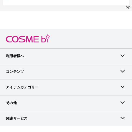
PR
利用者様へ
メンバーログイン
コンテンツ
無料メンバー登録
ランキング
アイテムカテゴリー
メンバー会員について
アイテム・クチコミ
スキンケア
その他
アイテム掲載リクエスト
ブランドから探す
ベースメイク
お問い合わせ（ブランド様）
関連サービス
COSMEbiについて
ピックアップ特集
ポイントメイク
広告について