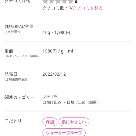
クチコミ評価
0
クチコミ数：
0
/
クチコミを見る
価格
/容量
(税込)
（当社調べ）
40g・1,980円
単価
1980
円 / g・ml
（レギュラーサイズ・当社調べ）
発売日
2022/02/12
(追加発売時更新)
プチプラ
関連カテゴリー
日焼け止め
＞
日焼け止め（顔用）
こだわり
保湿
肌にやさしい
ウォータープルーフ