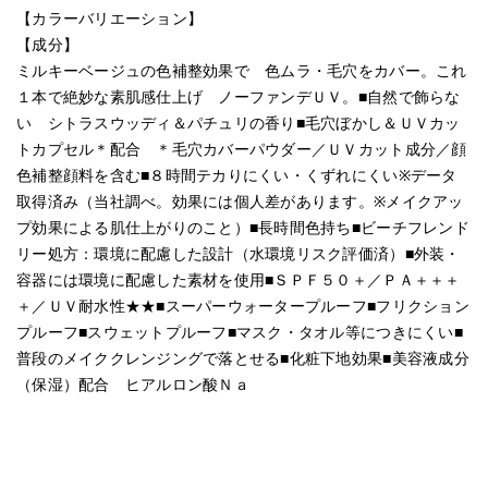
【カラーバリエーション】
【成分】
ミルキーベージュの色補整効果で 色ムラ・毛穴をカバー。これ
１本で絶妙な素肌感仕上げ ノーファンデＵＶ。■自然で飾らな
い シトラスウッディ＆パチュリの香り■毛穴ぼかし＆ＵＶカッ
トカプセル＊配合 ＊毛穴カバーパウダー／ＵＶカット成分／顔
色補整顔料を含む■８時間テカりにくい・くずれにくい※データ
取得済み（当社調べ。効果には個人差があります。※メイクアッ
プ効果による肌仕上がりのこと）■長時間色持ち■ビーチフレンド
リー処方：環境に配慮した設計（水環境リスク評価済）■外装・
容器には環境に配慮した素材を使用■ＳＰＦ５０＋／ＰＡ＋＋＋
＋／ＵＶ耐水性★★■スーパーウォータープルーフ■フリクション
プルーフ■スウェットプルーフ■マスク・タオル等につきにくい■
普段のメイククレンジングで落とせる■化粧下地効果■美容液成分
（保湿）配合 ヒアルロン酸Ｎａ