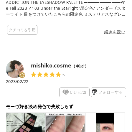
ADDICTION THE EYESHADOW PALETTE ────────────Pr
e Fall 2023 ✓103 Under the Starlight \限定色/ アンダーザスタ
ーライト 目をつけていたこちらの限定色 ミステリアスなグレー
ジュパープルのセット🌠 ツヤ感はほんのり感じるものの右上だ
け唯一マットで、 あとはラメが星空のように輝いています😉
クチコミを引用
くすみが強いグレーカラーなので、 塗ってる途中までは マレフ
続きを読む
ィセントが こんにちは😃だったんだけど 左上のカラーをトッ
プに重ねると あかんくすみ方はせずになんともおしゃれな雰囲
気。 私のまぶた星空じゃん！と興奮したよね 下瞼に入れるとさ
らにかわいいのなんのって。 まぁ正直万人受けはしないだろう
けど、 私は好きでしかたないわよﾌﾌﾌ カルミンフリーも高ポイ
mishiko.cosme
（
40
才）
ント(私が反応でやすいだけ #コスメ購入品 #アイメイク #nini
購入品 #ADDICTION #ザアイシャドウパレット #アイシャドウ
5
パレット #限定コスメ #新入りコスメ本音レポ
2023/02/22
いいね(
2
)
フォローする
モーヴ好き淡め発色で失敗しらず