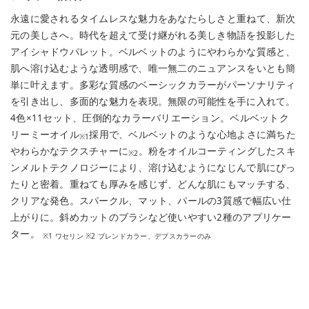
永遠に愛されるタイムレスな魅力をあなたらしさと重ねて、新次
元の美しさへ。時代を超えて受け継がれる美しき物語を投影した
アイシャドウパレット。ベルベットのようにやわらかな質感と、
肌へ溶け込むような透明感で、唯一無二のニュアンスをいとも簡
単に叶えます。多彩な質感のベーシックカラーがパーソナリティ
を引き出し、多面的な魅力を表現。無限の可能性を手に入れて。
4色×11セット、圧倒的なカラーバリエーション。ベルベットク
リーミーオイル
採用で、ベルベットのような心地よさに満ちた
※1
やわらかなテクスチャーに
。粉をオイルコーティングしたスキ
※2
ンメルトテクノロジーにより、溶け込むようになじんで肌にぴっ
たりと密着。重ねても厚みを感じず、どんな肌にもマッチする、
クリアな発色。スパークル、マット、パールの3質感で幅広い仕
上がりに。斜めカットのブラシなど使いやすい2種のアプリケー
ター。
※1 ワセリン ※2 ブレンドカラー、デプスカラーのみ