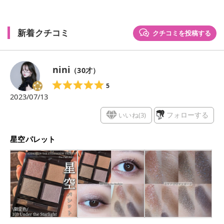
新着クチコミ
クチコミを投稿する
nini
（
30
才）
5
2023/07/13
いいね(
3
)
フォローする
星空パレット