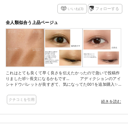
いいね(
3
)
フォローする
全人類似合う上品ベージュ
これはとても良くて早く良さを伝えたかったので急いで投稿作
りました🤣✨長文になるかもです… アディクションのアイ
シャドウパレットが良すぎて、気になってた001を追加購入✨
ベスコス取った003よりも、ベージュカラーを使いたくて。 ま
ず、私の瞼はくすんでいます😇 そして、ベージュアイシャドウ
クチコミを引用
は鬼門で。 あまり発色しなかったり、似合わなかったり。 他の
続きを読む
方のレビュー見てるとイエベさん向けと紹介されていたのでど
うかなぁと思いつつ使ってみたら、びっくり！ これは誰でも似
合う色なのではと思います😳✨✨ 私はパーソナルカラーの専門
家でもないので素人目線での意見ですが、 おそらく右上のモー