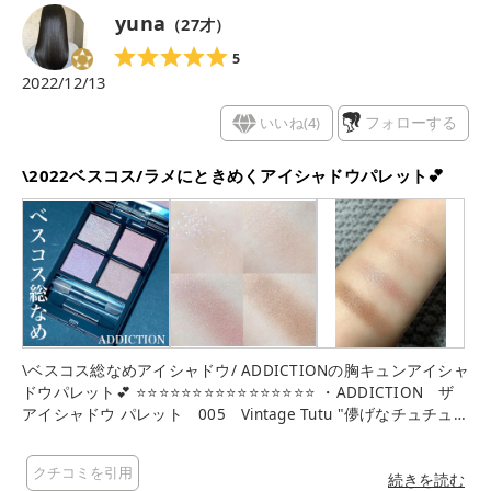
ヴよりのカラーがブルベ肌に馴染んでくれる🥹✨ このカラーが
yuna
（
27
才）
いい仕事して、ニュートラルな色に近づけてくれるのかなぁと
思います🤔 なので、ブルベさんは右上のカラーを少し多めに使
5
うと使いやすそうです👍 4色使って仕上げてみても濁らず、温
2022/12/13
かみを感じる上品なカラーです☺️ 可愛いけどイエベさん向きで
しょ〜？と諦めてたブルベ(特に夏かな)さん、買って大丈夫で
いいね(
4
)
フォローする
す！👍 (こうは言ってますが、パーソナルカラー関係なく好
きな色を好きに使っていいと私は思います) 発色も濃すぎず薄す
\2022ベスコス/ラメにときめくアイシャドウパレット💕
ぎず絶妙で、ベージュアイシャドウが似合うことが少ない私で
も鏡を何度も見たくなるような美しい仕上がりでした✨✨ 005
番を使った時にも思ったのですが、こちらのアイシャドウの素
晴らしいところはズバリ質感！🤎 ほんのりツヤっとしていて、
ラメも乗せるとうるツヤまぶたになり、若々しく元気に見える
のです💕✨ ラメの可愛さもさすがアディクションです🤲✨ ツヤ
っとピタッと密着します！ 発色も強すぎないけど重ねればしっ
かり色を出せるので失敗も少ないですし、ナチュラルにもハッ
キリにも仕上げられます🎀 カラバリも豊富で、必ず使ってみた
\ベスコス総なめアイシャドウ/ ADDICTIONの胸キュンアイシャ
い色があると思います🥰 PRでも何でもないのですが、良すぎて
ドウパレット💕 ⭐️⭐️⭐️⭐️⭐️⭐️⭐️⭐️⭐️⭐️⭐️⭐️⭐️⭐️⭐️⭐️ ・ADDICTION ザ
語りすぎてしまいました😂 他の色も欲しいです…！
アイシャドウ パレット 005 Vintage Tutu "儚げなチュチュを
イメージしたシックなピンクブラウンパレット" 今年も色んな
アイシャドウが発売されましたが、特に下半期といえばこのア
クチコミを引用
イシャドウがめちゃくちゃ人気出ましたよね✨ アディクション
続きを読む