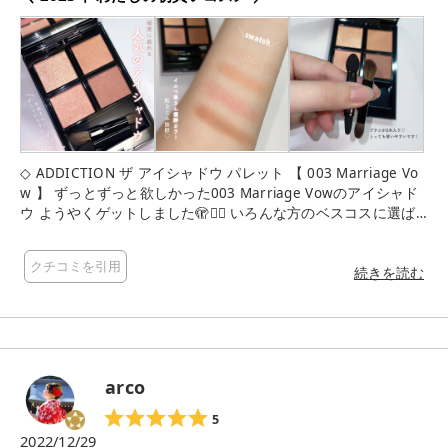
◇ ADDICTION ザ アイシャドウ パレット 【 003 Marriage Vo
w 】 ずっとずっと欲しかった003 Marriage Vowのアイシャド
ウ ようやくゲットしました🫣❤️‍🔥 いろんな方のベスコスに選ば
れていたのが納得！ 期待を裏切らない可愛さです💗 4色の色味
に統一感があって このパレット1つで、簡単に可愛いメイクに
クチコミを引用
仕上がります！ ラメ感が、ギラつきすぎず でも、華やかさがあ
続きを読む
ってちょうどよい。 どの色味をどう使っても、可愛く仕上がり
ます。 また、派手すぎず、肌なじみがよいので デイリーにシー
ン問わず使えます🙆‍♀️ ブラシが2本入っていて、使いやすい！ 買
って良かったと思える🫣大満足コスメです❤️
arco
5
2022/12/29