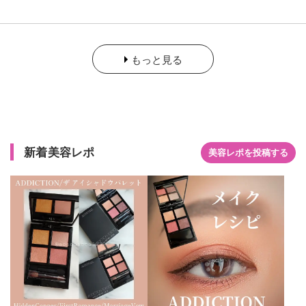
といえば単色アイシャドウが有名ですが、そんなアディクショ
ンからアイシャドウパレットが11色展開で発売中です。 今回は
ブルベさんに大人気の05をご紹介します。 ピンクブラウンとい
う説明なのですが、どれもとても柔らかい発色の仕方で、締め
もっと見る
色という締め色がないかなと思います。 左上はめちゃくちゃ可
愛いラメ、それ以外はツヤッとパール感のある仕上がりです✨
ブルベ夏の方に特に人気で、目元が明るすぎず暗すぎず、なん
かいい塩梅で可愛く仕上がるんですよね💕 左上以外の3色を使
っている時も、早く左上のラメ乗せたいなとウキウキしながら
メイクしてます笑笑 1色使ったら、他の色も集めたくなるベス
コスアイシャドウです！ ぜひみなさんも試してみてください⭐️
新着美容レポ
美容レポを投稿する