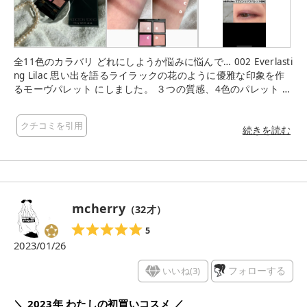
全11色のカラバリ どれにしようか悩みに悩んで… 002 Everlasti
ng Lilac 思い出を語るライラックの花のように優雅な印象を作
るモーヴパレット にしました。 ３つの質感、4色のパレット 粉
質は柔らかめで発色も全体的に淡め。 ✔︎左上…スパークル 密度
高く高輝度なパールをちりばめたカラー 華やかな煌めきのある
クチコミを引用
仕上がり ✔︎右上…マット テクニック不要で肌に溶け込むニュア
続きを読む
ンスカラー しっとりなめらかな質感のソフトマットな仕上がり
✔︎左下…パール 象徴的なムードのある繊細なカラー 見たままの
色が艶やかに発色する上品な仕上がり ✔︎右下…パール 目元の印
象を引き締める上品なシェードカラー 繊細な艶を携えた奥行き
感のある仕上がり 目元に透明感が出る青みパレット。 一見濃く
mcherry
（
32
才）
見える左下のパープルもシアーな感じなのでキツくなりすぎな
い。 重ねても厚塗り感がでず粉っぽくならないところが良かっ
5
た。また色持ちも◎ 付属のブラシは２本付きでこちらが優秀。
2023/01/26
肌あたりが柔らかくふわふわ〜♡ これだけでも欲しい‼︎ 他の色
味も気になっています。 ご覧頂きありがとうございます
いいね(
3
)
フォローする
＼ 2023年 わたしの初買いコスメ ／