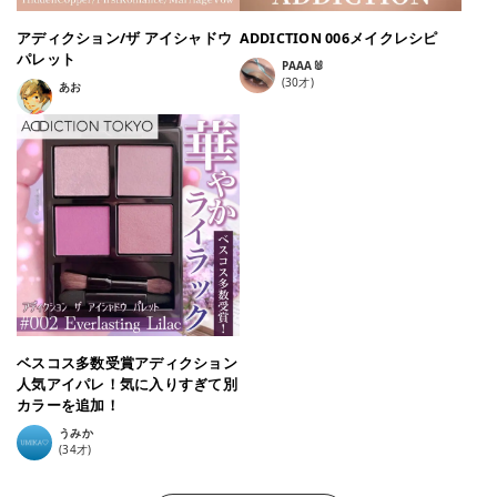
アディクション/ザ アイシャドウ
ADDICTION 006メイクレシピ
パレット
PAAA🐰
(
30
才)
あお
ベスコス多数受賞アディクション
人気アイパレ！気に入りすぎて別
カラーを追加！
うみか
(
34
才)