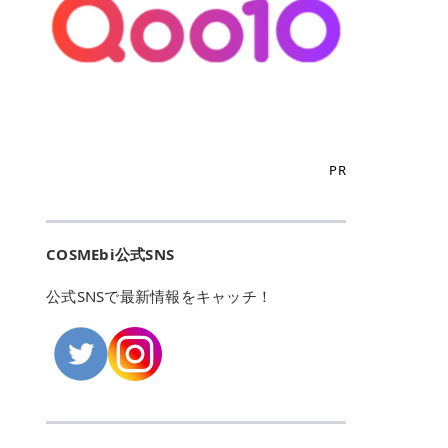
こからは、東京で人気のフレイアク
カリしたくありませんよね。エミナ
ント おすすめパーソナルカラー 02
> あんずのほのかに甘い香りがしま
るカーミングケアパッド」 ツボクサ
OFFクーポンなどを使って、SNSで
リニック・レジーナクリニック・エ
ルクリニックなら、最短1ヶ月ペー
モモ イエベ春・ブルベ夏 03 ワイン
すが > 強くないのでいつでも使える
エキス（保湿成分）配合で、肌荒れ
バズっている美容液やパック、限定
ミナルクリニック・リゼクリニック
スで通えるため、最短6ヶ月の全身
ベリー ブルベ冬 05 フィグピューレ
印象です > > 1本持っていると髪だ
や赤みが気になる肌をやさしく整え
の豪華キットをどこよりもお得にゲ
の4院について、おすすめのポイン
脱毛プランを選ぶことができます！
ブルベ夏・イエベ春 06 ラズベリー
けではなくボディやネイルケアにも
る低刺激設計のトナーパッドです。
ットできます✨ 豊富でリアルな口コ
トを詳しくご紹介します！ フレイア
（※予約状況や脱毛効果の個人差に
ケーキ ブルベ夏・ブルベ冬 07 フル
使えるのも◎ > > 引用元:コスメビ
アイテム詳細を見るQoo10での購入
ミや、ブランド公式ショップの出店
クリニック：選べるプランと女子に
よっては、6ヵ月で完了しない場合
ーツオレ イエベ春 40th ストロベリ
アイテム詳細を見るAmazonでのご
はこちら 4. SKINFOOD キャロット
も充実しているため、新作チェック
優しい手厚いサポート♡ ※満足度9
もあります）。 さらに、連続照射が
ーボンボン ブルベ夏 アイテム詳細
購入はこちら 2026年上半期 総合3
カロテン カーミングウォーターパッ
からリピート買いまで、美容マニア
6% 集計機関・アンケート内容：社
できる医療脱毛器を使っているた
を見るQoo10でのご購入はこちら
位 MAJOLICA MAJORCA（マジョリ
ド 「ゆらぎがちな肌をやさしく整え
の「欲しい」がすべて詰まったお買
内・施術済みフレイア顧客向けのア
め、全身の施術でも1回約60分で終
迷ったらこのカラーがおすすめ！ ナ
カ マジョルカ）「シャドーカスタマ
る植物由来カーミングケア」 βカロ
い物天国です。 Qoo10はこちら @C
ンケート 対象期間：2024/12/11～2
わります。 全国60院以上＆21時ま
PR
チュラルメイクなら「02 モモ」 自
イズ」 👑「シャドーカスタマイズ」
テンを含むにんじん由来成分で、乾
OSME アットコスメ（@cosme）
025/5/15 アンケート数:12606 フレ
で営業！ お仕事や学校の帰りにサク
然な血色感を演出できる万能カラ
の特徴 まばゆく発色フォルム整形シ
燥や外的刺激で不安定になりやすい
は、日本の美容マニアなら誰もが一
イアクリニックは、都内に新宿や渋
ッと寄りたい！という方にもエミナ
ー。 オフィスメイクなら「40th ス
ャドウ✨ 吸いこまれそうな奥行きの
肌をやさしく整えます。軽やかな使
度はお世話になる日本最大級の化粧
谷、銀座など7院があり、どこも駅
ルは強い味方。北海道から沖縄まで
トロベリーボンボン」 上品で落ち着
ある目もとをかなえる、フォルム整
用感も特長です。 アイテム詳細を見
品クチコミサイトです✨ 一番の魅力
から近くてアクセス抜群。平日は夜
全国に60院以上を展開しており、ど
いた印象に仕上がります。 毎日使い
形パウダーシャドウ。ひと塗りでま
るQoo10での購入はこちら 5. ANU
は、2,000万件を超える圧倒的なボ
COSMEbi公式SNS
21時まで開いているので、お仕事や
こも駅チカの好立地なんです。しか
やすい万能カラーなら「05 フィグ
ばゆく発色し、光の効果で目もとが
A 8ヒアルロン酸カテキンカーミン
リュームのリアルなクチコミ検索機
学校帰りにも通いやすいクリニック
も夜21時まで開いているので、忙し
ピューレ」 シーンを選ばず使える人
立体的に生まれ変わります。 実際に
グパッド 「うるおいを与えながら肌
能にあります。 自分の年齢や肌質
です。 ♡クイックプラン 時間をか
い毎日でも無理なく予定に組み込め
公式SNSで最新情報をキャッチ！
気カラーです。 韓国メイク・透明感
使用した方のクチコミ > 5 > 鮮やか
のキメを整えるバランスケアパッ
（乾燥肌・敏感肌など）、あるいは
けてしっかり脱毛。割引制度や保証
ます（※店舗によって診察時間は異
重視なら「06 ラズベリーケーキ」
発色✨ 吸い込まれそうな奥行きのあ
ド」 カテキン*1配合の極薄パッド
「毛穴」「美白」といった肌の悩み
サービスは充実！ 全身＋VIO 52,80
なります）。 そして嬉しいのが、施
青みピンクが透明感を引き立てま
る目もとを作れるアイシャドウ♡ >
で、肌にうるおいを与えながらキメ
に合わせてクチコミを絞り込めるた
0円(税込) 5回コース 所要時間が60
術室がカーテン仕切りではなくドア
す。 イエベ春なら「07 フルーツオ
パウダータイプなのに粉っぽさがな
を整え、すこやかな肌状態へ導くデ
め、自分に本当に合うコスメを失敗
分で完了 全身＋VIO＋顔 94,600円
付きの完全個室になっていること！
レ」 やわらかく可愛らしい印象に仕
くぴたっと密着♡発色が良くて煌め
イリーケアアイテムです。 *1 チャ
せずに見つけられる美容の羅針盤と
(税込) 5回コース 36箇所の脱毛が可
女性専用のプライベート空間なの
上がります。 よくある質問💡 色持
くパールが美しい✨ > 単色でも綺麗
カテキン（整肌成分） アイテム詳細
して絶大な信頼を得ています。 さら
能 ♡安心プラン １回、５回コー
で、周りの目を気にせずリラックス
ちはいい？ むちぷるティントはティ
にグラデーションを作れて簡単に立
を見るQoo10での購入はこちら 6.
に、年に数回発表される「ベストコ
ス、８回コースがあり、コース終了
して施術を受けられます。 痛みに配
ント処方のため、塗布後は色が定着
体感を出せます✨ > > カラーの名前
MEDIHEAL PDRNリフティングパッ
スメアワード（ベスコス）」は、日
後の追加照射の料金も設定していま
慮した医療脱毛器の導入と肌トラブ
しやすく、飲み物を飲んだあとでも
がまた可愛い💕 > PK321 ひとひら
ド 「ハリ感を意識したケアで肌をな
本の美容トレンドを大きく左右する