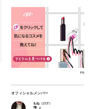
込)/5回 144,800円(税込)/5回 毛質に
Qoo10でのご購入はこちら CANMA
に触れた瞬間、ぷるんとしたジェリ
どに数分のせることで、集中保湿ケ
にぴったり。 Qoo10も、オリヤン
いでしょうか。 ズバリ、効果を実感
合わせて脱毛機を選択可能！有効期
KE むちぷるティント全色一覧 モモ
ーグロスが広がり、ふっくらボリュ
アとしても活用できます。 トナーパ
も、＠cosmeも、いつものコスメ購
するまでの期間や必要な施術回数が
限も5年と長くマイペースに通いや
｜血色感じるヌーディーピンク 桃の
ーム感のある仕上がりに✨ まるでリ
ッドの選び方 トナーパッドは、配合
入を“ちょっとお得”に変えられるの
大きな違いとして挙げられます！ 医
すい ラシャ メディオスターNeXT P
ような血色感を演出するヌーディー
フティングしたような、新しいリッ
成分やパッドの素材によって特徴が
が、トラミーリワードです✨ 今回
療脱毛は、医療機関（クリニックや
RO ジェントルYAGプロ 公式サイト
ピンク。 黄みと青みのバランスが良
プティンググロス💄 実際に使用した
異なります。 自分の肌悩みや理想の
は、トラミーリワードの特徴や活用
皮膚科など）だけで扱える高出力の
> ※医療脱毛は自由診療です。治療
く、自然になじむコーラル系カラー
方のクチコミ > 5 > プルプル > 唇に
仕上がりに合わせて選ぶことで、毎
方法、美容好きさんにおすすめな理
レーザーを使って、発毛組織にアプ
には赤み、痒み、火傷、毛嚢炎、一
です。 自然な血色感をプラスしてく
塗るPDRNグロス > > AMUSE ジェ
日のスキンケアに取り入れやすくな
由を詳しくご紹介します！ トラミー
ローチする施術といわれています。
時的な硬毛化などのリスクが伴いま
れるので、ナチュラルメイクとの相
ルフィットグロス > > ぷっくりツヤ
ります。 肌悩みに合わせて選ぶ パ
リワードとは？ 「トラミーリワー
そのため、少ない回数で永久脱毛
す。 目次▼ 1. エミナルクリニック
性抜群。 可愛らしく、多幸感のある
ツヤだけどベタっとした感じはなく
ッドの素材で選ぶ トナーパッドの使
ド」は、東証グロース上場企業であ
（※）を目指すことができます。
の魅力とは？選ばれる3つの特徴 ・
印象に仕上がります。 ワインベリー
て使いやすいですね。プランピング
い方 洗顔後すぐの清潔な肌に使用し
る株式会社アイズが運営する、安
（※永久脱毛とは一生毛が1本も生
最短6か月からの脱毛プランが選べ
｜気品をまとうローズレッド 深みの
効果で少しスーッとします。ここは
ます。 STEP1 エンボス面（凹凸
心・安全なポイントサイト機能で
えてこないという意味ではなく、ア
る！ ・全国60院以上＆21時まで営
ある青みレッド。 大人っぽく華やか
好き嫌いがあるかもしれませんが慣
面）で顔全体をやさしく拭き取りま
す。 トラミーリワードは、トラミー
メリカの基準に基づき「長期間にわ
業！ ・痛みに配慮した医療脱毛器の
な印象を与えるベリーカラーです。
れますね。 > > 分かりにくいけど、
す。 特に小鼻・あご・額など皮脂や
会員向けのポイントサービスです。
たって毛量が明らかに減少している
導入と肌トラブル対応 2. エミナル
ひと塗りで顔全体が華やかになり、
チップは片面がツルツル、片面がモ
古い角質が気になる部分は丁寧にな
対象ショップやサービスを利用する
状態が維持されること」を指しま
クリニックの口コミ・評判 3. エミ
リップを主役にしたメイクが完成。
ケモケになってます。 > > 桜グロス
じませましょう。 STEP2 パッドを
ことでポイントを獲得でき、貯まっ
す。） 一方のエステ脱毛は、出力が
ナルクリニックの全身脱毛料金プラ
クールで上品な雰囲気を演出できま
【日本限定色】：上品なピンクベー
裏返し、フラット面で顔全体をやさ
たポイントはAmazonギフト券やド
優しい機器を使うため痛みが少ない
ン ・全身脱毛の基本コースと料金
す。 フィグピューレ｜色っぽさと上
ジュ > > すももパールグロス【日本
PR
しく押さえながら化粧水をなじませ
ットマネーなどに交換できます。 普
のがメリットですが、毛根を破壊す
・追加費用がかからないシステム ・
品さを叶える赤みローズ 赤みとくす
限定色】：微細なラメがきらめく血
ます。 STEP3 その後は美容液・乳
段のネットショッピングを活用しな
ることはできないので一時的な減毛
支払い方法｜決済方法と医療ローン
みをほどよく含んだローズカラー。
色がよく見えるピンク。 > > どちら
液・クリームなど、普段どおりのス
がらポイントを貯められるため、ポ
にとどまります。結果的に、何度も
の活用も！ 4. エミナルクリニック
ニュートラルな発色で、肌色を選び
も上品で使いやすい色ですね。すも
キンケアを行います。 乾燥が気にな
イ活初心者でも始めやすいのが魅力
通う必要が出てくることが多くなり
の熱破壊式の脱毛機 5. エミナルク
にくい万能カラーです。 派手すぎず
もパールグロスの方がラメが入って
る部分には2〜5分程度のせて部分用
です✨ トラミーリワードの特徴 普
ます。 なお、医療脱毛は保険がきか
リニックのお得な割引・キャンペー
オフィシャルメンバー
落ち着いた印象に仕上がり、オン・
いるので華やかそうに見えるけど、
パックとして使用するのもおすすめ
段よく使っているコスメ通販サイト
ない自由診療なので、クリニックに
ン制度 ・学生プラン｜学生証の提示
オフ問わず使いやすいカラー。 きれ
付けてみると落ち着いた色ですね。
です。 おすすめトナーパッド7選 こ
を、トラミーリワード経由にするだ
よって料金設定が自由に決められて
で割引 ・ペア限定プラン｜家族や友
いめメイクにもカジュアルメイクに
> > スキンケア成分が配合されてい
もね
(
25
才)
こからは、保湿ケアや肌荒れケア、
けでポイントが貯まるのが大きな魅
います。だからこそ、しっかり比較
人と一緒にスタートできる ・他社か
もマッチします。 ラズベリーケーキ
て保湿もしっかりしてくれます。最
4
毛穴ケアなど目的別におすすめのト
力です✨ 例えば、、、 ・メガ割の
して選ぶことが大切なのです。 医療