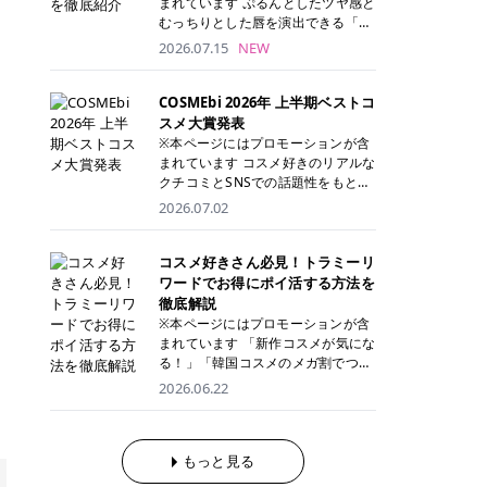
まれています ぷるんとしたツヤ感と
が多く、拭き取り後にそのまま部分
ら、コストパフォーマンスも重視し
す。 これから手軽に全身医療脱毛を
むっちりとした唇を演出できる「C
用パックとして使えるトナーパッド
たい方に！ メディオスターモノリス
始めたいと考えている方は、ぜひ最
ANMAKE（キャンメイク）むちぷる
2026.07.15
NEW
も増えています。 一方、拭き取り化
メディオスターNeXT PRO 公式サイ
後までチェックして、ご自身にぴっ
ティント」。 ティントならではの色
粧水は液体タイプのため、コットン
ト> レジーナクリニック 52,800円
たりのクリニック選びの参考にして
持ちに加え、プランパー効果※と保
に含ませて使用します。 使用量を調
(税込)/5回 99,000円(税込)/5回 ジェ
ください！ クリニック 全身＋VIO
湿ケアも叶えられることから、SNS
COSMEbi 2026年 上半期ベストコ
整しやすく、お気に入りの化粧水を
ントルシリーズを選べるため、脱毛
全身＋VIO＋顔 特徴 脱毛器 詳細 フ
でも話題の人気リップです。 「自分
スメ大賞発表
使いたい方やコストを抑えて続けた
機にこだわりたい方におすすめ！ ジ
レイアクリニック 52,800円(税込)/5
にはどのカラーが似合う？」「イエ
※本ページにはプロモーションが含
い方にもおすすめです。 トナーパッ
ェントルマックスプロ ジェントルマ
回 94,600円(税込)/5回 肌への負担
ベ・ブルベ別のおすすめは？」と気
まれています コスメ好きのリアルな
ドのメリット トナーパッドは、角質
ックスプロプラス ジェントルレーズ
に配慮しながら、コストパフォーマ
になっている方も多いのではないで
クチコミとSNSでの話題性をもとに
ケア・保湿ケア・部分用パックまで
プロ ソプラノチタニウム 公式サイ
ンスも重視したい方に！ メディオス
しょうか。 今回は6色のスウォッチ
選出された、COSMEbi 2026年上半
1枚で行える便利なスキンケアアイ
2026.07.02
ト> エミナルクリニック 49,500円
ターモノリス メディオスターNeXT
とともにご紹介！それぞれの色味や
期のベストコスメが決定！ 話題性・
テムです。 ここでは、トナーパッド
(税込)/6回 93,500円(税込)/6回 エミ
PRO 公式サイト> レジーナクリニッ
おすすめのパーソナルカラー、どん
使用感・仕上がりすべてを兼ね備え
を取り入れるメリットをご紹介しま
ナルクリニックの始めやすい料金設
ク 52,800円(税込)/5回 99,000円(税
なメイクに合うのかまで詳しく解説
た名品たちを、カテゴリ別にご紹介
コスメ好きさん必見！トラミーリ
す。 古い角質や皮脂汚れをやさしく
定！月々払いも安くて通いやすい ク
込)/5回 ジェントルシリーズを選べ
します✨ ※メイクアップ効果による
します。 本記事では、2025年11月
ワードでお得にポイ活する方法を
オフ トナーパッドを使用すること
リスタルプロ 公式サイト> リゼクリ
るため、脱毛機にこだわりたい方に
CANMAKE むちぷるティントとは？
～2026年4月までの半年間におい
徹底解説
で、洗顔だけでは落としきれない古
ニック 109,800円(税込)/5回 144,80
おすすめ！ ジェントルマックスプロ
CANMAKE むちぷるティントは、テ
て、COSMEbi内でのクチコミとSN
い角質や余分な皮脂汚れをやさしく
※本ページにはプロモーションが含
0円(税込)/5回 毛質に合わせて脱毛
ジェントルマックスプロプラス ジェ
ィント・プランパー・保湿ケアを1
Sでの話題性を元に選出されたコス
拭き取り、なめらかな肌へ整えま
まれています 「新作コスメが気にな
機を選択可能！有効期限も5年と長
ントルレーズプロ ソプラノチタニウ
本で叶えるリップです。 するすると
メやスキンケアなどの化粧品を「総
す。 保湿ケアまで1枚でできる 保湿
る！」「韓国コスメのメガ割でつい
くマイペースに通いやすい ラシャ
ム 公式サイト> エミナルクリニック
塗れるなめらかなテクスチャーで、
合」「デパコス」「プチプラ」「韓
成分を配合したトナーパッドなら、
買いすぎてしまう……」 そんな美容
メディオスターNeXT PRO ジェント
2026.06.22
49,500円(税込)/6回 93,500円(税
縦ジワをカバーしながら、むっちり
国コスメ」に分けて1位～3位までを
肌へうるおいを与えながらスキンケ
好きさんにおすすめなのが「トラミ
ルYAGプロ 公式サイト> ｜そもそも
込)/6回 エミナルクリニックの始め
としたツヤのある唇を演出します。
ランキング形式で発表！ 2026年上
アできるため、忙しい朝や夜の時短
ーリワード」です！ 普段のお買い物
医療脱毛って？エステ脱毛と何が違
やすい料金設定！月々払いも安くて
さらに、美容保湿成分を配合してい
半期 総合大賞 AMUSE（アミュー
ケアにもぴったりです。 部分パック
を少し工夫するだけでポイントを貯
うの？ 脱毛を考えたときに、まず悩
通いやすい クリスタルプロ 公式サ
るため、乾燥しにくくデイリー使い
ズ）「 ジェルフィットグロス」 👑
としても使える 多くのトナーパッド
められるため、コスメやスキンケア
もっと見る
むのが「医療脱毛とエステ脱毛、ど
イト> リゼクリニック 109,800円(税
にもぴったり！ アイテム詳細を見る
「ジェルフィットグロス」の特徴 唇
は、乾燥が気になる頬や額、小鼻な
にかかる費用を少しでも抑えたい方
っちがいいの？」ということではな