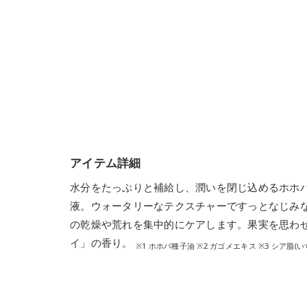
アイテム詳細
水分をたっぷりと補給し、潤いを閉じ込めるホホ
液。ウォータリーなテクスチャーですっとなじみ
の乾燥や荒れを集中的にケアします。果実を思わ
イ」の香り。
※1 ホホバ種子油 ※2 ガゴメエキス ※3 シア脂(