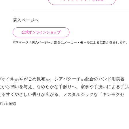
購入ページへ
公式オンラインショップ
※本ページ『購入ページへ』部分はメーカー・モールによる広告が含まれます。
バオイル
やがごめ昆布
、シアバター子
配合のハンド用美容
※1
※2
※3
ながら潤いを与え、なめらかな手触りへ。家事や手洗いによる手肌
せる甘くやさしい香りが広がる、ノスタルジックな「キンモクセ
いずれも保湿)