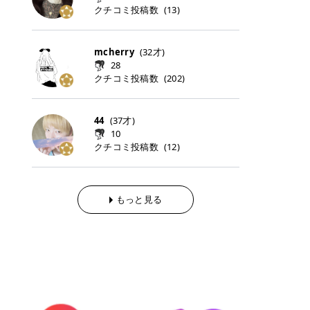
らの「のりかえ」や「お友だち紹
｜甘く可愛いモーヴピンク 鮮やかな
近、乾燥していた唇がプルンと見え
クチコミ投稿数
ナーパッドをご紹介します。 毎日使
タイミングで利用することが多いQ
(
13
)
脱毛の「熱破壊式」と「蓄熱式」と
介」も！ 6. 予約から脱毛施術まで
青みを感じるラズベリーピンク。 フ
てうれちい！ > > 引用元:コスメビ
いやすいトナーパッドから、スペシ
oo10 ・口コミを見ながら購入する
は？ 医療脱毛のレーザー機器には、
のステップ ・無料カウンセリングの
ェミニンな雰囲気を演出できる可愛
アイテム詳細を見るQoo10でのご購
ャルケアにぴったりなトナーパッド
＠cosme ・韓国コスメをチェック
大きく分けて「熱破壊式」と「蓄熱
予約方法 ・カウンセリング当日の持
らしいカラーです。 透明感を引き立
入はこちら 2026年上半期 総合2位
まで厳選しました。 1. MEDICUBE
する際によく見るOLIVE YOUNG GL
式」の2種類があり、それぞれ得意
mcherry
(
32
才)
ち物 ・医師の問診とプラン提案 ・
てながら、甘さのある印象に。 韓国
柳屋（ヤナギヤ）「柳屋 あんず
PDRNピンクコラーゲンゲルトナー
OBAL など、すでに使い慣れている
な毛質が違います。 * 熱破壊式 高
施術当日の流れと次回予約の取り方
28
メイクやピンクメイクとも相性抜群
油」 👑「柳屋 あんず油」の特徴 1
パッド 「うるおいとハリ感をサポー
サイトが対象になっている場合も多
出力のレーザーをバチッ！と当て
7. 店舗一覧と美容医療メニュー ・
クチコミ投稿数
(
202
)
です。 フルーツオレ｜ピュア感あふ
00％植物由来の「柳屋 あんず油」
トし、なめらかな肌へ導く高密着ゲ
く、お買い物の内容や流れを変える
て、毛根の発毛組織に向けてレーザ
全国60院以上！エミナルクリニック
れるミルキーコーラル 白みを含んだ
フワッと香りさらっとまとまり、ツ
ルパッド」 PDRNやコラーゲン成分
必要はありません。 「どうせ買う予
ーを照射します。ワキやVIOのよう
の店舗一覧 ・脱毛だけじゃない！美
ミルキーなコーラルカラー。 やさし
ヤのある美しい髪に導きます。 ヘア
を配合し、乾燥やハリ不足が気にな
定だったコスメ」をトラミーリワー
な、太くて濃い毛にも使用が可能で
容医療メニュー 8. まとめ ｜エミナ
くふんわり発色し、粘膜リップのよ
だけでなく、ボディケア・ネイルケ
44
(
37
才)
る肌をしっとり整えるゲルタイプの
ドを経由するだけで、ポイントも一
す！その分、輪ゴムで弾かれたよう
ルクリニックの魅力とは？選ばれる
うな仕上がりになります。 柔らかく
アなど幅広く保湿ケア。 実際に使用
10
トナーパッド。密着力が高く、スキ
緒に受け取れる、そんな手軽さがあ
な強い痛みを感じやすい傾向があり
3つの特徴 ※1 開業2019年3月20日
可愛らしい印象になり、毎日使いた
した方のクチコミ > 5 > 1本あると
クチコミ投稿数
ンケアの土台ケアとして取り入れや
ります✨ またトラミーリワードに
(
12
)
ます。 * 蓄熱式 低出力のレーザー
～2026年6月30日時点(医療脱毛、
くなるナチュラルカラー。 スクール
便利なオイル😊 > 柳屋 あんず油 >
すいアイテムです。 アイテム詳細を
は、以下のような特徴があります！
を連続で当てて、毛の成長をコント
ハイフ、ダーマペン、美容点滴、医
メイクやオフィスメイクにもおすす
> ──────────── > > 100%植
見るQoo10での購入はこちら 2. BIO
・1ポイント＝1円でわかりやすい
ロールする部分（バルジ領域）にじ
療ダイエットなど) 「早く綺麗にな
めです。 40TH ストロベリーボンボ
物由来のオイル > > 白髪染めで傷ん
DANCE コラーゲンゲルトナーパッ
・選べるe-GIFT・Amazonギフト
わじわ熱を伝える方式です。急激な
りたいけど、痛いのはイヤだし、通
ン｜上品なピンクベージュ 黄みを抑
でいてパサついているので > オイル
ド 「うるおいを与えながら肌をやわ
券・ドットマネーなどに交換できる
熱さを感じにくく、痛みや肌への負
もっと見る
う時間もない…」医療脱毛にそんな
えたクリーミーなピンクベージュ。
は必需品です > > 少しとろみがある
らかく整える保湿ケアパッド」 ゲル
・トラミー会員なら無料で利用でき
担を抑えやすいのが嬉しいポイン
ハードルを感じていませんか？エミ
ほんのり青みを感じる絶妙なカラー
ものの、さらっと軽めのオイル > >
素材ならではの高密着設計で、肌に
る ・ポイ活初心者でも始めやすい
ト。顔や背中などの産毛や細い毛に
ナルクリニックは、そんな私たちの
で、自然な血色感を演出します。 肌
ベタつかなくて髪につけるとサラサ
うるおいを与えながらやさしく整え
編集部が厳選！トラミーリワードお
向いています。 最近は、この両方を
ワガママを叶えてくれるクリニック
になじみながらも、唇をふんわり明
ラでツヤが出ます✨ > > ドライヤー
る保湿特化型トナーパッド。乾燥し
すすめ3選 QOO10 Qoo10（キュー
使い分けられる優秀な脱毛機を導入
なんです！多くの女性から選ばれて
るく見せてくれるカラー。 オフィス
前とドライヤー後に使っていますが
やすい肌をふっくらとした印象に導
テン）は、話題の韓国コスメや最新
しているクリニックも増えているの
いる3つの魅力をご紹介します。 最
メイクやナチュラルメイクにもぴっ
> 髪がペタッとならなくて気に入っ
きます。 アイテム詳細を見るQoo1
のトレンドスキンケアがいち早く、
で、自分の毛質に合わせてお任せで
短6か月からの脱毛プランが選べ
たりです。 アイテム詳細を見るQoo
てます😊 > > ワンタッチキャップな
0での購入はこちら 3. SKIN1004 セ
驚きの価格で手に入る大人気の通販
きることが多いですよ。 ｜東京でお
る！ 「せっかく脱毛を始めたのに、
10でのご購入はこちら イエベ・ブ
ので開けやすく > 1滴ずつ出るので
ンテラ クイックカーミングパッド
サイトです！ 特に年4回開催される
すすめの医療脱毛クリニック4選 こ
次の予約が数ヶ月先…」なんてガッ
ルベ別おすすめカラー むちぷるティ
量を調節しやすく使いやすいです >
「ゆらぎやすい肌をすこやかに整え
ビッグセール「メガ割」では、20%