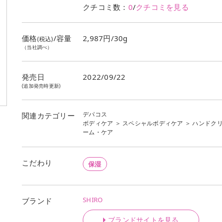
クチコミ数：
0
/
クチコミを見る
価格
/容量
2,987円/30g
(税込)
（当社調べ）
発売日
2022/09/22
(追加発売時更新)
デパコス
関連カテゴリー
ボディケア
＞
スペシャルボディケア
＞
ハンドク
ーム・ケア
こだわり
保湿
SHIRO
ブランド
ブランドサイトを見る