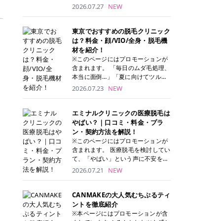
ナーパッド」は、化粧水や美容液を
2026.07.27
NEW
たっぷり含ませた丸型のコットンパ
ッド状のスキンケアアイテムです。
トナーパッドは洗顔後に肌をやさし
東京でおすすめの脱毛クリニック
く拭き取ることで、古い角質や余分
は？料金・顔/VIO/全身・脱毛機
な皮脂汚れをオフしながら、うるお
材を紹介！
いを与えられるのが特徴✨ さらに、
※このページにはプロモーションが
気になる部分には数分のせて部分用
含まれます。 「毎日のムダ毛処理、
パックとしても使用できるため、1
本当に面倒…」「夏に向けてツルツ
枚で「拭き取り」と「保湿ケア」の
ル肌になりたい！」 そう思って東京
2026.07.23
NEW
両方を叶えられます。 韓国コスメブ
で医療脱毛を探し始めても、クリニ
ランドを中心に人気を集めていまし
ックがたくさんありすぎてどこを選
たが、現在では日本でも定番のスキ
べばいいの？と迷ってしまいますよ
エミナルクリニックの医療脱毛は
ンケアアイテムとして幅広い世代に
ね。 この記事では、医療脱毛の基本
やばい？｜口コミ・料金・プラ
愛用されています。 トナーパッドの
から、東京で特に通いやすいフレイ
ン・契約方法を解説！
特徴 トナーパッドと拭き取り化粧水
アクリニック・レジーナクリニッ
※このページにはプロモーションが
の違い 「トナーパッド」と「拭き取
ク・エミナルクリニック・リゼクリ
含まれます。 医療脱毛を検討してい
り化粧水」はどちらも洗顔後に使用
ニックの4院について、分かりやす
て、「やばい」という声に不安を抱
するスキンケアアイテムですが、使
く解説します。 自分にぴったりのク
える方も多いのではないでしょう
2026.07.21
NEW
い方や特徴に違いがあります。 トナ
リニックを見つけて、面倒な自己処
か。 この記事では、エミナルクリニ
ーパッドは、化粧水があらかじめパ
理から卒業しちゃいましょう♪ クリ
ックの全身脱毛プランの詳しい料金
ッドに含まれているため、コットン
ニック 全身＋VIO 全身＋VIO＋顔 特
体系をはじめ、学生や友人同士でお
CANMAKEの大人気むちぷるティ
を用意する手間がなく、忙しい朝で
徴 脱毛器 詳細 フレイアクリニック
得になる割引キャンペーン、無料カ
ントを徹底紹介
もサッと使えるのが魅力です。 ま
52,800円(税込)/5回 94,600円(税
ウンセリングから施術までの具体的
※本ページにはプロモーションが含
た、保湿成分を豊富に配合した商品
込)/5回 肌への負担に配慮しなが
なステップを分かりやすく解説しま