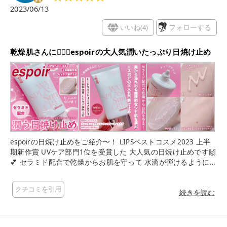
2023/06/13
いいね(
4
)
フォローする
乾燥肌さんに🙆‍♀️✨espoirの大人気潤いたっぷり日焼け止め
espoirの日焼け止めをご紹介〜！ LIPSベストコスメ2023 上半
期新作賞 UVケア部門1位を受賞した 大人気の日焼け止めです🙌
💕 セラミド配合で乾燥からお肌を守って 水滴が弾けるようにし
っとりとした保湿感に 自然で華やかなトーンアップ効果のある
日焼け止め。 SPF50+PA++++と高い紫外線カット効果もあり！
クチコミを引用
ピンクのなめらかなテクスチャーは 伸びが良く水分感たっぷり
続きを読む
♡ みずみずしくしっとりとした付け心地です。 そしてとても軽
い😁 これは私のような乾燥肌さんに 是非とも使ってみて欲し
い…！ ベタつきも少なくデイリー使いやすいと思います！ そし