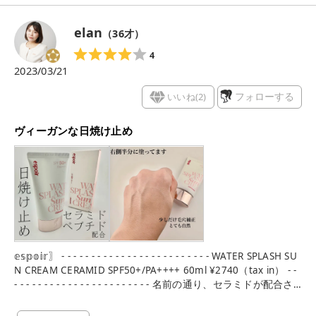
て自然な艶感とほんのりトーンアップ効果も！ *メイクアップ
効果による 白浮きせずに程よいので安心😮‍💨💕 グリーンフロー
elan
（
36
才）
ラルの香り付き。 これはちょっと好み分かれるかもしれない。
でもそこまで長く強く続くわけではないので 私はそこまで気に
4
ならずに使えました😉 刺激の心配がないヴィーガン日焼け止め
2023/03/21
なので 敏感肌さんにも良さそうです！ #LIPSベストコスメ先行
体験会 にて お試しさせていただきました✨ 気になっている方
いいね(
2
)
フォローする
のご参考に 少しでもなりますと幸いです！
ヴィーガンな日焼け止め
𝕖𝕤𝕡𝕠𝕚𝕣〗 - - - - - - - - - - - - - - - - - - - - - - - - - WATER SPLASH SU
N CREAM CERAMID SPF50+/PA++++ 60ml ¥2740（tax in） - -
- - - - - - - - - - - - - - - - - - - - - - - 名前の通り、セラミドが配合さ
れた保湿ケアもしてくれる日焼け止めクリーム🌞 そしてヴィー
ガン🌿 塗り心地がすごく軽いみずみずしいクリーム！ 夏にピッ