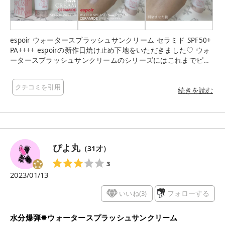
espoir ウォータースプラッシュサンクリーム セラミド SPF50+
PA++++ espoirの新作日焼け止め下地をいただきました♡ ウォ
ータースプラッシュサンクリームのシリーズにはこれまでピン
クやグリーン、シカトーンアップといったバリエーションがあ
りました。 今回、新作としてローンチされたのは「セラミ
クチコミを引用
ド」。 その名の通り、セラミドとペプチドが配合されていてお
続きを読む
肌を保湿しながらバリア機能をサポートもしてくれます。 ほん
のりピンクベージュ色なのでトーンアップ効果もばっちり。 肌
馴染みの良いカラーなので、白浮きすることなくお肌をきれい
に見せてくれます。 乾燥肌（＋混合肌）でビニール肌寄りなの
で、ベースメイクアイテムは合うものと合わないものがかなり
ぴよ丸
（
31
才）
はっきりしてしまうタイプなのですが、これは塗った瞬間から
お肌がもっちりして綺麗になるのでとっても感動しました！ し
3
かもジムでめちゃくちゃ汗をかいた後でもヨレたり汚く崩れる
2023/01/13
ことがなく、１日メイクしたてのようなつるんとした肌で過ご
すことができました◎ これとパウダーだけでもお肌が綺麗に見
いいね(
3
)
フォローする
えるので時短メイクにもぴったり。 ノーファンデ派の方にも良
いと思います。 ベースメイク難民の方にぜひ手にとってみてほ
水分爆弾✸ウォータースプラッシュサンクリーム
しいな〜と思った、とってもおすすめの日焼け止め下地です♡