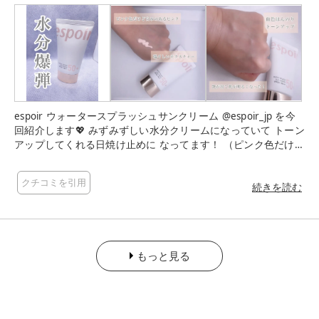
こちらはlulucosさまを通じていただきました。 #lulucosプレゼ
ント #保湿バリア日焼け止め #ピンク日焼け止め #日焼け止め
下地
espoir ウォータースプラッシュサンクリーム @espoir_jp を今
回紹介します💖 みずみずしい水分クリームになっていて トーン
アップしてくれる日焼け止めに なってます！ （ピンク色だけど
白みのあるピンク） めちゃめちゃ顔赤くはならない。 塗った瞬
間に水滴がしっとり！？ 飛び出しますww もう水分爆弾💣( ᷇࿀ ᷆ )
クチコミを引用
💗 すんごいしっとりしてます。 だけどお肌の密着力が凄くて
続きを読む
ベタベタ感は感じませんでした。 （主は混合肌の皮脂多め） 次
に塗るファンデや粉を邪魔しません。 より一層いつもより密着
度ましましなので 崩れにくいです🥺 ちなみに湿度の高い日は
マスクつけて流石に取れてるだろう…🫠 と思ったのですが、、
もっと見る
鼻のとこだけ少し取れただけで、 お家に帰ってきて、あらびっ
くり崩れてない😮 汗出ても、汚い落ち方ではなく、 艶が出て
キレイ✨✨ ナチュラルに血色感をだしてくれて ファンデなしで
も艶がホントきれい。 毛穴も光で消えます- ̗̀( ˶'ᵕ'˶) ̖́- 肌荒れ中な
のですがこれは刺激もなく使えて、悪化もしないので肌に優し