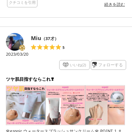
クチコミを引用
タリな予感がしています☀️🐠🌻 香りも優しいハーブ系で🌿スッ
続きを読む
キリな印象
Miu
（
37
才）
5
2023/03/20
いいね(
2
)
フォローする
ツヤ肌目指すならこれ❣️
🌹espoir ウォータースプラッシュサンクリーム🌹 POINT 1 ま