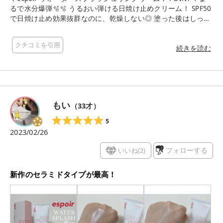
るで水分爆弾🫧🫧 うるおい弾ける日焼け止めクリーム！ SPF50
で日焼け止め効果抜群なのに、乾燥しない◎ 塗った後はしっと
りして、潤いを感じます🫶 POINT 2 トーンアップ効果がすごい
✨ ツヤ感が、、すごいんですこれ。 ツヤ好きにはたまらない下
クチコミを引用
地😳❤️‍🔥 1トーン明るく内側から滲み出るようなツヤ肌が 簡単に
続きを読む
作れちゃいます。 クッションファンデとの相性も抜群◎ POINT
3 6つの植物エキス配合 ラベンダーエキスやアロエベラ葉エキ
スなどが含まれているので、お肌をケアしながら使えます☺️ P
OINT 4 ピンクの色味のクリームは、少量でも伸びがとっても
良いからコスパも🙆‍♀️ しかも顔だけでなくボディにも使えるんで
もい
（
33
才）
す！ 私は手の甲に日焼け止めとして使ったりも💙 とにかく良い
ことづくめのこのクリーム… まさにこんなのを求めてたよ状態
5
です🙈❤️‍🔥 今はQOO10でもお安く買えるみたいなので チェック
2023/02/26
してみてください🐻💓 #ウォータースプラッシュサンクリーム
#espoir #エスポア
いいね(
2
)
フォローする
新作のセラミドタイプが最高！