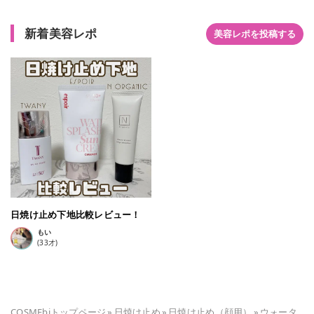
い成分も使ってるので安心して使えました！！ 肌が荒れてしま
って赤くなってる部分もあって顔がピンクピンク！ってなるの
新着美容レポ
美容レポを投稿する
かと 心配していたのですが白っぽさのあるピンクなので、ほん
のりピンクでほんとにトーンアップしてくすみ飛んで健康に見
えます！！ いつもより元気に顔色がよく見えます！ あとは 人
によって香りが好み分かれそうです。 香りも塗ってしばらくし
ても匂ったので 顔に塗るものだしそこは賛否両論ですね。 （私
は好きでした🥰） かなりしっとり水分クリームですが 水分なの
で油分ではないので混合肌（皮脂多めの敏感）の私でも ベタつ
きなく時間立ってもべたつかなかったので良さそうです。 乾燥
肌の人は今の季節良さそう！ 一見、重たそうに見えますが年中
使えますね☺💖 さっぱり系がお好きな方は苦手かも🥺
日焼け止め下地比較レビュー！
もい
(
33
才)
COSMEbiトップページ
»
日焼け止め
»
日焼け止め（顔用）
»
ウォータ