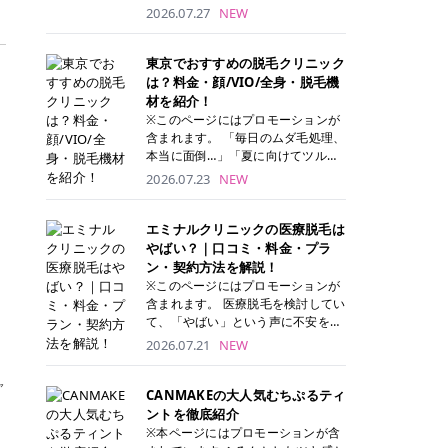
ナーパッド」は、化粧水や美容液を
2026.07.27
NEW
たっぷり含ませた丸型のコットンパ
ッド状のスキンケアアイテムです。
トナーパッドは洗顔後に肌をやさし
東京でおすすめの脱毛クリニック
く拭き取ることで、古い角質や余分
は？料金・顔/VIO/全身・脱毛機
な皮脂汚れをオフしながら、うるお
材を紹介！
いを与えられるのが特徴✨ さらに、
※このページにはプロモーションが
気になる部分には数分のせて部分用
含まれます。 「毎日のムダ毛処理、
パックとしても使用できるため、1
本当に面倒…」「夏に向けてツルツ
枚で「拭き取り」と「保湿ケア」の
ル肌になりたい！」 そう思って東京
2026.07.23
NEW
両方を叶えられます。 韓国コスメブ
で医療脱毛を探し始めても、クリニ
ランドを中心に人気を集めていまし
ックがたくさんありすぎてどこを選
たが、現在では日本でも定番のスキ
べばいいの？と迷ってしまいますよ
エミナルクリニックの医療脱毛は
ンケアアイテムとして幅広い世代に
ね。 この記事では、医療脱毛の基本
やばい？｜口コミ・料金・プラ
愛用されています。 トナーパッドの
から、東京で特に通いやすいフレイ
ン・契約方法を解説！
特徴 トナーパッドと拭き取り化粧水
アクリニック・レジーナクリニッ
※このページにはプロモーションが
の違い 「トナーパッド」と「拭き取
ク・エミナルクリニック・リゼクリ
含まれます。 医療脱毛を検討してい
り化粧水」はどちらも洗顔後に使用
ニックの4院について、分かりやす
て、「やばい」という声に不安を抱
するスキンケアアイテムですが、使
く解説します。 自分にぴったりのク
える方も多いのではないでしょう
2026.07.21
NEW
い方や特徴に違いがあります。 トナ
リニックを見つけて、面倒な自己処
か。 この記事では、エミナルクリニ
ーパッドは、化粧水があらかじめパ
理から卒業しちゃいましょう♪ クリ
ックの全身脱毛プランの詳しい料金
ッドに含まれているため、コットン
ャ
ニック 全身＋VIO 全身＋VIO＋顔 特
体系をはじめ、学生や友人同士でお
CANMAKEの大人気むちぷるティ
を用意する手間がなく、忙しい朝で
徴 脱毛器 詳細 フレイアクリニック
得になる割引キャンペーン、無料カ
ントを徹底紹介
もサッと使えるのが魅力です。 ま
52,800円(税込)/5回 94,600円(税
ウンセリングから施術までの具体的
※本ページにはプロモーションが含
た、保湿成分を豊富に配合した商品
込)/5回 肌への負担に配慮しなが
なステップを分かりやすく解説しま