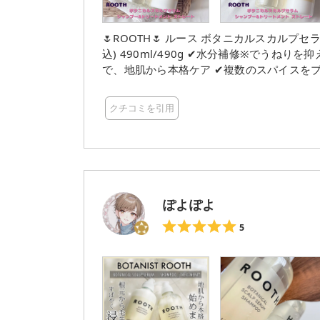
🌷ROOTH🌷 ルース ボタニカルスカルプセラム シャンプー・トリートメント (ストレート) 各1,760
込) 490ml/490g ✔︎水分補修※でうねりを抑え、まとまる髪へ (※髪に水分を補う事) ✔︎スパイスの持つ力
で、地肌から本格ケア ✔︎複数のスパイスを
分バランスを補整→加水分解ヒアルロン酸(
整。 ✔︎根本から毛先まですばやく浸透補
クチコミを引用
によるダメージを補修。 ✔︎上品で奥行きの
用 BOTANIST発❣️ 良い髪は、良い地肌から。 地肌から本格ケアできるだけでなく、髪の毛の水分不足を
補ってまとまる髪に導いてくれるROOTHの ボ
シャンプー: 清らかで気品のあるマンダリン
スミンとグローブの香り 💐シャンプー とろ〜んとハチミツのようなテクスチャー。 キメの細かい泡がで
き、髪を泡で包みながら洗う ことができます
ぽよぽよ
い流せます。 シャンプー後のきしみもありません◎ 今まであまり嗅いだことのないよう
り😳✨ 💐トリートメント かなり硬めのこっくりとしたクリーム状テクスチャー。 ダレない硬さなので、
5
シャンプー後の髪の毛を しっかりと包み込んでくれます👐 洗い流すと髪がつ
ー後の髪の毛は1本1本がコーティング さ
に思えました💡 頭皮もスッキリ軽くなったので、スカルプケアとしても 使えるのが嬉しい♡ さっぱりし
た香りなので、これからの夏の 汗をかく季節に使ってもよさそう☀️ こん
り、広がりが気になる ✔︎まとまりのある仕上がりが