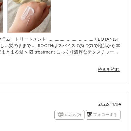
スッキリできるシャントリなので 男
ボタニカル
容 #コスメ #提供
‥‥‥‥‥‥‥‥‥‥‥‥ \ BOTANIST
、美しい髪のままで𓂃 ROOTHはスパイスの持つ力で地肌から本
こっくり濃厚なテクスチャーで
◎ 洗い流した後は指通り良くサラサラになる💆🏻‍♀️✨ 香
 ジャスミンのほんのり甘く上品な香り𓂃🪷
続きを読む
2022/11/04
いいね(
2
)
フォローする