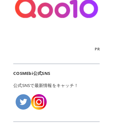
こからは、東京で人気のフレイアク
カリしたくありませんよね。エミナ
ント おすすめパーソナルカラー 02
> あんずのほのかに甘い香りがしま
るカーミングケアパッド」 ツボクサ
OFFクーポンなどを使って、SNSで
リニック・レジーナクリニック・エ
ルクリニックなら、最短1ヶ月ペー
モモ イエベ春・ブルベ夏 03 ワイン
すが > 強くないのでいつでも使える
エキス（保湿成分）配合で、肌荒れ
バズっている美容液やパック、限定
ミナルクリニック・リゼクリニック
スで通えるため、最短6ヶ月の全身
ベリー ブルベ冬 05 フィグピューレ
印象です > > 1本持っていると髪だ
や赤みが気になる肌をやさしく整え
の豪華キットをどこよりもお得にゲ
の4院について、おすすめのポイン
脱毛プランを選ぶことができます！
ブルベ夏・イエベ春 06 ラズベリー
けではなくボディやネイルケアにも
る低刺激設計のトナーパッドです。
ットできます✨ 豊富でリアルな口コ
トを詳しくご紹介します！ フレイア
（※予約状況や脱毛効果の個人差に
ケーキ ブルベ夏・ブルベ冬 07 フル
使えるのも◎ > > 引用元:コスメビ
アイテム詳細を見るQoo10での購入
ミや、ブランド公式ショップの出店
クリニック：選べるプランと女子に
よっては、6ヵ月で完了しない場合
ーツオレ イエベ春 40th ストロベリ
アイテム詳細を見るAmazonでのご
はこちら 4. SKINFOOD キャロット
も充実しているため、新作チェック
優しい手厚いサポート♡ ※満足度9
もあります）。 さらに、連続照射が
ーボンボン ブルベ夏 アイテム詳細
購入はこちら 2026年上半期 総合3
カロテン カーミングウォーターパッ
からリピート買いまで、美容マニア
6% 集計機関・アンケート内容：社
できる医療脱毛器を使っているた
を見るQoo10でのご購入はこちら
位 MAJOLICA MAJORCA（マジョリ
ド 「ゆらぎがちな肌をやさしく整え
の「欲しい」がすべて詰まったお買
内・施術済みフレイア顧客向けのア
め、全身の施術でも1回約60分で終
迷ったらこのカラーがおすすめ！ ナ
カ マジョルカ）「シャドーカスタマ
る植物由来カーミングケア」 βカロ
い物天国です。 Qoo10はこちら @C
ンケート 対象期間：2024/12/11～2
わります。 全国60院以上＆21時ま
PR
チュラルメイクなら「02 モモ」 自
イズ」 👑「シャドーカスタマイズ」
テンを含むにんじん由来成分で、乾
OSME アットコスメ（@cosme）
025/5/15 アンケート数:12606 フレ
で営業！ お仕事や学校の帰りにサク
然な血色感を演出できる万能カラ
の特徴 まばゆく発色フォルム整形シ
燥や外的刺激で不安定になりやすい
は、日本の美容マニアなら誰もが一
イアクリニックは、都内に新宿や渋
ッと寄りたい！という方にもエミナ
ー。 オフィスメイクなら「40th ス
ャドウ✨ 吸いこまれそうな奥行きの
肌をやさしく整えます。軽やかな使
度はお世話になる日本最大級の化粧
谷、銀座など7院があり、どこも駅
ルは強い味方。北海道から沖縄まで
トロベリーボンボン」 上品で落ち着
ある目もとをかなえる、フォルム整
用感も特長です。 アイテム詳細を見
品クチコミサイトです✨ 一番の魅力
から近くてアクセス抜群。平日は夜
全国に60院以上を展開しており、ど
いた印象に仕上がります。 毎日使い
形パウダーシャドウ。ひと塗りでま
るQoo10での購入はこちら 5. ANU
は、2,000万件を超える圧倒的なボ
COSMEbi公式SNS
21時まで開いているので、お仕事や
こも駅チカの好立地なんです。しか
やすい万能カラーなら「05 フィグ
ばゆく発色し、光の効果で目もとが
A 8ヒアルロン酸カテキンカーミン
リュームのリアルなクチコミ検索機
学校帰りにも通いやすいクリニック
も夜21時まで開いているので、忙し
ピューレ」 シーンを選ばず使える人
立体的に生まれ変わります。 実際に
グパッド 「うるおいを与えながら肌
能にあります。 自分の年齢や肌質
です。 ♡クイックプラン 時間をか
い毎日でも無理なく予定に組み込め
公式SNSで最新情報をキャッチ！
気カラーです。 韓国メイク・透明感
使用した方のクチコミ > 5 > 鮮やか
のキメを整えるバランスケアパッ
（乾燥肌・敏感肌など）、あるいは
けてしっかり脱毛。割引制度や保証
ます（※店舗によって診察時間は異
重視なら「06 ラズベリーケーキ」
発色✨ 吸い込まれそうな奥行きのあ
ド」 カテキン*1配合の極薄パッド
「毛穴」「美白」といった肌の悩み
サービスは充実！ 全身＋VIO 52,80
なります）。 そして嬉しいのが、施
青みピンクが透明感を引き立てま
る目もとを作れるアイシャドウ♡ >
で、肌にうるおいを与えながらキメ
に合わせてクチコミを絞り込めるた
0円(税込) 5回コース 所要時間が60
術室がカーテン仕切りではなくドア
す。 イエベ春なら「07 フルーツオ
パウダータイプなのに粉っぽさがな
を整え、すこやかな肌状態へ導くデ
め、自分に本当に合うコスメを失敗
分で完了 全身＋VIO＋顔 94,600円
付きの完全個室になっていること！
レ」 やわらかく可愛らしい印象に仕
くぴたっと密着♡発色が良くて煌め
イリーケアアイテムです。 *1 チャ
せずに見つけられる美容の羅針盤と
(税込) 5回コース 36箇所の脱毛が可
女性専用のプライベート空間なの
上がります。 よくある質問💡 色持
くパールが美しい✨ > 単色でも綺麗
カテキン（整肌成分） アイテム詳細
して絶大な信頼を得ています。 さら
能 ♡安心プラン １回、５回コー
で、周りの目を気にせずリラックス
ちはいい？ むちぷるティントはティ
にグラデーションを作れて簡単に立
を見るQoo10での購入はこちら 6.
に、年に数回発表される「ベストコ
ス、８回コースがあり、コース終了
して施術を受けられます。 痛みに配
ント処方のため、塗布後は色が定着
体感を出せます✨ > > カラーの名前
MEDIHEAL PDRNリフティングパッ
スメアワード（ベスコス）」は、日
後の追加照射の料金も設定していま
慮した医療脱毛器の導入と肌トラブ
しやすく、飲み物を飲んだあとでも
がまた可愛い💕 > PK321 ひとひら
ド 「ハリ感を意識したケアで肌をな
本の美容トレンドを大きく左右する