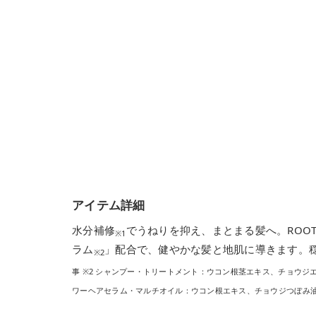
アイテム詳細
水分補修
でうねりを抑え、まとまる髪へ。ROO
※1
ラム
」配合で、健やかな髪と地肌に導きます。
※2
事 ※2 シャンプー・トリートメント：ウコン根茎エキス、チョウ
ワーヘアセラム・マルチオイル：ウコン根エキス、チョウジつぼみ