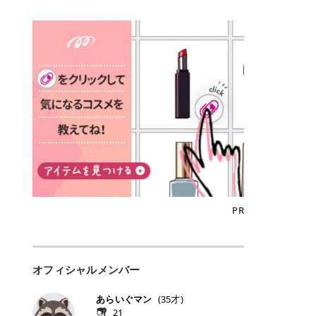
込)/5回 144,800円(税込)/5回 毛質に
Qoo10でのご購入はこちら CANMA
に触れた瞬間、ぷるんとしたジェリ
どに数分のせることで、集中保湿ケ
にぴったり。 Qoo10も、オリヤン
いでしょうか。 ズバリ、効果を実感
合わせて脱毛機を選択可能！有効期
KE むちぷるティント全色一覧 モモ
ーグロスが広がり、ふっくらボリュ
アとしても活用できます。 トナーパ
も、＠cosmeも、いつものコスメ購
するまでの期間や必要な施術回数が
限も5年と長くマイペースに通いや
｜血色感じるヌーディーピンク 桃の
ーム感のある仕上がりに✨ まるでリ
ッドの選び方 トナーパッドは、配合
入を“ちょっとお得”に変えられるの
大きな違いとして挙げられます！ 医
すい ラシャ メディオスターNeXT P
ような血色感を演出するヌーディー
フティングしたような、新しいリッ
成分やパッドの素材によって特徴が
が、トラミーリワードです✨ 今回
療脱毛は、医療機関（クリニックや
RO ジェントルYAGプロ 公式サイト
ピンク。 黄みと青みのバランスが良
プティンググロス💄 実際に使用した
異なります。 自分の肌悩みや理想の
は、トラミーリワードの特徴や活用
皮膚科など）だけで扱える高出力の
> ※医療脱毛は自由診療です。治療
く、自然になじむコーラル系カラー
方のクチコミ > 5 > プルプル > 唇に
仕上がりに合わせて選ぶことで、毎
方法、美容好きさんにおすすめな理
レーザーを使って、発毛組織にアプ
には赤み、痒み、火傷、毛嚢炎、一
です。 自然な血色感をプラスしてく
塗るPDRNグロス > > AMUSE ジェ
日のスキンケアに取り入れやすくな
由を詳しくご紹介します！ トラミー
ローチする施術といわれています。
時的な硬毛化などのリスクが伴いま
れるので、ナチュラルメイクとの相
ルフィットグロス > > ぷっくりツヤ
ります。 肌悩みに合わせて選ぶ パ
リワードとは？ 「トラミーリワー
そのため、少ない回数で永久脱毛
す。 目次▼ 1. エミナルクリニック
性抜群。 可愛らしく、多幸感のある
ツヤだけどベタっとした感じはなく
ッドの素材で選ぶ トナーパッドの使
ド」は、東証グロース上場企業であ
（※）を目指すことができます。
の魅力とは？選ばれる3つの特徴 ・
印象に仕上がります。 ワインベリー
て使いやすいですね。プランピング
い方 洗顔後すぐの清潔な肌に使用し
る株式会社アイズが運営する、安
（※永久脱毛とは一生毛が1本も生
最短6か月からの脱毛プランが選べ
｜気品をまとうローズレッド 深みの
効果で少しスーッとします。ここは
ます。 STEP1 エンボス面（凹凸
心・安全なポイントサイト機能で
えてこないという意味ではなく、ア
る！ ・全国60院以上＆21時まで営
ある青みレッド。 大人っぽく華やか
好き嫌いがあるかもしれませんが慣
面）で顔全体をやさしく拭き取りま
す。 トラミーリワードは、トラミー
メリカの基準に基づき「長期間にわ
業！ ・痛みに配慮した医療脱毛器の
な印象を与えるベリーカラーです。
れますね。 > > 分かりにくいけど、
す。 特に小鼻・あご・額など皮脂や
会員向けのポイントサービスです。
たって毛量が明らかに減少している
導入と肌トラブル対応 2. エミナル
ひと塗りで顔全体が華やかになり、
チップは片面がツルツル、片面がモ
古い角質が気になる部分は丁寧にな
対象ショップやサービスを利用する
状態が維持されること」を指しま
クリニックの口コミ・評判 3. エミ
リップを主役にしたメイクが完成。
ケモケになってます。 > > 桜グロス
じませましょう。 STEP2 パッドを
ことでポイントを獲得でき、貯まっ
す。） 一方のエステ脱毛は、出力が
ナルクリニックの全身脱毛料金プラ
クールで上品な雰囲気を演出できま
【日本限定色】：上品なピンクベー
裏返し、フラット面で顔全体をやさ
たポイントはAmazonギフト券やド
優しい機器を使うため痛みが少ない
ン ・全身脱毛の基本コースと料金
す。 フィグピューレ｜色っぽさと上
ジュ > > すももパールグロス【日本
PR
しく押さえながら化粧水をなじませ
ットマネーなどに交換できます。 普
のがメリットですが、毛根を破壊す
・追加費用がかからないシステム ・
品さを叶える赤みローズ 赤みとくす
限定色】：微細なラメがきらめく血
ます。 STEP3 その後は美容液・乳
段のネットショッピングを活用しな
ることはできないので一時的な減毛
支払い方法｜決済方法と医療ローン
みをほどよく含んだローズカラー。
色がよく見えるピンク。 > > どちら
液・クリームなど、普段どおりのス
がらポイントを貯められるため、ポ
にとどまります。結果的に、何度も
の活用も！ 4. エミナルクリニック
ニュートラルな発色で、肌色を選び
も上品で使いやすい色ですね。すも
キンケアを行います。 乾燥が気にな
イ活初心者でも始めやすいのが魅力
通う必要が出てくることが多くなり
の熱破壊式の脱毛機 5. エミナルク
にくい万能カラーです。 派手すぎず
もパールグロスの方がラメが入って
る部分には2〜5分程度のせて部分用
です✨ トラミーリワードの特徴 普
ます。 なお、医療脱毛は保険がきか
リニックのお得な割引・キャンペー
オフィシャルメンバー
落ち着いた印象に仕上がり、オン・
いるので華やかそうに見えるけど、
パックとして使用するのもおすすめ
段よく使っているコスメ通販サイト
ない自由診療なので、クリニックに
ン制度 ・学生プラン｜学生証の提示
オフ問わず使いやすいカラー。 きれ
付けてみると落ち着いた色ですね。
です。 おすすめトナーパッド7選 こ
を、トラミーリワード経由にするだ
よって料金設定が自由に決められて
で割引 ・ペア限定プラン｜家族や友
いめメイクにもカジュアルメイクに
> > スキンケア成分が配合されてい
あらいぐマン
(
35
才)
こからは、保湿ケアや肌荒れケア、
けでポイントが貯まるのが大きな魅
います。だからこそ、しっかり比較
人と一緒にスタートできる ・他社か
もマッチします。 ラズベリーケーキ
て保湿もしっかりしてくれます。最
21
毛穴ケアなど目的別におすすめのト
力です✨ 例えば、、、 ・メガ割の
して選ぶことが大切なのです。 医療