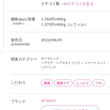
クチコミ数：
6
/
クチコミを見る
価格
/容量
1,760円/490g
(税込)
（当社調べ）
1,375円/400g（レフィル）
発売日
2022/08/25
(追加発売時更新)
オーガニック
関連カテゴリー
ヘアケア・ヘアスタイリング
＞
トリートメント・
ヘアパック
こだわり
保湿
頭皮ケア
しっとり
ツヤ
BOTANIST
ブランド