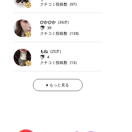
らの「のりかえ」や「お友だち紹
｜甘く可愛いモーヴピンク 鮮やかな
近、乾燥していた唇がプルンと見え
クチコミ投稿数
ナーパッドをご紹介します。 毎日使
タイミングで利用することが多いQ
(
97
)
脱毛の「熱破壊式」と「蓄熱式」と
介」も！ 6. 予約から脱毛施術まで
青みを感じるラズベリーピンク。 フ
てうれちい！ > > 引用元:コスメビ
いやすいトナーパッドから、スペシ
oo10 ・口コミを見ながら購入する
は？ 医療脱毛のレーザー機器には、
のステップ ・無料カウンセリングの
ェミニンな雰囲気を演出できる可愛
アイテム詳細を見るQoo10でのご購
ャルケアにぴったりなトナーパッド
＠cosme ・韓国コスメをチェック
大きく分けて「熱破壊式」と「蓄熱
予約方法 ・カウンセリング当日の持
らしいカラーです。 透明感を引き立
入はこちら 2026年上半期 総合2位
まで厳選しました。 1. MEDICUBE
する際によく見るOLIVE YOUNG GL
式」の2種類があり、それぞれ得意
ひかひか
(
36
才)
ち物 ・医師の問診とプラン提案 ・
てながら、甘さのある印象に。 韓国
柳屋（ヤナギヤ）「柳屋 あんず
PDRNピンクコラーゲンゲルトナー
OBAL など、すでに使い慣れている
な毛質が違います。 * 熱破壊式 高
施術当日の流れと次回予約の取り方
39
メイクやピンクメイクとも相性抜群
油」 👑「柳屋 あんず油」の特徴 1
パッド 「うるおいとハリ感をサポー
サイトが対象になっている場合も多
出力のレーザーをバチッ！と当て
7. 店舗一覧と美容医療メニュー ・
クチコミ投稿数
(
138
)
です。 フルーツオレ｜ピュア感あふ
00％植物由来の「柳屋 あんず油」
トし、なめらかな肌へ導く高密着ゲ
く、お買い物の内容や流れを変える
て、毛根の発毛組織に向けてレーザ
全国60院以上！エミナルクリニック
れるミルキーコーラル 白みを含んだ
フワッと香りさらっとまとまり、ツ
ルパッド」 PDRNやコラーゲン成分
必要はありません。 「どうせ買う予
ーを照射します。ワキやVIOのよう
の店舗一覧 ・脱毛だけじゃない！美
ミルキーなコーラルカラー。 やさし
ヤのある美しい髪に導きます。 ヘア
を配合し、乾燥やハリ不足が気にな
定だったコスメ」をトラミーリワー
な、太くて濃い毛にも使用が可能で
容医療メニュー 8. まとめ ｜エミナ
くふんわり発色し、粘膜リップのよ
だけでなく、ボディケア・ネイルケ
もね
(
25
才)
る肌をしっとり整えるゲルタイプの
ドを経由するだけで、ポイントも一
す！その分、輪ゴムで弾かれたよう
ルクリニックの魅力とは？選ばれる
うな仕上がりになります。 柔らかく
アなど幅広く保湿ケア。 実際に使用
4
トナーパッド。密着力が高く、スキ
緒に受け取れる、そんな手軽さがあ
な強い痛みを感じやすい傾向があり
3つの特徴 ※1 開業2019年3月20日
可愛らしい印象になり、毎日使いた
した方のクチコミ > 5 > 1本あると
クチコミ投稿数
ンケアの土台ケアとして取り入れや
ります✨ またトラミーリワードに
(
13
)
ます。 * 蓄熱式 低出力のレーザー
～2026年6月30日時点(医療脱毛、
くなるナチュラルカラー。 スクール
便利なオイル😊 > 柳屋 あんず油 >
すいアイテムです。 アイテム詳細を
は、以下のような特徴があります！
を連続で当てて、毛の成長をコント
ハイフ、ダーマペン、美容点滴、医
メイクやオフィスメイクにもおすす
> ──────────── > > 100%植
見るQoo10での購入はこちら 2. BIO
・1ポイント＝1円でわかりやすい
ロールする部分（バルジ領域）にじ
療ダイエットなど) 「早く綺麗にな
めです。 40TH ストロベリーボンボ
物由来のオイル > > 白髪染めで傷ん
DANCE コラーゲンゲルトナーパッ
・選べるe-GIFT・Amazonギフト
わじわ熱を伝える方式です。急激な
りたいけど、痛いのはイヤだし、通
ン｜上品なピンクベージュ 黄みを抑
でいてパサついているので > オイル
ド 「うるおいを与えながら肌をやわ
券・ドットマネーなどに交換できる
熱さを感じにくく、痛みや肌への負
もっと見る
う時間もない…」医療脱毛にそんな
えたクリーミーなピンクベージュ。
は必需品です > > 少しとろみがある
らかく整える保湿ケアパッド」 ゲル
・トラミー会員なら無料で利用でき
担を抑えやすいのが嬉しいポイン
ハードルを感じていませんか？エミ
ほんのり青みを感じる絶妙なカラー
ものの、さらっと軽めのオイル > >
素材ならではの高密着設計で、肌に
る ・ポイ活初心者でも始めやすい
ト。顔や背中などの産毛や細い毛に
ナルクリニックは、そんな私たちの
で、自然な血色感を演出します。 肌
ベタつかなくて髪につけるとサラサ
うるおいを与えながらやさしく整え
編集部が厳選！トラミーリワードお
向いています。 最近は、この両方を
ワガママを叶えてくれるクリニック
になじみながらも、唇をふんわり明
ラでツヤが出ます✨ > > ドライヤー
る保湿特化型トナーパッド。乾燥し
すすめ3選 QOO10 Qoo10（キュー
使い分けられる優秀な脱毛機を導入
なんです！多くの女性から選ばれて
るく見せてくれるカラー。 オフィス
前とドライヤー後に使っていますが
やすい肌をふっくらとした印象に導
テン）は、話題の韓国コスメや最新
しているクリニックも増えているの
いる3つの魅力をご紹介します。 最
メイクやナチュラルメイクにもぴっ
> 髪がペタッとならなくて気に入っ
きます。 アイテム詳細を見るQoo1
のトレンドスキンケアがいち早く、
で、自分の毛質に合わせてお任せで
短6か月からの脱毛プランが選べ
たりです。 アイテム詳細を見るQoo
てます😊 > > ワンタッチキャップな
0での購入はこちら 3. SKIN1004 セ
驚きの価格で手に入る大人気の通販
きることが多いですよ。 ｜東京でお
る！ 「せっかく脱毛を始めたのに、
10でのご購入はこちら イエベ・ブ
ので開けやすく > 1滴ずつ出るので
ンテラ クイックカーミングパッド
サイトです！ 特に年4回開催される
すすめの医療脱毛クリニック4選 こ
次の予約が数ヶ月先…」なんてガッ
ルベ別おすすめカラー むちぷるティ
量を調節しやすく使いやすいです >
「ゆらぎやすい肌をすこやかに整え
ビッグセール「メガ割」では、20%