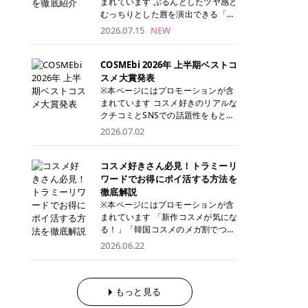
まれています ぷるんとしたツヤ感と
が多く、拭き取り後にそのまま部分
ら、コストパフォーマンスも重視し
す。 これから手軽に全身医療脱毛を
むっちりとした唇を演出できる「C
用パックとして使えるトナーパッド
たい方に！ メディオスターモノリス
始めたいと考えている方は、ぜひ最
ANMAKE（キャンメイク）むちぷる
2026.07.15
NEW
も増えています。 一方、拭き取り化
メディオスターNeXT PRO 公式サイ
後までチェックして、ご自身にぴっ
ティント」。 ティントならではの色
粧水は液体タイプのため、コットン
ト> レジーナクリニック 52,800円
たりのクリニック選びの参考にして
持ちに加え、プランパー効果※と保
に含ませて使用します。 使用量を調
(税込)/5回 99,000円(税込)/5回 ジェ
ください！ クリニック 全身＋VIO
湿ケアも叶えられることから、SNS
COSMEbi 2026年 上半期ベストコ
整しやすく、お気に入りの化粧水を
ントルシリーズを選べるため、脱毛
全身＋VIO＋顔 特徴 脱毛器 詳細 フ
でも話題の人気リップです。 「自分
スメ大賞発表
使いたい方やコストを抑えて続けた
機にこだわりたい方におすすめ！ ジ
レイアクリニック 52,800円(税込)/5
にはどのカラーが似合う？」「イエ
※本ページにはプロモーションが含
い方にもおすすめです。 トナーパッ
ェントルマックスプロ ジェントルマ
回 94,600円(税込)/5回 肌への負担
ベ・ブルベ別のおすすめは？」と気
まれています コスメ好きのリアルな
ドのメリット トナーパッドは、角質
ックスプロプラス ジェントルレーズ
に配慮しながら、コストパフォーマ
になっている方も多いのではないで
クチコミとSNSでの話題性をもとに
ケア・保湿ケア・部分用パックまで
プロ ソプラノチタニウム 公式サイ
ンスも重視したい方に！ メディオス
しょうか。 今回は6色のスウォッチ
選出された、COSMEbi 2026年上半
1枚で行える便利なスキンケアアイ
2026.07.02
ト> エミナルクリニック 49,500円
ターモノリス メディオスターNeXT
とともにご紹介！それぞれの色味や
期のベストコスメが決定！ 話題性・
テムです。 ここでは、トナーパッド
(税込)/6回 93,500円(税込)/6回 エミ
PRO 公式サイト> レジーナクリニッ
おすすめのパーソナルカラー、どん
使用感・仕上がりすべてを兼ね備え
を取り入れるメリットをご紹介しま
ナルクリニックの始めやすい料金設
ク 52,800円(税込)/5回 99,000円(税
なメイクに合うのかまで詳しく解説
た名品たちを、カテゴリ別にご紹介
コスメ好きさん必見！トラミーリ
す。 古い角質や皮脂汚れをやさしく
定！月々払いも安くて通いやすい ク
込)/5回 ジェントルシリーズを選べ
します✨ ※メイクアップ効果による
します。 本記事では、2025年11月
ワードでお得にポイ活する方法を
オフ トナーパッドを使用すること
リスタルプロ 公式サイト> リゼクリ
るため、脱毛機にこだわりたい方に
CANMAKE むちぷるティントとは？
～2026年4月までの半年間におい
徹底解説
で、洗顔だけでは落としきれない古
ニック 109,800円(税込)/5回 144,80
おすすめ！ ジェントルマックスプロ
CANMAKE むちぷるティントは、テ
て、COSMEbi内でのクチコミとSN
い角質や余分な皮脂汚れをやさしく
※本ページにはプロモーションが含
0円(税込)/5回 毛質に合わせて脱毛
ジェントルマックスプロプラス ジェ
ィント・プランパー・保湿ケアを1
Sでの話題性を元に選出されたコス
拭き取り、なめらかな肌へ整えま
まれています 「新作コスメが気にな
機を選択可能！有効期限も5年と長
ントルレーズプロ ソプラノチタニウ
本で叶えるリップです。 するすると
メやスキンケアなどの化粧品を「総
す。 保湿ケアまで1枚でできる 保湿
る！」「韓国コスメのメガ割でつい
くマイペースに通いやすい ラシャ
ム 公式サイト> エミナルクリニック
塗れるなめらかなテクスチャーで、
合」「デパコス」「プチプラ」「韓
成分を配合したトナーパッドなら、
買いすぎてしまう……」 そんな美容
メディオスターNeXT PRO ジェント
2026.06.22
49,500円(税込)/6回 93,500円(税
縦ジワをカバーしながら、むっちり
国コスメ」に分けて1位～3位までを
肌へうるおいを与えながらスキンケ
好きさんにおすすめなのが「トラミ
ルYAGプロ 公式サイト> ｜そもそも
込)/6回 エミナルクリニックの始め
としたツヤのある唇を演出します。
ランキング形式で発表！ 2026年上
アできるため、忙しい朝や夜の時短
ーリワード」です！ 普段のお買い物
医療脱毛って？エステ脱毛と何が違
やすい料金設定！月々払いも安くて
さらに、美容保湿成分を配合してい
半期 総合大賞 AMUSE（アミュー
ケアにもぴったりです。 部分パック
を少し工夫するだけでポイントを貯
うの？ 脱毛を考えたときに、まず悩
通いやすい クリスタルプロ 公式サ
るため、乾燥しにくくデイリー使い
ズ）「 ジェルフィットグロス」 👑
としても使える 多くのトナーパッド
められるため、コスメやスキンケア
もっと見る
むのが「医療脱毛とエステ脱毛、ど
イト> リゼクリニック 109,800円(税
にもぴったり！ アイテム詳細を見る
「ジェルフィットグロス」の特徴 唇
は、乾燥が気になる頬や額、小鼻な
にかかる費用を少しでも抑えたい方
っちがいいの？」ということではな