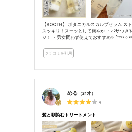
発の頭皮ケアができるROOTH ✨ ぜひチェックしてみてください🥰 #モ
ルース #ROOTH #ルース #スカルプセラ
【ROOTH】 ボタニカルスカルプセラム ストレート シ
スッキリ！スーッとして爽やか ・パサつき
ジ！ ・男女問わず使えておすすめ✨ ˚°ºᵒ•♡•ᵒº°˚♢°ºᵒ•♡•ᵒº°˚♢°ºᵒ•♡•ᵒº°˚ 今回は【ROOTH(ルース)】様の
【シャンプー＆トリートメント】を ご紹介します❣️ 大人気【BOTANIST】シリーズから
ケア】ができる 新ラインが登場✨ 歳を重ねてくると 【地肌のコリや固まり】を 感じる事ありますよね🥲
クチコミを引用
地肌が固くなってしまうと 嫌な匂いが出てきたり 薄毛
マッサージ】が🙆🏻‍♀️◎✨ こちらの【ルース】シリーズのシャントリは 地肌マッサージにぴったり❣️ 頭皮を
スッキリと洗い上げて 植物由来のモイスチ
す🍀 しかもこちらのルースシリーズは 【トリートメントも地肌につけてOK】✨ むしろ地肌につけてマッ
サージ💆‍♀️を することで美しいツヤ髪になれちゃう 特
なので 【ストレート】を使用❣️ 水分補修効果でうねりとパサつきを まとまってしっとりな仕上がりに✨
める
（
31
才）
◾︎シャンプー ゆるめのサラサラ系テクスチャー！ 
とクローブの香りが爽やかに 広がって心地
4
すと地肌がスッキリとしました！ ◾︎トリートメント ホイップクリームみたいに ふわふわでみずみずしい
髪と馴染むトリートメント
テクスチャー！ 地肌につけてゆっくりマッ
でいきました！ ジャスミンとクローブの香りが
すとしっとまとまる仕上がりに！ 地肌もスッキリして