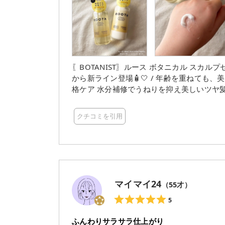
なる方にもおすすめ✨ スーッとするので夏場とか特にいいですね！ 
性にもおすすめです♡ こちらはボタニスト様から ご提供いただきました✨ 素敵な商品をありがとうござ
いました！ ‎ ˚°ºᵒ•♡•ᵒº°˚♢°ºᵒ•♡•ᵒº°˚♢°ºᵒ•♡•ᵒº°˚ #モニター #BOTANIST #ボタニストルース #
スパイスシャンプー #ボタニスト #大人の髪にスパイスを #BOTANIST_ROOTH #ボタニカルスカルプセ
ラム #ストレート #おすすめ #ヘアケア #美
〖BOTANIST〗ルース ボタニカル スカルプセラム トリートメント ‥‥‥‥‥‥‥
から新ライン登場🧴🤍 / 年齢を重ねても
格ケア 水分補修でうねりを抑え美しいツヤ髪まとまる髪へ ☑︎ treatment 
髪につけると なめらかによく伸びて、よく馴染む
りは甘くて上品なジャスミン＆クローブの香り
クチコミを引用
‥‥‥‥‥‥‥‥‥‥‥‥‥‥‥‥‥‥‥
マイマイ24
（
55
才）
5
ふんわりサラサラ仕上がり