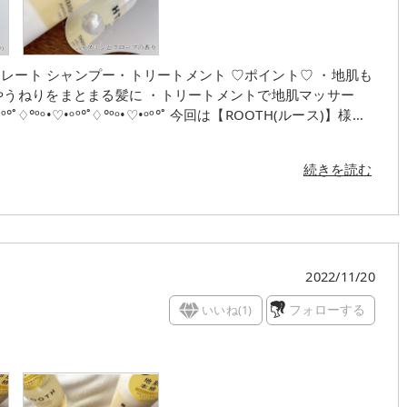
ニター #BOTANIST #ボタニスト
ム シャンプー #スカルプセラムトリートメント
ャンプー・トリートメント ♡ポイント♡ ・地肌も
やうねりをまとまる髪に ・トリートメントで地肌マッサー
 【地肌から本格
続きを読む
や抜け毛などの原因にも😱💦 そんな方には【地肌
ャースパイスセラムが 地肌から健康的な美髪に導いてくれま
別なシャントリなんです♡ 私はうねり、パサつき髪
2022/11/20
髪に馴染ませるとモコモコ泡立ちました🫧‪ マンダリン
いいね(
1
)
フォローする
よいバスタイムに♡ メントールの爽やかさがあるので 洗い流
サージ♡ 髪全体を包み込むようにつけるとしっとりと 馴染ん
華やか✨ 洗い流すと滑らかでしっとりちゅるるん🎵 乾か
気持ちが良い 使い心地でした♡ 頭皮の匂いが気に