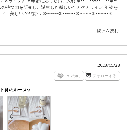
に応じたお手入れ ✼••┈┈••✼••┈┈••✼••┈
┈┈••✼••┈┈••✼••┈┈••✼ こ
いバイオマスPET ✔ モイスチャースパイス
コン根茎エキス、チョウジエキス、トウシキミ果実／種子油、
続きを読む
✔加水分解ヒアルロン酸※2配合で毛髪内部に浸透し、髪の水
頭皮、髪全体になじま
2023/05/23
が悪かったりするものが多い中、これは全然！！ しかも
いいね(
0
)
フォローする
な
ト発のルース✨
にも良さそう 相当気に入りました🤍