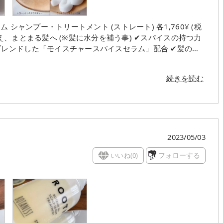
¥ (税
ブレンドした「モイスチャースパイスセラム」配合 ✔︎髪の水
毛髪補修成分)配合で髪内部まで浸透し、水分バランスを補
修→厳選した毛髪補修成分を配合。髪の内部まで浸透し、乾燥
続きを読む
あるダブルフレグランス ✔︎環境に配慮された容器・資材を使
タニカルスカルプセラム シャンプー&トリートメント 🙆‍♀️✨
とクローブの香り トリートメント: 穏やかで気品のあるジャ
。 洗い上がりは地肌もスッキリ👏 泡切れも良くてさっと洗
2023/05/03
なスパイスの 香
いいね(
0
)
フォローする
るんとしていて、 ドライヤ
れてサラサラまとまる感じ。 うねりも普段より防げているよう
な方におすすめ💁‍♀️ ✔︎髪のうね
好み ✔︎地肌と髪の両方を本格ケアしたい BOTANIST