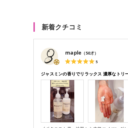
新着クチコミ
maple
（
50
才）
5
ジャスミンの香りでリラックス 濃厚なトリ