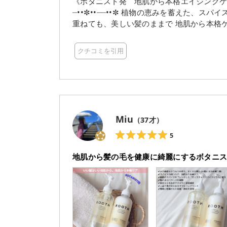
《ボタニスト発 地肌から本格エイジングケア※ライン》 ※年齢
┈••✼••┈┈••✼ 植物の恵みを蓄えた、スパイスの持つ力を研究し、誕生した新しいヘアケアライン 年齢を
重ねても、美しい髪のままで 地肌から本格ケア、美しいツヤ髪へ ✼••┈┈••✼••
だわりのダブルフレグランス 植物由来で環境への負担が少な
セラム※1配合で地肌から本格ケア ※ 1ウ
クチコミを引用
コメヌカ油、スクワラン(すべて保湿成分) 
分バランスを補整 ※2毛髪補修成分 【トリートメント】 ✔ジャスミンとクローブの香り ✔シリコン、パ
ラベン、合成着色料フリー かなりこってりとした濃厚なトリートメント 髪になじませるとスッとなじん
でしまい、うっかりつけすぎてしまいそうになるくらい 水気を切った髪に適量を
せながらマッサージ 頭皮にトリートメントをつけたのは初かもしれない マッサージしてなめらかさが残
る程度にすすぐと、髪がコンパクトに！ ドライヤーで乾かしたあとの髪にとにかく感動！！ うねりを抑
Miu
（
37
才）
えるシャンプーは、乾かしているときに指通り
適当に乾かしたのにうねってない おまけに乾かした数分後に広がる髪が広がらず、乾かしたあとの状態
5
をキープしていた事が何より感動しました✨ サラサラなのに広がらず、おまけにスタイリングオイル
地肌から髪の毛を健康に綺麗にするボタニス
しでもツヤが🤍 香りも甘いフローラル、ジャスミンの香りで癒やされます 久々に私の中の大ヒット！！
梅雨の季節のうねり髪