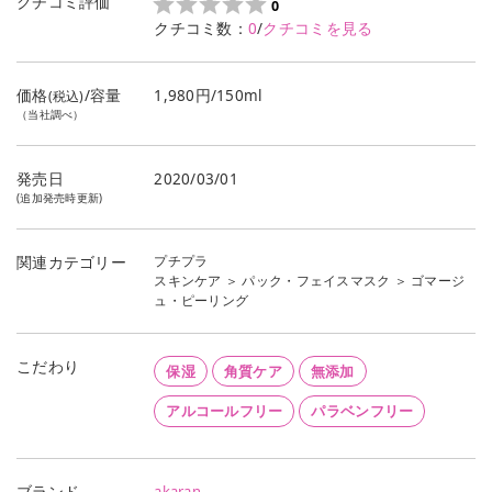
クチコミ評価
0
クチコミ数：
0
/
クチコミを見る
価格
/容量
1,980円/150ml
(税込)
（当社調べ）
発売日
2020/03/01
(追加発売時更新)
プチプラ
関連カテゴリー
スキンケア
＞
パック・フェイスマスク
＞
ゴマージ
ュ・ピーリング
こだわり
保湿
角質ケア
無添加
アルコールフリー
パラベンフリー
akaran
ブランド