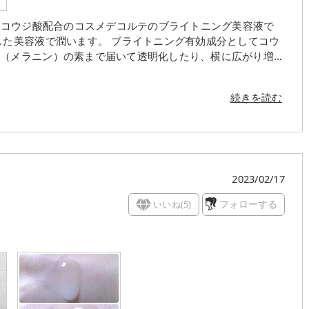
た。コウジ酸配合のコスメデコルテのブライトニング美容液で
した美容液で潤います。 ブライトニング有効成分としてコウ
ミ（メラニン）の素まで届いて透明化したり、横に広がり増殖
くれる作用があるんだそうです。抗炎症作用もあり、シミ対策
って新しいシミができないと嬉しいです。
続きを読む
2023/02/17
いいね(
5
)
フォローする