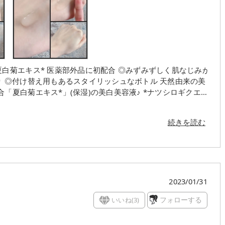
白菊エキス* 医薬部外品に初配合 ◎みずみずしく肌なじみが
付け替え用もあるスタイリッシュなボトル 天然由来の美
エキス*」(保湿)の美白美容液♪ *ナツシロギクエ
ュグリーンフローラルの香りが
続きを読む
2023/01/31
いいね(
3
)
フォローする