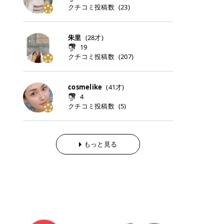
らの「のりかえ」や「お友だち紹
｜甘く可愛いモーヴピンク 鮮やかな
近、乾燥していた唇がプルンと見え
クチコミ投稿数
ナーパッドをご紹介します。 毎日使
タイミングで利用することが多いQ
(
23
)
脱毛の「熱破壊式」と「蓄熱式」と
介」も！ 6. 予約から脱毛施術まで
青みを感じるラズベリーピンク。 フ
てうれちい！ > > 引用元:コスメビ
いやすいトナーパッドから、スペシ
oo10 ・口コミを見ながら購入する
は？ 医療脱毛のレーザー機器には、
のステップ ・無料カウンセリングの
ェミニンな雰囲気を演出できる可愛
アイテム詳細を見るQoo10でのご購
ャルケアにぴったりなトナーパッド
＠cosme ・韓国コスメをチェック
大きく分けて「熱破壊式」と「蓄熱
予約方法 ・カウンセリング当日の持
らしいカラーです。 透明感を引き立
入はこちら 2026年上半期 総合2位
まで厳選しました。 1. MEDICUBE
する際によく見るOLIVE YOUNG GL
式」の2種類があり、それぞれ得意
朱里
(
28
才)
ち物 ・医師の問診とプラン提案 ・
てながら、甘さのある印象に。 韓国
柳屋（ヤナギヤ）「柳屋 あんず
PDRNピンクコラーゲンゲルトナー
OBAL など、すでに使い慣れている
な毛質が違います。 * 熱破壊式 高
施術当日の流れと次回予約の取り方
19
メイクやピンクメイクとも相性抜群
油」 👑「柳屋 あんず油」の特徴 1
パッド 「うるおいとハリ感をサポー
サイトが対象になっている場合も多
出力のレーザーをバチッ！と当て
7. 店舗一覧と美容医療メニュー ・
クチコミ投稿数
(
207
)
です。 フルーツオレ｜ピュア感あふ
00％植物由来の「柳屋 あんず油」
トし、なめらかな肌へ導く高密着ゲ
く、お買い物の内容や流れを変える
て、毛根の発毛組織に向けてレーザ
全国60院以上！エミナルクリニック
れるミルキーコーラル 白みを含んだ
フワッと香りさらっとまとまり、ツ
ルパッド」 PDRNやコラーゲン成分
必要はありません。 「どうせ買う予
ーを照射します。ワキやVIOのよう
の店舗一覧 ・脱毛だけじゃない！美
ミルキーなコーラルカラー。 やさし
ヤのある美しい髪に導きます。 ヘア
を配合し、乾燥やハリ不足が気にな
定だったコスメ」をトラミーリワー
な、太くて濃い毛にも使用が可能で
容医療メニュー 8. まとめ ｜エミナ
くふんわり発色し、粘膜リップのよ
だけでなく、ボディケア・ネイルケ
cosmelike
(
41
才)
る肌をしっとり整えるゲルタイプの
ドを経由するだけで、ポイントも一
す！その分、輪ゴムで弾かれたよう
ルクリニックの魅力とは？選ばれる
うな仕上がりになります。 柔らかく
アなど幅広く保湿ケア。 実際に使用
4
トナーパッド。密着力が高く、スキ
緒に受け取れる、そんな手軽さがあ
な強い痛みを感じやすい傾向があり
3つの特徴 ※1 開業2019年3月20日
可愛らしい印象になり、毎日使いた
した方のクチコミ > 5 > 1本あると
クチコミ投稿数
ンケアの土台ケアとして取り入れや
ります✨ またトラミーリワードに
(
5
)
ます。 * 蓄熱式 低出力のレーザー
～2026年6月30日時点(医療脱毛、
くなるナチュラルカラー。 スクール
便利なオイル😊 > 柳屋 あんず油 >
すいアイテムです。 アイテム詳細を
は、以下のような特徴があります！
を連続で当てて、毛の成長をコント
ハイフ、ダーマペン、美容点滴、医
メイクやオフィスメイクにもおすす
> ──────────── > > 100%植
見るQoo10での購入はこちら 2. BIO
・1ポイント＝1円でわかりやすい
ロールする部分（バルジ領域）にじ
療ダイエットなど) 「早く綺麗にな
めです。 40TH ストロベリーボンボ
物由来のオイル > > 白髪染めで傷ん
DANCE コラーゲンゲルトナーパッ
・選べるe-GIFT・Amazonギフト
わじわ熱を伝える方式です。急激な
りたいけど、痛いのはイヤだし、通
ン｜上品なピンクベージュ 黄みを抑
でいてパサついているので > オイル
ド 「うるおいを与えながら肌をやわ
券・ドットマネーなどに交換できる
熱さを感じにくく、痛みや肌への負
もっと見る
う時間もない…」医療脱毛にそんな
えたクリーミーなピンクベージュ。
は必需品です > > 少しとろみがある
らかく整える保湿ケアパッド」 ゲル
・トラミー会員なら無料で利用でき
担を抑えやすいのが嬉しいポイン
ハードルを感じていませんか？エミ
ほんのり青みを感じる絶妙なカラー
ものの、さらっと軽めのオイル > >
素材ならではの高密着設計で、肌に
る ・ポイ活初心者でも始めやすい
ト。顔や背中などの産毛や細い毛に
ナルクリニックは、そんな私たちの
で、自然な血色感を演出します。 肌
ベタつかなくて髪につけるとサラサ
うるおいを与えながらやさしく整え
編集部が厳選！トラミーリワードお
向いています。 最近は、この両方を
ワガママを叶えてくれるクリニック
になじみながらも、唇をふんわり明
ラでツヤが出ます✨ > > ドライヤー
る保湿特化型トナーパッド。乾燥し
すすめ3選 QOO10 Qoo10（キュー
使い分けられる優秀な脱毛機を導入
なんです！多くの女性から選ばれて
るく見せてくれるカラー。 オフィス
前とドライヤー後に使っていますが
やすい肌をふっくらとした印象に導
テン）は、話題の韓国コスメや最新
しているクリニックも増えているの
いる3つの魅力をご紹介します。 最
メイクやナチュラルメイクにもぴっ
> 髪がペタッとならなくて気に入っ
きます。 アイテム詳細を見るQoo1
のトレンドスキンケアがいち早く、
で、自分の毛質に合わせてお任せで
短6か月からの脱毛プランが選べ
たりです。 アイテム詳細を見るQoo
てます😊 > > ワンタッチキャップな
0での購入はこちら 3. SKIN1004 セ
驚きの価格で手に入る大人気の通販
きることが多いですよ。 ｜東京でお
る！ 「せっかく脱毛を始めたのに、
10でのご購入はこちら イエベ・ブ
ので開けやすく > 1滴ずつ出るので
ンテラ クイックカーミングパッド
サイトです！ 特に年4回開催される
すすめの医療脱毛クリニック4選 こ
次の予約が数ヶ月先…」なんてガッ
ルベ別おすすめカラー むちぷるティ
量を調節しやすく使いやすいです >
「ゆらぎやすい肌をすこやかに整え
ビッグセール「メガ割」では、20%