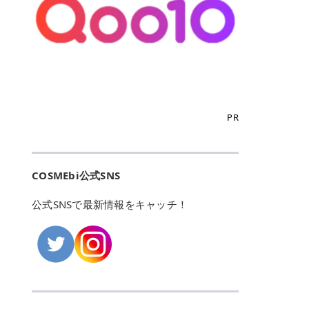
こからは、東京で人気のフレイアク
カリしたくありませんよね。エミナ
ント おすすめパーソナルカラー 02
> あんずのほのかに甘い香りがしま
るカーミングケアパッド」 ツボクサ
OFFクーポンなどを使って、SNSで
リニック・レジーナクリニック・エ
ルクリニックなら、最短1ヶ月ペー
モモ イエベ春・ブルベ夏 03 ワイン
すが > 強くないのでいつでも使える
エキス（保湿成分）配合で、肌荒れ
バズっている美容液やパック、限定
ミナルクリニック・リゼクリニック
スで通えるため、最短6ヶ月の全身
ベリー ブルベ冬 05 フィグピューレ
印象です > > 1本持っていると髪だ
や赤みが気になる肌をやさしく整え
の豪華キットをどこよりもお得にゲ
の4院について、おすすめのポイン
脱毛プランを選ぶことができます！
ブルベ夏・イエベ春 06 ラズベリー
けではなくボディやネイルケアにも
る低刺激設計のトナーパッドです。
ットできます✨ 豊富でリアルな口コ
トを詳しくご紹介します！ フレイア
（※予約状況や脱毛効果の個人差に
ケーキ ブルベ夏・ブルベ冬 07 フル
使えるのも◎ > > 引用元:コスメビ
アイテム詳細を見るQoo10での購入
ミや、ブランド公式ショップの出店
クリニック：選べるプランと女子に
よっては、6ヵ月で完了しない場合
ーツオレ イエベ春 40th ストロベリ
アイテム詳細を見るAmazonでのご
はこちら 4. SKINFOOD キャロット
も充実しているため、新作チェック
優しい手厚いサポート♡ ※満足度9
もあります）。 さらに、連続照射が
ーボンボン ブルベ夏 アイテム詳細
購入はこちら 2026年上半期 総合3
カロテン カーミングウォーターパッ
からリピート買いまで、美容マニア
6% 集計機関・アンケート内容：社
できる医療脱毛器を使っているた
を見るQoo10でのご購入はこちら
位 MAJOLICA MAJORCA（マジョリ
ド 「ゆらぎがちな肌をやさしく整え
の「欲しい」がすべて詰まったお買
内・施術済みフレイア顧客向けのア
め、全身の施術でも1回約60分で終
迷ったらこのカラーがおすすめ！ ナ
カ マジョルカ）「シャドーカスタマ
る植物由来カーミングケア」 βカロ
い物天国です。 Qoo10はこちら @C
ンケート 対象期間：2024/12/11～2
わります。 全国60院以上＆21時ま
PR
チュラルメイクなら「02 モモ」 自
イズ」 👑「シャドーカスタマイズ」
テンを含むにんじん由来成分で、乾
OSME アットコスメ（@cosme）
025/5/15 アンケート数:12606 フレ
で営業！ お仕事や学校の帰りにサク
然な血色感を演出できる万能カラ
の特徴 まばゆく発色フォルム整形シ
燥や外的刺激で不安定になりやすい
は、日本の美容マニアなら誰もが一
イアクリニックは、都内に新宿や渋
ッと寄りたい！という方にもエミナ
ー。 オフィスメイクなら「40th ス
ャドウ✨ 吸いこまれそうな奥行きの
肌をやさしく整えます。軽やかな使
度はお世話になる日本最大級の化粧
谷、銀座など7院があり、どこも駅
ルは強い味方。北海道から沖縄まで
トロベリーボンボン」 上品で落ち着
ある目もとをかなえる、フォルム整
用感も特長です。 アイテム詳細を見
品クチコミサイトです✨ 一番の魅力
から近くてアクセス抜群。平日は夜
全国に60院以上を展開しており、ど
いた印象に仕上がります。 毎日使い
形パウダーシャドウ。ひと塗りでま
るQoo10での購入はこちら 5. ANU
は、2,000万件を超える圧倒的なボ
COSMEbi公式SNS
21時まで開いているので、お仕事や
こも駅チカの好立地なんです。しか
やすい万能カラーなら「05 フィグ
ばゆく発色し、光の効果で目もとが
A 8ヒアルロン酸カテキンカーミン
リュームのリアルなクチコミ検索機
学校帰りにも通いやすいクリニック
も夜21時まで開いているので、忙し
ピューレ」 シーンを選ばず使える人
立体的に生まれ変わります。 実際に
グパッド 「うるおいを与えながら肌
能にあります。 自分の年齢や肌質
です。 ♡クイックプラン 時間をか
い毎日でも無理なく予定に組み込め
公式SNSで最新情報をキャッチ！
気カラーです。 韓国メイク・透明感
使用した方のクチコミ > 5 > 鮮やか
のキメを整えるバランスケアパッ
（乾燥肌・敏感肌など）、あるいは
けてしっかり脱毛。割引制度や保証
ます（※店舗によって診察時間は異
重視なら「06 ラズベリーケーキ」
発色✨ 吸い込まれそうな奥行きのあ
ド」 カテキン*1配合の極薄パッド
「毛穴」「美白」といった肌の悩み
サービスは充実！ 全身＋VIO 52,80
なります）。 そして嬉しいのが、施
青みピンクが透明感を引き立てま
る目もとを作れるアイシャドウ♡ >
で、肌にうるおいを与えながらキメ
に合わせてクチコミを絞り込めるた
0円(税込) 5回コース 所要時間が60
術室がカーテン仕切りではなくドア
す。 イエベ春なら「07 フルーツオ
パウダータイプなのに粉っぽさがな
を整え、すこやかな肌状態へ導くデ
め、自分に本当に合うコスメを失敗
分で完了 全身＋VIO＋顔 94,600円
付きの完全個室になっていること！
レ」 やわらかく可愛らしい印象に仕
くぴたっと密着♡発色が良くて煌め
イリーケアアイテムです。 *1 チャ
せずに見つけられる美容の羅針盤と
(税込) 5回コース 36箇所の脱毛が可
女性専用のプライベート空間なの
上がります。 よくある質問💡 色持
くパールが美しい✨ > 単色でも綺麗
カテキン（整肌成分） アイテム詳細
して絶大な信頼を得ています。 さら
能 ♡安心プラン １回、５回コー
で、周りの目を気にせずリラックス
ちはいい？ むちぷるティントはティ
にグラデーションを作れて簡単に立
を見るQoo10での購入はこちら 6.
に、年に数回発表される「ベストコ
ス、８回コースがあり、コース終了
して施術を受けられます。 痛みに配
ント処方のため、塗布後は色が定着
体感を出せます✨ > > カラーの名前
MEDIHEAL PDRNリフティングパッ
スメアワード（ベスコス）」は、日
後の追加照射の料金も設定していま
慮した医療脱毛器の導入と肌トラブ
しやすく、飲み物を飲んだあとでも
がまた可愛い💕 > PK321 ひとひら
ド 「ハリ感を意識したケアで肌をな
本の美容トレンドを大きく左右する