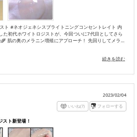
 また、肌を潤わせる夏白菊エキス(※ナツシロギクエキス・濃
すみの気にならない肌へ！ ) ⁡〜＊〜＊〜 プッシュ
続きを読む
とろみはありながらもみずみずしさもあるテクスチャー。 お
ってます💓 しっとりとした使用感です。⁡ ⁡美白に特化した
レフィルも販売されているので
節に備えていきたいなぁ！ ⁡〜＊〜＊〜 #美白美
エイジング #スキンケア #透明感 #コスメ #美容 #美容好き
と繋がりたい
2023/02/04
いいね(
7
)
フォローする
ロジスト新登場！