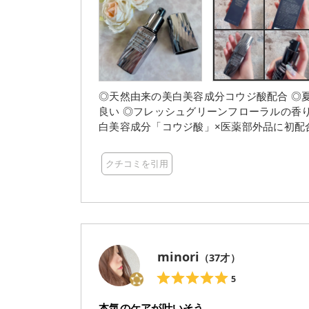
◎天然由来の美白美容成分コウジ酸配合 ◎夏
良い ◎フレッシュグリーンフローラルの香り ◎
白美容成分「コウジ酸」×医薬部外品に初配合「夏白菊
キス・濃グリセリン(保湿) メラニンの生成を抑え、シミ・ソバカスを未然に防いでくれます！ みずみず
しいテクスチャーで伸びが良く、肌なじみも早く感じました☆ フレッシ
クチコミを引用
ほんのりして心地良い♪ スタイリッシュでエレガントなボトルデザインも気分が上がって好みです☆ 使い
続けることでお肌が綺麗になると良いな♪
minori
（
37
才）
5
本気のケアが叶いそう