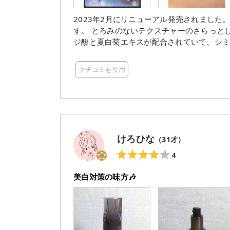
2023年2月にリニューアル発売されまし
す。 とろみのないテクスチャーのさらっと
ジ酸と夏白菊エキスが配合されていて、シ
しようとするメラニン細胞の排出を助けて
に期待できる商品だと思います。1本使い切
クチコミを引用
けろひな
（
31
才）
4
美白対策の味方🎶