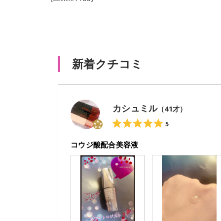
新着クチコミ
カシュミル
（
41
才）
5
コウジ酸配合美容液