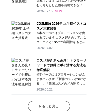
まれています ぷるんとしたツヤ感と
が多く、拭き取り後にそのまま部分
ら、コストパフォーマンスも重視し
す。 これから手軽に全身医療脱毛を
むっちりとした唇を演出できる「C
用パックとして使えるトナーパッド
たい方に！ メディオスターモノリス
始めたいと考えている方は、ぜひ最
ANMAKE（キャンメイク）むちぷる
2026.07.15
NEW
も増えています。 一方、拭き取り化
メディオスターNeXT PRO 公式サイ
後までチェックして、ご自身にぴっ
ティント」。 ティントならではの色
粧水は液体タイプのため、コットン
ト> レジーナクリニック 52,800円
たりのクリニック選びの参考にして
持ちに加え、プランパー効果※と保
に含ませて使用します。 使用量を調
(税込)/5回 99,000円(税込)/5回 ジェ
ください！ クリニック 全身＋VIO
湿ケアも叶えられることから、SNS
COSMEbi 2026年 上半期ベストコ
整しやすく、お気に入りの化粧水を
ントルシリーズを選べるため、脱毛
全身＋VIO＋顔 特徴 脱毛器 詳細 フ
でも話題の人気リップです。 「自分
スメ大賞発表
使いたい方やコストを抑えて続けた
機にこだわりたい方におすすめ！ ジ
レイアクリニック 52,800円(税込)/5
にはどのカラーが似合う？」「イエ
※本ページにはプロモーションが含
い方にもおすすめです。 トナーパッ
ェントルマックスプロ ジェントルマ
回 94,600円(税込)/5回 肌への負担
ベ・ブルベ別のおすすめは？」と気
まれています コスメ好きのリアルな
ドのメリット トナーパッドは、角質
ックスプロプラス ジェントルレーズ
に配慮しながら、コストパフォーマ
になっている方も多いのではないで
クチコミとSNSでの話題性をもとに
ケア・保湿ケア・部分用パックまで
プロ ソプラノチタニウム 公式サイ
ンスも重視したい方に！ メディオス
しょうか。 今回は6色のスウォッチ
選出された、COSMEbi 2026年上半
1枚で行える便利なスキンケアアイ
2026.07.02
ト> エミナルクリニック 49,500円
ターモノリス メディオスターNeXT
とともにご紹介！それぞれの色味や
期のベストコスメが決定！ 話題性・
テムです。 ここでは、トナーパッド
(税込)/6回 93,500円(税込)/6回 エミ
PRO 公式サイト> レジーナクリニッ
おすすめのパーソナルカラー、どん
使用感・仕上がりすべてを兼ね備え
を取り入れるメリットをご紹介しま
ナルクリニックの始めやすい料金設
ク 52,800円(税込)/5回 99,000円(税
なメイクに合うのかまで詳しく解説
た名品たちを、カテゴリ別にご紹介
コスメ好きさん必見！トラミーリ
す。 古い角質や皮脂汚れをやさしく
定！月々払いも安くて通いやすい ク
込)/5回 ジェントルシリーズを選べ
します✨ ※メイクアップ効果による
します。 本記事では、2025年11月
ワードでお得にポイ活する方法を
オフ トナーパッドを使用すること
リスタルプロ 公式サイト> リゼクリ
るため、脱毛機にこだわりたい方に
CANMAKE むちぷるティントとは？
～2026年4月までの半年間におい
徹底解説
で、洗顔だけでは落としきれない古
ニック 109,800円(税込)/5回 144,80
おすすめ！ ジェントルマックスプロ
CANMAKE むちぷるティントは、テ
て、COSMEbi内でのクチコミとSN
い角質や余分な皮脂汚れをやさしく
※本ページにはプロモーションが含
0円(税込)/5回 毛質に合わせて脱毛
ジェントルマックスプロプラス ジェ
ィント・プランパー・保湿ケアを1
Sでの話題性を元に選出されたコス
拭き取り、なめらかな肌へ整えま
まれています 「新作コスメが気にな
機を選択可能！有効期限も5年と長
ントルレーズプロ ソプラノチタニウ
本で叶えるリップです。 するすると
メやスキンケアなどの化粧品を「総
す。 保湿ケアまで1枚でできる 保湿
る！」「韓国コスメのメガ割でつい
くマイペースに通いやすい ラシャ
ム 公式サイト> エミナルクリニック
塗れるなめらかなテクスチャーで、
合」「デパコス」「プチプラ」「韓
成分を配合したトナーパッドなら、
買いすぎてしまう……」 そんな美容
メディオスターNeXT PRO ジェント
2026.06.22
49,500円(税込)/6回 93,500円(税
縦ジワをカバーしながら、むっちり
国コスメ」に分けて1位～3位までを
肌へうるおいを与えながらスキンケ
好きさんにおすすめなのが「トラミ
ルYAGプロ 公式サイト> ｜そもそも
込)/6回 エミナルクリニックの始め
としたツヤのある唇を演出します。
ランキング形式で発表！ 2026年上
アできるため、忙しい朝や夜の時短
ーリワード」です！ 普段のお買い物
医療脱毛って？エステ脱毛と何が違
やすい料金設定！月々払いも安くて
さらに、美容保湿成分を配合してい
半期 総合大賞 AMUSE（アミュー
ケアにもぴったりです。 部分パック
を少し工夫するだけでポイントを貯
うの？ 脱毛を考えたときに、まず悩
通いやすい クリスタルプロ 公式サ
るため、乾燥しにくくデイリー使い
ズ）「 ジェルフィットグロス」 👑
としても使える 多くのトナーパッド
められるため、コスメやスキンケア
もっと見る
むのが「医療脱毛とエステ脱毛、ど
イト> リゼクリニック 109,800円(税
にもぴったり！ アイテム詳細を見る
「ジェルフィットグロス」の特徴 唇
は、乾燥が気になる頬や額、小鼻な
にかかる費用を少しでも抑えたい方
っちがいいの？」ということではな