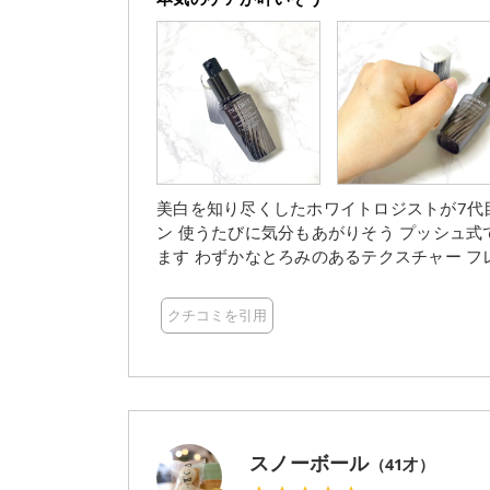
美白を知り尽くしたホワイトロジストが7代
ン 使うたびに気分もあがりそう プッシュ式で衛生的に使えるボトルはプラ製 軽くて扱いやすくなってい
ます わずかなとろみのあるテクスチャー 
ようにスーッと肌になじんでいく感覚がとて
してくれるそうで みずみずしく軽やかなの
クチコミを引用
もいいから、続けてケアができそうで期待
スノーボール
（
41
才）