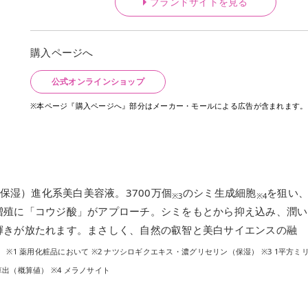
ブランドサイトを見る
購入ページへ
公式オンラインショップ
※本ページ『購入ページへ』部分はメーカー・モールによる広告が含まれます。
保湿）進化系美白美容液。3700万個
のシミ生成細胞
を狙い
※3
※4
増殖に「コウジ酸」がアプローチ。シミをもとから抑え込み、潤い
輝きが放たれます。まさしく、自然の叡智と美白サイエンスの融
。
※1 薬用化粧品において ※2 ナツシロギクエキス・濃グリセリン（保湿）
※3 1平方ミ
（概算値） ※4 メラノサイト