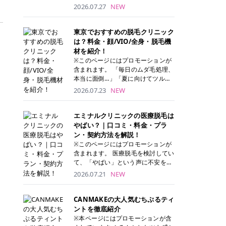
ナーパッド」は、化粧水や美容液を
2026.07.27
NEW
たっぷり含ませた丸型のコットンパ
ッド状のスキンケアアイテムです。
トナーパッドは洗顔後に肌をやさし
東京でおすすめの脱毛クリニック
く拭き取ることで、古い角質や余分
は？料金・顔/VIO/全身・脱毛機
な皮脂汚れをオフしながら、うるお
材を紹介！
いを与えられるのが特徴✨ さらに、
※このページにはプロモーションが
気になる部分には数分のせて部分用
含まれます。 「毎日のムダ毛処理、
パックとしても使用できるため、1
本当に面倒…」「夏に向けてツルツ
枚で「拭き取り」と「保湿ケア」の
ル肌になりたい！」 そう思って東京
2026.07.23
NEW
両方を叶えられます。 韓国コスメブ
で医療脱毛を探し始めても、クリニ
ランドを中心に人気を集めていまし
ックがたくさんありすぎてどこを選
たが、現在では日本でも定番のスキ
べばいいの？と迷ってしまいますよ
エミナルクリニックの医療脱毛は
ンケアアイテムとして幅広い世代に
ね。 この記事では、医療脱毛の基本
やばい？｜口コミ・料金・プラ
愛用されています。 トナーパッドの
から、東京で特に通いやすいフレイ
ン・契約方法を解説！
特徴 トナーパッドと拭き取り化粧水
、
アクリニック・レジーナクリニッ
※このページにはプロモーションが
の違い 「トナーパッド」と「拭き取
ク・エミナルクリニック・リゼクリ
含まれます。 医療脱毛を検討してい
り化粧水」はどちらも洗顔後に使用
ニックの4院について、分かりやす
て、「やばい」という声に不安を抱
するスキンケアアイテムですが、使
く解説します。 自分にぴったりのク
える方も多いのではないでしょう
2026.07.21
NEW
い方や特徴に違いがあります。 トナ
リニックを見つけて、面倒な自己処
か。 この記事では、エミナルクリニ
リ
ーパッドは、化粧水があらかじめパ
理から卒業しちゃいましょう♪ クリ
ックの全身脱毛プランの詳しい料金
ッドに含まれているため、コットン
ニック 全身＋VIO 全身＋VIO＋顔 特
体系をはじめ、学生や友人同士でお
CANMAKEの大人気むちぷるティ
を用意する手間がなく、忙しい朝で
徴 脱毛器 詳細 フレイアクリニック
得になる割引キャンペーン、無料カ
ントを徹底紹介
もサッと使えるのが魅力です。 ま
52,800円(税込)/5回 94,600円(税
ウンセリングから施術までの具体的
※本ページにはプロモーションが含
た、保湿成分を豊富に配合した商品
込)/5回 肌への負担に配慮しなが
なステップを分かりやすく解説しま