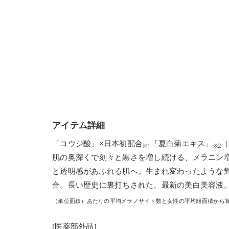
アイテム詳細
「コウジ酸」×日本初配合
「夏白菊エキス」
（
※1
※2
肌の奥深くで刻々と黒さを増し続ける、メラニン
と透明感があふれる肌へ。生まれ変わったような
合。長い歴史に裏打ちされた、最新の美白美容液
（単位面積）あたりの平均メラノサイト数と女性の平均顔面積から算出
[医薬部外品]