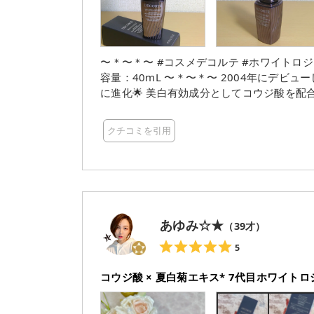
⁡〜＊〜＊〜 #コスメデコルテ #ホワイトロジスト #ネオジェネシスブライトニングコンセントレイト 内
容量：40mL ⁡〜＊〜＊〜 2004年にデビューした初代ホワイトロジストが、今回ついに7代目としてさら
に進化🌟 美白有効成分としてコウジ酸を配合🌾 肌の奥のメラニン増殖にアプローチ！ 先回りして⁡メラニ
ンの生成を抑え、しみ・そばかすを防ぐ⁡🙌
グリセリン(保湿))(保湿)も配合されているので、乾燥く
クチコミを引用
式なので毎回決まった量を取り出せます！ 
肌にスっと馴染み、ベタつきにくいので気に入
美容液じゃ物足りない！って思う人にもオススメできます😊 ⁡〜＊〜＊〜 
続けやすい🎶 ホワイトロジストで紫外線が増えてくる季
容液 #美容液 #美白ケア #エイジングケア #
#美容好きな人と繋がりたい #美容好きさん
あゆみ☆★
（
39
才）
5
コウジ酸 × 夏白菊エキス* 7代目ホワイト