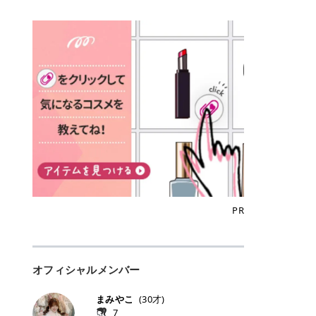
込)/5回 144,800円(税込)/5回 毛質に
Qoo10でのご購入はこちら CANMA
に触れた瞬間、ぷるんとしたジェリ
どに数分のせることで、集中保湿ケ
にぴったり。 Qoo10も、オリヤン
いでしょうか。 ズバリ、効果を実感
合わせて脱毛機を選択可能！有効期
KE むちぷるティント全色一覧 モモ
ーグロスが広がり、ふっくらボリュ
アとしても活用できます。 トナーパ
も、＠cosmeも、いつものコスメ購
するまでの期間や必要な施術回数が
限も5年と長くマイペースに通いや
｜血色感じるヌーディーピンク 桃の
ーム感のある仕上がりに✨ まるでリ
ッドの選び方 トナーパッドは、配合
入を“ちょっとお得”に変えられるの
大きな違いとして挙げられます！ 医
すい ラシャ メディオスターNeXT P
ような血色感を演出するヌーディー
フティングしたような、新しいリッ
成分やパッドの素材によって特徴が
が、トラミーリワードです✨ 今回
療脱毛は、医療機関（クリニックや
RO ジェントルYAGプロ 公式サイト
ピンク。 黄みと青みのバランスが良
プティンググロス💄 実際に使用した
異なります。 自分の肌悩みや理想の
は、トラミーリワードの特徴や活用
皮膚科など）だけで扱える高出力の
> ※医療脱毛は自由診療です。治療
く、自然になじむコーラル系カラー
方のクチコミ > 5 > プルプル > 唇に
仕上がりに合わせて選ぶことで、毎
方法、美容好きさんにおすすめな理
レーザーを使って、発毛組織にアプ
には赤み、痒み、火傷、毛嚢炎、一
です。 自然な血色感をプラスしてく
塗るPDRNグロス > > AMUSE ジェ
日のスキンケアに取り入れやすくな
由を詳しくご紹介します！ トラミー
ローチする施術といわれています。
時的な硬毛化などのリスクが伴いま
れるので、ナチュラルメイクとの相
ルフィットグロス > > ぷっくりツヤ
ります。 肌悩みに合わせて選ぶ パ
リワードとは？ 「トラミーリワー
そのため、少ない回数で永久脱毛
す。 目次▼ 1. エミナルクリニック
性抜群。 可愛らしく、多幸感のある
ツヤだけどベタっとした感じはなく
ッドの素材で選ぶ トナーパッドの使
ド」は、東証グロース上場企業であ
（※）を目指すことができます。
の魅力とは？選ばれる3つの特徴 ・
印象に仕上がります。 ワインベリー
て使いやすいですね。プランピング
い方 洗顔後すぐの清潔な肌に使用し
る株式会社アイズが運営する、安
（※永久脱毛とは一生毛が1本も生
最短6か月からの脱毛プランが選べ
｜気品をまとうローズレッド 深みの
効果で少しスーッとします。ここは
ます。 STEP1 エンボス面（凹凸
心・安全なポイントサイト機能で
えてこないという意味ではなく、ア
る！ ・全国60院以上＆21時まで営
ある青みレッド。 大人っぽく華やか
好き嫌いがあるかもしれませんが慣
面）で顔全体をやさしく拭き取りま
す。 トラミーリワードは、トラミー
メリカの基準に基づき「長期間にわ
業！ ・痛みに配慮した医療脱毛器の
な印象を与えるベリーカラーです。
れますね。 > > 分かりにくいけど、
す。 特に小鼻・あご・額など皮脂や
会員向けのポイントサービスです。
たって毛量が明らかに減少している
導入と肌トラブル対応 2. エミナル
ひと塗りで顔全体が華やかになり、
チップは片面がツルツル、片面がモ
古い角質が気になる部分は丁寧にな
対象ショップやサービスを利用する
状態が維持されること」を指しま
クリニックの口コミ・評判 3. エミ
リップを主役にしたメイクが完成。
ケモケになってます。 > > 桜グロス
じませましょう。 STEP2 パッドを
ことでポイントを獲得でき、貯まっ
す。） 一方のエステ脱毛は、出力が
ナルクリニックの全身脱毛料金プラ
クールで上品な雰囲気を演出できま
【日本限定色】：上品なピンクベー
裏返し、フラット面で顔全体をやさ
たポイントはAmazonギフト券やド
優しい機器を使うため痛みが少ない
ン ・全身脱毛の基本コースと料金
す。 フィグピューレ｜色っぽさと上
ジュ > > すももパールグロス【日本
PR
しく押さえながら化粧水をなじませ
ットマネーなどに交換できます。 普
のがメリットですが、毛根を破壊す
・追加費用がかからないシステム ・
品さを叶える赤みローズ 赤みとくす
限定色】：微細なラメがきらめく血
ます。 STEP3 その後は美容液・乳
段のネットショッピングを活用しな
ることはできないので一時的な減毛
支払い方法｜決済方法と医療ローン
みをほどよく含んだローズカラー。
色がよく見えるピンク。 > > どちら
液・クリームなど、普段どおりのス
がらポイントを貯められるため、ポ
にとどまります。結果的に、何度も
の活用も！ 4. エミナルクリニック
ニュートラルな発色で、肌色を選び
も上品で使いやすい色ですね。すも
キンケアを行います。 乾燥が気にな
イ活初心者でも始めやすいのが魅力
通う必要が出てくることが多くなり
の熱破壊式の脱毛機 5. エミナルク
にくい万能カラーです。 派手すぎず
もパールグロスの方がラメが入って
る部分には2〜5分程度のせて部分用
です✨ トラミーリワードの特徴 普
ます。 なお、医療脱毛は保険がきか
リニックのお得な割引・キャンペー
オフィシャルメンバー
落ち着いた印象に仕上がり、オン・
いるので華やかそうに見えるけど、
パックとして使用するのもおすすめ
段よく使っているコスメ通販サイト
ない自由診療なので、クリニックに
ン制度 ・学生プラン｜学生証の提示
オフ問わず使いやすいカラー。 きれ
付けてみると落ち着いた色ですね。
です。 おすすめトナーパッド7選 こ
を、トラミーリワード経由にするだ
よって料金設定が自由に決められて
で割引 ・ペア限定プラン｜家族や友
いめメイクにもカジュアルメイクに
> > スキンケア成分が配合されてい
まみやこ
(
30
才)
こからは、保湿ケアや肌荒れケア、
けでポイントが貯まるのが大きな魅
います。だからこそ、しっかり比較
人と一緒にスタートできる ・他社か
もマッチします。 ラズベリーケーキ
て保湿もしっかりしてくれます。最
7
毛穴ケアなど目的別におすすめのト
力です✨ 例えば、、、 ・メガ割の
して選ぶことが大切なのです。 医療