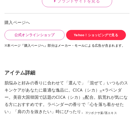
ブランドサイトを見る
購入ページへ
公式オンラインショップ
Yahoo！ショッピングで見る
※本ページ『購入ページへ』部分はメーカー・モールによる広告が含まれます。
アイテム詳細
肌悩みと好みの香りに合わせて「選んで」「混ぜて」いつものス
キンケアがあなたに最適な逸品に。CICA（シカ）
×ラベンダ
※
ー。美容大国韓国で話題のCICA（シカ）
配合。肌荒れが気にな
※
る方におすすめです。ラベンダーの香りで「心を落ち着かせた
い」「肩の力を抜きたい」時にぴったり。
※ツボクサ葉/茎エキス