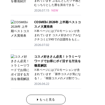
。
まれています ぷるんとしたツヤ感と
が多く、拭き取り後にそのまま部分
ら、コストパフォーマンスも重視し
す。 これから手軽に全身医療脱毛を
むっちりとした唇を演出できる「C
用パックとして使えるトナーパッド
たい方に！ メディオスターモノリス
始めたいと考えている方は、ぜひ最
ANMAKE（キャンメイク）むちぷる
2026.07.15
NEW
も増えています。 一方、拭き取り化
メディオスターNeXT PRO 公式サイ
後までチェックして、ご自身にぴっ
ティント」。 ティントならではの色
粧水は液体タイプのため、コットン
ト> レジーナクリニック 52,800円
たりのクリニック選びの参考にして
持ちに加え、プランパー効果※と保
に含ませて使用します。 使用量を調
(税込)/5回 99,000円(税込)/5回 ジェ
ください！ クリニック 全身＋VIO
湿ケアも叶えられることから、SNS
COSMEbi 2026年 上半期ベストコ
整しやすく、お気に入りの化粧水を
ントルシリーズを選べるため、脱毛
全身＋VIO＋顔 特徴 脱毛器 詳細 フ
でも話題の人気リップです。 「自分
スメ大賞発表
使いたい方やコストを抑えて続けた
機にこだわりたい方におすすめ！ ジ
レイアクリニック 52,800円(税込)/5
にはどのカラーが似合う？」「イエ
※本ページにはプロモーションが含
い方にもおすすめです。 トナーパッ
ェントルマックスプロ ジェントルマ
回 94,600円(税込)/5回 肌への負担
ベ・ブルベ別のおすすめは？」と気
まれています コスメ好きのリアルな
ドのメリット トナーパッドは、角質
ックスプロプラス ジェントルレーズ
に配慮しながら、コストパフォーマ
になっている方も多いのではないで
クチコミとSNSでの話題性をもとに
ケア・保湿ケア・部分用パックまで
プロ ソプラノチタニウム 公式サイ
ンスも重視したい方に！ メディオス
しょうか。 今回は6色のスウォッチ
選出された、COSMEbi 2026年上半
1枚で行える便利なスキンケアアイ
2026.07.02
ト> エミナルクリニック 49,500円
ターモノリス メディオスターNeXT
とともにご紹介！それぞれの色味や
期のベストコスメが決定！ 話題性・
テムです。 ここでは、トナーパッド
(税込)/6回 93,500円(税込)/6回 エミ
PRO 公式サイト> レジーナクリニッ
おすすめのパーソナルカラー、どん
使用感・仕上がりすべてを兼ね備え
を取り入れるメリットをご紹介しま
ナルクリニックの始めやすい料金設
ク 52,800円(税込)/5回 99,000円(税
なメイクに合うのかまで詳しく解説
た名品たちを、カテゴリ別にご紹介
コスメ好きさん必見！トラミーリ
す。 古い角質や皮脂汚れをやさしく
定！月々払いも安くて通いやすい ク
込)/5回 ジェントルシリーズを選べ
します✨ ※メイクアップ効果による
します。 本記事では、2025年11月
ワードでお得にポイ活する方法を
オフ トナーパッドを使用すること
リスタルプロ 公式サイト> リゼクリ
るため、脱毛機にこだわりたい方に
CANMAKE むちぷるティントとは？
～2026年4月までの半年間におい
徹底解説
で、洗顔だけでは落としきれない古
ニック 109,800円(税込)/5回 144,80
おすすめ！ ジェントルマックスプロ
CANMAKE むちぷるティントは、テ
て、COSMEbi内でのクチコミとSN
い角質や余分な皮脂汚れをやさしく
※本ページにはプロモーションが含
0円(税込)/5回 毛質に合わせて脱毛
ジェントルマックスプロプラス ジェ
ィント・プランパー・保湿ケアを1
Sでの話題性を元に選出されたコス
拭き取り、なめらかな肌へ整えま
まれています 「新作コスメが気にな
機を選択可能！有効期限も5年と長
ントルレーズプロ ソプラノチタニウ
本で叶えるリップです。 するすると
メやスキンケアなどの化粧品を「総
す。 保湿ケアまで1枚でできる 保湿
る！」「韓国コスメのメガ割でつい
くマイペースに通いやすい ラシャ
ム 公式サイト> エミナルクリニック
塗れるなめらかなテクスチャーで、
合」「デパコス」「プチプラ」「韓
成分を配合したトナーパッドなら、
買いすぎてしまう……」 そんな美容
メディオスターNeXT PRO ジェント
2026.06.22
49,500円(税込)/6回 93,500円(税
縦ジワをカバーしながら、むっちり
国コスメ」に分けて1位～3位までを
肌へうるおいを与えながらスキンケ
好きさんにおすすめなのが「トラミ
ルYAGプロ 公式サイト> ｜そもそも
込)/6回 エミナルクリニックの始め
としたツヤのある唇を演出します。
ランキング形式で発表！ 2026年上
アできるため、忙しい朝や夜の時短
ーリワード」です！ 普段のお買い物
医療脱毛って？エステ脱毛と何が違
やすい料金設定！月々払いも安くて
さらに、美容保湿成分を配合してい
半期 総合大賞 AMUSE（アミュー
ケアにもぴったりです。 部分パック
を少し工夫するだけでポイントを貯
うの？ 脱毛を考えたときに、まず悩
通いやすい クリスタルプロ 公式サ
るため、乾燥しにくくデイリー使い
ズ）「 ジェルフィットグロス」 👑
としても使える 多くのトナーパッド
められるため、コスメやスキンケア
もっと見る
むのが「医療脱毛とエステ脱毛、ど
イト> リゼクリニック 109,800円(税
にもぴったり！ アイテム詳細を見る
「ジェルフィットグロス」の特徴 唇
は、乾燥が気になる頬や額、小鼻な
にかかる費用を少しでも抑えたい方
っちがいいの？」ということではな