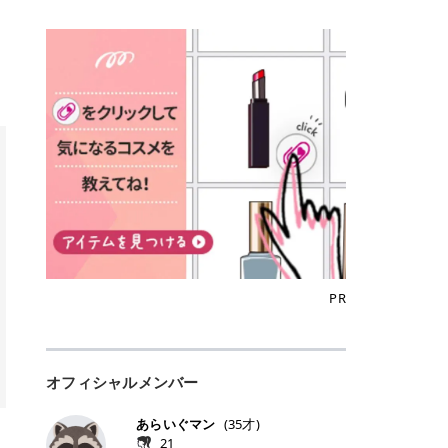
込)/5回 144,800円(税込)/5回 毛質に
Qoo10でのご購入はこちら CANMA
に触れた瞬間、ぷるんとしたジェリ
どに数分のせることで、集中保湿ケ
にぴったり。 Qoo10も、オリヤン
いでしょうか。 ズバリ、効果を実感
合わせて脱毛機を選択可能！有効期
KE むちぷるティント全色一覧 モモ
ーグロスが広がり、ふっくらボリュ
アとしても活用できます。 トナーパ
も、＠cosmeも、いつものコスメ購
するまでの期間や必要な施術回数が
限も5年と長くマイペースに通いや
｜血色感じるヌーディーピンク 桃の
ーム感のある仕上がりに✨ まるでリ
ッドの選び方 トナーパッドは、配合
入を“ちょっとお得”に変えられるの
大きな違いとして挙げられます！ 医
すい ラシャ メディオスターNeXT P
ような血色感を演出するヌーディー
フティングしたような、新しいリッ
成分やパッドの素材によって特徴が
が、トラミーリワードです✨ 今回
療脱毛は、医療機関（クリニックや
RO ジェントルYAGプロ 公式サイト
ピンク。 黄みと青みのバランスが良
プティンググロス💄 実際に使用した
異なります。 自分の肌悩みや理想の
は、トラミーリワードの特徴や活用
皮膚科など）だけで扱える高出力の
> ※医療脱毛は自由診療です。治療
く、自然になじむコーラル系カラー
方のクチコミ > 5 > プルプル > 唇に
仕上がりに合わせて選ぶことで、毎
方法、美容好きさんにおすすめな理
レーザーを使って、発毛組織にアプ
には赤み、痒み、火傷、毛嚢炎、一
です。 自然な血色感をプラスしてく
塗るPDRNグロス > > AMUSE ジェ
日のスキンケアに取り入れやすくな
由を詳しくご紹介します！ トラミー
ローチする施術といわれています。
時的な硬毛化などのリスクが伴いま
れるので、ナチュラルメイクとの相
ルフィットグロス > > ぷっくりツヤ
ります。 肌悩みに合わせて選ぶ パ
リワードとは？ 「トラミーリワー
そのため、少ない回数で永久脱毛
す。 目次▼ 1. エミナルクリニック
性抜群。 可愛らしく、多幸感のある
ツヤだけどベタっとした感じはなく
ッドの素材で選ぶ トナーパッドの使
ド」は、東証グロース上場企業であ
（※）を目指すことができます。
の魅力とは？選ばれる3つの特徴 ・
印象に仕上がります。 ワインベリー
て使いやすいですね。プランピング
い方 洗顔後すぐの清潔な肌に使用し
る株式会社アイズが運営する、安
（※永久脱毛とは一生毛が1本も生
最短6か月からの脱毛プランが選べ
｜気品をまとうローズレッド 深みの
効果で少しスーッとします。ここは
ます。 STEP1 エンボス面（凹凸
心・安全なポイントサイト機能で
えてこないという意味ではなく、ア
る！ ・全国60院以上＆21時まで営
ある青みレッド。 大人っぽく華やか
好き嫌いがあるかもしれませんが慣
面）で顔全体をやさしく拭き取りま
す。 トラミーリワードは、トラミー
メリカの基準に基づき「長期間にわ
業！ ・痛みに配慮した医療脱毛器の
な印象を与えるベリーカラーです。
れますね。 > > 分かりにくいけど、
す。 特に小鼻・あご・額など皮脂や
会員向けのポイントサービスです。
たって毛量が明らかに減少している
導入と肌トラブル対応 2. エミナル
ひと塗りで顔全体が華やかになり、
チップは片面がツルツル、片面がモ
古い角質が気になる部分は丁寧にな
対象ショップやサービスを利用する
状態が維持されること」を指しま
クリニックの口コミ・評判 3. エミ
リップを主役にしたメイクが完成。
ケモケになってます。 > > 桜グロス
じませましょう。 STEP2 パッドを
ことでポイントを獲得でき、貯まっ
す。） 一方のエステ脱毛は、出力が
ナルクリニックの全身脱毛料金プラ
クールで上品な雰囲気を演出できま
【日本限定色】：上品なピンクベー
裏返し、フラット面で顔全体をやさ
たポイントはAmazonギフト券やド
優しい機器を使うため痛みが少ない
ン ・全身脱毛の基本コースと料金
す。 フィグピューレ｜色っぽさと上
ジュ > > すももパールグロス【日本
PR
しく押さえながら化粧水をなじませ
ットマネーなどに交換できます。 普
のがメリットですが、毛根を破壊す
・追加費用がかからないシステム ・
品さを叶える赤みローズ 赤みとくす
限定色】：微細なラメがきらめく血
ます。 STEP3 その後は美容液・乳
段のネットショッピングを活用しな
ることはできないので一時的な減毛
支払い方法｜決済方法と医療ローン
みをほどよく含んだローズカラー。
色がよく見えるピンク。 > > どちら
液・クリームなど、普段どおりのス
がらポイントを貯められるため、ポ
にとどまります。結果的に、何度も
の活用も！ 4. エミナルクリニック
ニュートラルな発色で、肌色を選び
も上品で使いやすい色ですね。すも
キンケアを行います。 乾燥が気にな
イ活初心者でも始めやすいのが魅力
通う必要が出てくることが多くなり
の熱破壊式の脱毛機 5. エミナルク
にくい万能カラーです。 派手すぎず
もパールグロスの方がラメが入って
る部分には2〜5分程度のせて部分用
です✨ トラミーリワードの特徴 普
ます。 なお、医療脱毛は保険がきか
リニックのお得な割引・キャンペー
オフィシャルメンバー
落ち着いた印象に仕上がり、オン・
いるので華やかそうに見えるけど、
パックとして使用するのもおすすめ
段よく使っているコスメ通販サイト
ない自由診療なので、クリニックに
ン制度 ・学生プラン｜学生証の提示
オフ問わず使いやすいカラー。 きれ
付けてみると落ち着いた色ですね。
です。 おすすめトナーパッド7選 こ
を、トラミーリワード経由にするだ
よって料金設定が自由に決められて
で割引 ・ペア限定プラン｜家族や友
いめメイクにもカジュアルメイクに
> > スキンケア成分が配合されてい
あらいぐマン
(
35
才)
こからは、保湿ケアや肌荒れケア、
けでポイントが貯まるのが大きな魅
います。だからこそ、しっかり比較
人と一緒にスタートできる ・他社か
もマッチします。 ラズベリーケーキ
て保湿もしっかりしてくれます。最
21
毛穴ケアなど目的別におすすめのト
力です✨ 例えば、、、 ・メガ割の
して選ぶことが大切なのです。 医療