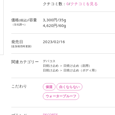
クチコミ数：
0
/
クチコミを見る
価格
/容量
3,300円/35g
(税込)
（当社調べ）
4,620円/60g
発売日
2023/02/16
(追加発売時更新)
デパコス
関連カテゴリー
日焼け止め
＞
日焼け止め（顔用）
日焼け止め
＞
日焼け止め（ボディ用）
こだわり
保湿
白くならない
ウォータープルーフ
DECORTE