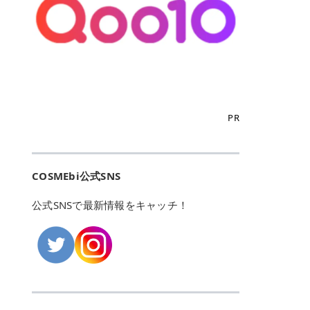
こからは、東京で人気のフレイアク
カリしたくありませんよね。エミナ
ント おすすめパーソナルカラー 02
> あんずのほのかに甘い香りがしま
るカーミングケアパッド」 ツボクサ
OFFクーポンなどを使って、SNSで
リニック・レジーナクリニック・エ
ルクリニックなら、最短1ヶ月ペー
モモ イエベ春・ブルベ夏 03 ワイン
すが > 強くないのでいつでも使える
エキス（保湿成分）配合で、肌荒れ
バズっている美容液やパック、限定
ミナルクリニック・リゼクリニック
スで通えるため、最短6ヶ月の全身
ベリー ブルベ冬 05 フィグピューレ
印象です > > 1本持っていると髪だ
や赤みが気になる肌をやさしく整え
の豪華キットをどこよりもお得にゲ
の4院について、おすすめのポイン
脱毛プランを選ぶことができます！
ブルベ夏・イエベ春 06 ラズベリー
けではなくボディやネイルケアにも
る低刺激設計のトナーパッドです。
ットできます✨ 豊富でリアルな口コ
トを詳しくご紹介します！ フレイア
（※予約状況や脱毛効果の個人差に
ケーキ ブルベ夏・ブルベ冬 07 フル
使えるのも◎ > > 引用元:コスメビ
アイテム詳細を見るQoo10での購入
ミや、ブランド公式ショップの出店
クリニック：選べるプランと女子に
よっては、6ヵ月で完了しない場合
ーツオレ イエベ春 40th ストロベリ
アイテム詳細を見るAmazonでのご
はこちら 4. SKINFOOD キャロット
も充実しているため、新作チェック
優しい手厚いサポート♡ ※満足度9
もあります）。 さらに、連続照射が
ーボンボン ブルベ夏 アイテム詳細
購入はこちら 2026年上半期 総合3
カロテン カーミングウォーターパッ
からリピート買いまで、美容マニア
6% 集計機関・アンケート内容：社
できる医療脱毛器を使っているた
を見るQoo10でのご購入はこちら
位 MAJOLICA MAJORCA（マジョリ
ド 「ゆらぎがちな肌をやさしく整え
の「欲しい」がすべて詰まったお買
内・施術済みフレイア顧客向けのア
め、全身の施術でも1回約60分で終
迷ったらこのカラーがおすすめ！ ナ
カ マジョルカ）「シャドーカスタマ
る植物由来カーミングケア」 βカロ
い物天国です。 Qoo10はこちら @C
ンケート 対象期間：2024/12/11～2
わります。 全国60院以上＆21時ま
PR
チュラルメイクなら「02 モモ」 自
イズ」 👑「シャドーカスタマイズ」
テンを含むにんじん由来成分で、乾
OSME アットコスメ（@cosme）
025/5/15 アンケート数:12606 フレ
で営業！ お仕事や学校の帰りにサク
然な血色感を演出できる万能カラ
の特徴 まばゆく発色フォルム整形シ
燥や外的刺激で不安定になりやすい
は、日本の美容マニアなら誰もが一
イアクリニックは、都内に新宿や渋
ッと寄りたい！という方にもエミナ
ー。 オフィスメイクなら「40th ス
ャドウ✨ 吸いこまれそうな奥行きの
肌をやさしく整えます。軽やかな使
度はお世話になる日本最大級の化粧
谷、銀座など7院があり、どこも駅
ルは強い味方。北海道から沖縄まで
トロベリーボンボン」 上品で落ち着
ある目もとをかなえる、フォルム整
用感も特長です。 アイテム詳細を見
品クチコミサイトです✨ 一番の魅力
から近くてアクセス抜群。平日は夜
全国に60院以上を展開しており、ど
いた印象に仕上がります。 毎日使い
形パウダーシャドウ。ひと塗りでま
るQoo10での購入はこちら 5. ANU
は、2,000万件を超える圧倒的なボ
COSMEbi公式SNS
21時まで開いているので、お仕事や
こも駅チカの好立地なんです。しか
やすい万能カラーなら「05 フィグ
ばゆく発色し、光の効果で目もとが
A 8ヒアルロン酸カテキンカーミン
リュームのリアルなクチコミ検索機
学校帰りにも通いやすいクリニック
も夜21時まで開いているので、忙し
ピューレ」 シーンを選ばず使える人
立体的に生まれ変わります。 実際に
グパッド 「うるおいを与えながら肌
能にあります。 自分の年齢や肌質
です。 ♡クイックプラン 時間をか
い毎日でも無理なく予定に組み込め
公式SNSで最新情報をキャッチ！
気カラーです。 韓国メイク・透明感
使用した方のクチコミ > 5 > 鮮やか
のキメを整えるバランスケアパッ
（乾燥肌・敏感肌など）、あるいは
けてしっかり脱毛。割引制度や保証
ます（※店舗によって診察時間は異
重視なら「06 ラズベリーケーキ」
発色✨ 吸い込まれそうな奥行きのあ
ド」 カテキン*1配合の極薄パッド
「毛穴」「美白」といった肌の悩み
サービスは充実！ 全身＋VIO 52,80
なります）。 そして嬉しいのが、施
青みピンクが透明感を引き立てま
る目もとを作れるアイシャドウ♡ >
で、肌にうるおいを与えながらキメ
に合わせてクチコミを絞り込めるた
0円(税込) 5回コース 所要時間が60
術室がカーテン仕切りではなくドア
す。 イエベ春なら「07 フルーツオ
パウダータイプなのに粉っぽさがな
を整え、すこやかな肌状態へ導くデ
め、自分に本当に合うコスメを失敗
分で完了 全身＋VIO＋顔 94,600円
付きの完全個室になっていること！
レ」 やわらかく可愛らしい印象に仕
くぴたっと密着♡発色が良くて煌め
イリーケアアイテムです。 *1 チャ
せずに見つけられる美容の羅針盤と
(税込) 5回コース 36箇所の脱毛が可
女性専用のプライベート空間なの
上がります。 よくある質問💡 色持
くパールが美しい✨ > 単色でも綺麗
カテキン（整肌成分） アイテム詳細
して絶大な信頼を得ています。 さら
能 ♡安心プラン １回、５回コー
で、周りの目を気にせずリラックス
ちはいい？ むちぷるティントはティ
にグラデーションを作れて簡単に立
を見るQoo10での購入はこちら 6.
に、年に数回発表される「ベストコ
ス、８回コースがあり、コース終了
して施術を受けられます。 痛みに配
ント処方のため、塗布後は色が定着
体感を出せます✨ > > カラーの名前
MEDIHEAL PDRNリフティングパッ
スメアワード（ベスコス）」は、日
後の追加照射の料金も設定していま
慮した医療脱毛器の導入と肌トラブ
しやすく、飲み物を飲んだあとでも
がまた可愛い💕 > PK321 ひとひら
ド 「ハリ感を意識したケアで肌をな
本の美容トレンドを大きく左右する