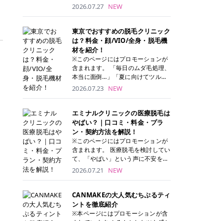
ナーパッド」は、化粧水や美容液を
2026.07.27
NEW
たっぷり含ませた丸型のコットンパ
ッド状のスキンケアアイテムです。
トナーパッドは洗顔後に肌をやさし
東京でおすすめの脱毛クリニック
く拭き取ることで、古い角質や余分
は？料金・顔/VIO/全身・脱毛機
な皮脂汚れをオフしながら、うるお
材を紹介！
いを与えられるのが特徴✨ さらに、
※このページにはプロモーションが
気になる部分には数分のせて部分用
含まれます。 「毎日のムダ毛処理、
パックとしても使用できるため、1
本当に面倒…」「夏に向けてツルツ
枚で「拭き取り」と「保湿ケア」の
ル肌になりたい！」 そう思って東京
2026.07.23
NEW
両方を叶えられます。 韓国コスメブ
で医療脱毛を探し始めても、クリニ
ランドを中心に人気を集めていまし
ックがたくさんありすぎてどこを選
たが、現在では日本でも定番のスキ
べばいいの？と迷ってしまいますよ
エミナルクリニックの医療脱毛は
ンケアアイテムとして幅広い世代に
ね。 この記事では、医療脱毛の基本
やばい？｜口コミ・料金・プラ
愛用されています。 トナーパッドの
から、東京で特に通いやすいフレイ
ン・契約方法を解説！
特徴 トナーパッドと拭き取り化粧水
アクリニック・レジーナクリニッ
※このページにはプロモーションが
の違い 「トナーパッド」と「拭き取
ク・エミナルクリニック・リゼクリ
含まれます。 医療脱毛を検討してい
り化粧水」はどちらも洗顔後に使用
ニックの4院について、分かりやす
て、「やばい」という声に不安を抱
するスキンケアアイテムですが、使
く解説します。 自分にぴったりのク
える方も多いのではないでしょう
2026.07.21
NEW
い方や特徴に違いがあります。 トナ
リニックを見つけて、面倒な自己処
か。 この記事では、エミナルクリニ
ーパッドは、化粧水があらかじめパ
理から卒業しちゃいましょう♪ クリ
ックの全身脱毛プランの詳しい料金
ッドに含まれているため、コットン
ニック 全身＋VIO 全身＋VIO＋顔 特
体系をはじめ、学生や友人同士でお
CANMAKEの大人気むちぷるティ
を用意する手間がなく、忙しい朝で
徴 脱毛器 詳細 フレイアクリニック
得になる割引キャンペーン、無料カ
ントを徹底紹介
もサッと使えるのが魅力です。 ま
52,800円(税込)/5回 94,600円(税
ウンセリングから施術までの具体的
※本ページにはプロモーションが含
た、保湿成分を豊富に配合した商品
込)/5回 肌への負担に配慮しなが
なステップを分かりやすく解説しま