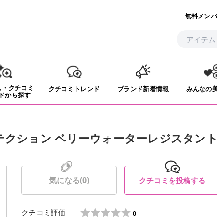
無料メンバ
ム・クチコミ
クチコミトレンド
ブランド新着情報
みんなの
ドから探す
テクション ベリーウォーターレジスタン
気になる(
0
)
クチコミを投稿する
クチコミ評価
0