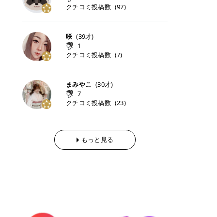
らの「のりかえ」や「お友だち紹
｜甘く可愛いモーヴピンク 鮮やかな
近、乾燥していた唇がプルンと見え
クチコミ投稿数
ナーパッドをご紹介します。 毎日使
タイミングで利用することが多いQ
(
97
)
脱毛の「熱破壊式」と「蓄熱式」と
介」も！ 6. 予約から脱毛施術まで
青みを感じるラズベリーピンク。 フ
てうれちい！ > > 引用元:コスメビ
いやすいトナーパッドから、スペシ
oo10 ・口コミを見ながら購入する
は？ 医療脱毛のレーザー機器には、
のステップ ・無料カウンセリングの
ェミニンな雰囲気を演出できる可愛
アイテム詳細を見るQoo10でのご購
ャルケアにぴったりなトナーパッド
＠cosme ・韓国コスメをチェック
大きく分けて「熱破壊式」と「蓄熱
予約方法 ・カウンセリング当日の持
らしいカラーです。 透明感を引き立
入はこちら 2026年上半期 総合2位
まで厳選しました。 1. MEDICUBE
する際によく見るOLIVE YOUNG GL
式」の2種類があり、それぞれ得意
咲
(
39
才)
ち物 ・医師の問診とプラン提案 ・
てながら、甘さのある印象に。 韓国
柳屋（ヤナギヤ）「柳屋 あんず
PDRNピンクコラーゲンゲルトナー
OBAL など、すでに使い慣れている
な毛質が違います。 * 熱破壊式 高
施術当日の流れと次回予約の取り方
1
メイクやピンクメイクとも相性抜群
油」 👑「柳屋 あんず油」の特徴 1
パッド 「うるおいとハリ感をサポー
サイトが対象になっている場合も多
出力のレーザーをバチッ！と当て
7. 店舗一覧と美容医療メニュー ・
クチコミ投稿数
(
7
)
です。 フルーツオレ｜ピュア感あふ
00％植物由来の「柳屋 あんず油」
トし、なめらかな肌へ導く高密着ゲ
く、お買い物の内容や流れを変える
て、毛根の発毛組織に向けてレーザ
全国60院以上！エミナルクリニック
れるミルキーコーラル 白みを含んだ
フワッと香りさらっとまとまり、ツ
ルパッド」 PDRNやコラーゲン成分
必要はありません。 「どうせ買う予
ーを照射します。ワキやVIOのよう
の店舗一覧 ・脱毛だけじゃない！美
ミルキーなコーラルカラー。 やさし
ヤのある美しい髪に導きます。 ヘア
を配合し、乾燥やハリ不足が気にな
定だったコスメ」をトラミーリワー
な、太くて濃い毛にも使用が可能で
容医療メニュー 8. まとめ ｜エミナ
くふんわり発色し、粘膜リップのよ
だけでなく、ボディケア・ネイルケ
まみやこ
(
30
才)
る肌をしっとり整えるゲルタイプの
ドを経由するだけで、ポイントも一
す！その分、輪ゴムで弾かれたよう
ルクリニックの魅力とは？選ばれる
うな仕上がりになります。 柔らかく
アなど幅広く保湿ケア。 実際に使用
7
トナーパッド。密着力が高く、スキ
緒に受け取れる、そんな手軽さがあ
な強い痛みを感じやすい傾向があり
3つの特徴 ※1 開業2019年3月20日
可愛らしい印象になり、毎日使いた
した方のクチコミ > 5 > 1本あると
クチコミ投稿数
ンケアの土台ケアとして取り入れや
ります✨ またトラミーリワードに
(
23
)
ます。 * 蓄熱式 低出力のレーザー
～2026年6月30日時点(医療脱毛、
くなるナチュラルカラー。 スクール
便利なオイル😊 > 柳屋 あんず油 >
すいアイテムです。 アイテム詳細を
は、以下のような特徴があります！
を連続で当てて、毛の成長をコント
ハイフ、ダーマペン、美容点滴、医
メイクやオフィスメイクにもおすす
> ──────────── > > 100%植
見るQoo10での購入はこちら 2. BIO
・1ポイント＝1円でわかりやすい
ロールする部分（バルジ領域）にじ
療ダイエットなど) 「早く綺麗にな
めです。 40TH ストロベリーボンボ
物由来のオイル > > 白髪染めで傷ん
DANCE コラーゲンゲルトナーパッ
・選べるe-GIFT・Amazonギフト
わじわ熱を伝える方式です。急激な
りたいけど、痛いのはイヤだし、通
ン｜上品なピンクベージュ 黄みを抑
でいてパサついているので > オイル
ド 「うるおいを与えながら肌をやわ
券・ドットマネーなどに交換できる
熱さを感じにくく、痛みや肌への負
もっと見る
う時間もない…」医療脱毛にそんな
えたクリーミーなピンクベージュ。
は必需品です > > 少しとろみがある
らかく整える保湿ケアパッド」 ゲル
・トラミー会員なら無料で利用でき
担を抑えやすいのが嬉しいポイン
ハードルを感じていませんか？エミ
ほんのり青みを感じる絶妙なカラー
ものの、さらっと軽めのオイル > >
素材ならではの高密着設計で、肌に
る ・ポイ活初心者でも始めやすい
ト。顔や背中などの産毛や細い毛に
ナルクリニックは、そんな私たちの
で、自然な血色感を演出します。 肌
ベタつかなくて髪につけるとサラサ
うるおいを与えながらやさしく整え
編集部が厳選！トラミーリワードお
向いています。 最近は、この両方を
ワガママを叶えてくれるクリニック
になじみながらも、唇をふんわり明
ラでツヤが出ます✨ > > ドライヤー
る保湿特化型トナーパッド。乾燥し
すすめ3選 QOO10 Qoo10（キュー
使い分けられる優秀な脱毛機を導入
なんです！多くの女性から選ばれて
るく見せてくれるカラー。 オフィス
前とドライヤー後に使っていますが
やすい肌をふっくらとした印象に導
テン）は、話題の韓国コスメや最新
しているクリニックも増えているの
いる3つの魅力をご紹介します。 最
メイクやナチュラルメイクにもぴっ
> 髪がペタッとならなくて気に入っ
きます。 アイテム詳細を見るQoo1
のトレンドスキンケアがいち早く、
で、自分の毛質に合わせてお任せで
短6か月からの脱毛プランが選べ
たりです。 アイテム詳細を見るQoo
てます😊 > > ワンタッチキャップな
0での購入はこちら 3. SKIN1004 セ
驚きの価格で手に入る大人気の通販
きることが多いですよ。 ｜東京でお
る！ 「せっかく脱毛を始めたのに、
10でのご購入はこちら イエベ・ブ
ので開けやすく > 1滴ずつ出るので
ンテラ クイックカーミングパッド
サイトです！ 特に年4回開催される
すすめの医療脱毛クリニック4選 こ
次の予約が数ヶ月先…」なんてガッ
ルベ別おすすめカラー むちぷるティ
量を調節しやすく使いやすいです >
「ゆらぎやすい肌をすこやかに整え
ビッグセール「メガ割」では、20%