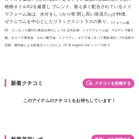
植物オイル※2を厳選し ブレンド。最も多く配合されているメド
ウフォーム油は、水分をしっかり密 閉し高い保湿力
が特徴。
※5
ゼラニウムを中心としたリラックスシトラスの香り。
※1 オイル層
65：エッセンス層35の黄金比率のこと ※2 正式名称：メドウフォーム油、マカデミア種子
種、オリーブ果実油、ホホバ種子油、スクワラン、ダイズ油（すべて整肌成分）※4 気候や
空調、紫外線による乾燥ダメージのこと ※5 N organic Vie シリーズ内で
新着クチコミ
クチコミを投稿する
このアイテムのクチコミをお待ちしています！