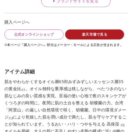
ブランドサイトを見る
購入ページへ
公式オンラインショップ
楽天市場で見る
※本ページ『購入ページへ』部分はメーカー・モールによる広告が含まれます。
アイテム詳細
肌をやわらかくするオイル層65対みずみずしいエッセンス層35
の黄金比
。オイル独特な重厚感は残しながら、べたつきのない
※1
肌なじみの良い質感を実現。至福の使い心地で夜のスキンケアが
くつろぎの時間に。夜間に肌の土台を整える 胡蝶蘭の力。台湾
「阿里山」の厳しい自然環境で咲く、胡蝶蘭。日中の環境ダメー
ジ
により乾燥した肌を潤い成分で満たし、肌を守りケアするこ
※3
とが知られています。うるおい・ハリ・つやを与える 高保湿
※5
オイルを凝縮。大人の肌に不足しやすい皮脂の構成に近い6種の